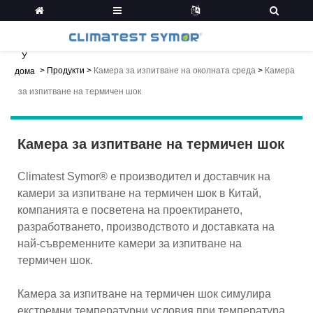
У
>
Продукти
>
Камера за изпитване на околната среда
>
Камера
дома
за изпитване на термичен шок
Камера за изпитване на термичен шок
Climatest Symor® е производител и доставчик на
камери за изпитване на термичен шок в Китай,
компанията е посветена на проектирането,
разработването, производството и доставката на
най-съвременните камери за изпитване на
термичен шок.
Камера за изпитване на термичен шок симулира
екстремни температурни условия при температура,