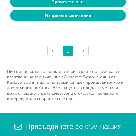
Прочетете още
Изпратете запитване
1
Ние сме професионалисти в производството Камера за
изпитване на термичен шок Climatest Symor е един от
Камера за изпитване на термичен шок производителите и
доставчиците в Китай. Ние също така предлагаме ниска
цена с нашата висококачествена стока. Ако проявявате
интерес, моля свържете се с нас.
Присъединете се към нашия