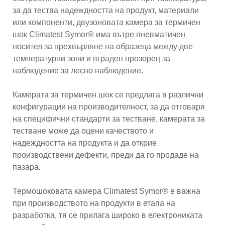
за да тества надеждността на продукт, материали
или компоненти, двузоновата камера за термичен
шок Climatest Symor® има вътре пневматичен
носител за прехвърляне на образеца между две
температурни зони и вграден прозорец за
наблюдение за лесно наблюдение.
Камерата за термичен шок се предлага в различни
конфигурации на производителност, за да отговаря
на специфични стандарти за тестване, камерата за
тестване може да оцени качеството и
надеждността на продукта и да открие
производствени дефекти, преди да го продаде на
пазара.
Термошоковата камера Climatest Symor® е важна
при производството на продукти в етапа на
разработка, тя се прилага широко в електрониката