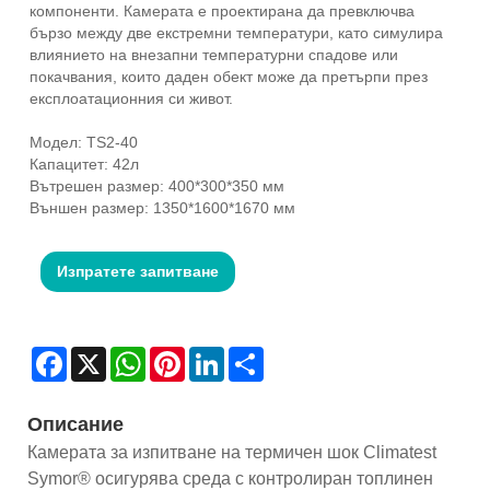
компоненти. Камерата е проектирана да превключва
бързо между две екстремни температури, като симулира
влиянието на внезапни температурни спадове или
покачвания, които даден обект може да претърпи през
експлоатационния си живот.
Модел: TS2-40
Капацитет: 42л
Вътрешен размер: 400*300*350 мм
Външен размер: 1350*1600*1670 мм
Изпратете запитване
Facebook
X
WhatsApp
Pinterest
LinkedIn
Share
Описание
Камерата за изпитване на термичен шок Climatest
Symor® осигурява среда с контролиран топлинен