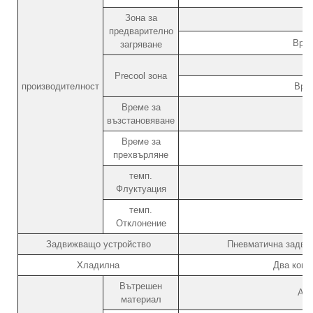
Зона за
предварително
Врем
загряване
Precool зона
производителност
Вре
Време за
възстановяване
Време за
прехвърляне
темп.
Флуктуация
темп.
Отклонение
Задвижващо устройство
Пневматична задвиж
Хладилна
Два комп
Вътрешен
Ант
материал