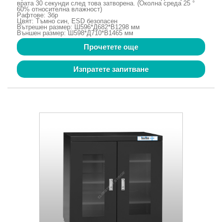
врата 30 секунди след това затворена. (Околна среда 25 °
60% относителна влажност)
Рафтове: 3бр
Цвят: Тъмно син, ESD безопасен
Вътрешен размер: Ш596*Д682*В1298 мм
Външен размер: Ш598*Д710*В1465 мм
Прочетете още
Изпратете запитване