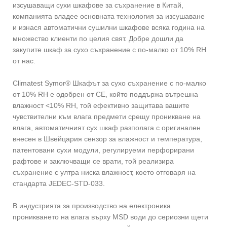
изсушаващи сухи шкафове за съхранение в Китай,
компанията владее основната технология за изсушаване
и изнася автоматични сушилни шкафове всяка година на
множество клиенти по целия свят. Добре дошли да
закупите шкаф за сухо съхранение с по-малко от 10% RH
от нас.
Climatest Symor® Шкафът за сухо съхранение с по-малко
от 10% RH е одобрен от CE, който поддържа вътрешна
влажност <10% RH, той ефективно защитава вашите
чувствителни към влага предмети срещу проникване на
влага, автоматичният сух шкаф разполага с оригинален
внесен в Швейцария сензор за влажност и температура,
патентовани сухи модули, регулируеми перфорирани
рафтове и заключващи се врати, той реализира
съхранение с ултра ниска влажност, което отговаря на
стандарта JEDEC-STD-033.
В индустрията за производство на електроника
проникването на влага върху MSD води до сериозни щети