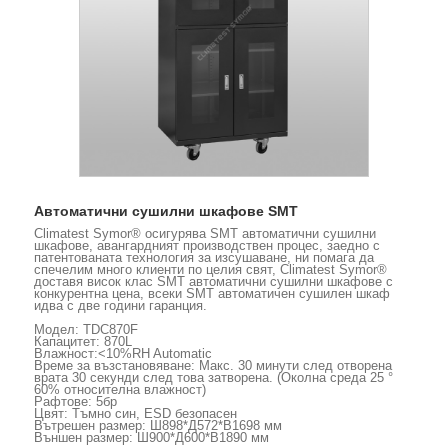
Автоматични сушилни шкафове SMT
Climatest Symor® осигурява SMT автоматични сушилни
шкафове, авангардният производствен процес, заедно с
патентованата технология за изсушаване, ни помага да
спечелим много клиенти по целия свят, Climatest Symor®
доставя висок клас SMT автоматични сушилни шкафове с
конкурентна цена, всеки SMT автоматичен сушилен шкаф
идва с две години гаранция.
Модел: TDC870F
Капацитет: 870L
Влажност:<10%RH Automatic
Време за възстановяване: Макс. 30 минути след отворена
врата 30 секунди след това затворена. (Околна среда 25 °
60% относителна влажност)
Рафтове: 5бр
Цвят: Тъмно син, ESD безопасен
Вътрешен размер: Ш898*Д572*В1698 мм
Външен размер: Ш900*Д600*В1890 мм