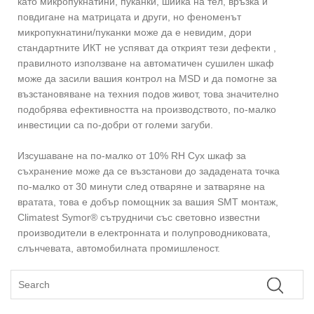
като микропукнатини, пуканки, шийка на тел, връзка и
повдигане на матрицата и други, но феноменът
микропукнатини/пуканки може да е невидим, дори
стандартните ИКТ не успяват да открият тези дефекти ,
правилното използване на автоматичен сушилен шкаф
може да засили вашия контрол на MSD и да помогне за
възстановяване на техния подов живот, това значително
подобрява ефективността на производството, по-малко
инвестиции са по-добри от големи загуби.
Изсушаване на по-малко от 10% RH Сух шкаф за
съхранение може да се възстанови до зададената точка
по-малко от 30 минути след отваряне и затваряне на
вратата, това е добър помощник за вашия SMT монтаж,
Climatest Symor® сътрудничи със световно известни
производители в електронната и полупроводниковата,
слънчевата, автомобилната промишленост.