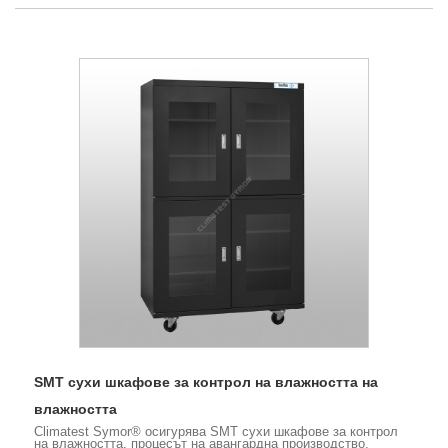
SMT сухи шкафове за контрол на влажността на
влажността
Climatest Symor® осигурява SMT сухи шкафове за контрол
на влажността, процесът на авангардна производство,