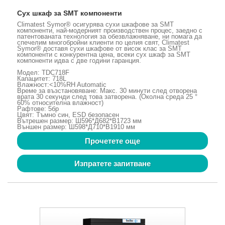
Сух шкаф за SMT компоненти
Climatest Symor® осигурява сухи шкафове за SMT
компоненти, най-модерният производствен процес, заедно с
патентованата технология за обезвлажняване, ни помага да
спечелим многобройни клиенти по целия свят, Climatest
Symor® доставя сухи шкафове от висок клас за SMT
компоненти с конкурентна цена, всеки сух шкаф за SMT
компоненти идва с две години гаранция.
Модел: TDC718F
Капацитет: 718L
Влажност:<10%RH Automatic
Време за възстановяване: Макс. 30 минути след отворена
врата 30 секунди след това затворена. (Околна среда 25 °
60% относителна влажност)
Рафтове: 5бр
Цвят: Тъмно син, ESD безопасен
Вътрешен размер: Ш596*Д682*В1723 мм
Външен размер: Ш598*Д710*В1910 мм
Прочетете още
Изпратете запитване