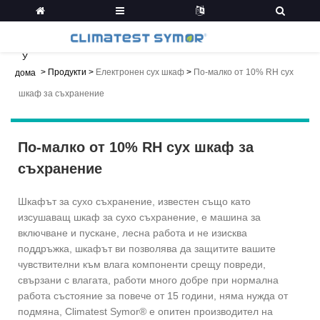
У
>
Продукти
>
Електронен сух шкаф
>
По-малко от 10% RH сух
дома
шкаф за съхранение
По-малко от 10% RH сух шкаф за
съхранение
Шкафът за сухо съхранение, известен също като
изсушаващ шкаф за сухо съхранение, е машина за
включване и пускане, лесна работа и не изисква
поддръжка, шкафът ви позволява да защитите вашите
чувствителни към влага компоненти срещу повреди,
свързани с влагата, работи много добре при нормална
работа състояние за повече от 15 години, няма нужда от
подмяна, Climatest Symor® е опитен производител на