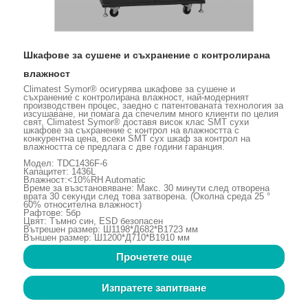
Шкафове за сушене и съхранение с контролирана
влажност
Climatest Symor® осигурява шкафове за сушене и
съхранение с контролирана влажност, най-модерният
производствен процес, заедно с патентованата технология за
изсушаване, ни помага да спечелим много клиенти по целия
свят, Climatest Symor® доставя висок клас SMT сухи
шкафове за съхранение с контрол на влажността с
конкурентна цена, всеки SMT сух шкаф за контрол на
влажността се предлага с две години гаранция.
Модел: TDC1436F-6
Капацитет: 1436L
Влажност:<10%RH Automatic
Време за възстановяване: Макс. 30 минути след отворена
врата 30 секунди след това затворена. (Околна среда 25 °
60% относителна влажност)
Рафтове: 5бр
Цвят: Тъмно син, ESD безопасен
Вътрешен размер: Ш1198*Д682*В1723 мм
Външен размер: Ш1200*Д710*В1910 мм
Прочетете още
Изпратете запитване