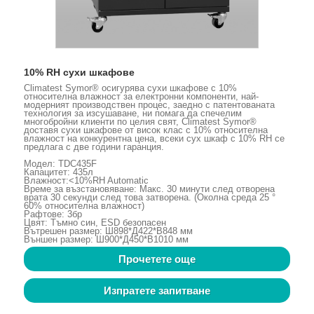
10% RH сухи шкафове
Climatest Symor® осигурява сухи шкафове с 10%
относителна влажност за електронни компоненти, най-
модерният производствен процес, заедно с патентованата
технология за изсушаване, ни помага да спечелим
многобройни клиенти по целия свят, Climatest Symor®
доставя сухи шкафове от висок клас с 10% относителна
влажност на конкурентна цена, всеки сух шкаф с 10% RH се
предлага с две години гаранция.
Модел: TDC435F
Капацитет: 435л
Влажност:<10%RH Automatic
Време за възстановяване: Макс. 30 минути след отворена
врата 30 секунди след това затворена. (Околна среда 25 °
60% относителна влажност)
Рафтове: 3бр
Цвят: Тъмно син, ESD безопасен
Вътрешен размер: Ш898*Д422*В848 мм
Външен размер: Ш900*Д450*В1010 мм
Прочетете още
Изпратете запитване