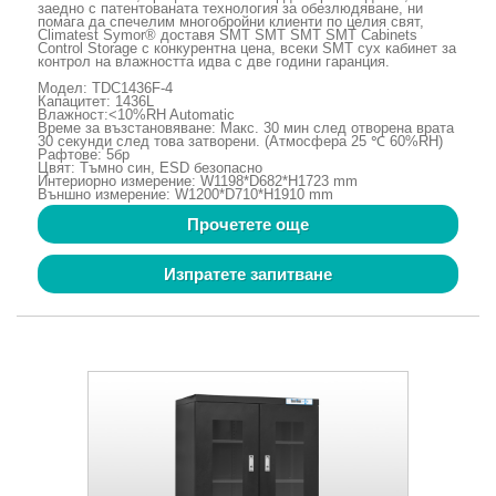
заедно с патентованата технология за обезлюдяване, ни
помага да спечелим многобройни клиенти по целия свят,
Climatest Symor® доставя SMT SMT SMT SMT Cabinets
Control Storage с конкурентна цена, всеки SMT сух кабинет за
контрол на влажността идва с две години гаранция.
Модел: TDC1436F-4
Капацитет: 1436L
Влажност:<10%RH Automatic
Време за възстановяване: Макс. 30 мин след отворена врата
30 секунди след това затворени. (Атмосфера 25 ℃ 60%RH)
Рафтове: 5бр
Цвят: Тъмно син, ESD безопасно
Интериорно измерение: W1198*D682*H1723 mm
Външно измерение: W1200*D710*H1910 mm
Прочетете още
Изпратете запитване