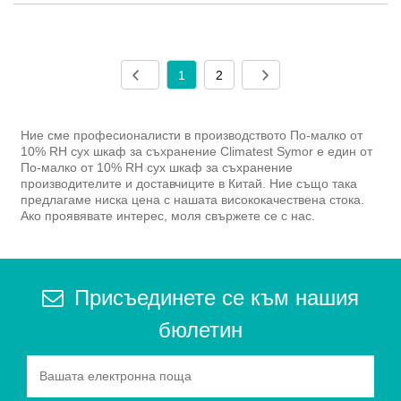
1
2
Ние сме професионалисти в производството По-малко от
10% RH сух шкаф за съхранение Climatest Symor е един от
По-малко от 10% RH сух шкаф за съхранение
производителите и доставчиците в Китай. Ние също така
предлагаме ниска цена с нашата висококачествена стока.
Ако проявявате интерес, моля свържете се с нас.
Присъединете се към нашия
бюлетин