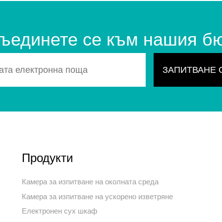
ъединете се към нашия б
Продукти
Камера за изпитване на околната среда
Камера за изпитване на ускорено изветряне
Електронен сух шкаф