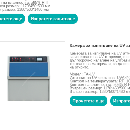
л на влажността: ≥95% R.H
ен размер: 1170*450*500 мм
 размер: 1380*500*1480 мм
етете още
Изпратете запитване
Камера за изпитване на UV 
Камерата за изпитване на UV ат
за изпитване на UV стареене, е 
дългосрочно излагане на ултрави
тестване на материали, за да се
на открито.
Модел: TA-UV
Източник на UV светлина: UVA34
Контрол на температурата: RT+10
Контрол на влажността: ≥95% R.
Вътрешен размер: 1170*450*500 
Външен размер: 1380*500*1480 м
Прочетете още
Изпрате