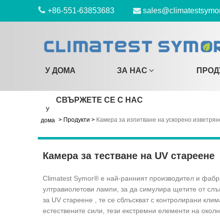
+86-551-63853683
sales@climatestsymo
У ДОМА
ЗА НАС
ПРОД
СВЪРЖЕТЕ СЕ С НАС
У
>
Продукти
>
Камера за изпитване на ускорено изветрян
дома
Камера за тестване на UV стареене
Climatest Symor® е най-ранният производител и фабр
ултравиолетови лампи, за да симулира щетите от слън
за UV стареене , те се сблъскват с контролирани кли
естествените сили, тези екстремни елементи на окол