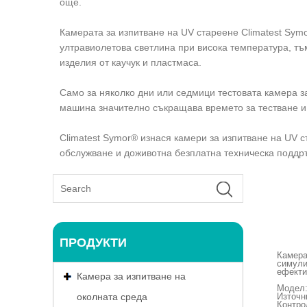
още.
Камерата за изпитване на UV стареене Climatest Sym
ултравиолетова светлина при висока температура, т
изделия от каучук и пластмаса.
Само за няколко дни или седмици тестовата камера з
машина значително съкращава времето за тестване и
Climatest Symor® изнася камери за изпитване на UV ст
обслужване и доживотна безплатна техническа поддр
ПРОДУКТИ
Камера
симули
ефекти
Камера за изпитване на
Модел:
Източн
околната среда
Контро