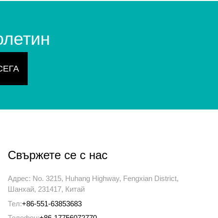
юлетин
Свържете се с нас
Адрес: No. 3215, Huhang Highway, Fengxian District,
Шанхай, 231417, Китай
Тел:
+86-551-63853683
Телефон:
+86-17756072770