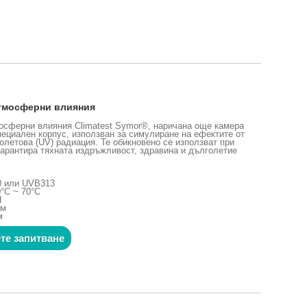
атмосферни влияния
мосферни влияния Climatest Symor®, наричана още камера
специален корпус, използван за симулиране на ефектите от
олетова (UV) радиация. Те обикновено се използват при
 гарантира тяхната издръжливост, здравина и дълголетие
0 или UVB313
°C ~ 70°C
H
мм
м
те запитване