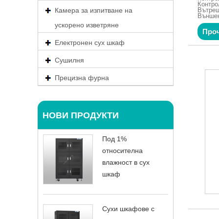
Контро
Вътреш
Камера за изпитване на
Външен
ускорено изветряне
Проч
Електронен сух шкаф
Сушилня
Прецизна фурна
НОВИ ПРОДУКТИ
Под 1%
относителна
влажност в сух
шкаф
Сухи шкафове с