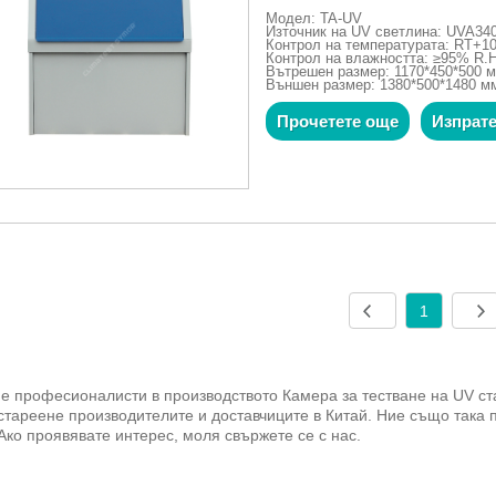
Модел: TA-UV
Източник на UV светлина: UVA34
Контрол на температурата: RT+10
Контрол на влажността: ≥95% R.
Вътрешен размер: 1170*450*500 
Външен размер: 1380*500*1480 м
Прочетете още
Изпрате
1
е професионалисти в производството Камера за тестване на UV ста
стареене производителите и доставчиците в Китай. Ние също така 
 Ако проявявате интерес, моля свържете се с нас.