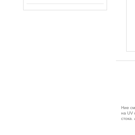
Ние см
на UV 
стока.