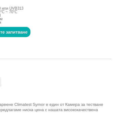
0 или UVB313
°C ~ 70°C
H
мм
м
те запитване
реене Climatest Symor е един от Камера за тестване
предлагаме ниска цена с нашата висококачествена