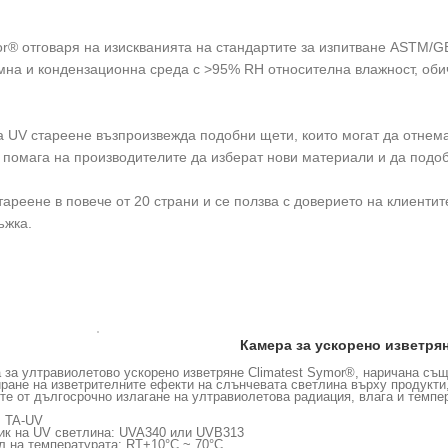
or® отговаря на изискванията на стандартите за изпитване ASTM/GB
ъмна и кондензационна среда с >95% RH относителна влажност, об
а UV стареене възпроизвежда подобни щети, които могат да отнема
 помага на производителите да изберат нови материали и да подо
ареене в повече от 20 страни и се ползва с доверието на клиентите
ъжка.
Камера за ускорено изветря
 за ултравиолетово ускорено изветряне Climatest Symor®, наричана също
ране на изветрителните ефекти на слънчевата светлина върху продукти,
те от дългосрочно излагане на ултравиолетова радиация, влага и темпе
 TA-UV
ик на UV светлина: UVA340 или UVB313
л на температурата: RT+10°C ~ 70°C