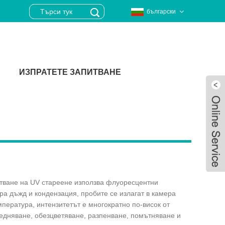
български
ИЗПРАТЕТЕ ЗАПИТВАНЕ
естване на UV стареене използва флуоресцентни
ра дъжд и кондензация, пробите се излагат в камера
мпература, интензитетът е многократно по-висок от
Live
ледняване, обезцветяване, разпенване, помътняване и