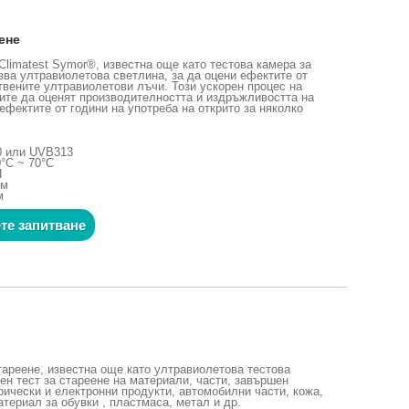
ене
Climatest Symor®, известна още като тестова камера за
зва ултравиолетова светлина, за да оцени ефектите от
твените ултравиолетови лъчи. Този ускорен процес на
ите да оценят производителността и издръжливостта на
ефектите от години на употреба на открито за няколко
0 или UVB313
°C ~ 70°C
H
мм
м
те запитване
тареене, известна още като ултравиолетова тестова
ен тест за стареене на материали, части, завършен
рически и електронни продукти, автомобилни части, кожа,
атериал за обувки , пластмаса, метал и др.