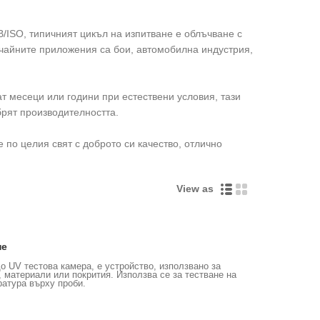
/ISO, типичният цикъл на изпитване е облъчване с
ичайните приложения са бои, автомобилна индустрия,
т месеци или години при естествени условия, тази
брят производителността.
 по целия свят с доброто си качество, отлично
View as
не
 UV тестова камера, е устройство, използвано за
 материали или покрития. Използва се за тестване на
ратура върху проби.