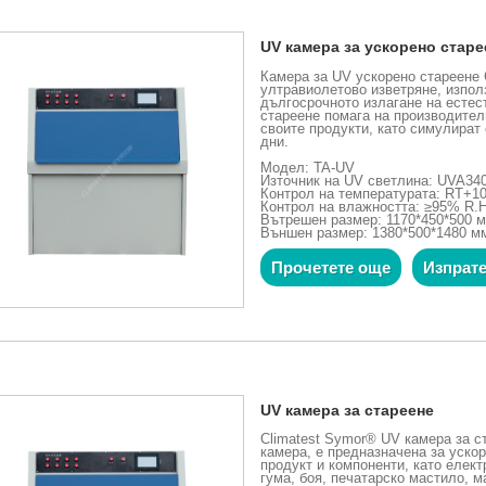
UV камера за ускорено старе
Камера за UV ускорено стареене 
ултравиолетово изветряне, изпол
дългосрочното излагане на естес
стареене помага на производител
своите продукти, като симулират 
дни.
Модел: TA-UV
Източник на UV светлина: UVA34
Контрол на температурата: RT+10
Контрол на влажността: ≥95% R.
Вътрешен размер: 1170*450*500 
Външен размер: 1380*500*1480 м
Прочетете още
Изпрате
UV камера за стареене
Climatest Symor® UV камера за с
камера, е предназначена за ускор
продукт и компоненти, като елект
гума, боя, печатарско мастило, м