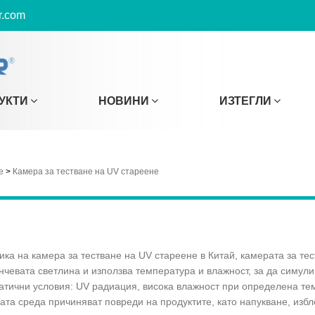
r.com
УКТИ
НОВИНИ
ИЗТЕГЛИ
е
>
Камера за тестване на UV стареене
ика на камера за тестване на UV стареене в Китай, камерата за т
чевата светлина и използва температура и влажност, за да симули
матични условия: UV радиация, висока влажност при определена те
ната среда причиняват повреди на продуктите, като напукване, изб