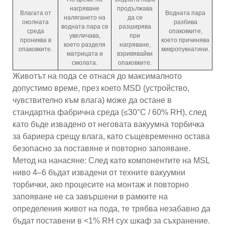
нагряване
продължава
Влагата от
Водната пара
налягането на
да се
околната
разбива
водната пара се
разширява
среда
опаковките,
увеличава,
при
прониква в
което причинява
което разделя
нагряване,
опаковките.
микропукнатини.
матрицата и
взривявайки
смолата.
опаковките.
Животът на пода се отнася до максималното
допустимо време, през което MSD (устройство,
чувствително към влага) може да остане в
стандартна фабрична среда (≤30°C / 60% RH), след
като бъде извадено от неговата вакуумна торбичка
за бариера срещу влага, като същевременно остава
безопасно за поставяне и повторно запояване.
Метод на нанасяне: След като компонентите на MSL
ниво 4–6 бъдат извадени от техните вакуумни
торбички, ако процесите на монтаж и повторно
запояване не са завършени в рамките на
определения живот на пода, те трябва незабавно да
бъдат поставени в <1% RH сух шкаф за съхранение.