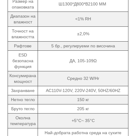
Размер на
Ш1300*Д800*В2100 ММ
опаковката
Диапазон на
<1% RH
влажност
Точност на
±2,0%
влажността
Рафтове
5 бр., регулируеми по височина
ESD
безопасна
ДА, 105-109Ω
функция
Консумирана
Средно 32 W/Hr
мощност
Захранване
AC110V-120V, 220V-240V, 50HZ/60HZ
Нетно тегло
150 кг
Бруто тегло
205 кг
Околна
+5°C~ 35°C
температура
Най-добрата работна среда на сухите