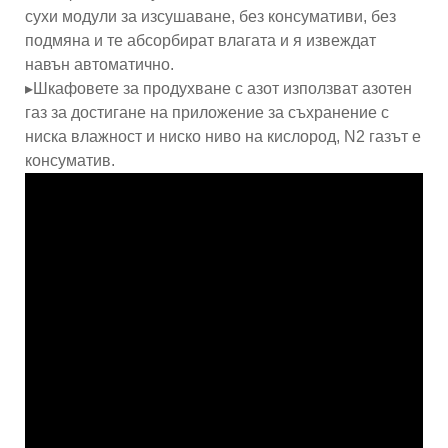
сухи модули за изсушаване, без консумативи, без
подмяна и те абсорбират влагата и я извеждат
навън автоматично.
▸Шкафовете за продухване с азот използват азотен
газ за достигане на приложение за съхранение с
ниска влажност и ниско ниво на кислород, N2 газът е
консуматив.