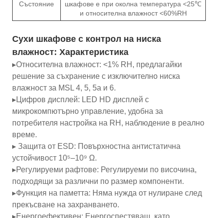
Състояние
шкафове е при околна температура <25℃
и относителна влажност <60%RH
Сухи шкафове с контрол на ниска
влажност:
Характеристика
▸Относителна влажност: <1% RH, предлагайки
решение за съхранение с изключително ниска
влажност за MSL 4, 5, 5a и 6.
▸Цифров дисплей: LED HD дисплей с
микрокомпютърно управление, удобна за
потребителя настройка на RH, наблюдение в реално
време.
▸ Защита от ESD: Повърхностна антистатична
устойчивост 10⁵–10⁹ Ω.
▸Регулируеми рафтове: Регулируеми по височина,
подходящи за различни по размер компоненти.
▸Функция на паметта: Няма нужда от нулиране след
прекъсване на захранването.
▸Енергоефективен: Енергоспестяващ, като