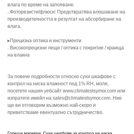
влага по време на запояване.
. Фоторезисти/флюси: Предотвратява влошаване на
производителността в резултат на абсорбиране на
влага.
▸Прецизна оптика и инструменти
. Високопрецизни лещи / оптика с покритие / краища
на влакна
За повече подробности относно сухи шкафове с
контрол на ниска влажност под 1% RH, моля,
посетете нашия уебсайт www.climatestsymor.com или
изпратете имейл на sales@climatestsymor.com. Ние
ще ви отговорим възможно най-скоро и
приветстваме евентуално сътрудничество.
Горещи маркери: Сухи шкафове за контрол на ниска