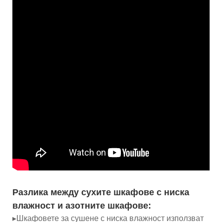
Разлика между сухите шкафове с ниска
влажност и азотните шкафове:
▸Шкафовете за сушене с ниска влажност използват