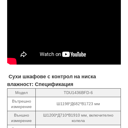
Сухи шкафове с контрол на ниска
влажност: Спецификация
Модел
TDU1436BFD-6
Вътрешно
Ш1198*Д682*В1723 мм
измерение
Външно
Ш1200*Д710*В1910 мм, включително
измерение
колела