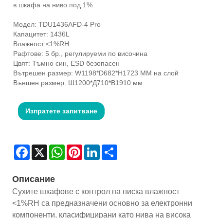
в шкафа на ниво под 1%.
Модел: TDU1436AFD-4 Pro
Капацитет: 1436L
Влажност:<1%RH
Рафтове: 5 бр., регулируеми по височина
Цвят: Тъмно син, ESD безопасен
Вътрешен размер: W1198*D682*H1723 MM на слой
Външен размер: Ш1200*Д710*В1910 мм
Изпратете запитване
Facebook
X
WhatsApp
Pinterest
LinkedIn
Share
Описание
Сухите шкафове с контрол на ниска влажност
<1%RH са предназначени основно за електронни
компоненти, класифицирани като нива на висока