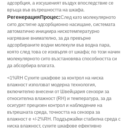
адсорбция, а изсушеният въздух впоследствие се
връща във вътрешността на шкафа.
Регенерация
Процес
:
След като молекулярното
сито достигне адсорбционно насищане, системата
автоматично инициира нискотемпературно
нагряване внимателно, за да превърне
адсорбираните водни молекули във водна пара,
която след това се изхвърля от шкафа; по този начин
молекулярното сито възстановява способността си
да абсорбира влагата.
<1%RH Сухите шкафове за контрол на ниска
влажност използват модерна технология,
включително внесени от Швейцария сензори за
относителна влажност (RH) и температура, за да
осигурят прецизен контрол и наблюдение на
вътрешната среда, точността на сензора за
влажност е +/-2%RH. Поддържайки стабилна среда с
ниска влажност, сухите шкафове ефективно