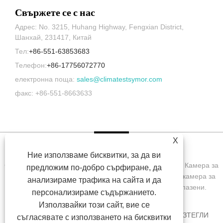
Свържете се с нас
Адрес: No. 3215, Huhang Highway, Fengxian District,
Шанхай, 231417, Китай
Тел:
+86-551-63853683
Телефон:
+86-17756072770
електронна поща:
sales@climatestsymor.com
факс: +86-551-8663633
X
Ние използваме бисквитки, за да ви
Copyright © 2022 Symor Instrument Equipment Co., Ltd. Камера за
предложим по-добро сърфиране, да
изпитване на околната среда, електронен сух шкаф, камера за
анализираме трафика на сайта и да
изпитване на ускорено изветряне Всички права запазени.
персонализираме съдържанието.
Използвайки този сайт, вие се
У ДОМА
ЗА НАС
ПРОДУКТИ
НОВИНИ
ИЗТЕГЛИ
съгласявате с използването на бисквитки