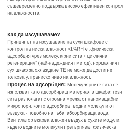
същевременно поддържа високо ефективен контрол
на влажността.
Как да изсушаваме?
Принципът на изсушаване на сухи шкафове с
контрол на ниска влажност <1%RH е „физическа
адсорбция чрез молекулярни сита + циклична
регенерация“ (най-надеждният метод), нормалният
сух шкаф за охлаждане TE не може да достигне
толкова ултраниско ниво на влажност.
Процес на адсорбция:
Молекулярните сита се
използват като адсорбиращ материал в шкафа; тези
сита разполагат с огромна мрежа от наномащабни
микропори, които адсорбират водни молекули от
въздуха - подобно на гъба, абсорбираща вода.
Вентилатор вкарва влажен въздух в сухите модули,
където водните молекули претърпяват физическа