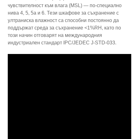
чувствителност към влага (MSL) — по-специално
нива 4, 5, 5a и 6. Тези шкафове за съхранение с
ултраниска влажност са способни постоянно да
поддържат среда за съхранение <1%RH, като по
този начин отговарят на международния
индустриален стандарт IPC/JEDEC J-STD-033.