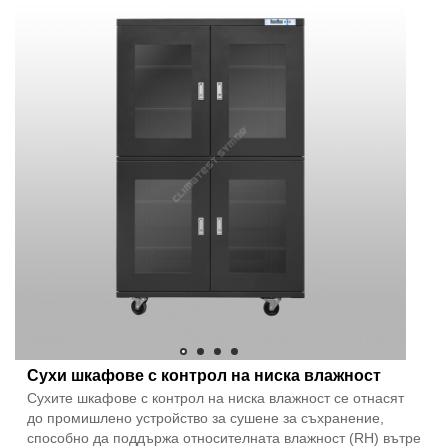
Сухи шкафове с контрол на ниска влажност
Сухите шкафове с контрол на ниска влажност се отнасят
до промишлено устройство за сушене за съхранение,
способно да поддържа относителната влажност (RH) вътре