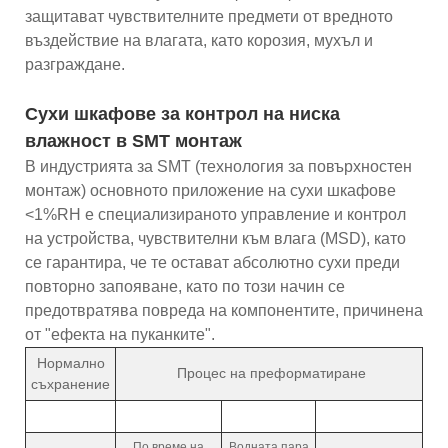
защитават чувствителните предмети от вредното
въздействие на влагата, като корозия, мухъл и
разграждане.
Сухи шкафове за контрол на ниска
влажност в SMT монтаж
В индустрията за SMT (технология за повърхностен
монтаж) основното приложение на сухи шкафове
<1%RH е специализираното управление и контрол
на устройства, чувствителни към влага (MSD), като
се гарантира, че те остават абсолютно сухи преди
повторно запояване, като по този начин се
предотвратява повреда на компонентите, причинена
от "ефекта на пуканките".
Нормално
Процес на преформатиране
съхранение
По време на
Водната пара