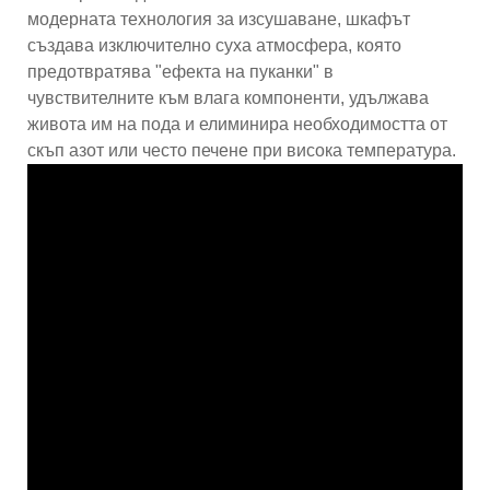
модерната технология за изсушаване, шкафът
създава изключително суха атмосфера, която
предотвратява "ефекта на пуканки" в
чувствителните към влага компоненти, удължава
живота им на пода и елиминира необходимостта от
скъп азот или често печене при висока температура.