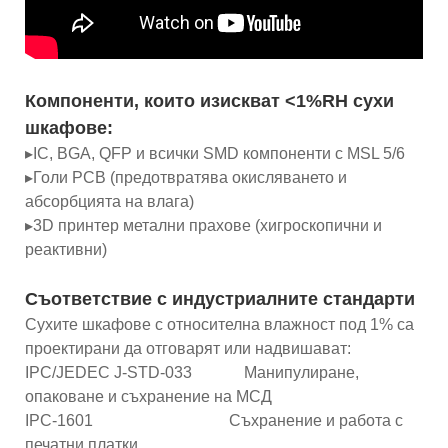
Компоненти, които изискват <1%RH сухи
шкафове:
▸IC, BGA, QFP и всички SMD компоненти с MSL 5/6
▸Голи PCB (предотвратява окисляването и
абсорбцията на влага)
▸3D принтер метални прахове (хигроскопични и
реактивни)
Съответствие с индустриалните стандарти
Сухите шкафове с относителна влажност под 1% са
проектирани да отговарят или надвишават:
IPC/JEDEC J-STD-033 Манипулиране,
опаковане и съхранение на МСД
IPC-1601 Съхранение и работа с
печатни платки