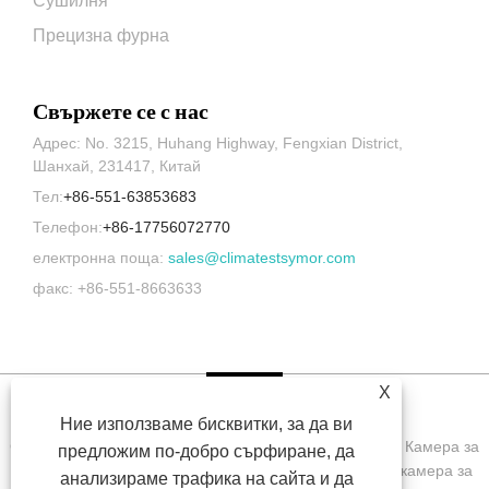
Сушилня
Прецизна фурна
Свържете се с нас
Адрес: No. 3215, Huhang Highway, Fengxian District,
Шанхай, 231417, Китай
Тел:
+86-551-63853683
Телефон:
+86-17756072770
електронна поща:
sales@climatestsymor.com
факс: +86-551-8663633
X
Ние използваме бисквитки, за да ви
Copyright © 2022 Symor Instrument Equipment Co., Ltd. Камера за
предложим по-добро сърфиране, да
изпитване на околната среда, електронен сух шкаф, камера за
анализираме трафика на сайта и да