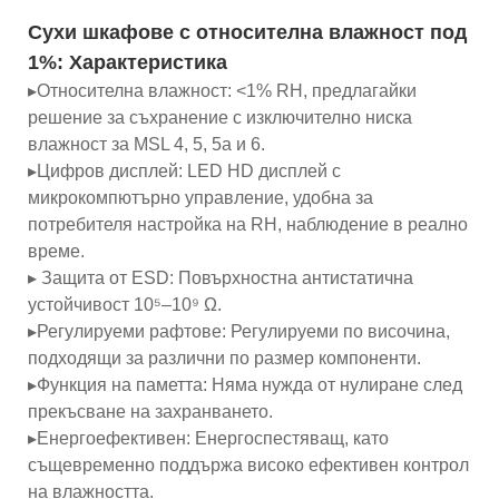
Сухи шкафове с относителна влажност под
1%:
Характеристика
▸Относителна влажност: <1% RH, предлагайки
решение за съхранение с изключително ниска
влажност за MSL 4, 5, 5a и 6.
▸Цифров дисплей: LED HD дисплей с
микрокомпютърно управление, удобна за
потребителя настройка на RH, наблюдение в реално
време.
▸ Защита от ESD: Повърхностна антистатична
устойчивост 10⁵–10⁹ Ω.
▸Регулируеми рафтове: Регулируеми по височина,
подходящи за различни по размер компоненти.
▸Функция на паметта: Няма нужда от нулиране след
прекъсване на захранването.
▸Енергоефективен: Енергоспестяващ, като
същевременно поддържа високо ефективен контрол
на влажността.