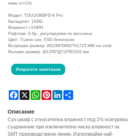
ниво от<1%.
Модел: TDU1436BFD-6 Pro
Капацитет: 1436L
Влажност:<1%RH
Рафтове: 5 бр., регулируеми по височина
Цвят: Тъмно син, ESD безопасен
Вътрешен размер: W1198*D682*H1723 MM на слой
Външен размер: Ш1200*Д710*В1910 мм
Изпратете запитване
Facebook
X
WhatsApp
Pinterest
LinkedIn
Share
Описание
Сух шкаф с относителна влажност под 1% осигурява
съхранение при изключително ниска влажност за
SMT производствени линии. Използвайки най-