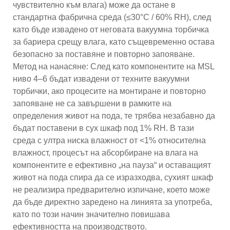
чувствително към влага) може да остане в
стандартна фабрична среда (≤30°C / 60% RH), след
като бъде извадено от неговата вакуумна торбичка
за бариера срещу влага, като същевременно остава
безопасно за поставяне и повторно запояване.
Метод на нанасяне: След като компонентите на MSL
ниво 4–6 бъдат извадени от техните вакуумни
торбички, ако процесите на монтиране и повторно
запояване не са завършени в рамките на
определения живот на пода, те трябва незабавно да
бъдат поставени в сух шкаф под 1% RH. В тази
среда с ултра ниска влажност от <1% относителна
влажност, процесът на абсорбиране на влага на
компонентите е ефективно „на пауза“ и оставащият
живот на пода спира да се изразходва, сухият шкаф
не реализира предварително изпичане, което може
да бъде директно заредено на линията за употреба,
като по този начин значително повишава
ефективността на производството.