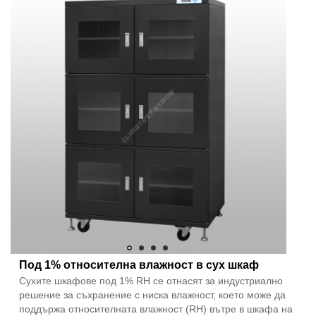
Под 1% относителна влажност в сух шкаф
Сухите шкафове под 1% RH се отнасят за индустриално
решение за съхранение с ниска влажност, което може да
поддържа относителната влажност (RH) вътре в шкафа на