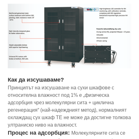
Как да изсушаваме?
Принципът на изсушаване на сухи шкафове с
относителна влажност под 1% е „физическа
адсорбция чрез молекулярни сита + циклична
регенерация“ (най-надеждният метод), нормалният
охлаждащ сух шкаф TE не може да достигне толкова
ултраниско ниво на влажност.
Процес на адсорбция:
Молекулярните сита се