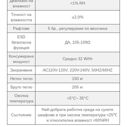
Диапазон на
<1% RH
влажност
Точност на
±2,0%
влажността
Рафтове
5 бр., регулируеми по височина
ESD
безопасна
ДА, 105-109Ω
функция
Консумирана
Средно 32 W/Hr
мощност
Захранване
AC110V-120V, 220V-240V, 50HZ/60HZ
Нетно тегло
150 кг
Бруто тегло
205 кг
Околна
+5°C~ 35°C
температура
Най-добрата работна среда на сухите
Състояние
шкафове е при околна температура <25℃
и относителна влажност <60%RH