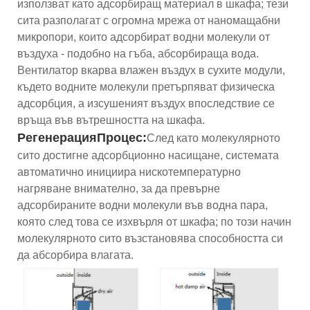
използват като адсорбиращ материал в шкафа; тези
сита разполагат с огромна мрежа от наномащабни
микропори, които адсорбират водни молекули от
въздуха - подобно на гъба, абсорбираща вода.
Вентилатор вкарва влажен въздух в сухите модули,
където водните молекули претърпяват физическа
адсорбция, а изсушеният въздух впоследствие се
връща във вътрешността на шкафа.
Регенерация
Процес
:
След като молекулярното
сито достигне адсорбционно насищане, системата
автоматично инициира нискотемпературно
нагряване внимателно, за да превърне
адсорбираните водни молекули във водна пара,
която след това се изхвърля от шкафа; по този начин
молекулярното сито възстановява способността си
да абсорбира влагата.