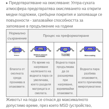
▸ Предотвратяване на окисляване: Ултра-сухата
атмосфера предотвратява окисляването на открити
медни подложки, сребърни покрития и запояващи се
повърхности - запазвайки способността за
запояване в продължение на години
Нормално
Процес на преформатиране
съхранение
По време на
Водната пара
нагряване
продължава
Влагата от
Водната пара
налягането на
да се
околната
разбива
водната пара се
разширява
среда
опаковките,
увеличава,
при
прониква в
което причинява
което разделя
нагряване,
опаковките.
микропукнатини.
матрицата и
взривявайки
смолата.
опаковките.
Животът на пода се отнася до максималното
допустимо време, през което MSD (устройство,