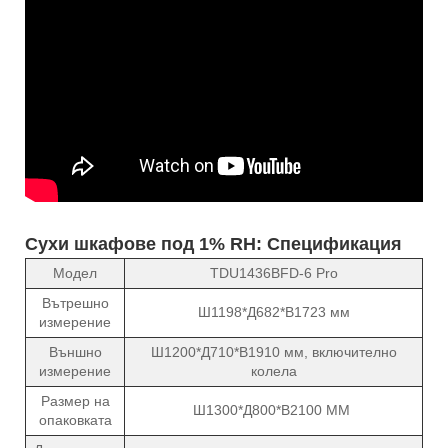
Сухи шкафове под 1% RH: Спецификация
Модел
TDU1436BFD-6 Pro
Вътрешно
Ш1198*Д682*В1723 мм
измерение
Външно
Ш1200*Д710*В1910 мм, включително
измерение
колела
Размер на
Ш1300*Д800*В2100 ММ
опаковката