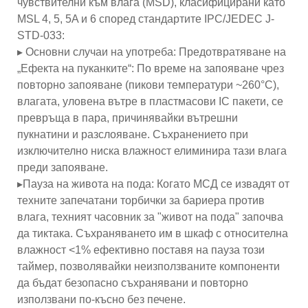
чувствителни към влага (MSD), класифицирани като
MSL 4, 5, 5A и 6 според стандартите IPC/JEDEC J-
STD-033:
▸ Основни случаи на употреба: Предотвратяване на
„Ефекта на пуканките“: По време на запояване чрез
повторно запояване (пикови температури ~260°C),
влагата, уловена вътре в пластмасови IC пакети, се
превръща в пара, причинявайки вътрешни
пукнатини и разслояване. Съхранението при
изключително ниска влажност елиминира тази влага
преди запояване.
▸Пауза на живота на пода: Когато МСД се извадят от
техните запечатани торбички за бариера против
влага, техният часовник за "живот на пода" започва
да тиктака. Съхраняването им в шкаф с относителна
влажност <1% ефективно поставя на пауза този
таймер, позволявайки неизползваните компоненти
да бъдат безопасно съхранявани и повторно
използвани по-късно без печене.