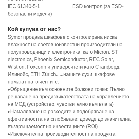
IEC 61340-5-1 ESD контрол (за ESD-
безопасни модели)
Кой купува от нас?
Symor продава шкафове с контролирана ниска
влажност на световноизвестни производители на
полупроводници и електроника, като Micron, ST
electronics, Phoenix Semiconductor, REC Solar,
Wistron, Foxconn и университети като Станфорд,
Илинойс, ETH Zürich......нашите сухи шкафове
помагат на клиентите:
▸Обръщение към основните болкови точки: Пълно
решаване на предизвикателствата на управлението
на МСД (устройство, чувствително към влага)
▸Намаляване на разходите и подобряване на
ефективността на сглобяване: доведе до значителна
възвръщаемост на инвестициите (ROI)
▸Изключителна производителност на продукта: