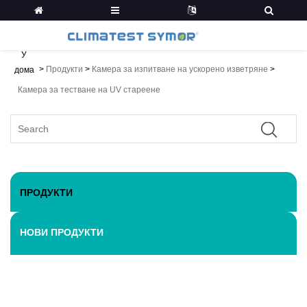
У
>
Продукти
>
Камера за изпитване на ускорено изветряне
>
дома
Камера за тестване на UV стареене
ПРОДУКТИ
НОВИ ПРОДУКТИ