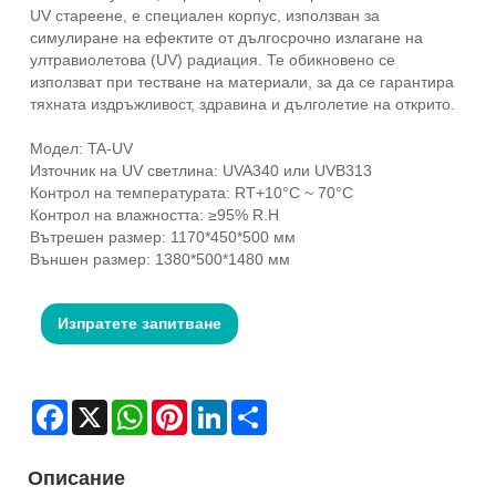
UV стареене, е специален корпус, използван за
симулиране на ефектите от дългосрочно излагане на
ултравиолетова (UV) радиация. Те обикновено се
използват при тестване на материали, за да се гарантира
тяхната издръжливост, здравина и дълголетие на открито.
Модел: TA-UV
Източник на UV светлина: UVA340 или UVB313
Контрол на температурата: RT+10°C ~ 70°C
Контрол на влажността: ≥95% R.H
Вътрешен размер: 1170*450*500 мм
Външен размер: 1380*500*1480 мм
Изпратете запитване
Facebook
X
WhatsApp
Pinterest
LinkedIn
Share
Описание