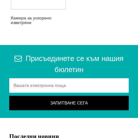
Камера за ускорено
изветряне
Присъединете се към нашия
бюлетин
Последни новини