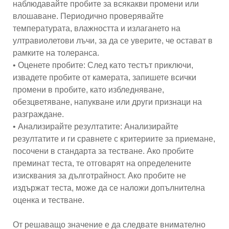
наблюдавайте пробите за всякакви промени или
влошаване. Периодично проверявайте
температурата, влажността и излагането на
ултравиолетови лъчи, за да се уверите, че остават в
рамките на толеранса.
• Оценете пробите: След като тестът приключи,
извадете пробите от камерата, запишете всички
промени в пробите, като избледняване,
обезцветяване, напукване или други признаци на
разграждане.
• Анализирайте резултатите: Анализирайте
резултатите и ги сравнете с критериите за приемане,
посочени в стандарта за тестване. Ако пробите
преминат теста, те отговарят на определените
изисквания за дълготрайност. Ако пробите не
издържат теста, може да се наложи допълнителна
оценка и тестване.
От решаващо значение е да следвате внимателно