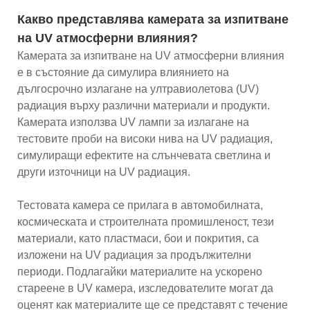
Какво представлява камерата за изпитване
на UV атмосферни влияния?
Камерата за изпитване на UV атмосферни влияния
е в състояние да симулира влиянието на
дългосрочно излагане на ултравиолетова (UV)
радиация върху различни материали и продукти.
Камерата използва UV лампи за излагане на
тестовите проби на високи нива на UV радиация,
симулиращи ефектите на слънчевата светлина и
други източници на UV радиация.
Тестовата камера се прилага в автомобилната,
космическата и строителната промишленост, тези
материали, като пластмаси, бои и покрития, са
изложени на UV радиация за продължителни
периоди. Подлагайки материалите на ускорено
стареене в UV камера, изследователите могат да
оценят как материалите ще се представят с течение