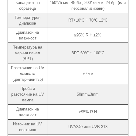
Капацитет на
150*75 мм: 48 бр.; 300*75 мм: 24 бр. (или
образеца
персонализирани)
Температурен
RT+10°C ~ 70°C ±2°C
диапазон
Диапазон на
≥95% R.H ±2%
влажност
Температура на
черния панел
BPT 60°C ~ 100°C
(BPT)
Разстояние на UV
лампата
70 мм
(център~център)
Проба и
разстояние на UV
50mm±3mm
лампа
Диапазон на
≥95% R.H
влажност
Източник на UV
UVA340 или UVB-313
светлина