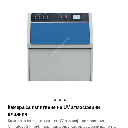
Камера за изпитване на UV атмосферни
влияния
Камерата за изпитване на UV атмосферни влияния
Climatest Symor®, наричана още камера за изпитване на