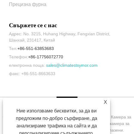
Прецизна фурна
Свържете се с нас
Адрес: No. 3215, Huhang Highway, Fengxian District,
Шанхай, 231417, Китай
Тел:
+86-551-63853683
Телефон:
+86-17756072770
електронна поща:
sales@climatestsymor.com
факс: +86-551-8663633
X
Ние използваме бисквитки, за да ви
Copyright © 2022 Symor Instrument Equipment Co., Ltd. Камера за
предложим по-добро сърфиране, да
изпитване на околната среда, електронен сух шкаф, камера за
анализираме трафика на сайта и да
изпитване на ускорено изветряне Всички права запазени.
персонализираме съдържанието.