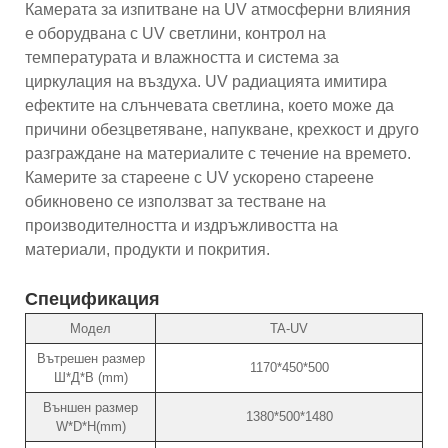
Камерата за изпитване на UV атмосферни влияния
е оборудвана с UV светлини, контрол на
температурата и влажността и система за
циркулация на въздуха. UV радиацията имитира
ефектите на слънчевата светлина, което може да
причини обезцветяване, напукване, крехкост и друго
разграждане на материалите с течение на времето.
Камерите за стареене с UV ускорено стареене
обикновено се използват за тестване на
производителността и издръжливостта на
материали, продукти и покрития.
Спецификация
Модел
TA-UV
Вътрешен размер
1170*450*500
Ш*Д*В (mm)
Външен размер
1380*500*1480
W*D*H(mm)