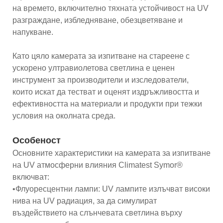
на времето, включително тяхната устойчивост на UV
разграждане, избледняване, обезцветяване и
напукване.
Като цяло камерата за изпитване на стареене с
ускорено ултравиолетова светлина е ценен
инструмент за производители и изследователи,
които искат да тестват и оценят издръжливостта и
ефективността на материали и продукти при тежки
условия на околната среда.
Особеност
Основните характеристики на камерата за изпитване
на UV атмосферни влияния Climatest Symor®
включват:
•Флуоресцентни лампи: UV лампите излъчват високи
нива на UV радиация, за да симулират
въздействието на слънчевата светлина върху