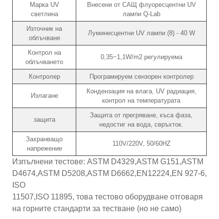
Марка UV
Внесени от САЩ флуоресцентни UV
светлина
лампи Q-Lab
Източник на
Луминесцентни UV лампи (8) - 40 W
облъчване
Контрол на
0,35~1,1W/m2 регулируема
облъчването
Контролер
Програмируем сензорен контролер
Кондензация на влага, UV радиация,
Излагане
контрол на температурата
Защита от прегряване, къса фаза,
защита
недостиг на вода, свръхток.
Захранващо
110V/220V, 50/60HZ
напрежение
Изпълнени тестове: ASTM D4329,ASTM G151,ASTM
D4674,ASTM D5208,ASTM D6662,EN12224,EN 927-6,
ISO
11507,ISO 11895, това тестово оборудване отговаря
на горните стандарти за тестване (но не само)