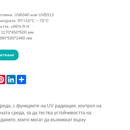
ветлина: UVA340 или UVB313
атурата: RT+10°C ~ 70°C
стта: ≥95% R.H
 1170*450*500 мм
380*500*1480 мм
питване
atsApp
Pinterest
LinkedIn
Share
реда, с функциите на UV радиация, контрол на
ата среда, за да тества устойчивостта на
дането, които могат да възникнат върху