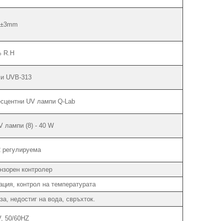
±3mm
 R.H
и UVB-313
сцентни UV лампи Q-Lab
 лампи (8) - 40 W
 регулируема
нзорен контролер
ация, контрол на температурата
а, недостиг на вода, свръхток.
, 50/60HZ