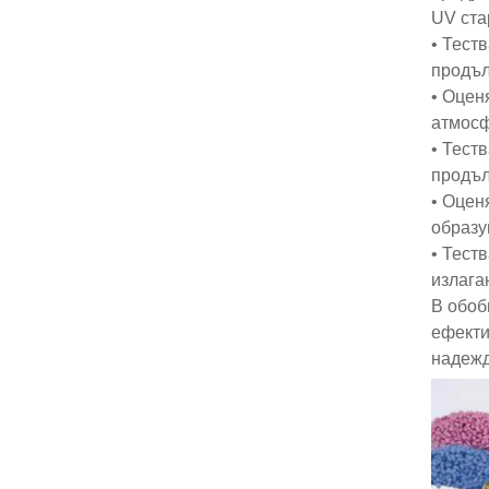
UV ста
• Тест
продъл
• Оцен
атмосф
• Тест
продъл
• Оцен
образу
• Тест
излага
В обоб
ефекти
надежд