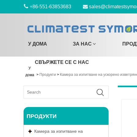
+86-551-63853683
sales@climatestsymo
У ДОМА
ЗА НАС
ПРОД
СВЪРЖЕТЕ СЕ С НАС
У
>
Продукти
>
Камера за изпитване на ускорено изветрян
дома
ПРОДУКТИ
Камера за изпитване на