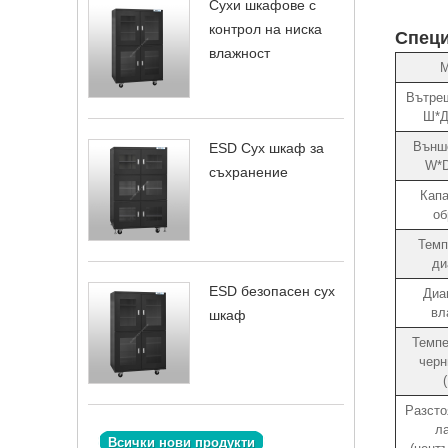
Сухи шкафове с
контрол на ниска
Спец
влажност
М
Вътре
Ш*Д
Външ
ESD Сух шкаф за
W*
съхранение
Капа
об
Темп
ди
ESD безопасен сух
Диа
вл
шкаф
Темпе
черн
Разсто
л
Всички нови продукти