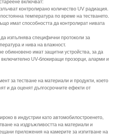
стареене включват:
злъчват контролирано количество UV радиация.
 постоянна температура по време на тестването.
също имат способността да контролират нивата
 да изпълнява специфични протоколи за
пература и нива на влажност.
не обикновено имат защитни устройства, за да
, включително UV-блокиращи прозорци, аларми и
ент за тестване на материали и продукти, което
ят и да оценят дългосрочните ефекти от
ироко в индустрии като автомобилостроенето,
стване на издръжливостта на материали и
рещани приложения на камерите за изпитване на