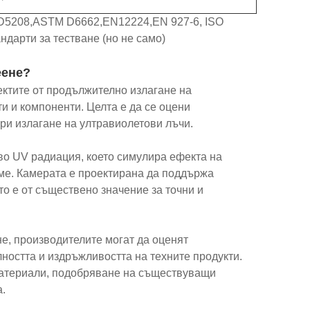
5208,ASTM D6662,EN12224,EN 927-6, ISO
ндарти за тестване (но не само)
еене?
ектите от продължително излагане на
и и компоненти. Целта е да се оцени
ри излагане на ултравиолетови лъчи.
во UV радиация, което симулира ефекта на
ме. Камерата е проектирана да поддържа
то е от съществено значение за точни и
не, производителите могат да оценят
ността и издръжливостта на техните продукти.
материали, подобряване на съществуващи
.