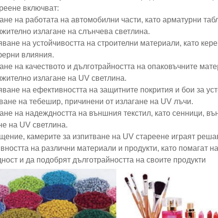
реене включват:
ване на работата на автомобилни части, като арматурни таб
жително излагане на слънчева светлина.
яване на устойчивостта на строителни материали, като кере
ерни влияния.
ване на качеството и дълготрайността на опаковъчните мате
жително излагане на UV светлина.
яване на ефективността на защитните покрития и бои за ус
ване на тебешир, причинени от излагане на UV лъчи.
ване на надеждността на външния текстил, като сенници, в
не на UV светлина.
щение, камерите за изпитване на UV стареене играят реша
вността на различни материали и продукти, като помагат на
ност и да подобрят дълготрайността на своите продукти