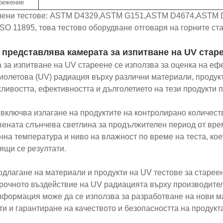
режение
ени тестове: ASTM D4329,ASTM G151,ASTM D4674,ASTM D
ISO 11895, това тестово оборудване отговаря на горните ста
 представлява камерата за изпитване на UV стар
 за изпитване на UV стареене се използва за оценка на еф
иолетова (UV) радиация върху различни материали, продукт
ливостта, ефективността и дълголетието на тези продукти п
 включва излагане на продуктите на контролирано количест
вената слънчева светлина за продължителен период от вре
нна температура и ниво на влажност по време на теста, кое
ящи се резултати.
одлагане на материали и продукти на UV тестове за старее
рочното въздействие на UV радиацията върху производител
нформация може да се използва за разработване на нови 
ти и гарантиране на качеството и безопасността на продукта