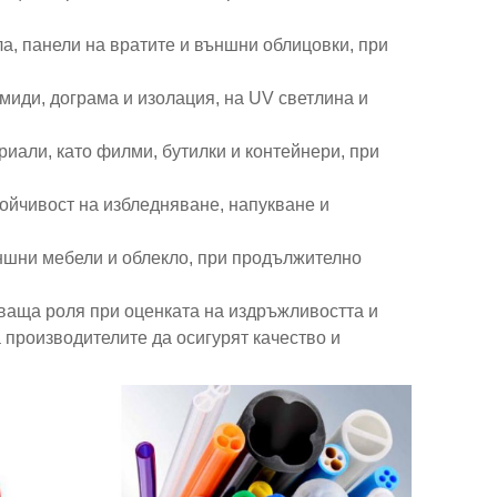
ла, панели на вратите и външни облицовки, при
миди, дограма и изолация, на UV светлина и
риали, като филми, бутилки и контейнери, при
тойчивост на избледняване, напукване и
ъншни мебели и облекло, при продължително
ваща роля при оценката на издръжливостта и
 производителите да осигурят качество и