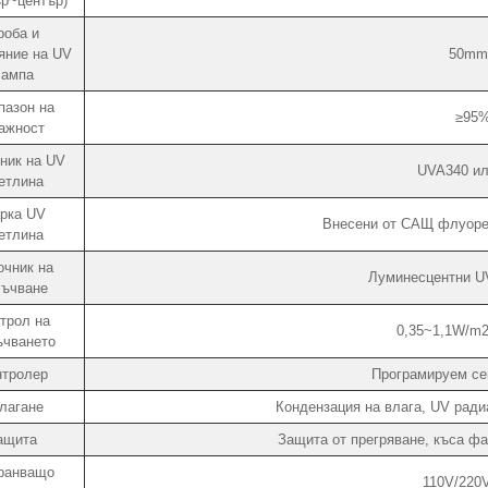
ър~център)
роба и
яние на UV
50mm
лампа
пазон на
≥95%
ажност
ник на UV
UVA340 ил
етлина
рка UV
Внесени от САЩ флуоре
етлина
очник на
Луминесцентни UV
лъчване
трол на
0,35~1,1W/m2
ъчването
нтролер
Програмируем се
лагане
Кондензация на влага, UV ради
ащита
Защита от прегряване, къса фаз
ранващо
110V/220V