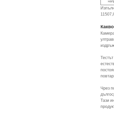
нап
Изпълн
11507,
Какво
Камера
ултрав
издръж
Тестът
естест
постоя
повтар
Чрез п
дългос
Тази и
продук