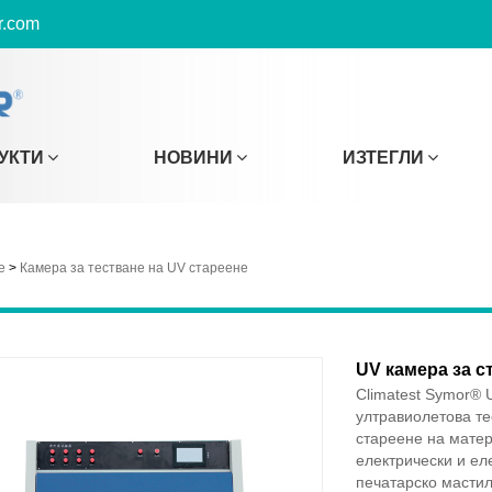
r.com
УКТИ
НОВИНИ
ИЗТЕГЛИ
е
>
Камера за тестване на UV стареене
UV камера за с
Climatest Symor® 
ултравиолетова те
стареене на матер
електрически и ел
печатарско мастил