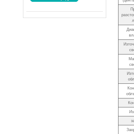
(цент
П
разсто
Диа
вл
Източ
св
Ма
св
Изт
об
Кон
обл
Ко
Из
з
Зах