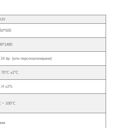
-UV
50*500
00*1480
 24 бр. (или персонализирани)
 70°C ±2°C
.H ±2%
 ~ 100°C
 мм