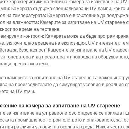
ите характеристики на типична камера за изпитване на UV 
ампи: Камерата съдържа специализирани UV лампи, които и
рол на температурата: Камерата е в състояние да поддържа
рол на влажността: Камерите за изпитване на UV стареене 
жност по време на тестване.
рамируеми контроли: Камерата може да бъде програмирана
не, включително времена на експозиция, UV интензитет, тем
ойства за безопасност: Камерите за изпитване на UV старее
зят оператора и да предотвратят повреда на оборудването
ващи превключватели.
яло камерите за изпитване на UV стареене са важен инструм
ява на производителите да симулират условия в реалния св
нето на UV лъчи.
жение на камера за изпитване на UV стареене
те за изпитване на ултравиолетово стареене се прилагат ш
еската промишленост, строителството и опаковането, за те
ти при различни условия на околната среда. Някои често с