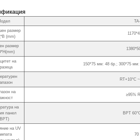
ификация
одел
TA
шен размер
1170*4
*В (mm)
ен размер
1380*5
D*H(mm)
цитет на
150*75 мм: 48 бр.; 300*75 мм:
разеца
ературен
RT+10°C ~
апазон
пазон на
≥95% R
ажност
ратура на
ия панел
BPT 60°C
(BPT)
яние на UV
ампата
70