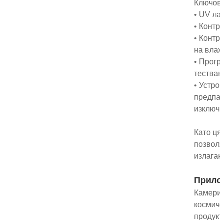
Ключов
• UV л
• Конт
• Конт
на вла
• Прог
тества
• Устр
предпа
изключ
Като ц
позвол
излага
Прило
Камери
космич
продук