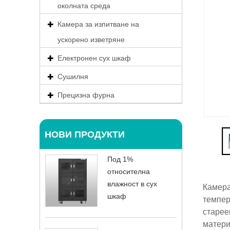
околната среда
Камера за изпитване на
ускорено изветряне
Електронен сух шкаф
Сушилня
Прецизна фурна
НОВИ ПРОДУКТИ
Под 1%
относителна
влажност в сух
Камера
шкаф
темпер
старее
матери