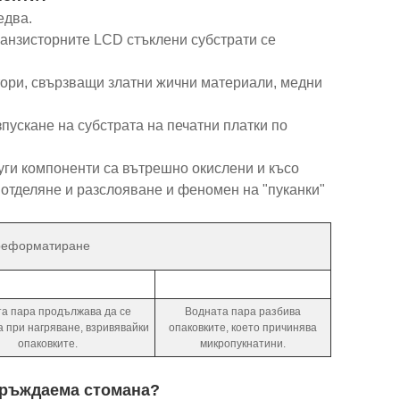
едва.
ранзисторните LCD стъклени субстрати се
ктори, свързващи златни жични материали, медни
зпускане на субстрата на печатни платки по
руги компоненти са вътрешно окислени и късо
отделяне и разслояване и феномен на "пуканки"
реформатиране
а пара продължава да се
Водната пара разбива
 при нагряване, взривявайки
опаковките, което причинява
опаковките.
микропукнатини.
неръждаема стомана?