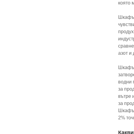
която 
Шкафът
чувств
продух
индуст
сравне
азот и
Шкафът
затвор
водни 
за про
вътре 
за про
Шкафът
2% точ
Какви