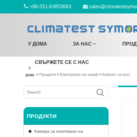
+86-551-63853683
sales@climatestsymo
У ДОМА
ЗА НАС
ПРОД
СВЪРЖЕТЕ СЕ С НАС
У
>
Продукти
>
Електронен сух шкаф
>
Кабинет за азот
дома
ПРОДУКТИ
Камера за изпитване на