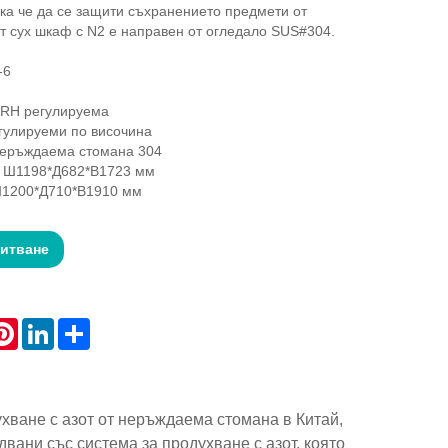
ака че да се защити съхранението предмети от
т сух шкаф с N2 е направен от огледало SUS#304.
-6
RH регулируема
егулируеми по височина
неръждаема стомана 304
 Ш1198*Д682*В1723 мм
Ш1200*Д710*В1910 мм
питване
atsApp
Pinterest
LinkedIn
Share
ухване с азот от неръждаема стомана в Китай,
вани със система за продухване с азот, която