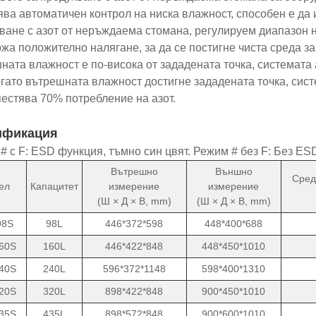
ява автоматичен контрол на ниска влажност, способен е да
ване с азот от неръждаема стомана, регулируем диапазон
жа положително налягане, за да се постигне чиста среда за
ната влажност е по-висока от зададената точка, системата
когато вътрешната влажност достигне зададената точка, сис
пестява 70% потребление на азот.
ификация
# с F: ESD функция, тъмно син цвят. Режим # без F: Без ES
Вътрешно
Външно
Сред
ел
Капацитет
измерение
измерение
(Ш × Д × В, mm)
(Ш × Д × В, mm)
98S
98L
446*372*598
448*400*688
60S
160L
446*422*848
448*450*1010
40S
240L
596*372*1148
598*400*1310
20S
320L
898*422*848
900*450*1010
35S
435L
898*572*848
900*600*1010