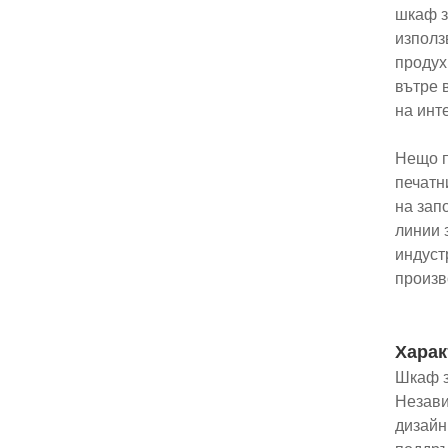
шкаф з
използ
продух
вътре 
на инт
Нещо п
печатн
на зап
линии 
индуст
произв
Харак
Шкаф з
Незави
дизайн