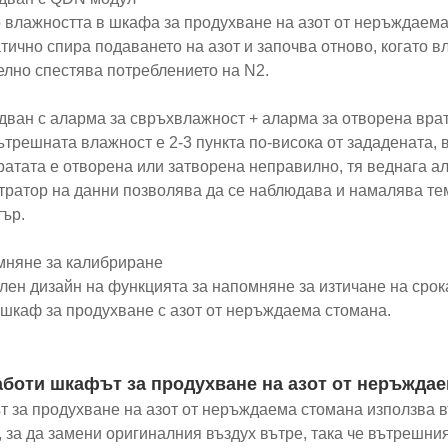
о влажността в шкафа за продухване на азот от неръждаема
тично спира подаването на азот и започва отново, когато вл
елно спестява потреблението на N2.
дван с аларма за свръхвлажност + аларма за отворена врата
вътрешната влажност е 2-3 пункта по-висока от зададената, 
вратата е отворена или затворена неправилно, тя веднага ал
стратор на данни позволява да се наблюдава и намалява те
ър.
мняне за калибриране
ален дизайн на функцията за напомняне за изтичане на срок
шкаф за продухване с азот от неръждаема стомана.
аботи шкафът за продухване на азот от неръжда
 за продухване на азот от неръждаема стомана използва вън
 за да замени оригиналния въздух вътре, така че вътрешни