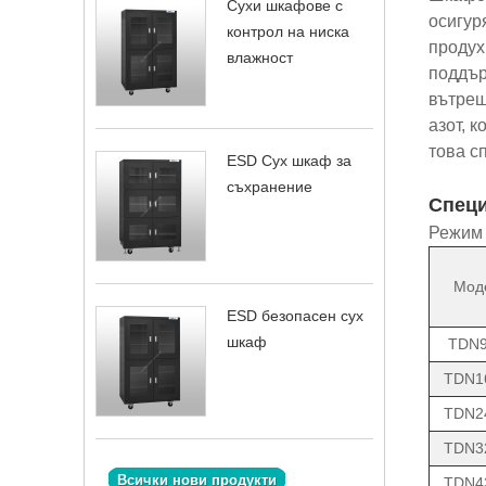
Сухи шкафове с
осигур
контрол на ниска
продух
влажност
поддър
вътреш
азот, 
това с
ESD Сух шкаф за
съхранение
Спец
Режим 
Мод
ESD безопасен сух
шкаф
TDN
TDN1
TDN2
TDN3
Всички нови продукти
TDN4