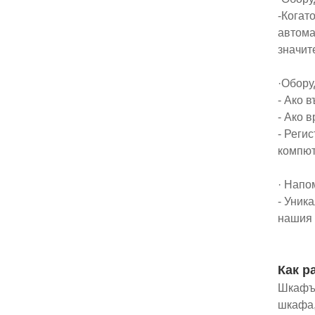
-Когат
автома
значит
·Обору
- Ако 
- Ако 
- Реги
компют
· Напо
- Уник
нашия 
Как р
Шкафът
шкафа,