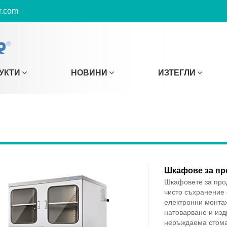
r.com
УКТИ
НОВИНИ
ИЗТЕГЛИ
Шкафове за пр
Шкафовете за прод
чисто съхранение 
електронни монта
натоварване и изд
неръждаема стоман