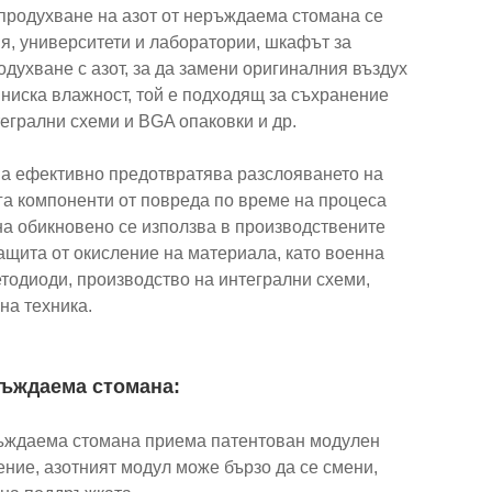
продухване на азот от неръждаема стомана се
я, университети и лаборатории, шкафът за
духване с азот, за да замени оригиналния въздух
 ниска влажност, той е подходящ за съхранение
егрални схеми и BGA опаковки и др.
на ефективно предотвратява разслояването на
га компоненти от повреда по време на процеса
на обикновено се използва в производствените
защита от окисление на материала, като военна
етодиоди, производство на интегрални схеми,
на техника.
ръждаема стомана:
ръждаема стомана приема патентован модулен
ение, азотният модул може бързо да се смени,