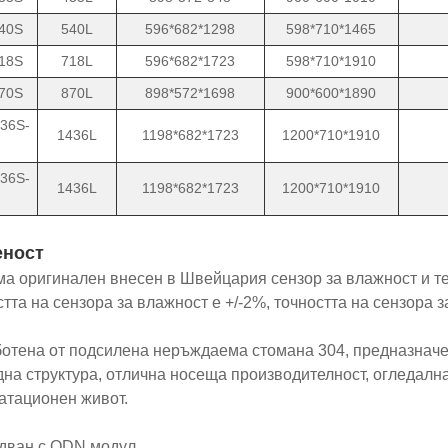
40S
540L
596*682*1298
598*710*1465
18S
718L
596*682*1723
598*710*1910
70S
870L
898*572*1698
900*600*1890
36S-
1436L
1198*682*1723
1200*710*1910
36S-
1436L
1198*682*1723
1200*710*1910
еност
ма оригинален внесен в Швейцария сензор за влажност и т
тта на сензора за влажност е +/-2%, точността на сензора за
ботена от подсилена неръждаема стомана 304, предназначе
дна структура, отлична носеща производителност, огледалн
атационен живот.
дван с QDN модул