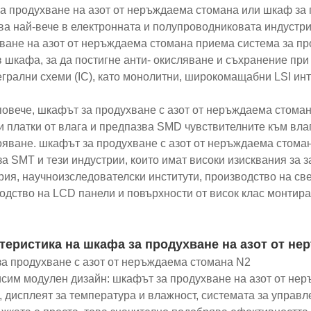
а продухване на азот от неръждаема стомана или шкаф за 
ва най-вече в електронната и полупроводниковата индустри
ване на азот от неръждаема стомана приема система за про
в шкафа, за да постигне анти- окисляване и съхранение при
егрални схеми (IC), като монолитни, широкомащабни LSI инт
овече, шкафът за продухване с азот от неръждаема стома
и платки от влага и предпазва SMD чувствителните към вла
ояване. шкафът за продухване с азот от неръждаема стома
за SMT и тези индустрии, които имат високи изисквания за 
рия, научноизследователски институти, производство на св
одство на LCD панели и повърхности от висок клас монтира
теристика на шкафа за продухване на азот от не
а продухване с азот от неръждаема стомана N2
сим модулен дизайн: шкафът за продухване на азот от не
, дисплеят за температура и влажност, системата за управл