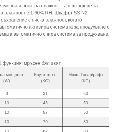
 измерва и показва влажността в шкафове за
 на влажност е 1-60% RH. Шкафът SS N2
 съхранение с ниска влажност, когато
 автоматично активира системата за продухване с
темата автоматично спира система за продухване,
D функция, мръсен бял цвят
на мощност
Бруто тегло
Макс. Товар/рафт
(W)
(KG)
(KG)
8
31
50
10
43
50
10
57
50
10
70
80
10
82
80