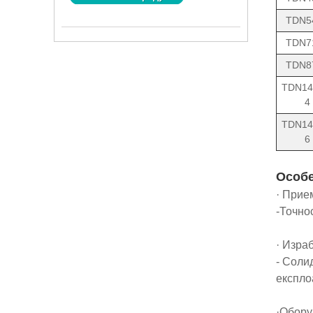
TDN5
TDN7
TDN8
TDN14
4
TDN14
6
Особ
· Прие
-Точнос
· Изра
- Соли
експло
·Обору