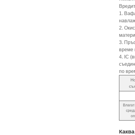
Вредит
1. Ваф
навлаж
2. Оки
матери
3. Пръ
време 
4. IC 
съедин
по вре
Н
съ
Влагат
сред
оп
Каква