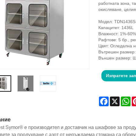
работната зона, т
окисляване, целия
Модел: TDN1436S
Капацитет: 1436L
Влажност: 1%-60%
Рафтове: 5 бр., р
Цвят: Огледална 
Вътрешен размер:
Външен размер: 
Изпратете за
Facebook
X
Wh
ание
est Symor® е производител и доставчик на шкафове за прод
ете за продухване с азот от неръждаема стомана са оборуд