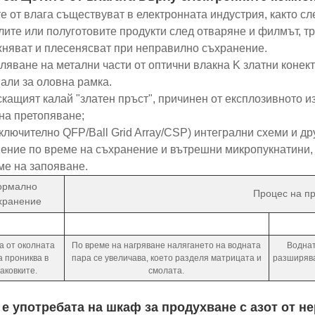
е от влага съществуват в електронната индустрия, както сл
лите или полуготовите продукти след отваряне и филмът, т
няват и плесенясват при неправилно съхранение.
сляване на метални части от оптични влакна K златни коне
али за оловна рамка.
скащият калай "златен пръст", причинен от експлозивното и
на претопяване;
(включително QFP/Ball Grid Array/CSP) интегрални схеми и д
ение по време на съхранение и вътрешни микропукнатини, 
ме на запояване.
ормално
Процес на п
хранение
а от околната
По време на нагряване налягането на водната
Воднат
а прониква в
пара се увеличава, което разделя матрицата и
разширява
аковките.
смолата.
 е употребата на шкаф за продухване с азот от 