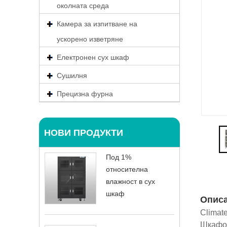
околната среда
Камера за изпитване на
ускорено изветряне
Електронен сух шкаф
Сушилня
Прецизна фурна
НОВИ ПРОДУКТИ
Под 1%
относителна
влажност в сух
шкаф
Опис
Climat
Шкафов