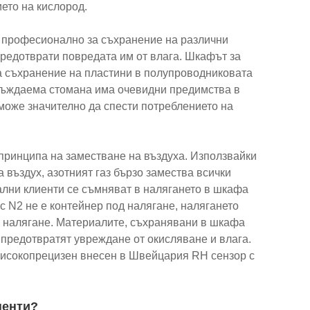
ето на кислород.
а професионално за съхранение на различни
предотврати повредата им от влага. Шкафът за
а съхранение на пластини в полупроводниковата
еръждаема стомана има очевидни предимства в
 може значително да спести потреблението на
принципа на заместване на въздуха. Използвайки
 въздух, азотният газ бързо замества всички
ални клиенти се съмняват в налягането в шкафа
 N2 не е контейнер под налягане, налягането
но налягане. Материалите, съхранявани в шкафа
 предотвратят увреждане от окисляване и влага.
високопрецизен внесен в Швейцария RH сензор с
ненти?