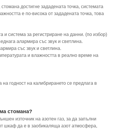
 стомана достигне зададената точка, системата
ажността е по-висока от зададената точка, това
 и система за регистриране на данни. (по избор)
веднага алармира със звук и светлина.
армира със звук и светлина.
мпературата и влажността в реално време на
а на годност на калибрирането се предлага в
ема стомана?
шен източник на азотен газ, за ​​да запълни
ят шкаф да е в заобикаляща азот атмосфера,