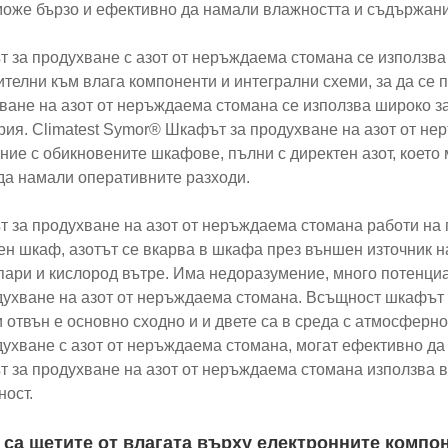
може бързо и ефективно да намали влажността и съдържани
 за продухване с азот от неръждаема стомана се използв
ителни към влага компоненти и интегрални схеми, за да се 
ване на азот от неръждаема стомана се използва широко з
рия. Climatest Symor® Шкафът за продухване на азот от н
ние с обикновените шкафове, пълни с директен азот, което
 да намали оперативните разходи.
 за продухване на азот от неръждаема стомана работи на 
ен шкаф, азотът се вкарва в шкафа през външен източник на
пари и кислород вътре. Има недоразумение, много потенци
духване на азот от неръждаема стомана. Всъщност шкафът с
и отвън е основно сходно и и двете са в среда с атмосфер
духване с азот от неръждаема стомана, могат ефективно да
 за продухване на азот от неръждаема стомана използва 
ност.
 са щетите от влагата върху електронните компо