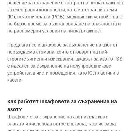
решение за съхранение с контрол на ниска влажност
за електронни компоненти, като интегрални схеми
(IC), печатни платки (PCB), медицински устройства, с
по-бързо време за възстановяване на влажността и
по-равномерни условия на ниска влажност.
Предлагат се и шкафове за съхранение на азот от
неръждаема стомана, които отговарят на най-
строгите хигиенни изисквания, шкафът за азот от SS
е идеален за съхранение на полупроводникови
устройства в чисти помещения, като IC, пластини в
касети.
Как работят шкафовете за съхранение на
азот?
Шкафовете за съхранение на азот изтласкват
влагата и кислорода вътре в шкафа, така че за да
достигнат желаното ниво на влажност в рамките на