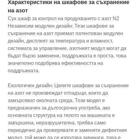
Характеристики на шкафове за съхранение
на азот
Сух шкаф за контрол на продухването с азот N2
Независим модулен дизайн: Тези шкафове за
съхранение на азот приемат патентован модулен
дизайн, дисплеят за температура и влажност,
системата за управление, азотният модул могат да
бъдат бързо заменени, поддръжката е проста, това
значително подобрява ефективността на
поддръжката.
Екологичен дизайн: Целите шкафове за съхранение
на азот не произвеждат отпадъци, които да
замърсяват околната среда. Този модел е
предназначен за дългосрочна употреба, ако
основната структура на тялото на машината е
завършена, неразрушителна, трябва само
периодично да проверявате и заменяте дефектния
модул, той може да се използва завинаги, това е