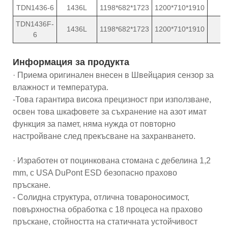
TDN1436-6
1436L
1198*682*1723
1200*710*1910
2
TDN1436F-
1436L
1198*682*1723
1200*710*1910
2
6
Информация за продукта
· Приема оригинален внесен в Швейцария сензор за
влажност и температура.
-Това гарантира висока прецизност при използване,
освен това шкафовете за съхранение на азот имат
функция за памет, няма нужда от повторно
настройване след прекъсване на захранването.
· Изработен от поцинкована стомана с дебелина 1,2
mm, с USA DuPont ESD безопасно прахово
пръскане.
- Солидна структура, отлична товароносимост,
повърхностна обработка с 18 процеса на прахово
пръскане, стойността на статичната устойчивост