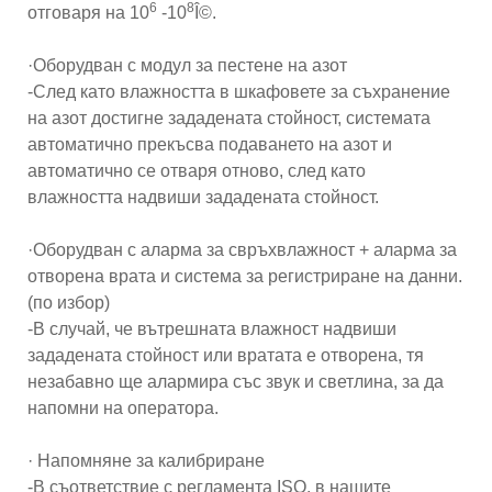
6
8
отговаря на 10
-10
Î©.
·Оборудван с модул за пестене на азот
-След като влажността в шкафовете за съхранение
на азот достигне зададената стойност, системата
автоматично прекъсва подаването на азот и
автоматично се отваря отново, след като
влажността надвиши зададената стойност.
·Оборудван с аларма за свръхвлажност + аларма за
отворена врата и система за регистриране на данни.
(по избор)
-В случай, че вътрешната влажност надвиши
зададената стойност или вратата е отворена, тя
незабавно ще алармира със звук и светлина, за да
напомни на оператора.
· Напомняне за калибриране
-В съответствие с регламента ISO, в нашите