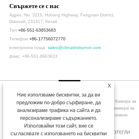
Свържете се с нас
Адрес: No. 3215, Huhang Highway, Fengxian District,
Шанхай, 231417, Китай
Тел:
+86-551-63853683
Телефон:
+86-17756072770
електронна поща:
sales@climatestsymor.com
факс: +86-551-8663633
X
Ние използваме бисквитки, за да ви
Copyright © 2022 Symor Instrument Equipment Co., Ltd. Камера за
предложим по-добро сърфиране, да
изпитване на околната среда, електронен сух шкаф, камера за
анализираме трафика на сайта и да
изпитване на ускорено изветряне Всички права запазени.
персонализираме съдържанието.
Използвайки този сайт, вие се
У ДОМА
ЗА НАС
ПРОДУКТИ
НОВИНИ
ИЗТЕГЛИ
съгласявате с използването на бисквитки