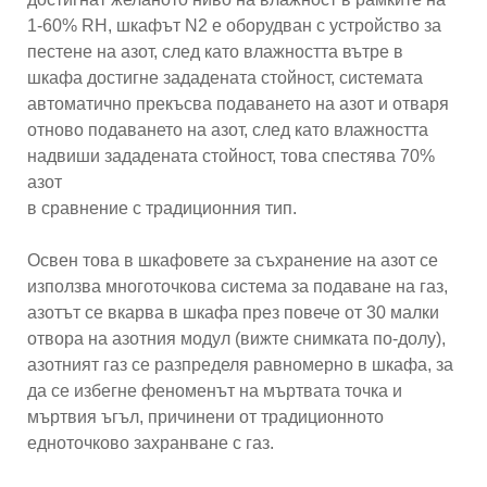
1-60% RH, шкафът N2 е оборудван с устройство за
пестене на азот, след като влажността вътре в
шкафа достигне зададената стойност, системата
автоматично прекъсва подаването на азот и отваря
отново подаването на азот, след като влажността
надвиши зададената стойност, това спестява 70%
азот
в сравнение с традиционния тип.
Освен това в шкафовете за съхранение на азот се
използва многоточкова система за подаване на газ,
азотът се вкарва в шкафа през повече от 30 малки
отвора на азотния модул (вижте снимката по-долу),
азотният газ се разпределя равномерно в шкафа, за
да се избегне феноменът на мъртвата точка и
мъртвия ъгъл, причинени от традиционното
едноточково захранване с газ.