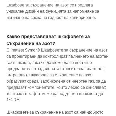
шкафове за съхранение на азот се предлага
уникален дизайн на функцията за напомняне за
изтичане на срока на годност на калибриране.
Какво представляват шкафовете за
съхранение на азот?
Climatest Symor® Шкафовете за съхранение на азот
са проектирани да контролират пълненето на азотен
газ в шкафа, така че да може да се достигне
предварително зададената относителна влажност,
вътрешните шкафове за съхранение на азот
образуват среда, заобиколена от инертен газ, за ​​да
предпазят компонентите, които лесно се окисляват,
този азот шкафът може да поддържа влажност до
1% RH.
Шкафовете за съхранение на азот са най-доброто