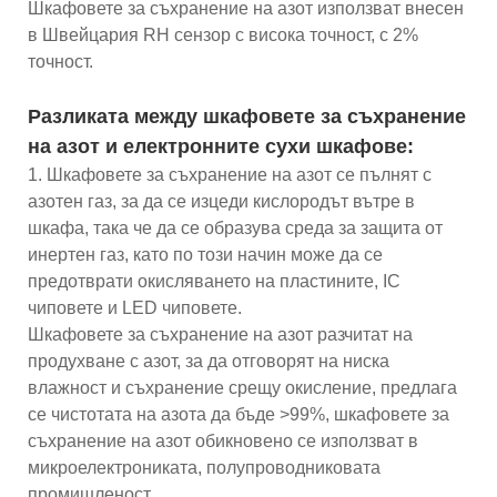
Шкафовете за съхранение на азот използват внесен
в Швейцария RH сензор с висока точност, с 2%
точност.
Разликата между шкафовете за съхранение
на азот и електронните сухи шкафове:
1. Шкафовете за съхранение на азот се пълнят с
азотен газ, за ​​да се изцеди кислородът вътре в
шкафа, така че да се образува среда за защита от
инертен газ, като по този начин може да се
предотврати окисляването на пластините, IC
чиповете и LED чиповете.
Шкафовете за съхранение на азот разчитат на
продухване с азот, за да отговорят на ниска
влажност и съхранение срещу окисление, предлага
се чистотата на азота да бъде >99%, шкафовете за
съхранение на азот обикновено се използват в
микроелектрониката, полупроводниковата
промишленост