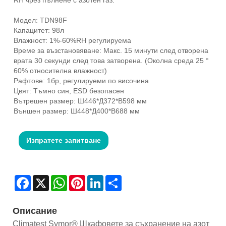
Модел: TDN98F
Капацитет: 98л
Влажност: 1%-60%RH регулируема
Време за възстановяване: Макс. 15 минути след отворена
врата 30 секунди след това затворена. (Околна среда 25 °
60% относителна влажност)
Рафтове: 1бр, регулируеми по височина
Цвят: Тъмно син, ESD безопасен
Вътрешен размер: Ш446*Д372*В598 мм
Външен размер: Ш448*Д400*В688 мм
Изпратете запитване
Facebook
X
WhatsApp
Pinterest
LinkedIn
Share
Описание
Climatest Symor® Шкафовете за съхранение на азот