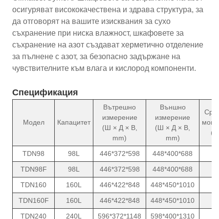
осигуряват висококачествена и здрава структура, за
да отговорят на вашите изисквания за сухо
съхранение при ниска влажност, шкафовете за
съхранение на азот създават херметично отделение
за пълнене с азот, за безопасно задържане на
чувствителните към влага и кислород компоненти.
Спецификация
Вътрешно
Външно
Сре
измерение
измерение
Модел
Капацитет
мощн
(Ш × Д × В,
(Ш × Д × В,
(W
mm)
mm)
TDN98
98L
446*372*598
448*400*688
8
TDN98F
98L
446*372*598
448*400*688
8
TDN160
160L
446*422*848
448*450*1010
1
TDN160F
160L
446*422*848
448*450*1010
1
TDN240
240L
596*372*1148
598*400*1310
1