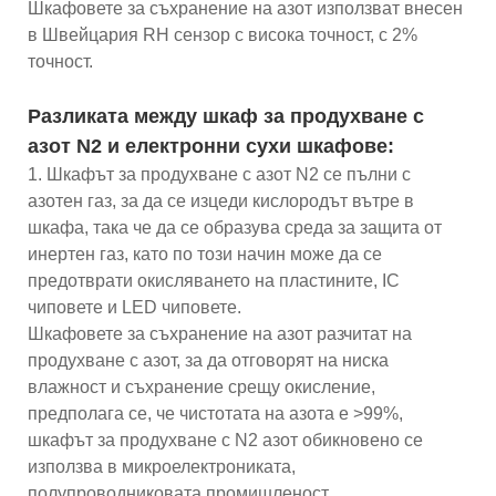
Шкафовете за съхранение на азот използват внесен
в Швейцария RH сензор с висока точност, с 2%
точност.
Разликата между шкаф за продухване с
азот N2 и електронни сухи шкафове:
1. Шкафът за продухване с азот N2 се пълни с
азотен газ, за ​​да се изцеди кислородът вътре в
шкафа, така че да се образува среда за защита от
инертен газ, като по този начин може да се
предотврати окисляването на пластините, IC
чиповете и LED чиповете.
Шкафовете за съхранение на азот разчитат на
продухване с азот, за да отговорят на ниска
влажност и съхранение срещу окисление,
предполага се, че чистотата на азота е >99%,
шкафът за продухване с N2 азот обикновено се
използва в микроелектрониката,
полупроводниковата промишленост