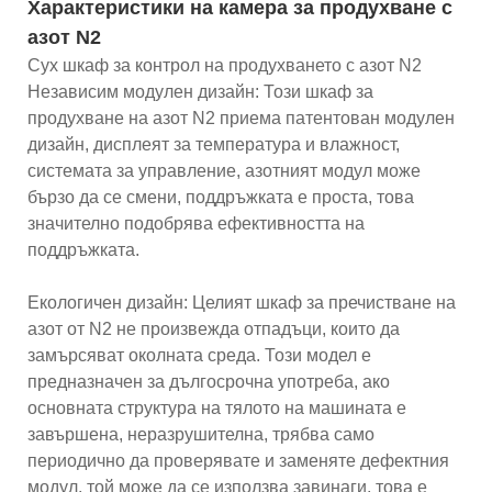
Характеристики на камера за продухване с
азот N2
Сух шкаф за контрол на продухването с азот N2
Независим модулен дизайн: Този шкаф за
продухване на азот N2 приема патентован модулен
дизайн, дисплеят за температура и влажност,
системата за управление, азотният модул може
бързо да се смени, поддръжката е проста, това
значително подобрява ефективността на
поддръжката.
Екологичен дизайн: Целият шкаф за пречистване на
азот от N2 не произвежда отпадъци, които да
замърсяват околната среда. Този модел е
предназначен за дългосрочна употреба, ако
основната структура на тялото на машината е
завършена, неразрушителна, трябва само
периодично да проверявате и заменяте дефектния
модул, той може да се използва завинаги, това е