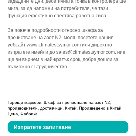
зададените дни, десетичната точка в контролера ще
мига, за да напомни на потребителя, че тази
функция ефективно спестява работна сила.
За повече подробности относно шкафа за
пречистване на азот N2, моля, посетете нашия
уебсайт www.climatestsymor.com или директно
изпратете имейли до sales@climatestsymor.com, ние
ще ви върнем в най-кратък срок, добре дошли за
възможно сътрудничество.
Горещи маркери: Шкаф за пречистване на азот N2,
производители, доставчици, Китай, Произведено в Китай,
Цена, Фабрика
Изпратете запитване