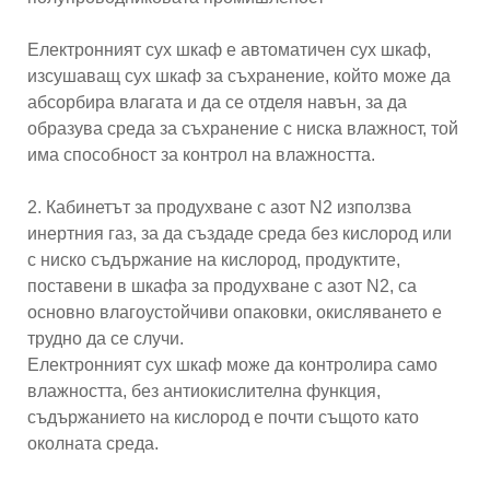
Електронният сух шкаф е автоматичен сух шкаф,
изсушаващ сух шкаф за съхранение, който може да
абсорбира влагата и да се отделя навън, за да
образува среда за съхранение с ниска влажност, той
има способност за контрол на влажността.
2. Кабинетът за продухване с азот N2 използва
инертния газ, за ​​да създаде среда без кислород или
с ниско съдържание на кислород, продуктите,
поставени в шкафа за продухване с азот N2, са
основно влагоустойчиви опаковки, окисляването е
трудно да се случи.
Електронният сух шкаф може да контролира само
влажността, без антиокислителна функция,
съдържанието на кислород е почти същото като
околната среда.