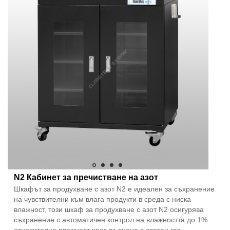
N2 Кабинет за пречистване на азот
Шкафът за продухване с азот N2 е идеален за съхранение
на чувствителни към влага продукти в среда с ниска
влажност, този шкаф за продухване с азот N2 осигурява
съхранение с автоматичен контрол на влажността до 1%
относителна влажност чрез пълнене с азотен газ.