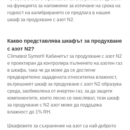
на функцията за напомняне за изтичане на срока на
годност на калибрирането се предлага в нашия
шкаф за продухване с азот N2.
Какво представлява шкафът за продухване
с азот N2?
Climatest Symor® Кабинетът за продухване с азот N2
е проектиран да контролира пълненето на азотен газ
в шкафа, така че да може да се достигне
предварително зададената относителна влажност,
вътрешният шкаф за продухване с азот N2 образува
среда, заобиколена от инертен газ, за ​​да защити
компонентите, които лесно се окисляват, този шкаф
за продухване с N2 азот може да поддържа
влажност до 1% RH.
Шкафовете за съхранение на азот са най-доброто