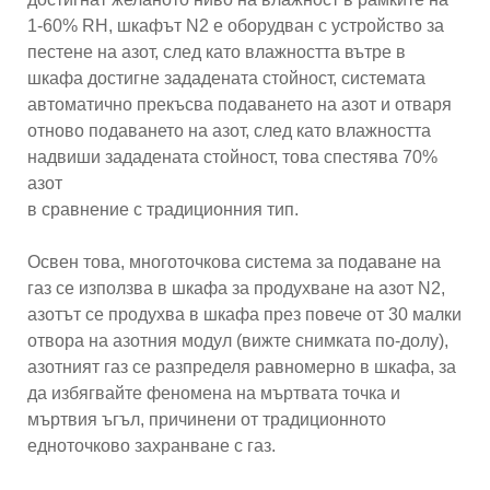
1-60% RH, шкафът N2 е оборудван с устройство за
пестене на азот, след като влажността вътре в
шкафа достигне зададената стойност, системата
автоматично прекъсва подаването на азот и отваря
отново подаването на азот, след като влажността
надвиши зададената стойност, това спестява 70%
азот
в сравнение с традиционния тип.
Освен това, многоточкова система за подаване на
газ се използва в шкафа за продухване на азот N2,
азотът се продухва в шкафа през повече от 30 малки
отвора на азотния модул (вижте снимката по-долу),
азотният газ се разпределя равномерно в шкафа, за
да избягвайте феномена на мъртвата точка и
мъртвия ъгъл, причинени от традиционното
едноточково захранване с газ.