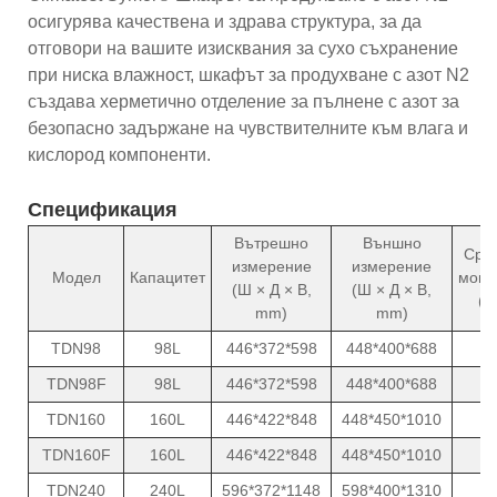
осигурява качествена и здрава структура, за да
отговори на вашите изисквания за сухо съхранение
при ниска влажност, шкафът за продухване с азот N2
създава херметично отделение за пълнене с азот за
безопасно задържане на чувствителните към влага и
кислород компоненти.
Спецификация
Вътрешно
Външно
Сре
измерение
измерение
Модел
Капацитет
мощн
(Ш × Д × В,
(Ш × Д × В,
(W
mm)
mm)
TDN98
98L
446*372*598
448*400*688
8
TDN98F
98L
446*372*598
448*400*688
8
TDN160
160L
446*422*848
448*450*1010
1
TDN160F
160L
446*422*848
448*450*1010
1
TDN240
240L
596*372*1148
598*400*1310
1