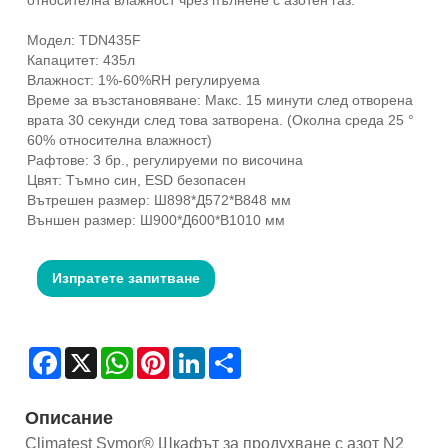
Модел: TDN435F
Капацитет: 435л
Влажност: 1%-60%RH регулируема
Време за възстановяване: Макс. 15 минути след отворена
врата 30 секунди след това затворена. (Околна среда 25 °
60% относителна влажност)
Рафтове: 3 бр., регулируеми по височина
Цвят: Тъмно син, ESD безопасен
Вътрешен размер: Ш898*Д572*В848 мм
Външен размер: Ш900*Д600*В1010 мм
Изпратете запитване
Facebook
X
WhatsApp
Pinterest
LinkedIn
Share
Описание
Climatest Symor® Шкафът за продухване с азот N2