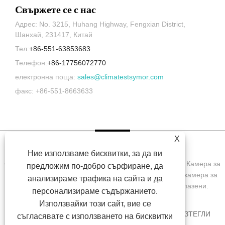
Свържете се с нас
Адрес: No. 3215, Huhang Highway, Fengxian District,
Шанхай, 231417, Китай
Тел:
+86-551-63853683
Телефон:
+86-17756072770
електронна поща:
sales@climatestsymor.com
факс: +86-551-8663633
X
Ние използваме бисквитки, за да ви
Copyright © 2022 Symor Instrument Equipment Co., Ltd. Камера за
предложим по-добро сърфиране, да
изпитване на околната среда, електронен сух шкаф, камера за
анализираме трафика на сайта и да
изпитване на ускорено изветряне Всички права запазени.
персонализираме съдържанието.
Използвайки този сайт, вие се
У ДОМА
ЗА НАС
ПРОДУКТИ
НОВИНИ
ИЗТЕГЛИ
съгласявате с използването на бисквитки