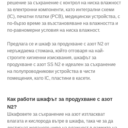
решение за съхранение с контрол на ниска влажност
за електронни компоненти, като интегрални схеми
(IC), печатни платки (PCB), медицински устройства, с
по-бързо време за възстановяване на влажността и
по-равномерни условия на ниска влажност.
Предлага се и шкаф за продухване с азот N2 от
неръждаема стомана, който отговаря на най-
строгите хигиенни изисквания, шкафът за
продухване с азот SS N2 е идеален за съхранение
на полупроводникови устройства в чисти
помещения, като IC, пластини в касети.
Как работи шкафът за продухване с азот
N2?
Шкафовете за съхранение на азот изтласкват
влагата и кислорода вътре в шкафа, така че за да
достигнат желаното ниво на влажност в рамките на