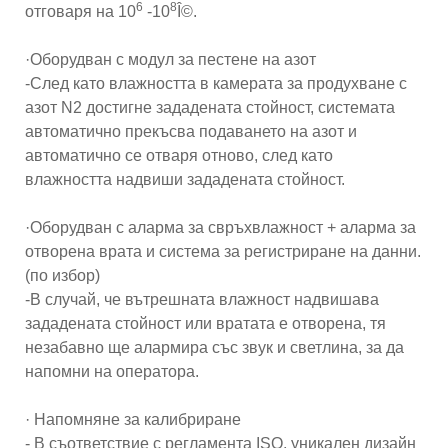
6
8
отговаря на 10
-10
Î©.
·Оборудван с модул за пестене на азот
-След като влажността в камерата за продухване с
азот N2 достигне зададената стойност, системата
автоматично прекъсва подаването на азот и
автоматично се отваря отново, след като
влажността надвиши зададената стойност.
·Оборудван с аларма за свръхвлажност + аларма за
отворена врата и система за регистриране на данни.
(по избор)
-В случай, че вътрешната влажност надвишава
зададената стойност или вратата е отворена, тя
незабавно ще алармира със звук и светлина, за да
напомни на оператора.
· Напомняне за калибриране
- В съответствие с регламента ISO, уникален дизайн