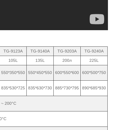
TG-9123A
TG-9140A
TG-9203A
TG-9240A
105L
135L
200л
225L
550*350*550
550*450*550
600*550*600
600*500*750
835*530*725
835*630*730
885*730*795
890*685*930
 ~ 200°C
,0°C