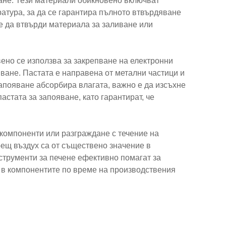
ране. Тези материали обикновено включват
ратура, за да се гарантира пълното втвърдяване
е да втвърди материала за заливане или
ено се използва за закрепване на електронни
ване. Пастата е направена от метални частици и
запояване абсорбира влагата, важно е да изсъхне
стата за запояване, като гарантират, че
компоненти или разграждане с течение на
орещ въздух са от съществено значение в
струменти за печене ефективно помагат за
 в компонентите по време на производствения