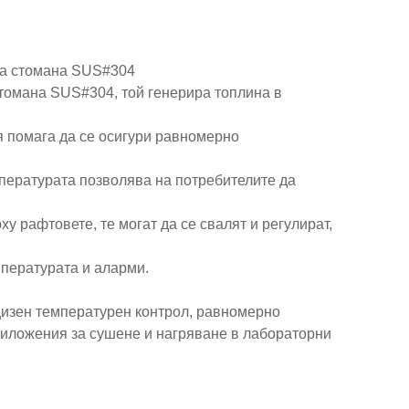
ма стомана SUS#304
стомана SUS#304, той генерира топлина в
 помага да се осигури равномерно
пературата позволява на потребителите да
у рафтовете, те могат да се свалят и регулират,
мпературата и аларми.
цизен температурен контрол, равномерно
риложения за сушене и нагряване в лабораторни