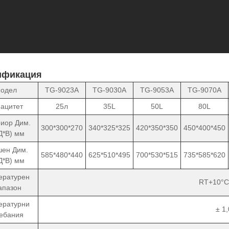
ификация
одел
TG-9023A
TG-9030A
TG-9053A
TG-9070A
ацитет
25л
35L
50L
80L
иор Дим.
300*300*270
340*325*325
420*350*350
450*400*450
Д*В) мм
ен Дим.
585*480*440
625*510*495
700*530*515
735*585*620
Д*В) мм
ературен
RT+10°C
апазон
ературни
± 1
ебания