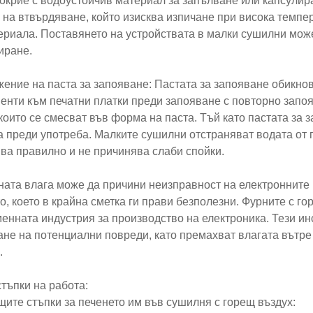
покрие с водоустойчив материал за запълване или капсули
 на втвърдяване, който изисква изпичане при висока темпе
ериала. Поставянето на устройствата в малки сушилни мож
иране.
ение на паста за запояване: Пастата за запояване обикнов
енти към печатни платки преди запояване с повторно запоя
които се смесват във форма на паста. Тъй като пастата за 
а преди употреба. Малките сушилни отстраняват водата от па
ва правилно и не причинява слаби спойки.
ата влага може да причини неизправност на електронните 
о, което в крайна сметка ги прави безполезни. Фурните с г
енната индустрия за производство на електроника. Тези ин
ане на потенциални повреди, като премахват влагата вътре
.
тъпки на работа:
щите стъпки за печенето им във сушилня с горещ въздух: