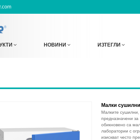
r.com
УКТИ
НОВИНИ
ИЗТЕГЛИ
Малки сушилн
Малките сушилни, 
предназначени за 
обикновено са мал
лаборатории с огр
изискват често пр