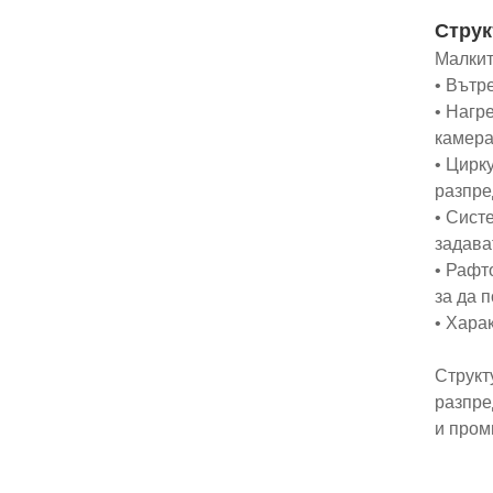
Струк
Малкит
• Вътр
• Нагр
камера
• Цирк
разпре
• Сист
задава
• Рафт
за да 
• Хара
Структ
разпре
и пром