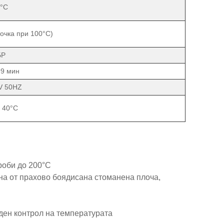
1°C
точка при 100°C)
БР
99 мин
V 50HZ
 40°C
роби до 200°C
а от прахово боядисана стоманена плоча,
жден контрол на температурата