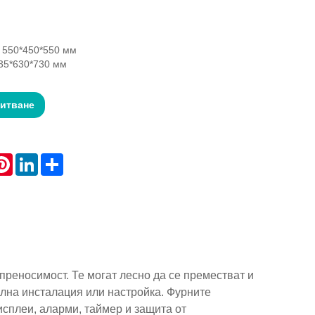
 550*450*550 мм
35*630*730 мм
питване
atsApp
Pinterest
LinkedIn
Share
преносимост. Те могат лесно да се преместват и
ална инсталация или настройка. Фурните
сплеи, аларми, таймер и защита от