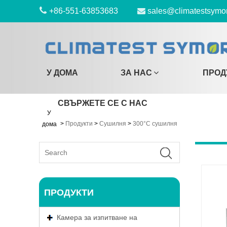
+86-551-63853683
sales@climatestsymo
У ДОМА
ЗА НАС
ПРОД
СВЪРЖЕТЕ СЕ С НАС
У
>
Продукти
>
Сушилня
>
300°C сушилня
дома
ПРОДУКТИ
Камера за изпитване на