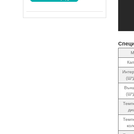
Спец
М
Кап
Интер
(Ш*
Външ
(Ш*
Темп
ди
Темп
кол