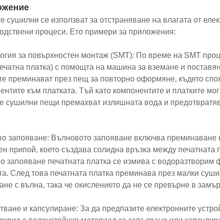
ожение
е сушилни се използват за отстраняване на влагата от еле
одствени процеси. Ето примери за приложения:
огия за повърхностен монтаж (SMT): По време на SMT проц
ечатна платка) с помощта на машина за вземане и поставян
те преминават през пещ за повторно оформяне, където споя
ентите към платката. Тъй като компонентите и платките мог
е сушилни пещи премахват излишната вода и предотвратяв
о запояване: Вълновото запояване включва преминаване на
ен припой, което създава солидна връзка между печатната 
о запояване печатната платка се измива с водоразтворим ф
та. След това печатната платка преминава през малки суши
ане с вълна, така че окислението да не се превърне в замъ
тване и капсулиране: За да предпазите електронните устрой