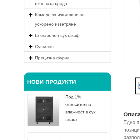
околната среда
Камера за изпитване на
ускорено изветряне
Електронен сух шкаф
Сушилня
Прецизна фурна
НОВИ ПРОДУКТИ
Под 1%
относителна
влажност в сух
Опис
шкаф
Едно п
позици
разпол