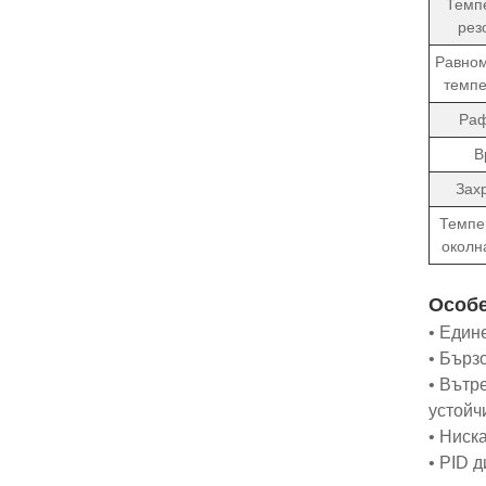
Темп
рез
Равном
темпе
Раф
В
Зах
Темпе
околн
Особ
• Един
• Бърз
• Вътр
устойч
• Ниск
• PID 