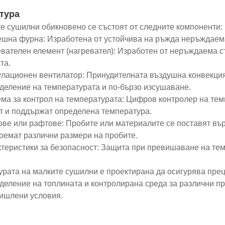
тура
е сушилни обикновено се състоят от следните компоненти:
ешна фурна: Изработена от устойчива на ръжда неръждае
евателен елемент (нагревател): Изработен от неръждаема 
та.
улационен вентилатор: Принудителната въздушна конвекция
деление на температурата и по-бързо изсушаване.
ема за контрол на температурата: Цифров контролер на тем
т и поддържат определена температура.
ове или рафтове: Пробите или материалите се поставят върх
поемат различни размери на пробите.
ктеристики за безопасност: Защита при превишаване на те
урата на малките сушилни е проектирана да осигурява пре
деление на топлината и контролирана среда за различни п
ишлени условия.