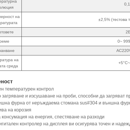
ературна
0,
олюция
ерност на
±2,5% (тестова 
ратурата
товете
2
реме
0~ 99
ранване
AC220
ратура на
+5°C~
ата среда
еност
ен температурен контрол
о загряване и изсушаване на проби, способни да загряват п
ешна фурна от неръждаема стомана sus#304 и външна фурн
ива на корозия
а консумация на енергия, спестяване на разходи
дигитален контролер на дисплея ви осигурява точен и наде