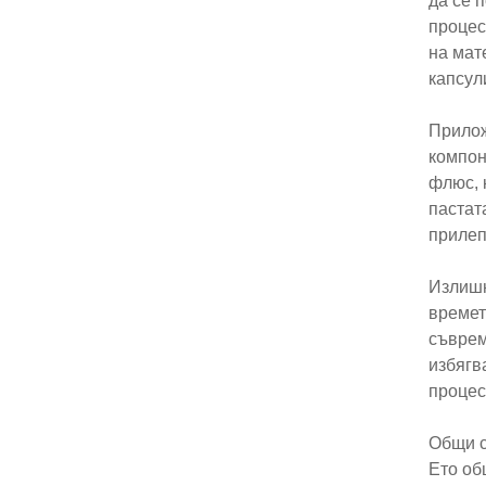
да се 
процес
на мат
капсул
Прилож
компон
флюс, 
пастат
прилеп
Излишн
времет
съврем
избягв
процес
Общи с
Ето об