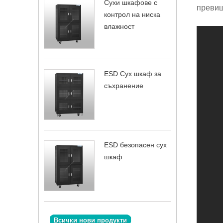
Сухи шкафове с
превиш
контрол на ниска
влажност
ESD Сух шкаф за
съхранение
ESD безопасен сух
шкаф
Всички нови продукти