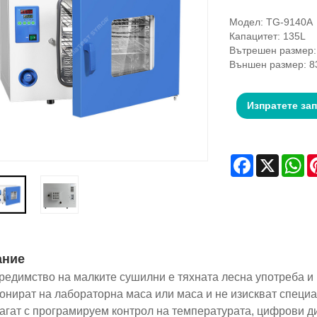
Модел: TG-9140A
Капацитет: 135L
Вътрешен размер:
Външен размер: 8
Изпратете за
Facebook
X
Wh
ание
редимство на малките сушилни е тяхната лесна употреба и 
онират на лабораторна маса или маса и не изискват специ
агат с програмируем контрол на температурата, цифрови ди