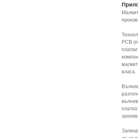
Прил
Малкит
произв
Технол
PCB (п
платки
компон
малкит
влага.
Вълнов
разтоп
вълнов
платка
запояв
Запеча