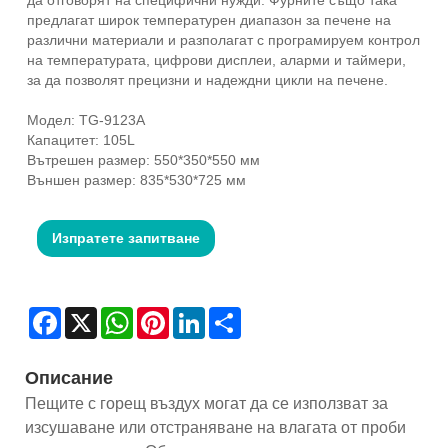
предлагат широк температурен диапазон за печене на
различни материали и разполагат с програмируем контрол
на температурата, цифрови дисплеи, аларми и таймери,
за да позволят прецизни и надеждни цикли на печене.
Модел: TG-9123A
Капацитет: 105L
Вътрешен размер: 550*350*550 мм
Външен размер: 835*530*725 мм
Изпратете запитване
Facebook
X
WhatsApp
Pinterest
LinkedIn
Share
Описание
Пещите с горещ въздух могат да се използват за
изсушаване или отстраняване на влагата от проби