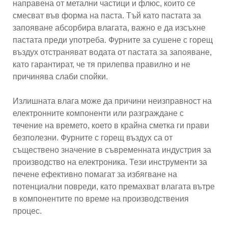
направена от метални частици и флюс, които се
смесват във форма на паста. Тъй като пастата за
запояване абсорбира влагата, важно е да изсъхне
пастата преди употреба. Фурните за сушене с горещ
въздух отстраняват водата от пастата за запояване,
като гарантират, че тя прилепва правилно и не
причинява слаби спойки.
Излишната влага може да причини неизправност на
електронните компоненти или разграждане с
течение на времето, което в крайна сметка ги прави
безполезни. Фурните с горещ въздух са от
съществено значение в съвременната индустрия за
производство на електроника. Тези инструменти за
печене ефективно помагат за избягване на
потенциални повреди, като премахват влагата вътре
в компонентите по време на производствения
процес.