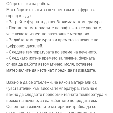
Общи стъпки на работа:
Ето общите стъпки за печенето им във фурна с
горещ въздух:
• Загрейте фурната до необходимата температура.
• Поставете материалите на рафт, като се уверите,
че спазвате известно разстояние между тях
• Задайте температурата и времето за печене на
цифровия дисплей.
• Следете температурата по време на печенето.
• След като изтече времето за печене, фурната
спира да работи автоматично, моля, оставете
материалите да изстинат, преди да ги извадите.
Важно е да се отбележи, че някои материали са
чувствителни към висока температура, така че е
важно да следвате препоръчителната температура и
време на печене, за да избегнете повредата им.
Освен това изпечените материали трябва да се
съхраняват в суха среда, за да се предотврати