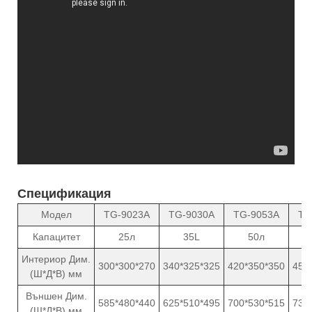
Спецификация
Модел
TG-9023A
TG-9030A
TG-9053A
TG
Капацитет
25л
35L
50л
Интериор Дим.
300*300*270
340*325*325
420*350*350
450
(Ш*Д*В) мм
Външен Дим.
585*480*440
625*510*495
700*530*515
735
(Ш*Д*В) мм