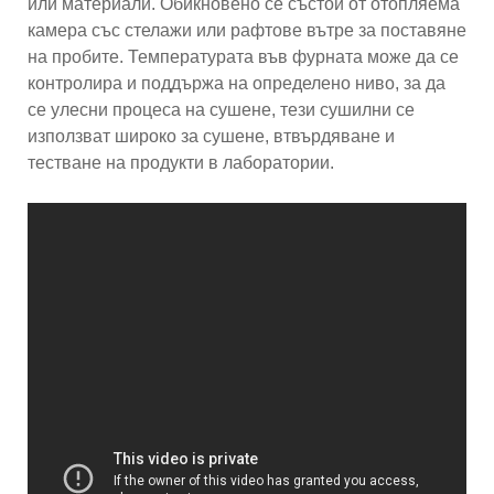
или материали. Обикновено се състои от отопляема
камера със стелажи или рафтове вътре за поставяне
на пробите. Температурата във фурната може да се
контролира и поддържа на определено ниво, за да
се улесни процеса на сушене, тези сушилни се
използват широко за сушене, втвърдяване и
тестване на продукти в лаборатории.