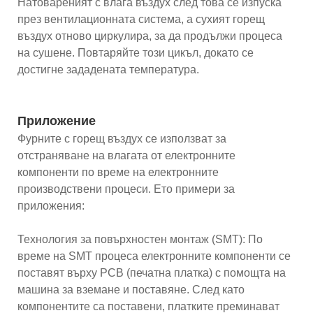
Натовареният с влага въздух след това се изпуска
през вентилационната система, а сухият горещ
въздух отново циркулира, за да продължи процеса
на сушене. Повтаряйте този цикъл, докато се
достигне зададената температура.
Приложение
Фурните с горещ въздух се използват за
отстраняване на влагата от електронните
компоненти по време на електронните
производствени процеси. Ето примери за
приложения:
Технология за повърхностен монтаж (SMT): По
време на SMT процеса електронните компоненти се
поставят върху PCB (печатна платка) с помощта на
машина за вземане и поставяне. След като
компонентите са поставени, платките преминават