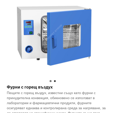
Фурни с горещ въздух
Пещите с горещ въздух, известни също като фурни с
принудителна конвекция, обикновено се използват в
лаборатории и фармацевтични продукти, фурните
осигуряват еднаква и контролирана среда за нагряване, за
да отговорят на специфични нужди. Фурните също така