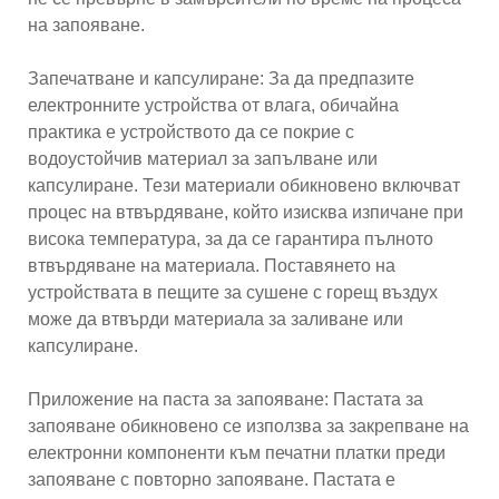
на запояване.
Запечатване и капсулиране: За да предпазите
електронните устройства от влага, обичайна
практика е устройството да се покрие с
водоустойчив материал за запълване или
капсулиране. Тези материали обикновено включват
процес на втвърдяване, който изисква изпичане при
висока температура, за да се гарантира пълното
втвърдяване на материала. Поставянето на
устройствата в пещите за сушене с горещ въздух
може да втвърди материала за заливане или
капсулиране.
Приложение на паста за запояване: Пастата за
запояване обикновено се използва за закрепване на
електронни компоненти към печатни платки преди
запояване с повторно запояване. Пастата е