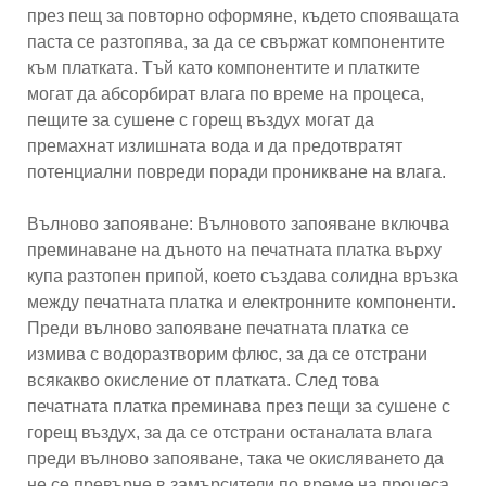
през пещ за повторно оформяне, където спояващата
паста се разтопява, за да се свържат компонентите
към платката. Тъй като компонентите и платките
могат да абсорбират влага по време на процеса,
пещите за сушене с горещ въздух могат да
премахнат излишната вода и да предотвратят
потенциални повреди поради проникване на влага.
Вълново запояване: Вълновото запояване включва
преминаване на дъното на печатната платка върху
купа разтопен припой, което създава солидна връзка
между печатната платка и електронните компоненти.
Преди вълново запояване печатната платка се
измива с водоразтворим флюс, за да се отстрани
всякакво окисление от платката. След това
печатната платка преминава през пещи за сушене с
горещ въздух, за да се отстрани останалата влага
преди вълново запояване, така че окисляването да
не се превърне в замърсители по време на процеса