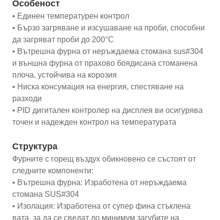
Особеност
• Единен температурен контрол
• Бързо загряване и изсушаване на проби, способни
да загряват проби до 200°C
• Вътрешна фурна от неръждаема стомана sus#304
и външна фурна от прахово боядисана стоманена
плоча, устойчива на корозия
• Ниска консумация на енергия, спестяване на
разходи
• PID дигитален контролер на дисплея ви осигурява
точен и надежден контрол на температурата
Структура
Фурните с горещ въздух обикновено се състоят от
следните компоненти:
• Вътрешна фурна: Изработена от неръждаема
стомана SUS#304
• Изолация: Изработена от супер фина стъклена
вата, за да се сведат до минимум загубите на