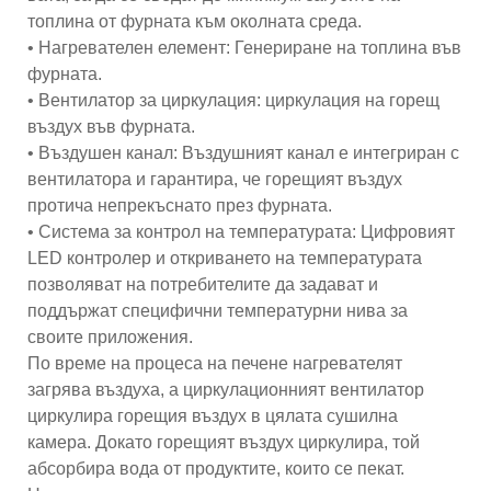
топлина от фурната към околната среда.
• Нагревателен елемент: Генериране на топлина във
фурната.
• Вентилатор за циркулация: циркулация на горещ
въздух във фурната.
• Въздушен канал: Въздушният канал е интегриран с
вентилатора и гарантира, че горещият въздух
протича непрекъснато през фурната.
• Система за контрол на температурата: Цифровият
LED контролер и откриването на температурата
позволяват на потребителите да задават и
поддържат специфични температурни нива за
своите приложения.
По време на процеса на печене нагревателят
загрява въздуха, а циркулационният вентилатор
циркулира горещия въздух в цялата сушилна
камера. Докато горещият въздух циркулира, той
абсорбира вода от продуктите, които се пекат.