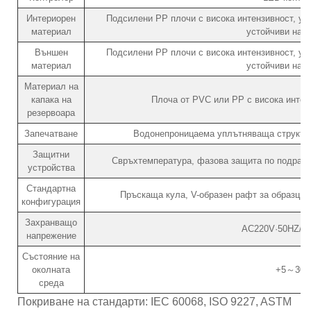
Интериорен
Подсилени PP плочи с висока интензивност, уст
материал
устойчиви на с
Външен
Подсилени PP плочи с висока интензивност, уст
материал
устойчиви на с
Материал на
капака на
Плоча от PVC или PP с висока интенз
резервоара
Запечатване
Водонепроницаема уплътняваща структур
Защитни
Свръхтемпература, фазова защита по подразб
устройства
Стандартна
Пръскаща кула, V-образен рафт за образци,
конфигурация
Захранващо
AC220V·50HZ/3
напрежение
Състояние на
околната
+5～30
среда
Покриване на стандарти: IEC 60068, ISO 9227, ASTM