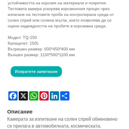
устойчивостта на корозия на материали и покрития.
Тестовата камера ускорява корозионния процес чрез
излагане на тестовите проби на контролирана среда от
солен спрей или солена мъгла, което позволява да се
оцени надеждността на пробите в корозивна среда.
Модел: TQ-150
Капацитет: 150L
Вътрешен размер: 600*450*400 мм
Външен размер: 1150*560*1100 мм
Изпратете запитване
Facebook
X
WhatsApp
Pinterest
LinkedIn
Share
Описание
Камерата за изпитване на солен спрей обикновено
се прилага в автомобилната, космическата,