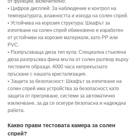
от функции, включително:
• Цифров дисплей: За наблюдение и контрол на
температурата, влажността и изхода на солен спрей.
• Устойчива на корозия структура: Шкафът за
изпитване на солен спрей обикновено е изработен
от устойчиви на корозия материали, като PP или
PVC.
• Разпръскваща дюза тип кула: Специална стъклена
дюза разпръсква фина мъгла от солен разтвор върху
тестовите образци, 4000 часа непрекъснато
пръскане с нашата кристализация.
• Защита за безопасност: Шкафът за изпитване на
солен спрей има устройства за безопасност, като
защита от прегряване, системи за автоматично
изключване, за да се осигури безопасна и надеждна
работа.
Какво прави тестовата камера за солен
спрей?