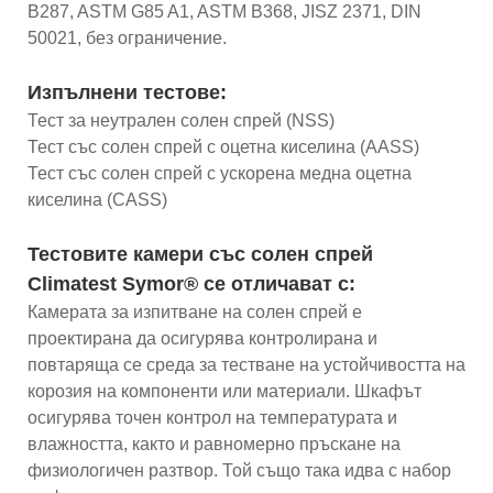
B287, ASTM G85 A1, ASTM B368, JISZ 2371, DIN
50021, без ограничение.
Изпълнени тестове:
Тест за неутрален солен спрей (NSS)
Тест със солен спрей с оцетна киселина (AASS)
Тест със солен спрей с ускорена медна оцетна
киселина (CASS)
Тестовите камери със солен спрей
Climatest Symor® се отличават с:
Камерата за изпитване на солен спрей е
проектирана да осигурява контролирана и
повтаряща се среда за тестване на устойчивостта на
корозия на компоненти или материали. Шкафът
осигурява точен контрол на температурата и
влажността, както и равномерно пръскане на
физиологичен разтвор. Той също така идва с набор