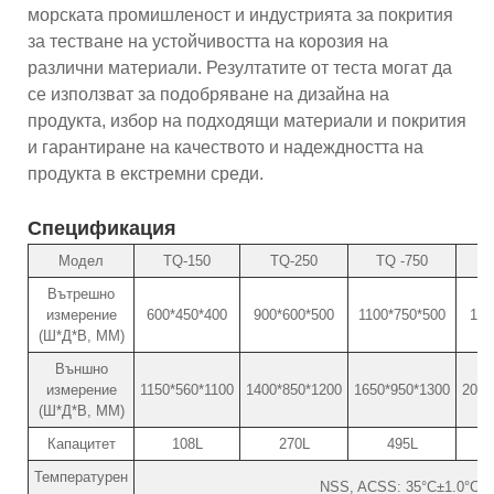
морската промишленост и индустрията за покрития
за тестване на устойчивостта на корозия на
различни материали. Резултатите от теста могат да
се използват за подобряване на дизайна на
продукта, избор на подходящи материали и покрития
и гарантиране на качеството и надеждността на
продукта в екстремни среди.
Спецификация
Модел
TQ-150
TQ-250
TQ -750
Вътрешно
измерение
600*450*400
900*600*500
1100*750*500
130
(Ш*Д*В, ММ)
Външно
измерение
1150*560*1100
1400*850*1200
1650*950*1300
2000
(Ш*Д*В, ММ)
Капацитет
108L
270L
495L
Температурен
NSS, ACSS: 35°C±1.0°C /