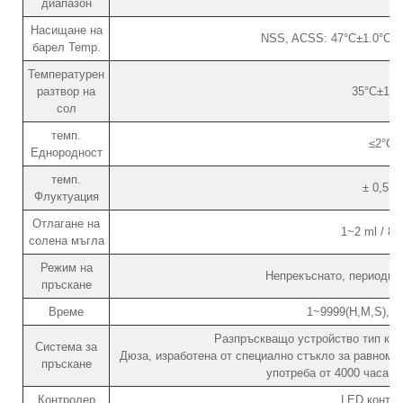
диапазон
Насищане на
NSS, ACSS: 47°C±1.0°C /
барел Temp.
Температурен
разтвор на
35°C±1.0
сол
темп.
≤2°C
Еднородност
темп.
± 0,5°C
Флуктуация
Отлагане на
1~2 ml / 8
солена мъгла
Режим на
Непрекъснато, периодичн
пръскане
Време
1~9999(H,M,S), р
Разпръскващо устройство тип кул
Система за
Дюза, изработена от специално стъкло за равноме
пръскане
употреба от 4000 часа б
Контролер
LED контр