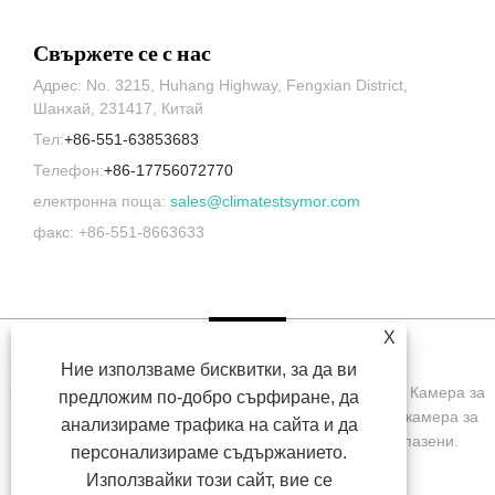
Свържете се с нас
Адрес: No. 3215, Huhang Highway, Fengxian District,
Шанхай, 231417, Китай
Тел:
+86-551-63853683
Телефон:
+86-17756072770
електронна поща:
sales@climatestsymor.com
факс: +86-551-8663633
X
Ние използваме бисквитки, за да ви
Copyright © 2022 Symor Instrument Equipment Co., Ltd. Камера за
предложим по-добро сърфиране, да
изпитване на околната среда, електронен сух шкаф, камера за
анализираме трафика на сайта и да
изпитване на ускорено изветряне Всички права запазени.
персонализираме съдържанието.
Използвайки този сайт, вие се