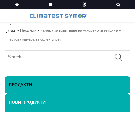
У
>
Продукти
>
Камера за изпитване на ускорено изветряне
>
дома
Тестова камера за солен спрей
ПРОДУКТИ
НОВИ ПРОДУКТИ