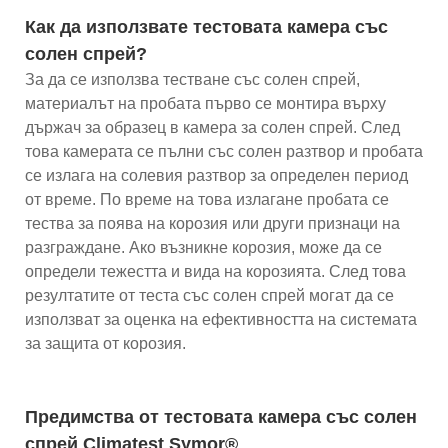
Как да използвате тестовата камера със
солен спрей?
За да се използва тестване със солен спрей,
материалът на пробата първо се монтира върху
държач за образец в камера за солен спрей. След
това камерата се пълни със солен разтвор и пробата
се излага на солевия разтвор за определен период
от време. По време на това излагане пробата се
тества за поява на корозия или други признаци на
разграждане. Ако възникне корозия, може да се
определи тежестта и вида на корозията. След това
резултатите от теста със солен спрей могат да се
използват за оценка на ефективността на системата
за защита от корозия.
Предимства от тестовата камера със солен
спрей Climatest Symor®