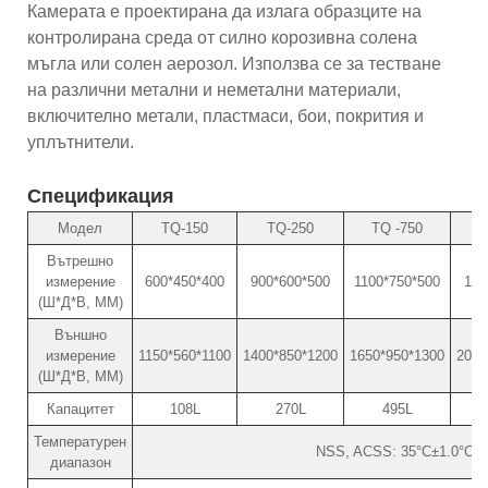
Камерата е проектирана да излага образците на
контролирана среда от силно корозивна солена
мъгла или солен аерозол. Използва се за тестване
на различни метални и неметални материали,
включително метали, пластмаси, бои, покрития и
уплътнители.
Спецификация
Модел
TQ-150
TQ-250
TQ -750
Вътрешно
измерение
600*450*400
900*600*500
1100*750*500
130
(Ш*Д*В, ММ)
Външно
измерение
1150*560*1100
1400*850*1200
1650*950*1300
2000
(Ш*Д*В, ММ)
Капацитет
108L
270L
495L
Температурен
NSS, ACSS: 35°C±1.0°C /
диапазон