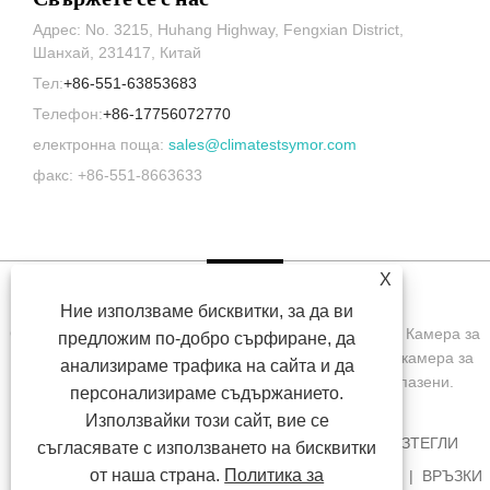
Адрес: No. 3215, Huhang Highway, Fengxian District,
Шанхай, 231417, Китай
Тел:
+86-551-63853683
Телефон:
+86-17756072770
електронна поща:
sales@climatestsymor.com
факс: +86-551-8663633
X
Ние използваме бисквитки, за да ви
Copyright © 2022 Symor Instrument Equipment Co., Ltd. Камера за
предложим по-добро сърфиране, да
изпитване на околната среда, електронен сух шкаф, камера за
анализираме трафика на сайта и да
изпитване на ускорено изветряне Всички права запазени.
персонализираме съдържанието.
Използвайки този сайт, вие се
У ДОМА
ЗА НАС
ПРОДУКТИ
НОВИНИ
ИЗТЕГЛИ
съгласявате с използването на бисквитки
от наша страна.
Политика за
ИЗПРАТЕТЕ ЗАПИТВАНЕ
СВЪРЖЕТЕ СЕ С НАС
ВРЪЗКИ