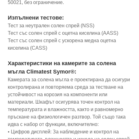
50021, без ограничение.
Изпълнени тестове:
Тест за неутрален солен спрей (NSS)
Тест със солен спрей с оцетна киселина (AASS)
Тест със солен спрей с ускорена медна оцетна
киселина (CASS)
Характеристики на камерите за солена
мъгла Climatest Symor®:
Камерата за солена мъгла е проектирана да осигури
контролирана и повторяема среда за тестване на
устойчивост на корозия на компоненти или
материали. Шкафът осигурява точен контрол на
температурата и влажността, както и равномерно
пръскане на физиологичен разтвор. Той също така
идва с набор от функции, включително:
• Цифров дисплей: За наблюдение и контрол на