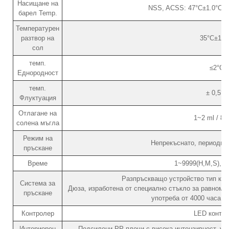
Насищане на
NSS, ACSS: 47°C±1.0°C /
барел Temp.
Температурен
разтвор на
35°C±1.0
сол
темп.
≤2°C
Еднородност
темп.
± 0,5°C
Флуктуация
Отлагане на
1~2 ml / 8
солена мъгла
Режим на
Непрекъснато, периодичн
пръскане
Време
1~9999(H,M,S), р
Разпръскващо устройство тип кул
Система за
Дюза, изработена от специално стъкло за равноме
пръскане
употреба от 4000 часа б
Контролер
LED контр
Интериорен
Подсилени PP плочи с висока интензивност, уст