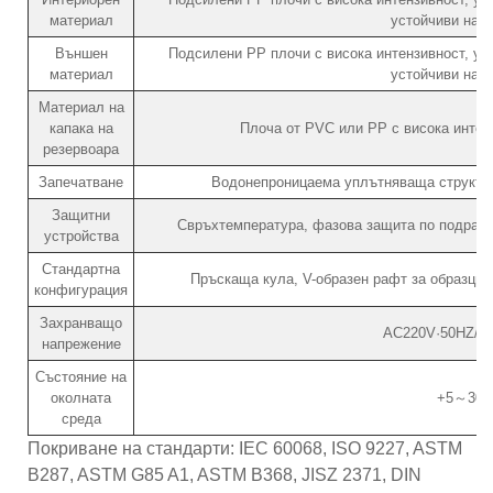
материал
устойчиви на с
Външен
Подсилени PP плочи с висока интензивност, уст
материал
устойчиви на с
Материал на
капака на
Плоча от PVC или PP с висока интенз
резервоара
Запечатване
Водонепроницаема уплътняваща структур
Защитни
Свръхтемпература, фазова защита по подразб
устройства
Стандартна
Пръскаща кула, V-образен рафт за образци,
конфигурация
Захранващо
AC220V·50HZ/3
напрежение
Състояние на
околната
+5～30
среда
Покриване на стандарти: IEC 60068, ISO 9227, ASTM
B287, ASTM G85 A1, ASTM B368, JISZ 2371, DIN