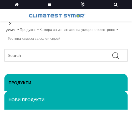
У
>
Продукти
>
Камера за изпитване на ускорено изветряне
>
дома
Тестова камера за солен спрей
ПРОДУКТИ
НОВИ ПРОДУКТИ