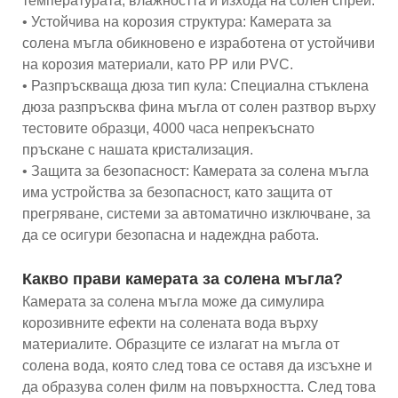
температурата, влажността и изхода на солен спрей.
• Устойчива на корозия структура: Камерата за
солена мъгла обикновено е изработена от устойчиви
на корозия материали, като PP или PVC.
• Разпръскваща дюза тип кула: Специална стъклена
дюза разпръсква фина мъгла от солен разтвор върху
тестовите образци, 4000 часа непрекъснато
пръскане с нашата кристализация.
• Защита за безопасност: Камерата за солена мъгла
има устройства за безопасност, като защита от
прегряване, системи за автоматично изключване, за
да се осигури безопасна и надеждна работа.
Какво прави камерата за солена мъгла?
Камерата за солена мъгла може да симулира
корозивните ефекти на солената вода върху
материалите. Образците се излагат на мъгла от
солена вода, която след това се оставя да изсъхне и
да образува солен филм на повърхността. След това