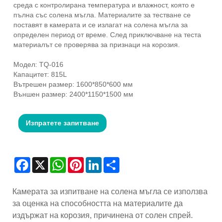
среда с контролирана температура и влажност, която е
пълна със солена мъгла. Материалите за тестване се
поставят в камерата и се излагат на солена мъгла за
определен период от време. След приключване на теста
материалът се проверява за признаци на корозия.
Модел: TQ-016
Капацитет: 815L
Вътрешен размер: 1600*850*600 мм
Външен размер: 2400*1150*1500 мм
Изпратете запитване
Facebook
X
WhatsApp
Pinterest
LinkedIn
Share
Камерата за изпитване на солена мъгла се използва
за оценка на способността на материалите да
издържат на корозия, причинена от солен спрей.