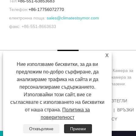
Тел:
+86-551-63853683
Телефон:
+86-17756072770
електронна поща:
sales@climatestsymor.com
факс: +86-551-8663633
X
Ние използваме бисквитки, за да ви
Copyright © 2022 Symor Instrument Equipment Co., Ltd. Камера за
предложим по-добро сърфиране, да
изпитване на околната среда, електронен сух шкаф, камера за
анализираме трафика на сайта и да
изпитване на ускорено изветряне Всички права запазени.
персонализираме съдържанието.
Използвайки този сайт, вие се
У ДОМА
ЗА НАС
ПРОДУКТИ
НОВИНИ
ИЗТЕГЛИ
съгласявате с използването на бисквитки
от наша страна.
Политика за
ИЗПРАТЕТЕ ЗАПИТВАНЕ
СВЪРЖЕТЕ СЕ С НАС
ВРЪЗКИ
поверителност
SITEMAP
RSS
XML
PRIVACY POLICY
Отхвърляне
Приеми