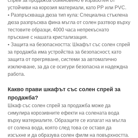
спрей за продажба обикновено е изработен от
устойчиви на корозия материали, като PP или PVC.
• Разпръскваща дюза тип кула: Специална стъклена
дюза разпръсква фина мъгла от солен разтвор върху
тестовите образци, 4000 часа непрекъснато
пръскане с нашата кристализация.
• Защита на безопасността: Шкафът със солен спрей
за продажба има устройства за безопасност, като
защита от прегряване, системи за автоматично
изключване, за да се осигури безопасна и надеждна
работа.
Какво прави шкафът със солен спрей за
продажба?
Шкаф със солен спрей за продажба може да
симулира корозивните ефекти на солената вода
върху материалите. Образците се излагат на мъгла
от солена вода, която след това се оставя да
изсъхне и да образува солен филм на повърхността.