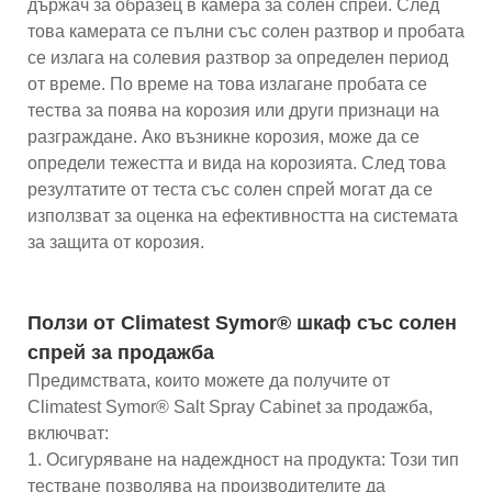
държач за образец в камера за солен спрей. След
това камерата се пълни със солен разтвор и пробата
се излага на солевия разтвор за определен период
от време. По време на това излагане пробата се
тества за поява на корозия или други признаци на
разграждане. Ако възникне корозия, може да се
определи тежестта и вида на корозията. След това
резултатите от теста със солен спрей могат да се
използват за оценка на ефективността на системата
за защита от корозия.
Ползи от Climatest Symor® шкаф със солен
спрей за продажба
Предимствата, които можете да получите от
Climatest Symor® Salt Spray Cabinet за продажба,
включват:
1. Осигуряване на надеждност на продукта: Този тип
тестване позволява на производителите да