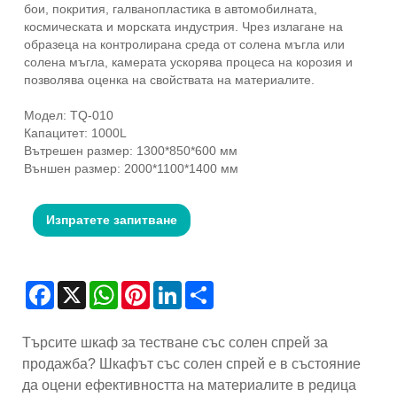
бои, покрития, галванопластика в автомобилната,
космическата и морската индустрия. Чрез излагане на
образеца на контролирана среда от солена мъгла или
солена мъгла, камерата ускорява процеса на корозия и
позволява оценка на свойствата на материалите.
Модел: TQ-010
Капацитет: 1000L
Вътрешен размер: 1300*850*600 мм
Външен размер: 2000*1100*1400 мм
Изпратете запитване
Facebook
X
WhatsApp
Pinterest
LinkedIn
Share
Търсите шкаф за тестване със солен спрей за
продажба? Шкафът със солен спрей е в състояние
да оцени ефективността на материалите в редица