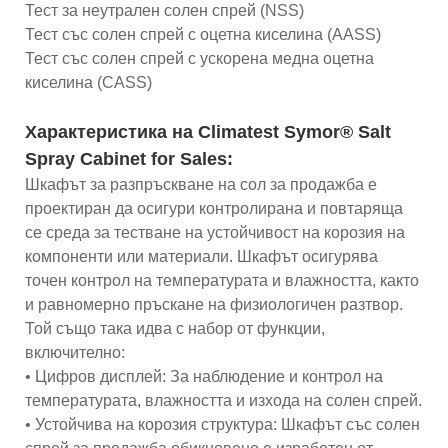
Тест за неутрален солен спрей (NSS)
Тест със солен спрей с оцетна киселина (AASS)
Тест със солен спрей с ускорена медна оцетна
киселина (CASS)
Характеристика на Climatest Symor® Salt
Spray Cabinet for Sales:
Шкафът за разпръскване на сол за продажба е
проектиран да осигури контролирана и повтаряща
се среда за тестване на устойчивост на корозия на
компоненти или материали. Шкафът осигурява
точен контрол на температурата и влажността, както
и равномерно пръскане на физиологичен разтвор.
Той също така идва с набор от функции,
включително:
• Цифров дисплей: За наблюдение и контрол на
температурата, влажността и изхода на солен спрей.
• Устойчива на корозия структура: Шкафът със солен