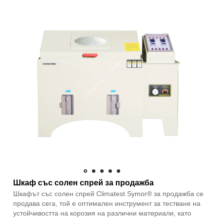
Шкаф със солен спрей за продажба
Шкафът със солен спрей Climatest Symor® за продажба се
продава сега, той е оптимален инструмент за тестване на
устойчивостта на корозия на различни материали, като