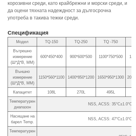
корозивни среди, като крайбрежни и морски среди, и
да оцени тяхната надеждност за дългосрочна
употреба в такива тежки среди.
Спецификация
Модел
TQ-150
TQ-250
TQ -750
Вътрешно
измерение
600*450*400
900*600*500
1100*750*500
130
(Ш*Д*В, ММ)
Външно
измерение
1150*560*1100
1400*850*1200
1650*950*1300
2000
(Ш*Д*В, ММ)
Капацитет
108L
270L
495L
Температурен
NSS, ACSS: 35°C±1.0°C /
диапазон
Насищане на
NSS, ACSS: 47°C±1.0°C /
барел Temp.
Температурен