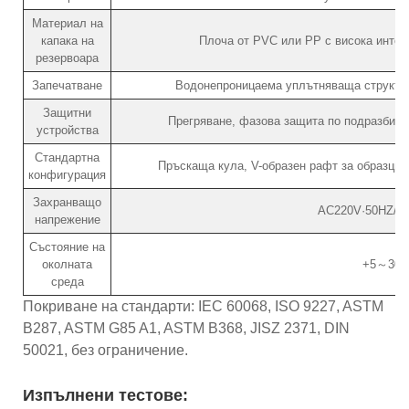
Материал на
капака на
Плоча от PVC или PP с висока интенз
резервоара
Запечатване
Водонепроницаема уплътняваща структур
Защитни
Прегряване, фазова защита по подразбира
устройства
Стандартна
Пръскаща кула, V-образен рафт за образци,
конфигурация
Захранващо
AC220V·50HZ/3
напрежение
Състояние на
околната
+5～30
среда
Покриване на стандарти: IEC 60068, ISO 9227, ASTM
B287, ASTM G85 A1, ASTM B368, JISZ 2371, DIN
50021, без ограничение.
Изпълнени тестове: