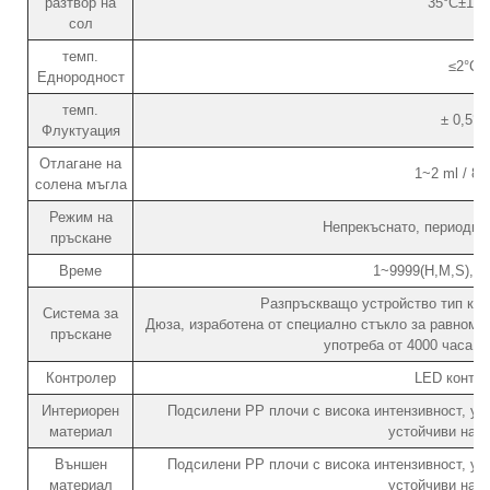
разтвор на
35°C±1.0
сол
темп.
≤2°C
Еднородност
темп.
± 0,5°C
Флуктуация
Отлагане на
1~2 ml / 8
солена мъгла
Режим на
Непрекъснато, периодичн
пръскане
Време
1~9999(H,M,S), р
Разпръскващо устройство тип кул
Система за
Дюза, изработена от специално стъкло за равноме
пръскане
употреба от 4000 часа б
Контролер
LED контр
Интериорен
Подсилени PP плочи с висока интензивност, уст
материал
устойчиви на с
Външен
Подсилени PP плочи с висока интензивност, уст
материал
устойчиви на с