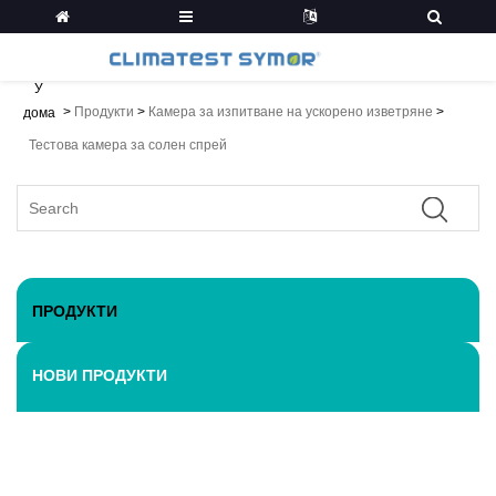
У
>
Продукти
>
Камера за изпитване на ускорено изветряне
>
дома
Тестова камера за солен спрей
ПРОДУКТИ
НОВИ ПРОДУКТИ