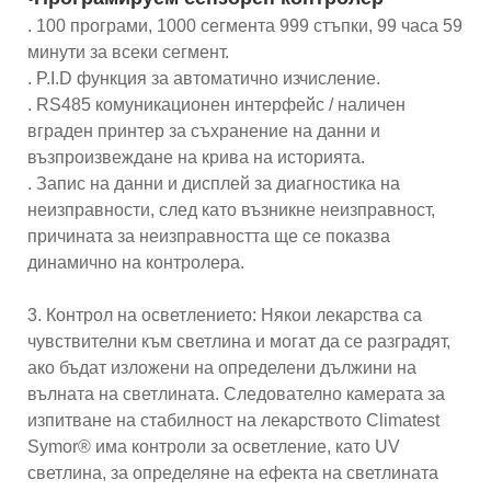
. 100 програми, 1000 сегмента 999 стъпки, 99 часа 59
минути за всеки сегмент.
. P.I.D функция за автоматично изчисление.
. RS485 комуникационен интерфейс / наличен
вграден принтер за съхранение на данни и
възпроизвеждане на крива на историята.
. Запис на данни и дисплей за диагностика на
неизправности, след като възникне неизправност,
причината за неизправността ще се показва
динамично на контролера.
3. Контрол на осветлението: Някои лекарства са
чувствителни към светлина и могат да се разградят,
ако бъдат изложени на определени дължини на
вълната на светлината. Следователно камерата за
изпитване на стабилност на лекарството Climatest
Symor® има контроли за осветление, като UV
светлина, за определяне на ефекта на светлината