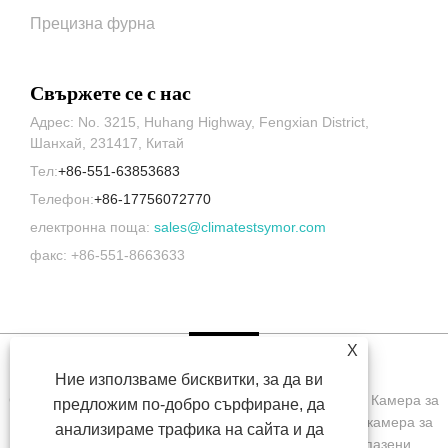
Прецизна фурна
Свържете се с нас
Адрес: No. 3215, Huhang Highway, Fengxian District,
Шанхай, 231417, Китай
Тел:
+86-551-63853683
Телефон:
+86-17756072770
електронна поща:
sales@climatestsymor.com
факс: +86-551-8663633
X
Ние използваме бисквитки, за да ви
Copyright © 2022 Symor Instrument Equipment Co., Ltd. Камера за
предложим по-добро сърфиране, да
изпитване на околната среда, електронен сух шкаф, камера за
анализираме трафика на сайта и да
изпитване на ускорено изветряне Всички права запазени.