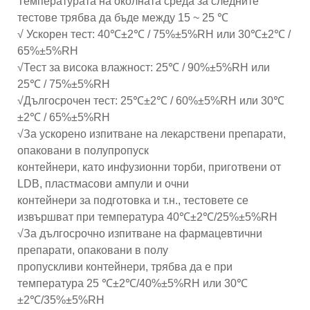
Температурата на околната среда за следните
тестове трябва да бъде между 15 ~ 25 ℃
√ Ускорен тест: 40℃±2℃ / 75%±5%RH или 30℃±2℃ /
65%±5%RH
√Тест за висока влажност: 25℃ / 90%±5%RH или
25℃ / 75%±5%RH
√Дългосрочен тест: 25℃±2℃ / 60%±5%RH или 30℃
±2℃ / 65%±5%RH
√За ускорено изпитване на лекарствени препарати,
опаковани в полупропуск
контейнери, като инфузионни торби, приготвени от
LDB, пластмасови ампули и очни
контейнери за подготовка и т.н., тестовете се
извършват при температура 40℃±2℃/25%±5%RH
√За дългосрочно изпитване на фармацевтични
препарати, опаковани в полу
пропускливи контейнери, трябва да е при
температура 25 ℃±2℃/40%±5%RH или 30℃
±2℃/35%±5%RH