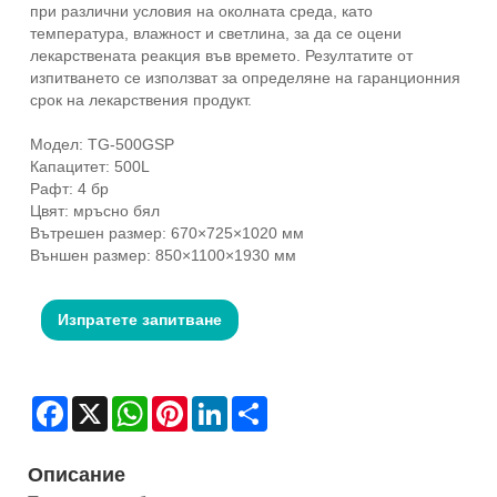
при различни условия на околната среда, като
температура, влажност и светлина, за да се оцени
лекарствената реакция във времето. Резултатите от
изпитването се използват за определяне на гаранционния
срок на лекарствения продукт.
Модел: TG-500GSP
Капацитет: 500L
Рафт: 4 бр
Цвят: мръсно бял
Вътрешен размер: 670×725×1020 мм
Външен размер: 850×1100×1930 мм
Изпратете запитване
Facebook
X
WhatsApp
Pinterest
LinkedIn
Share
Описание