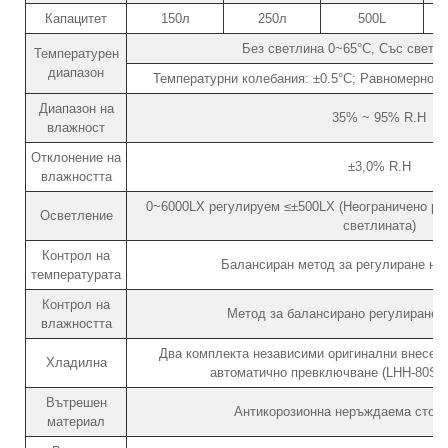
Капацитет
150л
250л
500L
Без светлина 0~65°C, Със светл
Температурен
диапазон
Температурни колебания: ±0.5°C; Равномерност 
Диапазон на
35% ~ 95% R.H
влажност
Отклонение на
±3,0% R.H
влажността
0~6000LX регулируем ≤±500LX (Неограничено рег
Осветление
светлината)
Контрол на
Балансиран метод за регулиране на
температурата
Контрол на
Метод за балансирано регулиране 
влажността
Два комплекта независими оригинални внесен
Хладилна
автоматично превключване (LHH-80SD:
Вътрешен
Антикорозионна неръждаема стом
материал