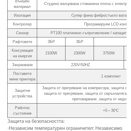
Външен
Студено валцована стоманена плоча с електрос
материал
Изолация
Супер фина фибростъкло вата / 
Контролер
Програмируем LCD контр
Сензор
PT100 платинено съпротивление / капацитив
Рафтовете
3БР
3БР
Консумация
2100W
2300W
3750W
на енергия
Захранване
220V/50HZ
Поставете
1 комплект
мини принтера
Защита от прегряване на компресора, защита от 
Защитни
защита от прегряване, защита от свръхналягане
устройства
претоварване, защита от недости
Работно
+5～30℃
състояние
Защита на безопасността:
·Независим температурен ограничител: Независимо