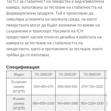
Тестът за стабилност на лекарства е вид климатична
камера, използвана за тестване на стабилността на
фармацевтични продукти. Той е проектиран да
симулира условията на околната среда, на които
лекарствата могат да бъдат изложени по време на
съхранение и транспорт. Насоките на ICH
предоставят насоки относно дизайна и работата на
камерата за тестване на стабилността на
лекарството, както и протоколите за тестване, които
трябва да се използват.
Спецификация
Модел
TG-150GSP
TG-250GSP
TG-500GSP
T
Вътрешен
размер
550×405×670
600×500×830
670×725×1020
80
(Ш*Д*В)
Външен
размер
690×805×1530
740×890×1680
850×1100×1930
13
(Ш*Д*В)