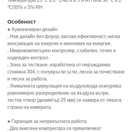
температура 25 ℃ ± 2 ℃/40% ± 5% RH или 30 ℃ ± 2
℃/35% ± 5% RH
Особеност
● Хуманизиран дизайн
. Нов дизайн без флуор, висока ефективност, ниска
консумация на енергия и икономия на енергия.
. Микрокомпютърен контролер, стабилен, точен и
надежден контрол.
. Зона за тестване, изработена от неръждаема
стомана 304, с полукръгли ъгли, лесна за почистване
и лесна за работа.
. Уникалната циркулация на въздуховода осигурява
равномерно разпределение на въздуха вътре,
тестов отвор (диаметър 25 мм) се намира от лявата
страна на камерата.
● Гаранция за непрекъсната работа
. Два внесени компресора се превключват