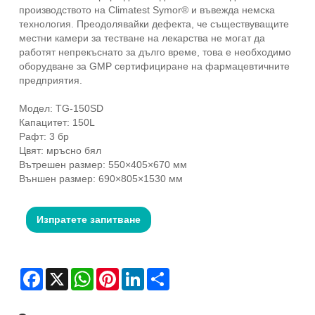
производството на Climatest Symor® и въвежда немска
технология. Преодолявайки дефекта, че съществуващите
местни камери за тестване на лекарства не могат да
работят непрекъснато за дълго време, това е необходимо
оборудване за GMP сертифициране на фармацевтичните
предприятия.
Модел: TG-150SD
Капацитет: 150L
Рафт: 3 бр
Цвят: мръсно бял
Вътрешен размер: 550×405×670 мм
Външен размер: 690×805×1530 мм
Изпратете запитване
Facebook
X
WhatsApp
Pinterest
LinkedIn
Share