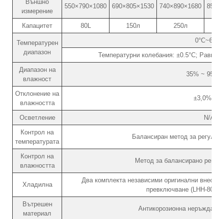
Външно
550×790×1080
690×805×1530
740×890×1680
850
измерение
Капацитет
80L
150л
250л
0°C~65
Температурен
диапазон
Температурни колебания: ±0.5°C; Равно
Диапазон на
35% ~ 95%
влажност
Отклонение на
±3,0% R
влажността
Осветление
N/A
Контрол на
Балансиран метод за регули
температурата
Контрол на
Метод за балансирано регу
влажността
Два комплекта независими оригинални внесе
Хладилна
превключване (LHH-80SD
Вътрешен
Антикорозионна неръждае
материал