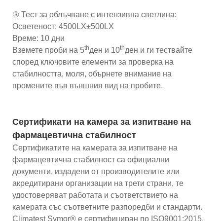
③ Тест за облъчване с интензивна светлина:
Осветеност: 4500LX±500LX
Време: 10 дни
th
th
Вземете проби на 5
ден и 10
ден и ги тествайте
според ключовите елементи за проверка на
стабилността, моля, обърнете внимание на
промените във външния вид на пробите.
Сертификати на камера за изпитване на
фармацевтична стабилност
Сертификатите на камерата за изпитване на
фармацевтична стабилност са официални
документи, издадени от производителите или
акредитирани организации на трети страни, те
удостоверяват работата и съответствието на
камерата със съответните разпоредби и стандарти.
Climatest Symor® е сертифициран по ISO9001:2015,