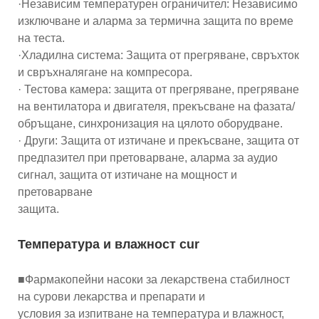
·Независим температурен ограничител: Независимо
изключване и аларма за термична защита по време
на теста.
·Хладилна система: Защита от прегряване, свръхток
и свръхналягане на компресора.
· Тестова камера: защита от прегряване, прегряване
на вентилатора и двигателя, прекъсване на фазата/
обръщане, синхронизация на цялото оборудване.
· Други: Защита от изтичане и прекъсване, защита от
предпазител при претоварване, аларма за аудио
сигнал, защита от изтичане на мощност и
претоварване
защита.
Температура и влажност cur
■Фармакопейни насоки за лекарствена стабилност
на сурови лекарства и препарати и
условия за изпитване на температура и влажност,