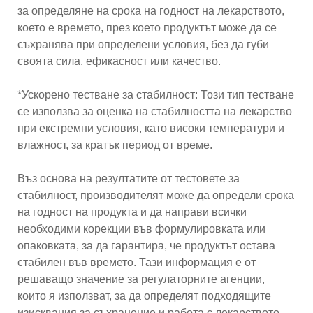
за определяне на срока на годност на лекарството,
което е времето, през което продуктът може да се
съхранява при определени условия, без да губи
своята сила, ефикасност или качество.
*Ускорено тестване за стабилност: Този тип тестване
се използва за оценка на стабилността на лекарство
при екстремни условия, като високи температури и
влажност, за кратък период от време.
Въз основа на резултатите от тестовете за
стабилност, производителят може да определи срока
на годност на продукта и да направи всички
необходими корекции във формулировката или
опаковката, за да гарантира, че продуктът остава
стабилен във времето. Тази информация е от
решаващо значение за регулаторните агенции,
които я използват, за да определят подходящите
изисквания за съхранение и работа с лекарството.