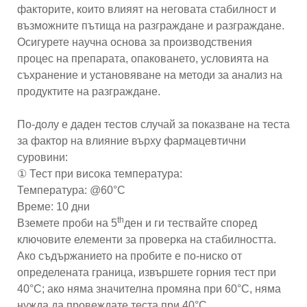
факторите, които влияят на неговата стабилност и
възможните пътища на разграждане и разграждане.
Осигурете научна основа за производствения
процес на препарата, опаковането, условията на
съхранение и установяване на методи за анализ на
продуктите на разграждане.
По-долу е даден тестов случай за показване на теста
за фактор на влияние върху фармацевтични
суровини:
① Тест при висока температура:
Температура: @60°C
Време: 10 дни
th
Вземете проби на 5
ден и ги тествайте според
ключовите елементи за проверка на стабилността.
Ако съдържанието на пробите е по-ниско от
определената граница, извършете горния тест при
40°C; ако няма значителна промяна при 60°C, няма
нужда да провеждате теста при 40°C.