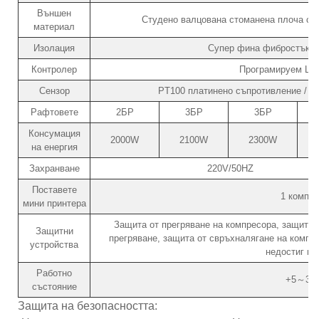
Външен
Студено валцована стоманена плоча с е
материал
Изолация
Супер фина фибростъкло 
Контролер
Програмируем LC
Сензор
PT100 платинено съпротивление / ка
Рафтовете
2БР
3БР
3БР
Консумация
2000W
2100W
2300W
на енергия
Захранване
220V/50HZ
Поставете
1 компле
мини принтера
Защита от прегряване на компресора, защита о
Защитни
прегряване, защита от свръхналягане на компре
устройства
недостиг на
Работно
+5～30
състояние
Защита на безопасността: