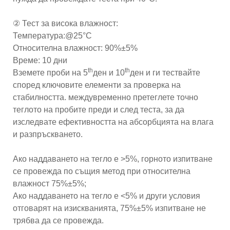
② Тест за висока влажност:
Температура:@25°C
Относителна влажност: 90%±5%
Време: 10 дни
th
th
Вземете проби на 5
ден и 10
ден и ги тествайте
според ключовите елементи за проверка на
стабилността. междувременно претеглете точно
теглото на пробите преди и след теста, за да
изследвате ефективността на абсорбцията на влага
и разпръскването.
Ако наддаването на тегло е >5%, горното изпитване
се провежда по същия метод при относителна
влажност 75%±5%;
Ако наддаването на тегло е <5% и други условия
отговарят на изискванията, 75%±5% изпитване не
трябва да се провежда.