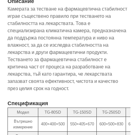
Описание
Камерата за тестване на фармацевтична стабилност
играе съществено правило при тестването на
стабилността на лекарствата. Това е
специализирана климатична камера, предназначена
да поддържа постоянна температура и ниво на
влажност, за да се изследва стабилността на
лекарства и други фармацевтични продукти.
Тестването за фармацевтична стабилност е
критична част от процеса на разработване на
лекарства, тъй като гарантира, че лекарствата
запазват своята ефективност, чистота и качество
през целия срок на годност.
Спецификация
Модел
TG-80SD
TG-150SD
TG-250SD
T
Вътрешно
400×400×500
550×405×670
600×500×830
670
измерение