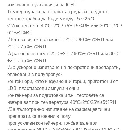
изисквани в указанията на ICH:
Температурата на околната среда за следните
тестове трябва да бъде между 15 ~ 25 ℃
√ Ускорен тест: 40℃±2℃ / 75%±5%RH или 30℃±2℃ /
65%±5%RH
√Тест за висока влажност: 25℃ / 90%±5%RH или
25℃ / 75%±5%RH
√Дългосрочен тест: 25℃±2℃ / 60%±5%RH или 30℃
±2℃ / 65%±5%RH
√За ускорено изпитване на лекарствени препарати,
опаковани в полупропуск
контейнери, като инфузионни торби, приготвени от
LDB, пластмасови ампули и очни
контейнери за подготовка и т.н., тестовете се
извършват при температура 40℃±2℃/25%±5%RH
√За дълготрайно изпитване на фармацевтични
препарати, опаковани в полу
пропускливи контейнери, трябва да е при