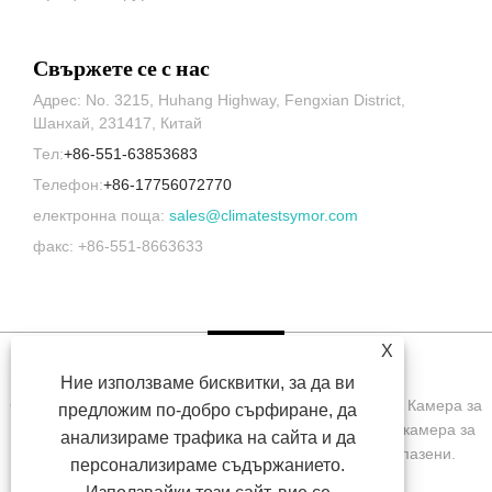
Свържете се с нас
Адрес: No. 3215, Huhang Highway, Fengxian District,
Шанхай, 231417, Китай
Тел:
+86-551-63853683
Телефон:
+86-17756072770
електронна поща:
sales@climatestsymor.com
факс: +86-551-8663633
X
Ние използваме бисквитки, за да ви
Copyright © 2022 Symor Instrument Equipment Co., Ltd. Камера за
предложим по-добро сърфиране, да
изпитване на околната среда, електронен сух шкаф, камера за
анализираме трафика на сайта и да
изпитване на ускорено изветряне Всички права запазени.
персонализираме съдържанието.