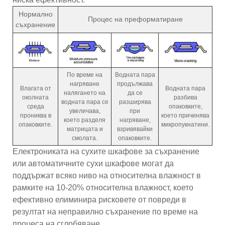
Нормално
Процес на преформатиране
съхранение
По време на
Водната пара
нагряване
продължава
Влагата от
Водната пара
налягането на
да се
околната
разбива
водната пара се
разширява
среда
опаковките,
увеличава,
при
прониква в
което причинява
което разделя
нагряване,
опаковките.
микропукнатини.
матрицата и
взривявайки
смолата.
опаковките.
Електрониката на сухите шкафове за съхранение
или автоматичните сухи шкафове могат да
поддържат всяко ниво на относителна влажност в
рамките на 10-20% относителна влажност, което
ефективно елиминира рисковете от повреди в
резултат на неправилно съхранение по време на
процеса на сглобяване.