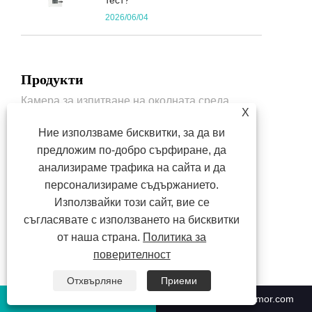
2026/06/04
Продукти
Камера за изпитване на околната среда
X
Камера за изпитване на ускорено изветряне
Ние използваме бисквитки, за да ви
Електронен сух шкаф
предложим по-добро сърфиране, да
Сушилня
анализираме трафика на сайта и да
персонализираме съдържанието.
Прецизна фурна
Използвайки този сайт, вие се
съгласявате с използването на бисквитки
Свържете се с нас
от наша страна.
Политика за
поверителност
Адрес: No. 3215, Huhang Highway, Fengxian District,
Шанхай, 231417, Китай
Отхвърляне
Приеми
Тел:
+86-551-63853683
+86-551-63853683
sales@climatestsymor.com
Телефон:
+86-17756072770