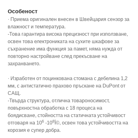
Особеност
· Приема оригинален внесен в Швейцария сензор за
влажност и температура.
-Това гарантира висока прецизност при използване,
освен това електрониката на сухите шкафове за
съхранение има функция за памет, няма нужда от
повторно настройване след прекъсване на
захранването.
· Изработен от поцинкована стомана с дебелина 1,2
мм, с антистатично прахово пръскане на DuPont от
САЩ.
-Твърда структура, отлична товароносимост,
повърхностна обработка с 18 процеса на
боядисване, стойността на статичната устойчивост
6
8
отговаря на 10
-10
Î©, освен това устойчивостта на
корозия е супер добра.