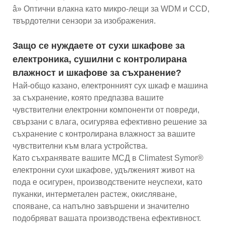
â» Оптични влакна като микро-лещи за WDM и CCD,
твърдотелни сензори за изображения.
Защо се нуждаете от сухи шкафове за
електроника, сушилни с контролирана
влажност и шкафове за съхранение?
Най-общо казано, електронният сух шкаф е машина
за съхранение, която предпазва вашите
чувствителни електронни компоненти от повреди,
свързани с влага, осигурява ефективно решение за
съхранение с контролирана влажност за вашите
чувствителни към влага устройства.
Като съхранявате вашите МСД в Climatest Symor®
електронни сухи шкафове, удълженият живот на
пода е осигурен, производствените неуспехи, като
пуканки, интерметален растеж, окисляване,
спояване, са напълно завършени и значително
подобряват вашата производствена ефективност.