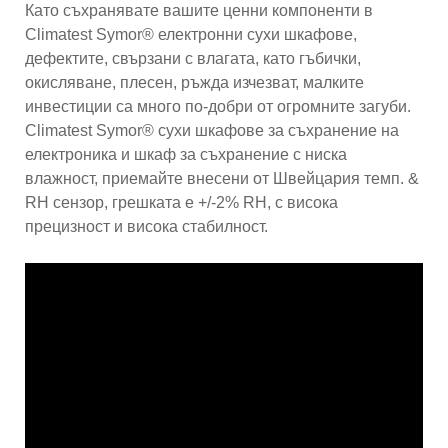
Като съхранявате вашите ценни компоненти в
Climatest Symor® електронни сухи шкафове,
дефектите, свързани с влагата, като гъбички,
окисляване, плесен, ръжда изчезват, малките
инвестиции са много по-добри от огромните загуби.
Climatest Symor® сухи шкафове за съхранение на
електроника и шкаф за съхранение с ниска
влажност, приемайте внесени от Швейцария темп. &
RH сензор, грешката е +/-2% RH, с висока
прецизност и висока стабилност.