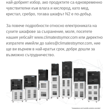
най-добрият избор, ако продуктите са едновременно
чувствителни към влага и кислород, като мед,
кристал, сребро, тогава шкафът N2 е по-добър.
За повече подробности относно електрониката на
сухите шкафове за съхранение, моля, посетете
нашия уебсайт www.climatestsymor.com или директно
изпратете имейли до sales@climatestsymor.com, ние
ще ви върнем в най-кратък срок, добре дошли за
възможно сътрудничество.