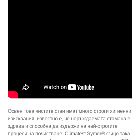
Освен това чистите стаи имат много строги хигиенни
изисквания, известно е, че неръждаемата стомана е
здрава и способна да издържи на най-строгите
процеси на почистване, Climatest Symor® също така