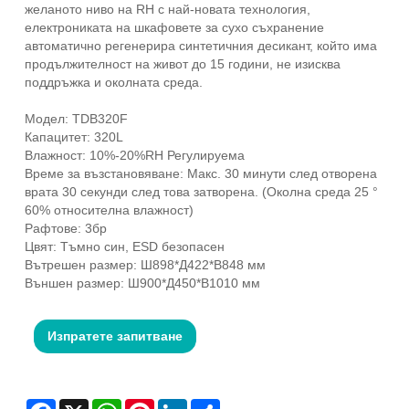
желаното ниво на RH с най-новата технология,
електрониката на шкафовете за сухо съхранение
автоматично регенерира синтетичния десикант, който има
продължителност на живот до 15 години, не изисква
поддръжка и околната среда.
Модел: TDB320F
Капацитет: 320L
Влажност: 10%-20%RH Регулируема
Време за възстановяване: Макс. 30 минути след отворена
врата 30 секунди след това затворена. (Околна среда 25 °
60% относителна влажност)
Рафтове: 3бр
Цвят: Тъмно син, ESD безопасен
Вътрешен размер: Ш898*Д422*В848 мм
Външен размер: Ш900*Д450*В1010 мм
Изпратете запитване
Facebook
X
WhatsApp
Pinterest
LinkedIn
Share