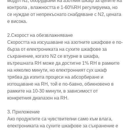
модул N2, оборудвани на азотния шкаф за целите на
контрола , влажността е 1-60%RH регулируема, но
се нуждае от непрекъснато снабдяване с N2, цената
е висока.
2.Скорост на обезвлажняване
Скоростта на изсушаване на азотните шкафове е по-
бърза от електрониката на сухите шкафове за
съхранение, когато N2 се втурне в шкафа,
вътрешната RH може да достигне 1% RH в рамките
на няколко минути, но електронният сух шкаф
трябва да изпита процеси на абсорбиране и
изтощаване на RH, той е по-бавно, обикновено в
рамките на 10-30 минути, в зависимост от
конкретния диапазон на RH.
3. Приложение
Ако продуктите са чувствителни само към влага,
електрониката на сухите шкафове за съхранение е