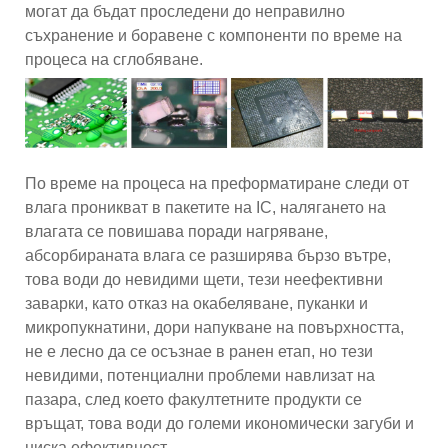
могат да бъдат проследени до неправилно
съхранение и боравене с компоненти по време на
процеса на сглобяване.
По време на процеса на преформатиране следи от
влага проникват в пакетите на IC, налягането на
влагата се повишава поради нагряване,
абсорбираната влага се разширява бързо вътре,
това води до невидими щети, тези неефективни
заварки, като отказ на окабеляване, пуканки и
микропукнатини, дори напукване на повърхността,
не е лесно да се осъзнае в ранен етап, но тези
невидими, потенциални проблеми навлизат на
пазара, след което факултетните продукти се
връщат, това води до големи икономически загуби и
ниска ефективност.