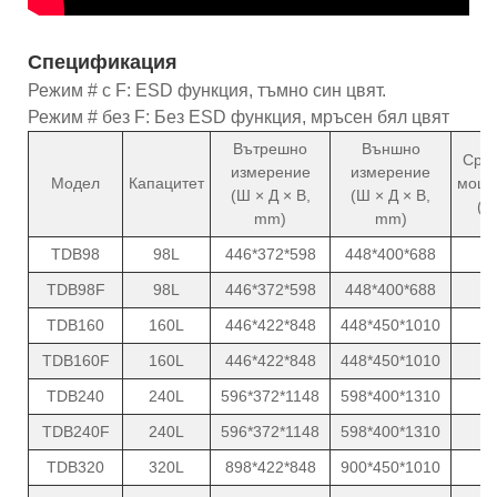
Спецификация
Режим # с F: ESD функция, тъмно син цвят.
Режим # без F: Без ESD функция, мръсен бял цвят
Вътрешно
Външно
Сре
измерение
измерение
Модел
Капацитет
мощн
(Ш × Д × В,
(Ш × Д × В,
(W
mm)
mm)
TDB98
98L
446*372*598
448*400*688
6
TDB98F
98L
446*372*598
448*400*688
6
TDB160
160L
446*422*848
448*450*1010
6
TDB160F
160L
446*422*848
448*450*1010
6
TDB240
240L
596*372*1148
598*400*1310
6
TDB240F
240L
596*372*1148
598*400*1310
6
TDB320
320L
898*422*848
900*450*1010
6