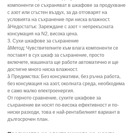
компоненти се съхраняват в шкафове за продухване
с азот или сгъстен въздух, за да отговарят на
условията на съхранение при ниска влажност.
âНедостатък: Зареждане с азот = непрекъсната
консумация на N2, висока цена.
3. Сухи шкафове за съхранение
âМетод: Чувствителните към влага компоненти се
поставят в сух шкаф за съхранение, просто
включете, машината ще работи автоматично и ще
достигне много ниска влажност.
â Предимства: Без консумативи, без ръчна работа,
без консумация на азот, околната среда, необходима
е само малко електроенергия.
От горното сравнение, сухите шкафове за
съхранение ви носят по-висока ефективност и по-
ниски разходи, това е най-рентабилният вариант в
дългосрочен план.