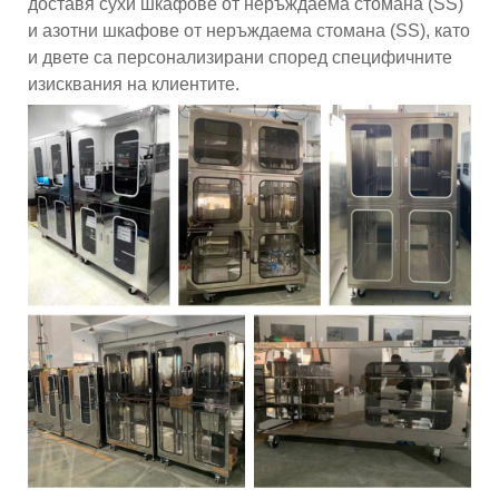
доставя сухи шкафове от неръждаема стомана (SS)
и азотни шкафове от неръждаема стомана (SS), като
и двете са персонализирани според специфичните
изисквания на клиентите.