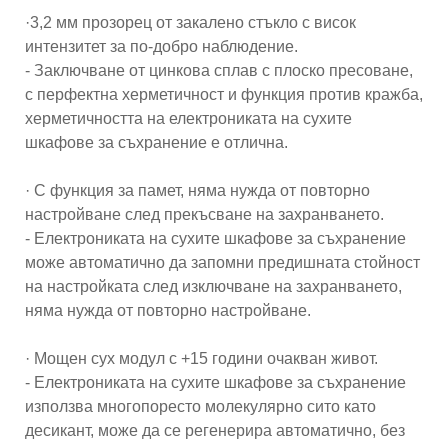
·3,2 мм прозорец от закалено стъкло с висок
интензитет за по-добро наблюдение.
- Заключване от цинкова сплав с плоско пресоване,
с перфектна херметичност и функция против кражба,
херметичността на електрониката на сухите
шкафове за съхранение е отлична.
· С функция за памет, няма нужда от повторно
настройване след прекъсване на захранването.
- Електрониката на сухите шкафове за съхранение
може автоматично да запомни предишната стойност
на настройката след изключване на захранването,
няма нужда от повторно настройване.
· Мощен сух модул с +15 години очакван живот.
- Електрониката на сухите шкафове за съхранение
използва многопоресто молекулярно сито като
десикант, може да се регенерира автоматично, без