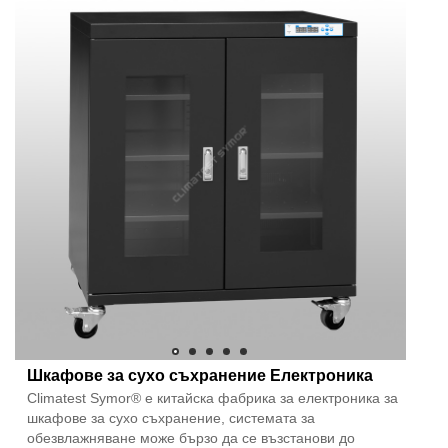
Шкафове за сухо съхранение Електроника
Climatest Symor® е китайска фабрика за електроника за
шкафове за сухо съхранение, системата за
обезвлажняване може бързо да се възстанови до