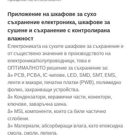
Приложение на шкафове за сухо
съхранение електроника, шкафове за
сушене и съхранение с контролирана
влажност
Електрониката на сухите шкафове за съхранение е
от съществено значение в производството на
електроника/полупроводници, това е
ОПТИМАЛНОТО решение за съхранение за:
â» PCB, PCBA, IC чипове, LED, SMD, SMT, EMS,
ленти и макари, печатни платки (PWB), полимидно
фолио, захранващи устройства.
â» Кондензатори, керамични части, конектори,
ключове, заваръчна шина.
â» MSL компоненти, които са били частично
сглобени.
â» Материали, абсорбиращи влага, като епоксидна
смола, смоли, лепила.