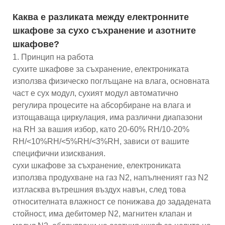
Каква е разликата между електронните
шкафове за сухо съхранение и азотните
шкафове?
1. Принцип на работа
сухите шкафове за съхранение, електрониката
използва физическо поглъщане на влага, основната
част е сух модул, сухият модул автоматично
регулира процесите на абсорбиране на влага и
изтощаваща циркулация, има различни диапазони
на RH за вашия избор, като 20-60% RH/10-20%
RH/<10%RH/<5%RH/<3%RH, зависи от вашите
специфични изисквания.
сухи шкафове за съхранение, електрониката
използва продухване на газ N2, напълненият газ N2
изтласква вътрешния въздух навън, след това
относителната влажност се понижава до зададената
стойност, има дебитомер N2, магнитен клапан и