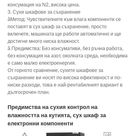
консумация на N2, висока цена.
3. Сухи шкафове за съхранение
âМетод: Чувствителните към влага компоненти се
поставят в сух шкаф за съхранение, просто
включете, машината ще работи автоматично и ще
достигне много ниска влажност.
â Предимства: Без консумативи, без ръчна работа,
без консумация на азот, околната среда, необходима
е само малко електроенергия.
От горното сравнение, сухите шкафове за
съхранение ви носят по-висока ефективност и по-
ниски разходи, това е най-рентабилният вариант в
дългосрочен план.
Предимства на сухия контрол на
влажността на кутията, сух шкаф за
електронни компоненти