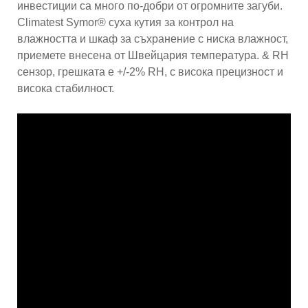
инвестиции са много по-добри от огромните загуби.
Climatest Symor® суха кутия за контрол на
влажността и шкаф за съхранение с ниска влажност,
приемете внесена от Швейцария температура. & RH
сензор, грешката е +/-2% RH, с висока прецизност и
висока стабилност.