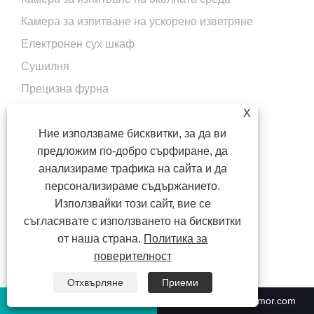
Камера за изпитване на ускорено изветряне
Електронен сух шкаф
Сушилня
Прецизна фурна
X
Ние използваме бисквитки, за да ви
Свържете се с нас
предложим по-добро сърфиране, да
Адрес: No. 3215, Huhang Highway, Fengxian District,
анализираме трафика на сайта и да
Шанхай, 231417, Китай
персонализираме съдържанието.
Тел:
+86-551-63853683
Използвайки този сайт, вие се
Телефон:
+86-17756072770
съгласявате с използването на бисквитки
електронна поща:
sales@climatestsymor.com
от наша страна.
Политика за
факс: +86-551-8663633
поверителност
Отхвърляне
Приеми
+86-551-63853683
sales@climatestsymor.com