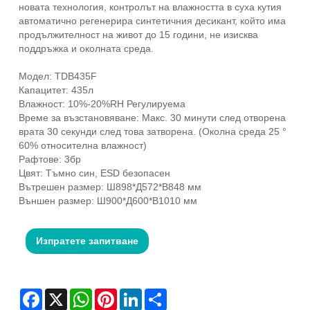
новата технология, контролът на влажността в суха кутия
автоматично регенерира синтетичния десикант, който има
продължителност на живот до 15 години, не изисква
поддръжка и околната среда.
Модел: TDB435F
Капацитет: 435л
Влажност: 10%-20%RH Регулируема
Време за възстановяване: Макс. 30 минути след отворена
врата 30 секунди след това затворена. (Околна среда 25 °
60% относителна влажност)
Рафтове: 3бр
Цвят: Тъмно син, ESD безопасен
Вътрешен размер: Ш898*Д572*В848 мм
Външен размер: Ш900*Д600*В1010 мм
Изпратете запитване
Facebook
X
WhatsApp
Pinterest
LinkedIn
Share