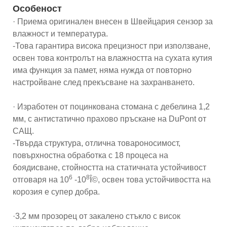
Особеност
· Приема оригинален внесен в Швейцария сензор за
влажност и температура.
-Това гарантира висока прецизност при използване,
освен това контролът на влажността на сухата кутия
има функция за памет, няма нужда от повторно
настройване след прекъсване на захранването.
· Изработен от поцинкована стомана с дебелина 1,2
мм, с антистатично прахово пръскане на DuPont от
САЩ.
-Твърда структура, отлична товароносимост,
повърхностна обработка с 18 процеса на
боядисване, стойността на статичната устойчивост
6
8
отговаря на 10
-10
Î©, освен това устойчивостта на
корозия е супер добра.
·3,2 мм прозорец от закалено стъкло с висок