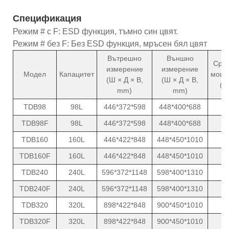
Спецификация
Режим # с F: ESD функция, тъмно син цвят.
Режим # без F: Без ESD функция, мръсен бял цвят
Вътрешно
Външно
Сре
измерение
измерение
Модел
Капацитет
мощн
(Ш × Д × В,
(Ш × Д × В,
(W
mm)
mm)
TDB98
98L
446*372*598
448*400*688
6
TDB98F
98L
446*372*598
448*400*688
6
TDB160
160L
446*422*848
448*450*1010
6
TDB160F
160L
446*422*848
448*450*1010
6
TDB240
240L
596*372*1148
598*400*1310
6
TDB240F
240L
596*372*1148
598*400*1310
6
TDB320
320L
898*422*848
900*450*1010
6
TDB320F
320L
898*422*848
900*450*1010
6