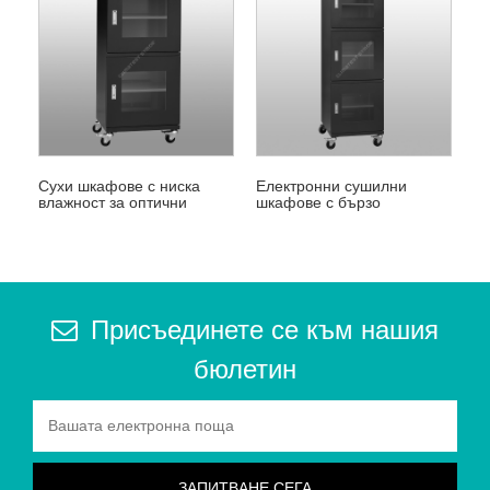
Сухи шкафове с ниска
Електронни сушилни
влажност за оптични
шкафове с бързо
влакна
изсушаване
Присъединете се към нашия
бюлетин