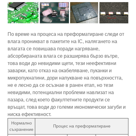
По време на процеса на преформатиране следи от
влага проникват в пакетите на IC, налягането на
влагата се повишава поради нагряване,
абсорбираната влага се разширява бързо вътре,
това води до невидими щети, тези неефективни
заварки, като отказ на окабеляване, пуканки и
микропукнатини, дори напукване на повърхността,
не е лесно да се осъзнае в ранен етап, но тези
невидими, потенциални проблеми навлизат на
пазара, след което факултетните продукти се
връщат, това води до големи икономически загуби и
ниска ефективност.
Нормално
Процес на преформатиране
съхранение