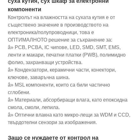
суха кутия, сух шкаф за електронни
компоненти
Контролът на влажността на сухата кутия е от
съществено значение в производството на
електроника/полупроводници, това е
ОПТИМАЛНОТО решение за съхранение за:
â» PCB, PCBA, IC чипове, LED, SMD, SMT, EMS,
ленти и макари, печатни платки (PWB), полимидно
фолио, захранващи устройства.
â» Кондензатори, керамични части, конектори,
ключове, заваръчна шина.
â» MSL компоненти, които са били частично
сглобени.
â» Материали, абсорбиращи влага, като епоксидна
смола, смоли, лепила.
â» Оптични влакна като микро-лещи за WDM и CCD,
твърдотелни сензори за изображения.
Защо се нуждаете от контрол на