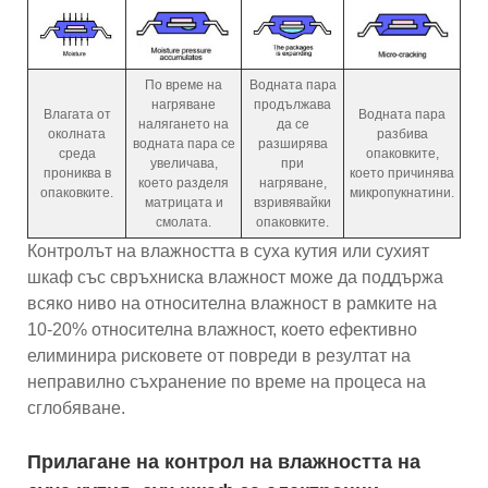
По време на
Водната пара
нагряване
продължава
Влагата от
Водната пара
налягането на
да се
околната
разбива
водната пара се
разширява
среда
опаковките,
увеличава,
при
прониква в
което причинява
което разделя
нагряване,
опаковките.
микропукнатини.
матрицата и
взривявайки
смолата.
опаковките.
Контролът на влажността в суха кутия или сухият
шкаф със свръхниска влажност може да поддържа
всяко ниво на относителна влажност в рамките на
10-20% относителна влажност, което ефективно
елиминира рисковете от повреди в резултат на
неправилно съхранение по време на процеса на
сглобяване.
Прилагане на контрол на влажността на