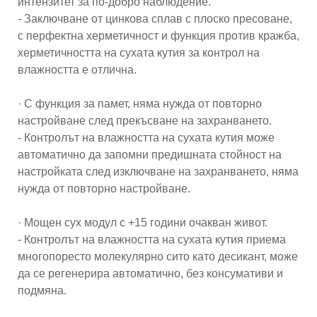
интензитет за по-добро наблюдение.
- Заключване от цинкова сплав с плоско пресоване,
с перфектна херметичност и функция против кражба,
херметичността на сухата кутия за контрол на
влажността е отлична.
· С функция за памет, няма нужда от повторно
настройване след прекъсване на захранването.
- Контролът на влажността на сухата кутия може
автоматично да запомни предишната стойност на
настройката след изключване на захранването, няма
нужда от повторно настройване.
· Мощен сух модул с +15 години очакван живот.
- Контролът на влажността на сухата кутия приема
многопоресто молекулярно сито като десикант, може
да се регенерира автоматично, без консумативи и
подмяна.