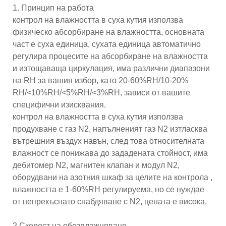
1. Принцип на работа
контрол на влажността в суха кутия използва
физическо абсорбиране на влажността, основната
част е суха единица, сухата единица автоматично
регулира процесите на абсорбиране на влажността
и изтощаваща циркулация, има различни диапазони
на RH за вашия избор, като 20-60%RH/10-20%
RH/<10%RH/<5%RH/<3%RH, зависи от вашите
специфични изисквания.
контрол на влажността в суха кутия използва
продухване с газ N2, напълненият газ N2 изтласква
вътрешния въздух навън, след това относителната
влажност се понижава до зададената стойност, има
дебитомер N2, магнитен клапан и модул N2,
оборудвани на азотния шкаф за целите на контрола ,
влажността е 1-60%RH регулируема, но се нуждае
от непрекъснато снабдяване с N2, цената е висока.
2.Скорост на обезвлажняване