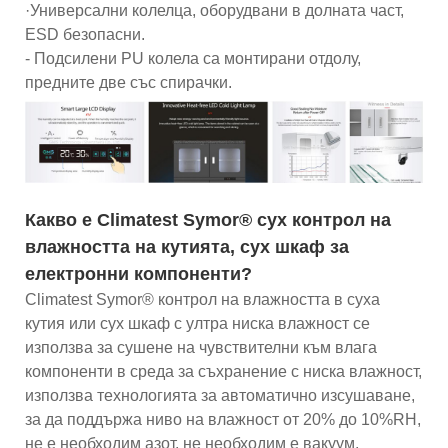
·Универсални колелца, оборудвани в долната част,
ESD безопасни.
- Подсилени PU колела са монтирани отдолу,
предните две със спирачки.
Какво е Climatest Symor® сух контрол на
влажността на кутията, сух шкаф за
електронни компоненти?
Climatest Symor® контрол на влажността в суха
кутия или сух шкаф с ултра ниска влажност се
използва за сушене на чувствителни към влага
компоненти в среда за съхранение с ниска влажност,
използва технологията за автоматично изсушаване,
за да поддържа ниво на влажност от 20% до 10%RH,
не е необходим азот, не необходим е вакуум,