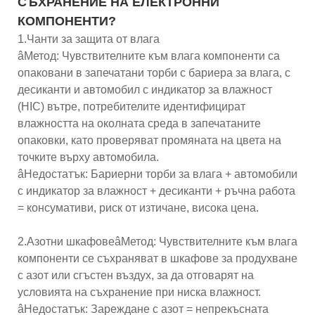
СЪХРАНЕНИЕ НА ЕЛЕКТРОННИ
КОМПОНЕНТИ?
1.Чанти за защита от влага
âМетод: Чувствителните към влага компоненти са
опаковани в запечатани торби с бариера за влага, с
десиканти и автомобил с индикатор за влажност
(HIC) вътре, потребителите идентифицират
влажността на околната среда в запечатаните
опаковки, като проверяват промяната на цвета на
точките върху автомобила.
âНедостатък: Бариерни торби за влага + автомобили
с индикатор за влажност + десиканти + ръчна работа
= консумативи, риск от изтичане, висока цена.
2.Азотни шкафовеâМетод: Чувствителните към влага
компоненти се съхраняват в шкафове за продухване
с азот или сгъстен въздух, за да отговарят на
условията на съхранение при ниска влажност.
âНедостатък: Зареждане с азот = непрекъсната