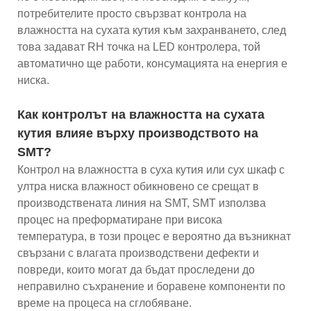
потребителите просто свързват контрола на
влажността на сухата кутия към захранването, след
това задават RH точка на LED контролера, той
автоматично ще работи, консумацията на енергия е
ниска.
Как контролът на влажността на сухата
кутия влияе върху производството на
SMT?
Контрол на влажността в суха кутия или сух шкаф с
ултра ниска влажност обикновено се срещат в
производствената линия на SMT, SMT използва
процес на преформатиране при висока
температура, в този процес е вероятно да възникнат
свързани с влагата производствени дефекти и
повреди, които могат да бъдат проследени до
неправилно съхранение и боравене компоненти по
време на процеса на сглобяване.