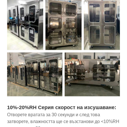
10%-20%RH Серия скорост на изсушаване:
Отворете вратата за 30 секунди и след това
затворете, влажността ще се възстанови до <10%RH