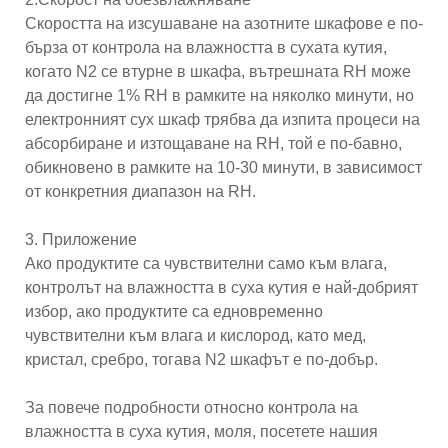
Скоростта на изсушаване на азотните шкафове е по-
бърза от контрола на влажността в сухата кутия,
когато N2 се втурне в шкафа, вътрешната RH може
да достигне 1% RH в рамките на няколко минути, но
електронният сух шкаф трябва да изпита процеси на
абсорбиране и изтощаване на RH, той е по-бавно,
обикновено в рамките на 10-30 минути, в зависимост
от конкретния диапазон на RH.
3. Приложение
Ако продуктите са чувствителни само към влага,
контролът на влажността в суха кутия е най-добрият
избор, ако продуктите са едновременно
чувствителни към влага и кислород, като мед,
кристал, сребро, тогава N2 шкафът е по-добър.
За повече подробности относно контрола на
влажността в суха кутия, моля, посетете нашия