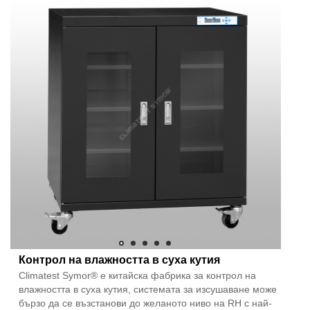
Контрол на влажността в суха кутия
Climatest Symor® е китайска фабрика за контрол на
влажността в суха кутия, системата за изсушаване може
бързо да се възстанови до желаното ниво на RH с най-