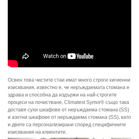
Освен това чистите стаи имат много строги хигиенни
изисквания, известно е, че неръждаемата стомана е
здрава и способна да издържи на най-строгите
процеси на почистване, Climatest Symor® също така
доставя сухи шкафове от неръждаема стомана (SS)
и азотни шкафове от неръждаема стомана (SS), като
и двете са персонализирани според специфичните
изисквания на клиентите.