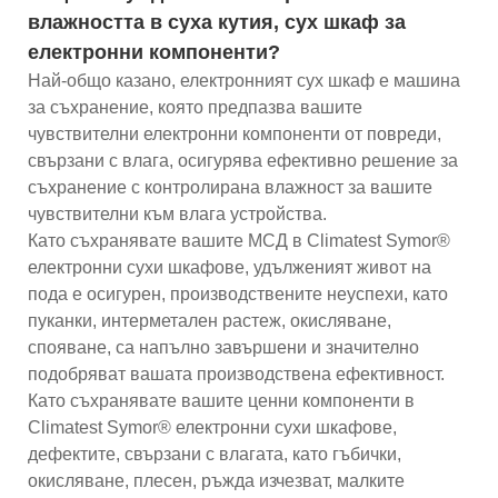
влажността в суха кутия, сух шкаф за
електронни компоненти?
Най-общо казано, електронният сух шкаф е машина
за съхранение, която предпазва вашите
чувствителни електронни компоненти от повреди,
свързани с влага, осигурява ефективно решение за
съхранение с контролирана влажност за вашите
чувствителни към влага устройства.
Като съхранявате вашите МСД в Climatest Symor®
електронни сухи шкафове, удълженият живот на
пода е осигурен, производствените неуспехи, като
пуканки, интерметален растеж, окисляване,
спояване, са напълно завършени и значително
подобряват вашата производствена ефективност.
Като съхранявате вашите ценни компоненти в
Climatest Symor® електронни сухи шкафове,
дефектите, свързани с влагата, като гъбички,
окисляване, плесен, ръжда изчезват, малките