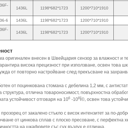
36F-
1436L
1198*682*1723
1200*710*1910
36-6
1436L
1198*682*1723
1200*710*1910
36F-
1436L
1198*682*1723
1200*710*1910
еност
ма оригинален внесен в Швейцария сензор за влажност и т
гарантира висока прецизност при използване, освен това шк
ужда от повторно настройване след прекъсване на захранв
ботен от поцинкована стомана с дебелина 1,2 мм, с антист
а структура, отлична товароносимост, повърхностна обработ
6
8
ната устойчивост отговаря на 10
-10
Î©, освен това устойч
м прозорец от закалено стъкло с висок интензитет за по-доб
ючване от цинкова сплав с плоско пресоване, с перфектна 
ичността на шкафовете със сух въздух е отлична.