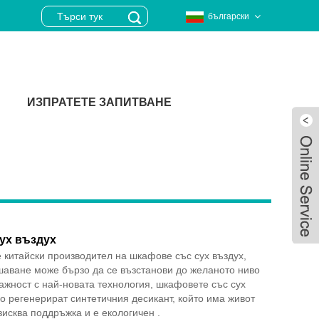
български
ИЗПРАТЕТЕ ЗАПИТВАНЕ
ух въздух
е китайски производител на шкафове със сух въздух,
шаване може бързо да се възстанови до желаното ниво
ажност с най-новата технология, шкафовете със сух
о регенерират синтетичния десикант, който има живот
Live
зисква поддръжка и е екологичен .