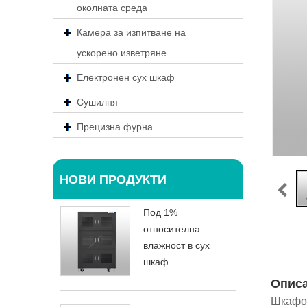
околната среда
Камера за изпитване на
ускорено изветряне
Електронен сух шкаф
Сушилня
Прецизна фурна
НОВИ ПРОДУКТИ
Под 1%
относителна
влажност в сух
шкаф
Опис
Шкафов