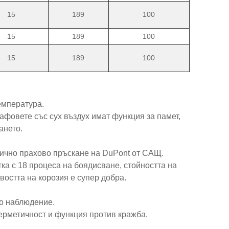
15
189
100
15
189
100
15
189
100
емпература.
афовете със сух въздух имат функция за памет,
ането.
атично прахово пръскане на DuPont от САЩ.
ка с 18 процеса на боядисване, стойността на
ивостта на корозия е супер добра.
ро наблюдение.
херметичност и функция против кражба,