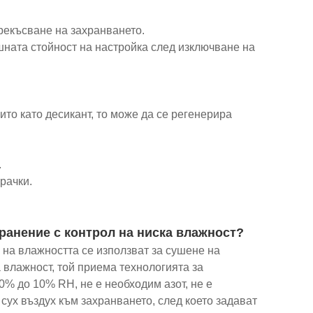
рекъсване на захранването.
шната стойност на настройка след изключване на
то като десикант, то може да се регенерира
.
рачки.
хранение с контрол на ниска влажност?
 на влажността се използват за сушене на
 влажност, той приема технологията за
% до 10% RH, не е необходим азот, не е
сух въздух към захранването, след което задават