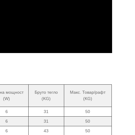
на мощност
Бруто тегло
Макс. Товар/рафт
(W)
(KG)
(KG)
6
31
50
6
31
50
6
43
50