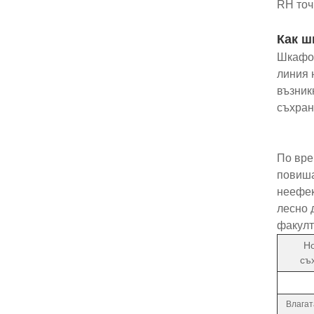
RH точ
Как ш
Шкафов
линия 
възник
съхран
По вре
повиша
неефек
лесно 
факулт
Н
съ
Влагат