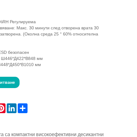
0%RH Регулируема
вяване: Макс. 30 минути след отворена врата 30
 затворена. (Околна среда 25 ° 60% относителна
ESD безопасен
 Ш446*Д422*В848 мм
Ш448*Д450*В1010 мм
питване
atsApp
Pinterest
LinkedIn
Share
та са компактни високоефективни десикантни