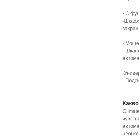
· С фу
-Шкафо
захран
· Моще
- Шкаф
автома
·Униве
- Подс
Какво
Climat
чувств
автома
необхо