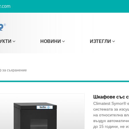
r.com
УКТИ
НОВИНИ
ИЗТЕГЛИ
ф за съхранение
Шкафове със с
Climatest Symor® 
системата за изсу
на относителна вл
въздух автоматичн
до 15 години, не и