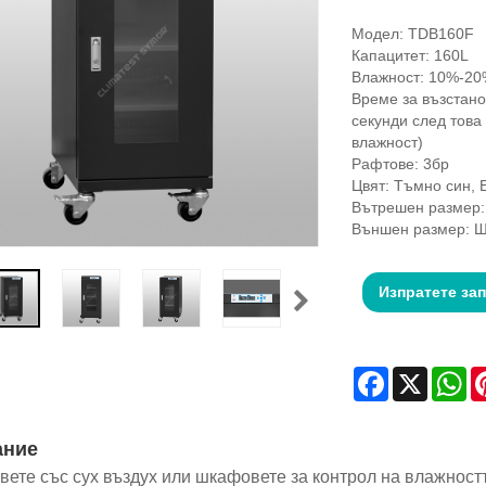
Модел: TDB160F
Капацитет: 160L
Влажност: 10%-2
Време за възстано
секунди след това
влажност)
Рафтове: 3бр
Цвят: Тъмно син, 
Вътрешен размер:
Външен размер: 
Изпратете за
Facebook
X
Wh
ание
ете със сух въздух или шкафовете за контрол на влажност