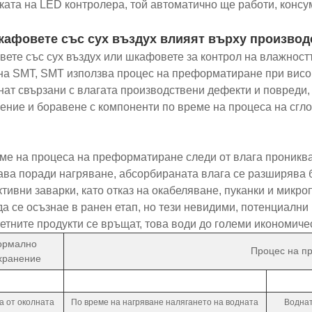
ката на LED контролера, той автоматично ще работи, консум
кафовете със сух въздух влияят върху производ
ете със сух въздух или шкафовете за контрол на влажност
на SMT, SMT използва процес на преформатиране при висок
нат свързани с влагата производствени дефекти и повреди,
ение и боравене с компоненти по време на процеса на сгл
ме на процеса на преформатиране следи от влага проникват 
ва поради нагряване, абсорбираната влага се разширява бъ
тивни заварки, като отказ на окабеляване, пуканки и микро
да се осъзнае в ранен етап, но тези невидими, потенциални
етните продукти се връщат, това води до големи икономичес
ормално
Процес на п
хранение
а от околната
По време на нагряване налягането на водната
Воднат