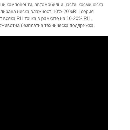
ни компоненти, автомобилни части, космическа
ролирана ниска влажност, 10%-20%RH серия
т всяка RH точка в рамките на 10-20% RH,
доживотна безплатна техническа поддръжка.