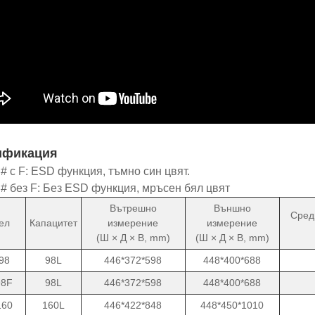
ификация
# с F: ESD функция, тъмно син цвят.
# без F: Без ESD функция, мръсен бял цвят
Вътрешно
Външно
Сред
ел
Капацитет
измерение
измерение
(Ш × Д × В, mm)
(Ш × Д × В, mm)
98
98L
446*372*598
448*400*688
98F
98L
446*372*598
448*400*688
160
160L
446*422*848
448*450*1010