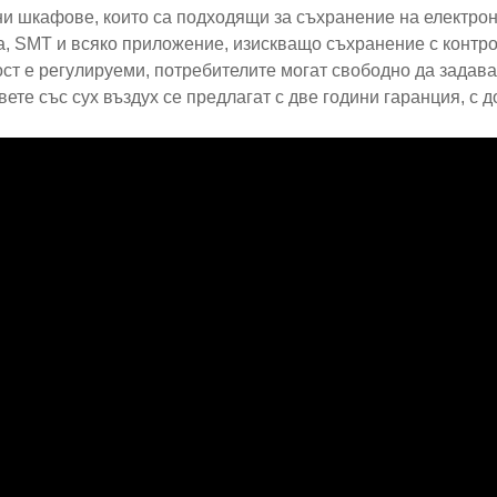
и шкафове, които са подходящи за съхранение на електрон
а, SMT и всяко приложение, изискващо съхранение с конт
ст е регулируеми, потребителите могат свободно да задава
ете със сух въздух се предлагат с две години гаранция, с 