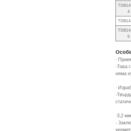
TDB14
4
TDB14
TDB14
6
Особ
· Прие
-Това 
няма н
· Изра
-Твърд
статич
·3,2 м
- Закл
хермет