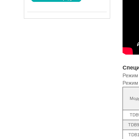
Спец
Режим 
Режим 
Мод
TDB
TDB
TDB