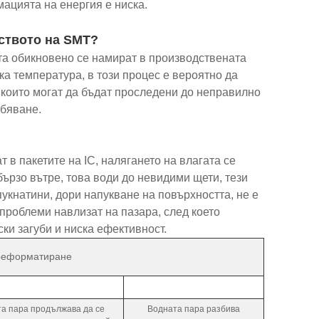
ацията на енергия е ниска.
ството на SMT?
та обикновено се намират в производствената
а температура, в този процес е вероятно да
 които могат да бъдат проследени до неправилно
обяване.
в пакетите на IC, налягането на влагата се
рзо вътре, това води до невидими щети, тези
пукнатини, дори напукване на повърхността, не е
 проблеми навлизат на пазара, след което
ки загуби и ниска ефективност.
реформатиране
а пара продължава да се
Водната пара разбива