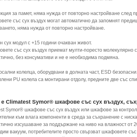
нкция за памет, няма нужда от повторно настройване след п
вете със сух въздух могат автоматично да запомнят преди
ването, няма нужда от повторно настройване.
н сух модул с +15 години очакван живот.
овете със сух въздух приемат мулти-поресто молекулярно си
тично, без консумативи и не е необходима подмяна.
рсални колелца, оборудвани в долната част, ESD безопасни
илени PU колела са монтирани отдолу, предните две със спи
 е Climatest Symor® шкафове със сух въздух, съ
est Symor® шкафове със сух въздух или шкафове за контрол
ителни към влага компоненти в среда за съхранение с ниска
тично изсушаване за поддържане на ниво на влажност от 20
дим вакуум, потребителите просто свързват шкафовете със 