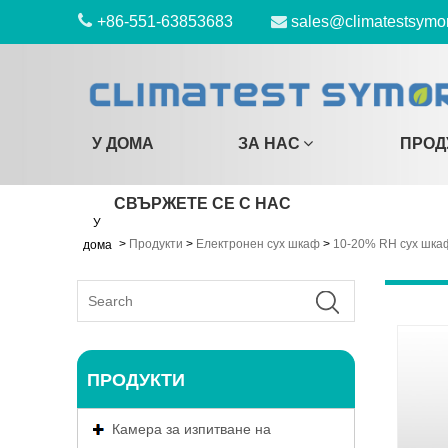
+86-551-63853683
sales@climatestsymo
У ДОМА
ЗА НАС
ПРОД
СВЪРЖЕТЕ СЕ С НАС
У
>
Продукти
>
Електронен сух шкаф
>
10-20% RH сух шка
дома
ПРОДУКТИ
Камера за изпитване на