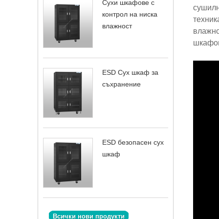
Сухи шкафове с
сушилн
контрол на ниска
техник
влажност
влажно
шкафов
ESD Сух шкаф за
съхранение
ESD безопасен сух
шкаф
Всички нови продукти