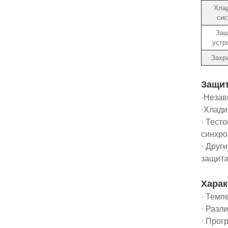
Хла
сис
Защ
устр
Захр
Защит
·Незав
·Хлади
· Тест
синхро
· Друг
защита
Харак
· Темп
· Разл
· Прог