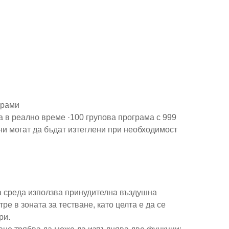
грами
а в реално време ·100 групова програма с 999
нни могат да бъдат изтеглени при необходимост
та среда използва принудителна въздушна
е в зоната за тестване, като целта е да се
ри.