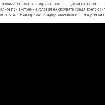
леност. Тестовата камера за термичен цикъл се използва з
алите при екстремни условия на околната среда, което оси
вото. Можете да щракнете върху видеоклипа по-долу, за да 