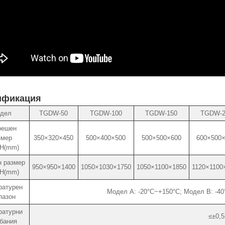
ификация
дел
TGDW-50
TGDW-100
TGDW-150
TGDW-2
решен
змер
350×320×450
500×400×500
500×500×600
600×500
H(mm)
 размер
950×950×1400
1050×1030×1750
1050×1100×1850
1120×1100
H(mm)
ратурен
Модел A: -20°C~+150°C; Модел B: -4
пазон
ратурни
≤±0,5
бания