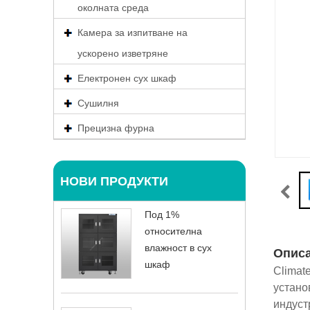
околната среда
Камера за изпитване на
ускорено изветряне
Електронен сух шкаф
Сушилня
Прецизна фурна
НОВИ ПРОДУКТИ
Под 1%
относителна
влажност в сух
Описа
шкаф
Climat
устано
индуст