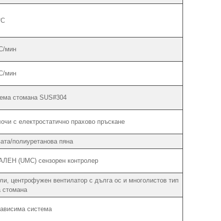
°C
C/мин
C/мин
аема стомана SUS#304
очи с електростатично прахово пръскане
ата/полиуретанова пяна
КАЛЕН (UMC) сензорен контролер
ли, центрофужен вентилатор с дълга ос и многолистов тип
 стомана
зависима система