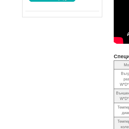
Спец
Мо
Вът
ра
W*D*
Външен
W*D*
Темпе
диа
Темпе
коле