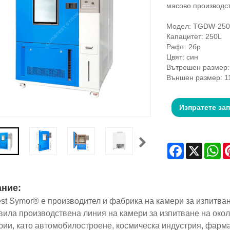
масово производст
Модел: TGDW-250
Капацитет: 250L
Рафт: 2бр
Цвят: син
Вътрешен размер:
Външен размер: 1
Изпратете за
Facebook
X
Wh
ние:
est Symor® е производител и фабрика на камери за изпитван
вила производствена линия на камери за изпитване на окол
рии, като автомобилостроене, космическа индустрия, фарм