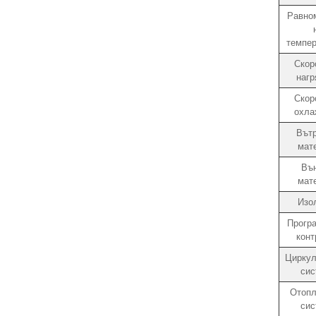
Равно
темпер
Скор
нагр
Скор
охла
Вът
мат
Въ
мат
Изо
Прогр
конт
Циркул
сис
Отопл
сис