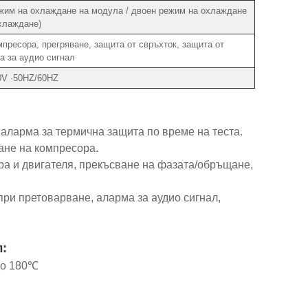
им на охлаждане на модула / двоен режим на охлаждане
хлаждане)
пресора, прегряване, защита от свръхток, защита от
а за аудио сигнал
0V ·50HZ/60HZ
аларма за термична защита по време на теста.
ане на компресора.
ора и двигателя, прекъсване на фазата/обръщане,
при претоварване, аларма за аудио сигнал,
:
до 180℃