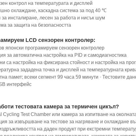
зен контрол на температурата и дисплей
ушно охлаждане, каскадна система за под 40 ℃
н за инсталиране, лесен за работа и нисък шум
ема за защита на безопасността
амируем LCD сензорен контролер:
чов японски програмируем сензорен контролер
ция за автоматична настройка на PID и самодиагностика
ни са настройка на фиксирана стойност и настройка на про
ературна зададена точка и дисплей на температурната крив
тна памет; всеки сегмент 99 часа 59 минути · Тестовите да
SB интерфейс
аботи тестовата камера за термичен цикъл?
l Cycling Test Chamber или камера за изпитване на околна
ция за извършване на тестове за нагряване и охлаждане вътр
издръжливостта на даден продукт при екстремни температу