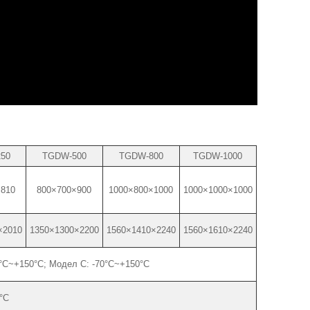
50
TGDW-500
TGDW-800
TGDW-1000
×810
800×700×900
1000×800×1000
1000×1000×1000
×2010
1350×1300×2200
1560×1410×2240
1560×1610×2240
0°C~+150°C; Модел C: -70°C~+150°C
°C