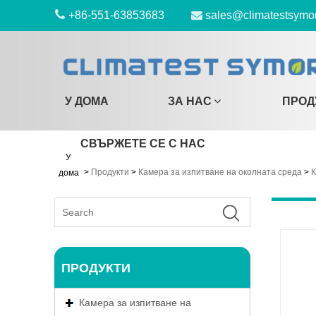
+86-551-63853683
sales@climatestsymo
У ДОМА
ЗА НАС
ПРОД
СВЪРЖЕТЕ СЕ С НАС
У
>
Продукти
>
Камера за изпитване на околната среда
>
К
дома
ПРОДУКТИ
Камера за изпитване на