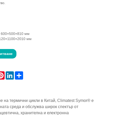
во.
 600×500×810 мм
120×1100×2010 мм
питване
atsApp
Pinterest
LinkedIn
Share
е на термични цикли в Китай, Climatest Symor® е
ната среда и обслужва широк спектър от
ацевтична, хранителна и електронна