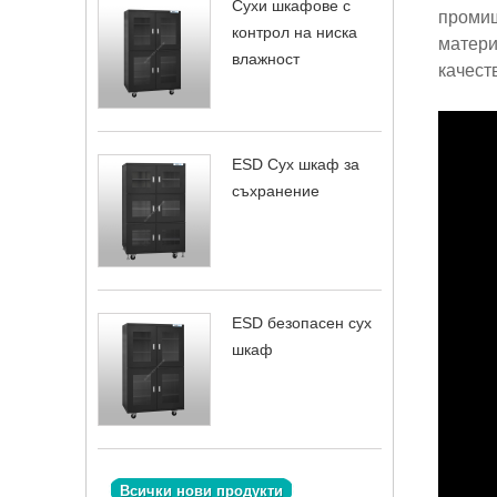
Сухи шкафове с
промиш
контрол на ниска
матери
влажност
качест
ESD Сух шкаф за
съхранение
ESD безопасен сух
шкаф
Всички нови продукти