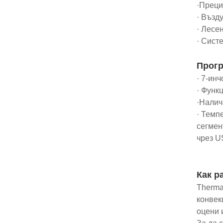
·Преци
· Възд
· Лесе
· Сист
Прогр
· 7-ин
· Функ
·Налич
· Темп
сегмен
чрез U
Как р
Therma
конвек
оцени 