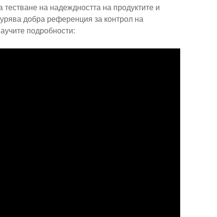
а тестване на надеждността на продуктите и
гурява добра референция за контрол на
научите подробности: