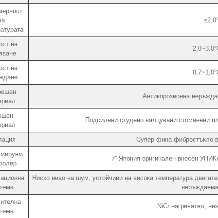
мерност
на
≤2,0
атурата
ост на
2.0~3.0°
яване
ост на
0,7~1,0°
ждане
решен
Антикорозионна неръжд
ериал
ншен
Подсилени студено валцувани стоманени пл
ериал
лация
Супер фина фибростъкло в
амируем
7” Япония оригинален внесен УНИ
ролер
ационна
Ниско ниво на шум, устойчиви на висока температура двигате
тема
неръждаема
ителна
NiCr нагревател, не
тема