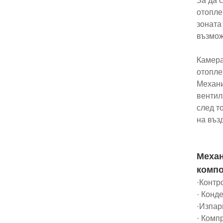
За да 
отопле
зоната
възмож
Камера
отопле
Механи
вентил
след т
на въз
Механ
компо
·Контр
· Конд
·Изпар
· Комп