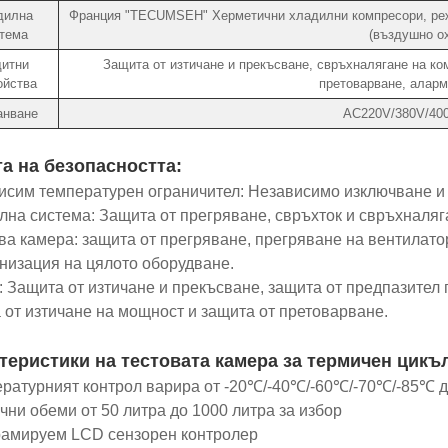
дилна
Франция "TECUMSEH" Херметични хладилни компресори, реж
тема
(въздушно о
итни
Защита от изтичане и прекъсване, свръхналягане на ком
ойства
претоварване, аларм
анване
AC220V/380V/40
а на безопасността:
исим температурен ограничител: Независимо изключване и 
лна система: Защита от прегряване, свръхток и свръхналяг
ова камера: защита от прегряване, прегряване на вентилат
низация на цялото оборудване.
и: Защита от изтичане и прекъсване, защита от предпазител 
 от изтичане на мощност и защита от претоварване.
теристики на тестовата камера за термичен цикъл
ературният контрол варира от -20℃/-40℃/-60℃/-70℃/-85℃ 
ични обеми от 50 литра до 1000 литра за избор
рамируем LCD сензорен контролер