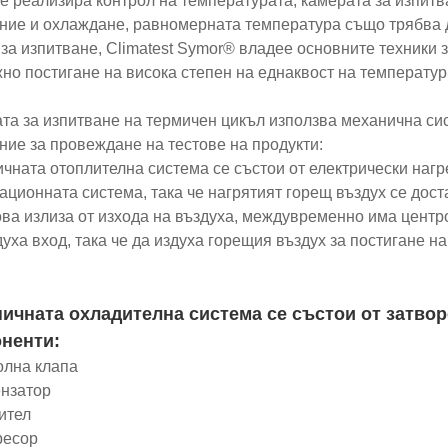
се реализира контрол на температурата, камерата за изпит
ние и охлаждане, равномерната температура също трябва 
 за изпитване, Climatest Symor® владее основните техники
но постигане на висока степен на еднаквост на температурн
та за изпитване на термичен цикъл използва механична си
ние за провеждане на тестове на продукти:
чната отоплителна система се състои от електрически наг
ационната система, така че нагрятият горещ въздух се доста
ова излиза от изхода на въздуха, междувременно има центр
духа вход, така че да издуха горещия въздух за постигане н
ичната охладителна система се състои от затвор
ненти:
олна клапа
ензатор
ител
ресор