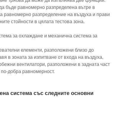
ване трябва да може да изпълнява две функции:
да бъде равномерно разпределена вътре в
 за равномерно разпределение на въздуха и прави
ите стойности в цялата тестова зона.
стема за охлаждане и механична система за
ревателни елементи, разположени близо до
вя в зоната за изпитване от входа на въздуха,
обежни вентилатори, разположени в задната част
а по-добра равномерност.
ена система със следните основни