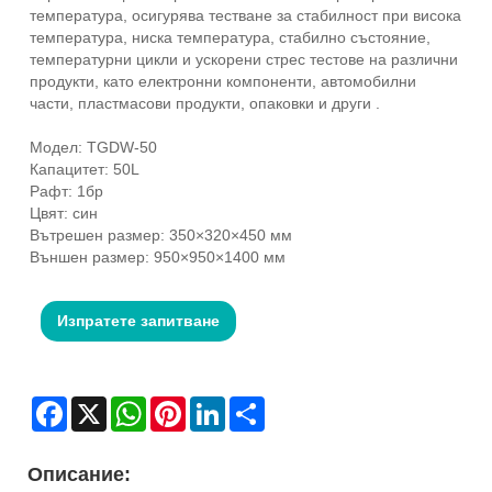
температура, осигурява тестване за стабилност при висока
температура, ниска температура, стабилно състояние,
температурни цикли и ускорени стрес тестове на различни
продукти, като електронни компоненти, автомобилни
части, пластмасови продукти, опаковки и други .
Модел: TGDW-50
Капацитет: 50L
Рафт: 1бр
Цвят: син
Вътрешен размер: 350×320×450 мм
Външен размер: 950×950×1400 мм
Изпратете запитване
Facebook
X
WhatsApp
Pinterest
LinkedIn
Share
Описание: