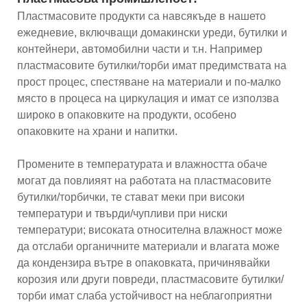
Пластмасовите продукти са навсякъде в нашето
ежедневие, включващи домакински уреди, бутилки и
контейнери, автомобилни части и т.н. Например
пластмасовите бутилки/торби имат предимствата на
прост процес, спестяване на материали и по-малко
място в процеса на циркулация и имат се използва
широко в опаковките на продукти, особено
опаковките на храни и напитки.
Промените в температурата и влажността обаче
могат да повлияят на работата на пластмасовите
бутилки/торбички, те стават меки при високи
температури и твърди/чупливи при ниски
температури; високата относителна влажност може
да отслаби органичните материали и влагата може
да кондензира вътре в опаковката, причинявайки
корозия или други повреди, пластмасовите бутилки/
торби имат слаба устойчивост на неблагоприятни