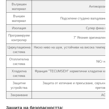
Вътрешен
Антикорозио
материал
Външен
Подсилени студено валцувани с
материал
Изолация
Супер фина фи
Програмируем
7” Япония оригинален 
контролер
Циркулационна
Ниско ниво на шум, устойчиви на висока температ
система
Отоплителна
NiCr на
система
Хладилна
Франция "TECUMSEH" херметични хладилни комп
система
(
Защитни
Защита от изтичане и прекъсване, свръхнал
устройства
претовар
Захранване
AC22
Защита на безопасността: