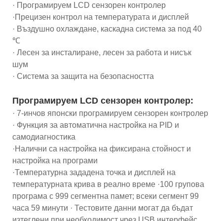
· Програмируем LCD сензорен контролер
·Прецизен контрол на температурата и дисплей
· Въздушно охлаждане, каскадна система за под 40
℃
· Лесен за инсталиране, лесен за работа и нисък
шум
· Система за защита на безопасността
Програмируем LCD сензорен контролер:
· 7-инчов японски програмируем сензорен контролер
· Функция за автоматична настройка на PID и
самодиагностика
·Налични са настройка на фиксирана стойност и
настройка на програми
·Температурна зададена точка и дисплей на
температурната крива в реално време ·100 групова
програма с 999 сегментна памет; всеки сегмент 99
часа 59 минути · Тестовите данни могат да бъдат
изтеглени при необходимост чрез USB интерфейс