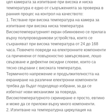
цел камерата за изпитване при висока и ниска
температура е едно от съоръженията за проверка в
ранния процес на контрол на качеството:
1. Тестване при висока температура на камера за
изпитване при висока ниска температура
Високотемпературният екран обикновено се прилага
върху полупроводникови устройства, които се
съхраняват при висока температура от 24 до 168
часа. Повечето повреди на електронните компоненти
са причинени от повърхностно замърсяване, лошо
свързване и дефектни оксидни слоеве, които са
тясно свързани с високата температура.
Термичното напрежение и продължителността на
екраниране на различни електронни компоненти
трябва да бъдат подходящо избрани, за да се
избегнат нови механизми за повреда.
Високотемпературното скриниране е просто, евтино
и може да се приложи върху много компоненти.
2. Изпитване на температурна циркулация на