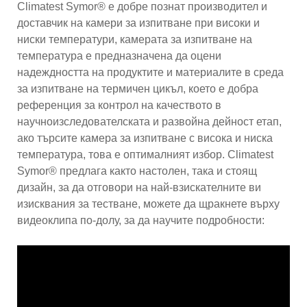
Climatest Symor® е добре познат производител и
доставчик на камери за изпитване при високи и
ниски температури, камерата за изпитване на
температура е предназначена да оцени
надеждността на продуктите и материалите в среда
за изпитване на термичен цикъл, което е добра
референция за контрол на качеството в
научноизследователската и развойна дейност етап,
ако търсите камера за изпитване с висока и ниска
температура, това е оптималният избор. Climatest
Symor® предлага както настолен, така и стоящ
дизайн, за да отговори на най-взискателните ви
изисквания за тестване, можете да щракнете върху
видеоклипа по-долу, за да научите подробности: