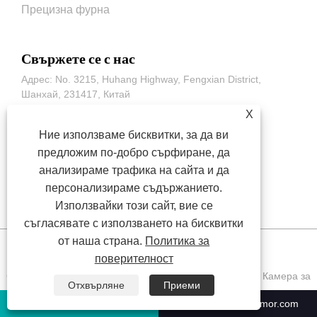
Прецизна фурна
Свържете се с нас
Адрес: No. 3215, Huhang Highway, Fengxian District,
Шанхай, 231417, Китай
Тел:
+86-551-63853683
X
Телефон:
+86-17756072770
Ние използваме бисквитки, за да ви
предложим по-добро сърфиране, да
електронна поща:
sales@climatestsymor.com
анализираме трафика на сайта и да
факс: +86-551-8663633
персонализираме съдържанието.
Използвайки този сайт, вие се
съгласявате с използването на бисквитки
от наша страна.
Политика за
поверителност
Copyright © 2022 Symor Instrument Equipment Co., Ltd. Камера за
Отхвърляне
Приеми
изпитване на околната среда, електронен сух шкаф, камера за
+86-551-63853683
sales@climatestsymor.com
изпитване на ускорено изветряне Всички права запазени.