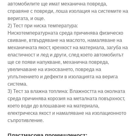
автомобилите ще имат механична повреда,
справяне с повреди, лоша изолация на системите на
веригата, и още.
2) Тест при ниска температура:
Нискотемпературната среда причинява физическо
свиване, втвърдяване на маслото, намаляване на
механичната якост, крехкост на материала, загуба на
еластичност и лед и други, след което автомобилът
ще се появи напукване, механична повреда,
увеличаване на износването, повреда на
уплътнението и дефекти в изолацията на верига
система.
3) Тест за влажна топлина: Влажността на околната
среда причинява корозия на металната повърхност,
което води до влошаване на материала,
електрическа якост и намаляване на изолационното
съпротивление.
Пластмасова промишленост: