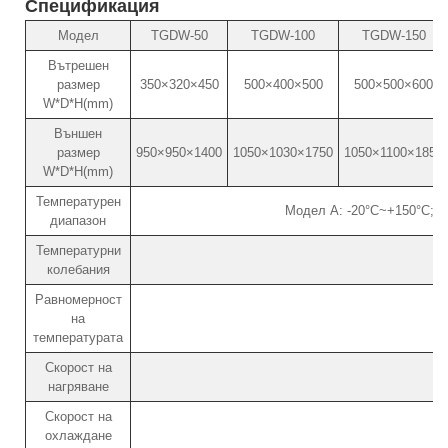
Спецификация
Модел
TGDW-50
TGDW-100
TGDW-150
Вътрешен
размер
350×320×450
500×400×500
500×500×600
W*D*H(mm)
Външен
размер
950×950×1400
1050×1030×1750
1050×1100×1850
W*D*H(mm)
Температурен
Модел A: -20°C~+150°C; М
диапазон
Температурни
колебания
Равномерност
на
температурата
Скорост на
нагряване
Скорост на
охлаждане