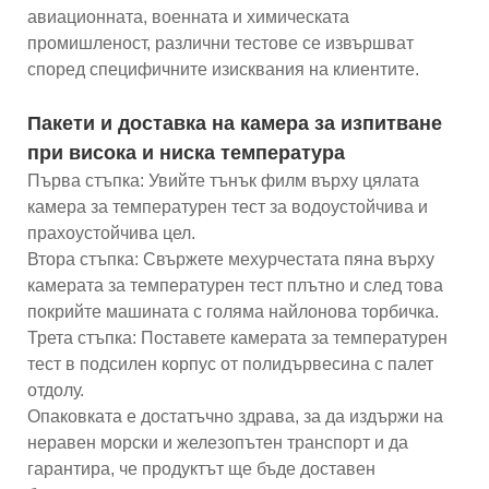
авиационната, военната и химическата
промишленост, различни тестове се извършват
според специфичните изисквания на клиентите.
Пакети и доставка на камера за изпитване
при висока и ниска температура
Първа стъпка: Увийте тънък филм върху цялата
камера за температурен тест за водоустойчива и
прахоустойчива цел.
Втора стъпка: Свържете мехурчестата пяна върху
камерата за температурен тест плътно и след това
покрийте машината с голяма найлонова торбичка.
Трета стъпка: Поставете камерата за температурен
тест в подсилен корпус от полидървесина с палет
отдолу.
Опаковката е достатъчно здрава, за да издържи на
неравен морски и железопътен транспорт и да
гарантира, че продуктът ще бъде доставен