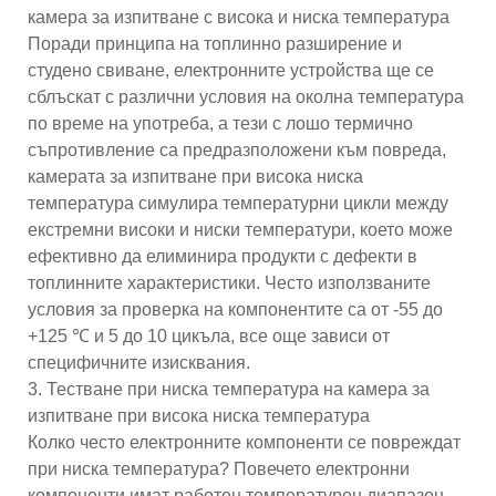
камера за изпитване с висока и ниска температура
Поради принципа на топлинно разширение и
студено свиване, електронните устройства ще се
сблъскат с различни условия на околна температура
по време на употреба, а тези с лошо термично
съпротивление са предразположени към повреда,
камерата за изпитване при висока ниска
температура симулира температурни цикли между
екстремни високи и ниски температури, което може
ефективно да елиминира продукти с дефекти в
топлинните характеристики. Често използваните
условия за проверка на компонентите са от -55 до
+125 ℃ и 5 до 10 цикъла, все още зависи от
специфичните изисквания.
3. Тестване при ниска температура на камера за
изпитване при висока ниска температура
Колко често електронните компоненти се повреждат
при ниска температура? Повечето електронни
компоненти имат работен температурен диапазон,