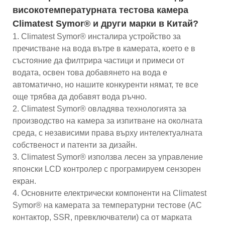
високотемпературната тестова камера
Climatest Symor® и други марки в Китай?
1. Climatest Symor® инсталира устройство за
пречистване на вода вътре в камерата, което е в
състояние да филтрира частици и примеси от
водата, освен това добавянето на вода е
автоматично, но нашите конкуренти нямат, те все
още трябва да добавят вода ръчно.
2. Climatest Symor® овладява технологията за
производство на камера за изпитване на околната
среда, с независими права върху интелектуалната
собственост и патенти за дизайн.
3. Climatest Symor® използва лесен за управление
японски LCD контролер с програмируем сензорен
екран.
4. Основните електрически компоненти на Climatest
Symor® на камерата за температурни тестове (AC
контактор, SSR, превключватели) са от марката