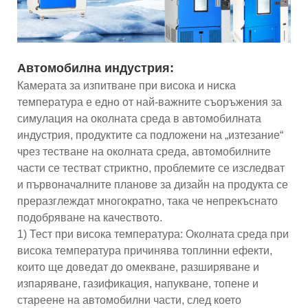
Автомобилна индустрия:
Камерата за изпитване при висока и ниска
температура е едно от най-важните съоръжения за
симулация на околната среда в автомобилната
индустрия, продуктите са подложени на „изтезание“
чрез тестване на околната среда, автомобилните
части се тестват стриктно, проблемите се изследват
и първоначалните планове за дизайн на продукта се
преразглеждат многократно, така че непрекъснато
подобряване на качеството.
1) Тест при висока температура: Околната среда при
висока температура причинява топлинни ефекти,
които ще доведат до омекване, разширяване и
изпаряване, газификация, напукване, топене и
стареене на автомобилни части, след което