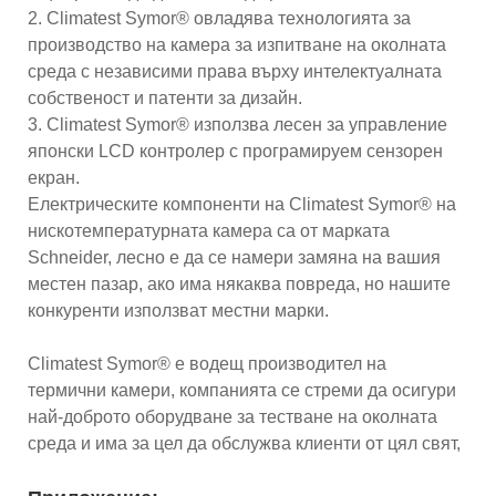
2. Climatest Symor® овладява технологията за
производство на камера за изпитване на околната
среда с независими права върху интелектуалната
собственост и патенти за дизайн.
3. Climatest Symor® използва лесен за управление
японски LCD контролер с програмируем сензорен
екран.
Електрическите компоненти на Climatest Symor® на
нискотемпературната камера са от марката
Schneider, лесно е да се намери замяна на вашия
местен пазар, ако има някаква повреда, но нашите
конкуренти използват местни марки.
Climatest Symor® е водещ производител на
термични камери, компанията се стреми да осигури
най-доброто оборудване за тестване на околната
среда и има за цел да обслужва клиенти от цял ​​свят,