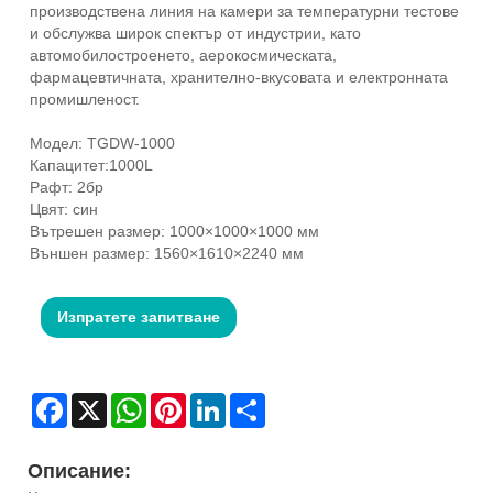
производствена линия на камери за температурни тестове
и обслужва широк спектър от индустрии, като
автомобилостроенето, аерокосмическата,
фармацевтичната, хранително-вкусовата и електронната
промишленост.
Модел: TGDW-1000
Капацитет:1000L
Рафт: 2бр
Цвят: син
Вътрешен размер: 1000×1000×1000 мм
Външен размер: 1560×1610×2240 мм
Изпратете запитване
Facebook
X
WhatsApp
Pinterest
LinkedIn
Share
Описание: