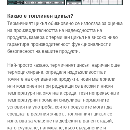
Какво е топлинен цикъл?
Термичният цикъл обикновено се използва за оценка
на производителността на надеждността на
продукта, камера с термичен цикъл на високо ниво
гарантира производителност, функционалност и
безопасност на вашите продукти.
Най-просто казано, термичният цикъл, наричан още
термоциклиране, определя издръжливостта и
точките на счупване на продукти, нови материали
или компоненти при редуващи се високи и ниски
температури на околната среда, тези непрекъснати
температурни промени симулират нормалните
условия на употреба, които продуктите могат да
срещнат в реалния живот. , топлинният цикъл се
използва за улавяне на дефекти в ранен стадий,
като счупване, напукване, късо съединение и