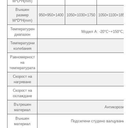
W*D*H(mm)
Външен
размер
950×950×1400
1050×1030×1750
1050×1100×1850
W*D*H(mm)
Температурен
Модел A: -20°C~+150°C; М
диапазон
Температурни
колебания
Равномерност
на
температурата
Скорост на
нагряване
Скорост на
охлаждане
Вътрешен
Антикорозио
материал
Външен
Подсилени студено валцувани с
материал