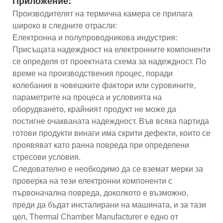
Приложение:
Производителят на термична камера се прилага
широко в следните отрасли:
Електронна и полупроводникова индустрия:
Присъщата надеждност на електронните компоненти
се определя от проектната схема за надеждност. По
време на производствения процес, поради
колебания в човешките фактори или суровините,
параметрите на процеса и условията на
оборудването, крайният продукт не може да
постигне очакваната надеждност. Във всяка партида
готови продукти винаги има скрити дефекти, които се
проявяват като ранна повреда при определени
стресови условия.
Следователно е необходимо да се вземат мерки за
проверка на тези електронни компоненти с
първоначална повреда, доколкото е възможно,
преди да бъдат инсталирани на машината, и за тази
цел, Thermal Chamber Manufacturer е едно от