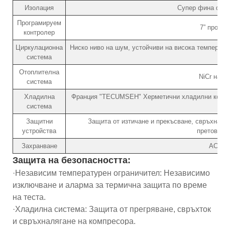
Изолация
Супер фина фи
Програмируем
7” прог
контролер
Циркулационна
Ниско ниво на шум, устойчиви на висока температ
система
Отоплителна
NiCr на
система
Хладилна
Франция "TECUMSEH" Херметични хладилни компр
система
(
Защитни
Защита от изтичане и прекъсване, свръхнал
устройства
претовар
Захранване
AC22
Защита на безопасността:
·Независим температурен ограничител: Независимо
изключване и аларма за термична защита по време
на теста.
·Хладилна система: Защита от прегряване, свръхток
и свръхналягане на компресора.