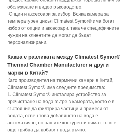
обслужване и видео ръководство.
·Опции и аксесоари за избор: Всяка камера за
температурен цикъл Climatest Symor® има богат
избор от опции и аксесоари, така че специфичните
нужди на клиентите да могат да бъдат
персонализирани.
Каква е разликата между Climatest Symor®
Thermal Chamber Manufacturer и други
марки в Китай?
Като производител на термични камери в Китай,
Climatest Symor® има следните предимства:
1. Climatest Symor® инсталира устройство за
пречистване на вода вътре в камерата, което е в
състояние да филтрира частици и примеси от
водата, освен това добавянето на вода е
автоматично, но нашите конкуренти нямат, те все
още трябва да добавят вода ръчно.