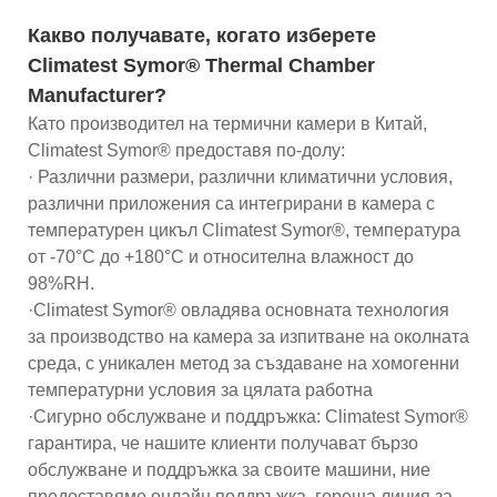
Какво получавате, когато изберете
Climatest Symor® Thermal Chamber
Manufacturer?
Като производител на термични камери в Китай,
Climatest Symor® предоставя по-долу:
· Различни размери, различни климатични условия,
различни приложения са интегрирани в камера с
температурен цикъл Climatest Symor®, температура
от -70°C до +180°C и относителна влажност до
98%RH.
·Climatest Symor® овладява основната технология
за производство на камера за изпитване на околната
среда, с уникален метод за създаване на хомогенни
температурни условия за цялата работна
·Сигурно обслужване и поддръжка: Climatest Symor®
гарантира, че нашите клиенти получават бързо
обслужване и поддръжка за своите машини, ние
предоставяме онлайн поддръжка, гореща линия за