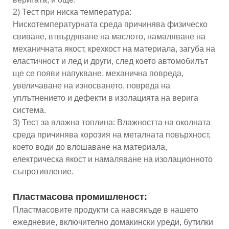
2) Тест при ниска температура:
Нискотемпературната среда причинява физическо
свиване, втвърдяване на маслото, намаляване на
механичната якост, крехкост на материала, загуба на
еластичност и лед и други, след което автомобилът
ще се появи напукване, механична повреда,
увеличаване на износването, повреда на
уплътнението и дефекти в изолацията на верига
система.
3) Тест за влажна топлина: Влажността на околната
среда причинява корозия на металната повърхност,
което води до влошаване на материала,
електрическа якост и намаляване на изолационното
съпротивление.
Пластмасова промишленост:
Пластмасовите продукти са навсякъде в нашето
ежедневие, включително домакински уреди, бутилки