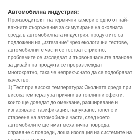
Автомобилна индустрия:
Производителят на термични камери е едно от най-
важните съоръжения за симулиране на околната
среда в автомобилната индустрия, продуктите са
подложени на „изтезание“ чрез екологични тестове,
автомобилните части се тестват стриктно,
проблемите се изследват и първоначалните планове
за дизайн на продукта се преразглеждат
многократно, така че непрекъснато да се подобряват
качество.
1) Тест при висока температура: Околната среда при
висока температура причинява топлинни ефекти,
които ще доведат до омекване, разширяване и
изпаряване, газификация, напукване, топене и
стареене на автомобилни части, след което
автомобилите ще имат механична повреда,
справяне с повреди, лоша изолация на системите на
веригата, и още.