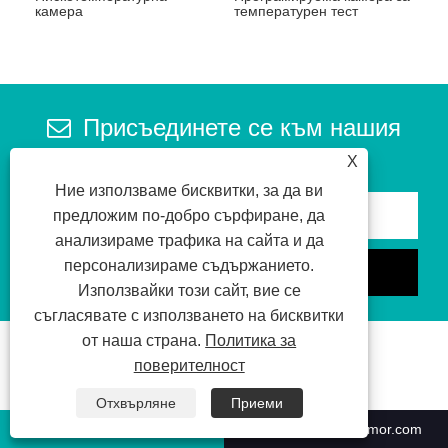
камера
температурен тест
Присъединете се към нашия
бюлетин
X
Ние използваме бисквитки, за да ви
предложим по-добро сърфиране, да
анализираме трафика на сайта и да
персонализираме съдържанието.
Използвайки този сайт, вие се
съгласявате с използването на бисквитки
от наша страна.
Политика за
поверителност
Последни новини
Отхвърляне
Приеми
Какво е компактна камера за
+86-551-63853683
sales@climatestsymor.com
температурни тестове?