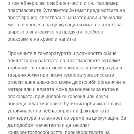
и контейнери, автомобилни части и т.н. Например
пластмасовите бутилки/торби имат предимствата на
прост процес, спестяване на материали и по-малко
място в процеса на циркулация и имат се използва
широко в опаковките на продукти, особено
опаковките на храни и напитки.
Промените в температурата и влажността обаче
влияят върху работата на пластмасовите бутилки/
торбички, те стават меки при високи температури и
твърди/крехки при ниски температури; високата
относителна влажност може да отслаби органичните
материали и влагата може да кондензира вътре в
опаковката, причинявайки корозия или други
повреди, пластмасовите бутилки/торби имат слаба
устойчивост на неблагоприятни фактори като
температура и влажност по време на циркулация. За
да подобрят качеството и да засилят
конкурентоспособността, производителите на