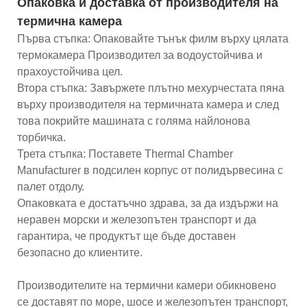
Опаковка и доставка от производителя на
термична камера
Първа стъпка: Опаковайте тънък филм върху цялата
термокамера Производител за водоустойчива и
прахоустойчива цел.
Втора стъпка: Завържете плътно мехурчестата пяна
върху производителя на термичната камера и след
това покрийте машината с голяма найлонова
торбичка.
Трета стъпка: Поставете Thermal Chamber
Manufacturer в подсилен корпус от полидървесина с
палет отдолу.
Опаковката е достатъчно здрава, за да издържи на
неравен морски и железопътен транспорт и да
гарантира, че продуктът ще бъде доставен
безопасно до клиентите.
Производителите на термични камери обикновено
се доставят по море, шосе и железопътен транспорт,