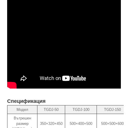
Спецификация
Модел
TGDJ-50
TGDJ-100
TGDJ-150
Вътрешен
размер
350×320×450
500×400×500
500×500×600