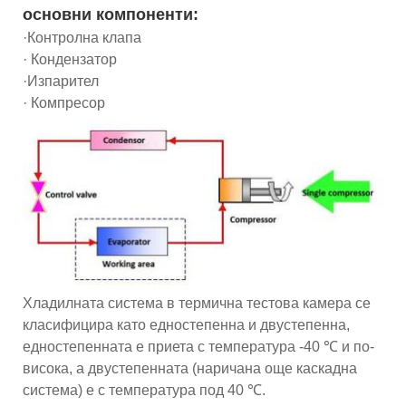
основни компоненти:
·Контролна клапа
· Кондензатор
·Изпарител
· Компресор
Хладилната система в термична тестова камера се
класифицира като едностепенна и двустепенна,
едностепенната е приета с температура -40 ℃ и по-
висока, а двустепенната (наричана още каскадна
система) е с температура под 40 ℃.