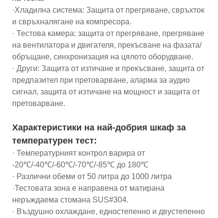
·Хладилна система: Защита от прегряване, свръхток
и свръхналягане на компресора.
· Тестова камера: защита от прегряване, прегряване
на вентилатора и двигателя, прекъсване на фазата/
обръщане, синхронизация на цялото оборудване.
· Други: Защита от изтичане и прекъсване, защита от
предпазител при претоварване, аларма за аудио
сигнал, защита от изтичане на мощност и защита от
претоварване.
Характеристики на най-добрия шкаф за
температурен тест:
· Температурният контрол варира от
-20℃/-40℃/-60℃/-70℃/-85℃ до 180℃
· Различни обеми от 50 литра до 1000 литра
·Тестовата зона е направена от матирана
неръждаема стомана SUS#304.
· Въздушно охлаждане, едностепенно и двустепенно