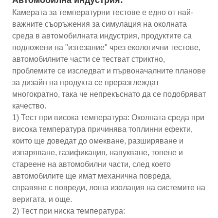
Камерата за температурни тестове е едно от най-
важните съоръжения за симулация на околната
среда в автомобилната индустрия, продуктите са
подложени на "изтезание" чрез екологични тестове,
автомобилните части се тестват стриктно,
проблемите се изследват и първоначалните планове
за дизайн на продукта се преразглеждат
многократно, така че непрекъснато да се подобряват
качество.
1) Тест при висока температура: Околната среда при
висока температура причинява топлинни ефекти,
които ще доведат до омекване, разширяване и
изпаряване, газификация, напукване, топене и
стареене на автомобилни части, след което
автомобилите ще имат механична повреда,
справяне с повреди, лоша изолация на системите на
веригата, и още.
2) Тест при ниска температура: