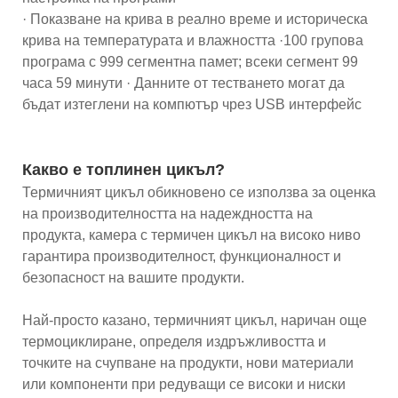
· Показване на крива в реално време и историческа
крива на температурата и влажността ·100 групова
програма с 999 сегментна памет; всеки сегмент 99
часа 59 минути · Данните от тестването могат да
бъдат изтеглени на компютър чрез USB интерфейс
Какво е топлинен цикъл?
Термичният цикъл обикновено се използва за оценка
на производителността на надеждността на
продукта, камера с термичен цикъл на високо ниво
гарантира производителност, функционалност и
безопасност на вашите продукти.
Най-просто казано, термичният цикъл, наричан още
термоциклиране, определя издръжливостта и
точките на счупване на продукти, нови материали
или компоненти при редуващи се високи и ниски