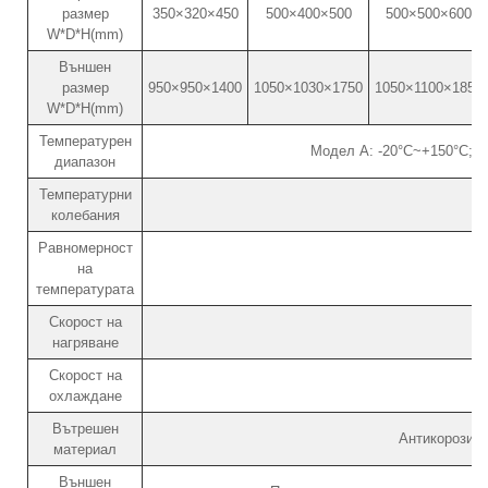
размер
350×320×450
500×400×500
500×500×600
W*D*H(mm)
Външен
размер
950×950×1400
1050×1030×1750
1050×1100×1850
W*D*H(mm)
Температурен
Модел A: -20°C~+150°C; М
диапазон
Температурни
колебания
Равномерност
на
температурата
Скорост на
нагряване
Скорост на
охлаждане
Вътрешен
Антикорозио
материал
Външен