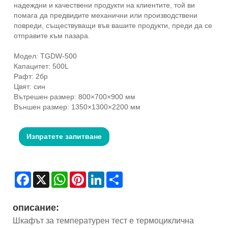
надеждни и качествени продукти на клиентите, той ви
помага да предвидите механични или производствени
повреди, съществуващи във вашите продукти, преди да се
отправите към пазара.
Модел: TGDW-500
Капацитет: 500L
Рафт: 2бр
Цвят: син
Вътрешен размер: 800×700×900 мм
Външен размер: 1350×1300×2200 мм
Изпратете запитване
Facebook
X
WhatsApp
Pinterest
LinkedIn
Share
описание:
Шкафът за температурен тест е термоциклична