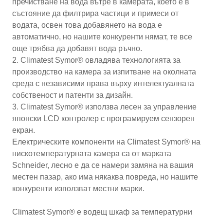
пречистване на вода вътре в камерата, което е в
състояние да филтрира частици и примеси от
водата, освен това добавянето на вода е
автоматично, но нашите конкуренти нямат, те все
още трябва да добавят вода ръчно.
2. Climatest Symor® овладява технологията за
производство на камера за изпитване на околната
среда с независими права върху интелектуалната
собственост и патенти за дизайн.
3. Climatest Symor® използва лесен за управление
японски LCD контролер с програмируем сензорен
екран.
Електрическите компоненти на Climatest Symor® на
нискотемпературната камера са от марката
Schneider, лесно е да се намери замяна на вашия
местен пазар, ако има някаква повреда, но нашите
конкуренти използват местни марки.
Climatest Symor® е водещ шкаф за температурни