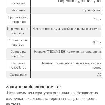
Подсилени студено валцувани с
материал
Изолация
Супер фина фи
Програмируем
7” прог
контролер
Циркулационна
Ниско ниво на шум, устойчиви на висока температ
система
Отоплителна
NiCr на
система
Хладилна
Франция "TECUMSEH" херметични хладилни комп
система
(
Защитни
Защита от изтичане и прекъсване, свръхнал
устройства
претовар
Захранване
AC22
Защита на безопасността:
·Независим температурен ограничител: Независимо
изключване и аларма за термична защита по време
на теста.