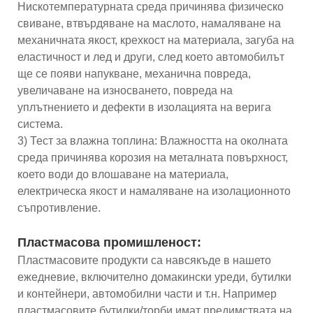
Нискотемпературната среда причинява физическо
свиване, втвърдяване на маслото, намаляване на
механичната якост, крехкост на материала, загуба на
еластичност и лед и други, след което автомобилът
ще се появи напукване, механична повреда,
увеличаване на износването, повреда на
уплътнението и дефекти в изолацията на верига
система.
3) Тест за влажна топлина: Влажността на околната
среда причинява корозия на металната повърхност,
което води до влошаване на материала,
електрическа якост и намаляване на изолационното
съпротивление.
Пластмасова промишленост:
Пластмасовите продукти са навсякъде в нашето
ежедневие, включително домакински уреди, бутилки
и контейнери, автомобилни части и т.н. Например
пластмасовите бутилки/торби имат предимствата на