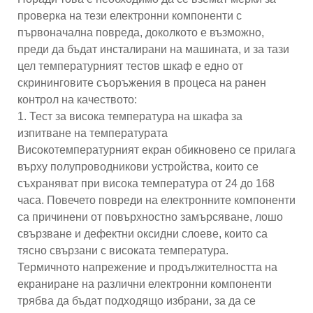
проверка на тези електронни компоненти с
първоначална повреда, доколкото е възможно,
преди да бъдат инсталирани на машината, и за тази
цел температурният тестов шкаф е едно от
скрининговите съоръжения в процеса на ранен
контрол на качеството:
1. Тест за висока температура на шкафа за
изпитване на температурата
Високотемпературният екран обикновено се прилага
върху полупроводникови устройства, които се
съхраняват при висока температура от 24 до 168
часа. Повечето повреди на електронните компоненти
са причинени от повърхностно замърсяване, лошо
свързване и дефектни оксидни слоеве, които са
тясно свързани с високата температура.
Термичното напрежение и продължителността на
екраниране на различни електронни компоненти
трябва да бъдат подходящо избрани, за да се