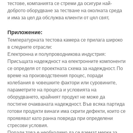
тестове, компанията се стреми да осигури най-
доброто оборудване за тестване на околната среда
и има за цел да обслужва клиенти от цял ​​свят,
Приложение:
Температурната тестова камера се прилага широко
в следните отрасли:
Електронна и полупроводникова индустрия:
Присъщата надеждност на електронните компоненти
се определя от проектната схема за надеждност. По
време на производствения процес, поради
колебания в човешките фактори или суровините,
параметрите на процеса и условията на
оборудването, крайният продукт не може да
постигне очакваната надеждност. Във всяка партида
готови продукти винаги има скрити дефекти, които се
проявяват като ранна повреда при определени
стресови условия.
Поради това е необходимо да се вземат мерки за