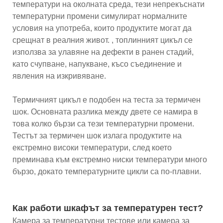
температури на околната среда, тези непрекъснати
температурни промени симулират нормалните
условия на употреба, които продуктите могат да
срещнат в реалния живот. , топлинният цикъл се
използва за улавяне на дефекти в ранен стадий,
като счупване, напукване, късо съединение и
явления на изкривяване.
Термичният цикъл е подобен на теста за термичен
шок. Основната разлика между двете се намира в
това колко бързи са тези температурни промени.
Тестът за термичен шок излага продуктите на
екстремно високи температури, след което
преминава към екстремно ниски температури много
бързо, докато температурните цикли са по-плавни.
Как работи шкафът за температурен тест?
Камера за температурни тестове или камера за