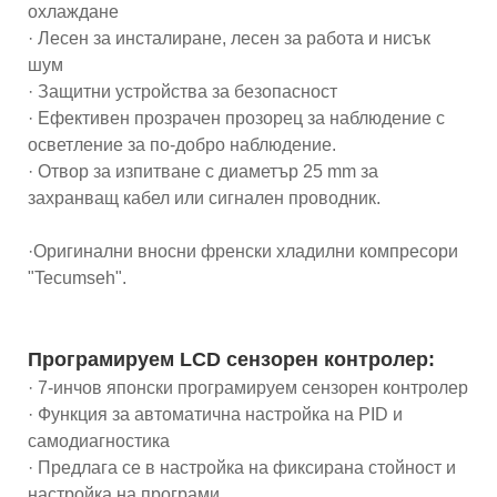
охлаждане
· Лесен за инсталиране, лесен за работа и нисък
шум
· Защитни устройства за безопасност
· Ефективен прозрачен прозорец за наблюдение с
осветление за по-добро наблюдение.
· Отвор за изпитване с диаметър 25 mm за
захранващ кабел или сигнален проводник.
·Оригинални вносни френски хладилни компресори
"Tecumseh".
Програмируем LCD сензорен контролер:
· 7-инчов японски програмируем сензорен контролер
· Функция за автоматична настройка на PID и
самодиагностика
· Предлага се в настройка на фиксирана стойност и
настройка на програми