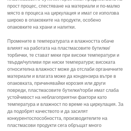
прост процес, спестяване на материали и по-малко
място в процеса на циркулация и имат се използва
широко в опаковките на продукти, особено
опаковките на храни и напитки.
Промените в температурата и влажността обаче
влияят на работата на пластмасовите бутилки/
торбички, те стават меки при високи температури и
твърди/чупливи при ниски температури; високата
относителна влажност може да отслаби органичните
материали и влагата може да кондензира вътре в
опаковката, причинявайки корозия или други
повреди, пластмасовите бутилки/торби имат слаба
устойчивост на неблагоприятни фактори като
температура и влажност по време на циркулация. За
да подобрят качеството и да засилят
конкурентоспособността, производителите на
пластмасови продукти сега обръщат много