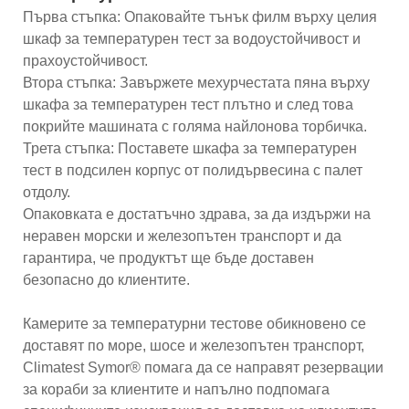
Първа стъпка: Опаковайте тънък филм върху целия
шкаф за температурен тест за водоустойчивост и
прахоустойчивост.
Втора стъпка: Завържете мехурчестата пяна върху
шкафа за температурен тест плътно и след това
покрийте машината с голяма найлонова торбичка.
Трета стъпка: Поставете шкафа за температурен
тест в подсилен корпус от полидървесина с палет
отдолу.
Опаковката е достатъчно здрава, за да издържи на
неравен морски и железопътен транспорт и да
гарантира, че продуктът ще бъде доставен
безопасно до клиентите.
Камерите за температурни тестове обикновено се
доставят по море, шосе и железопътен транспорт,
Climatest Symor® помага да се направят резервации
за кораби за клиентите и напълно подпомага