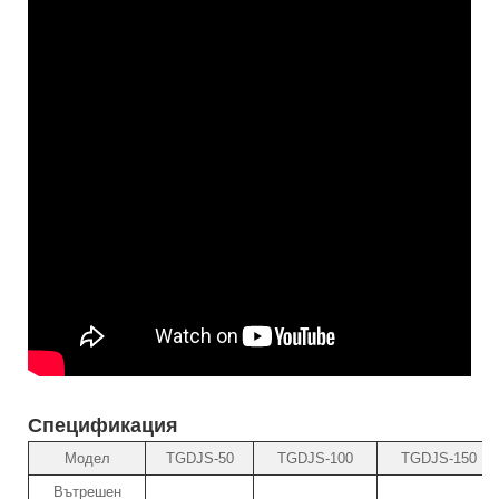
Спецификация
Модел
TGDJS-50
TGDJS-100
TGDJS-150
Вътрешен