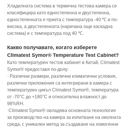
Хладилната система в термична тестова камера се
класифицира като едностепенна и двустепенна,
едностепенната е приета с температура -40 ℃ и по-
висока, а двустепенната (наричана още каскадна
система) е с температура под 40 ℃.
Какво получавате, когато изберете
Climatest Symor® Temperature Test Cabinet?
Като температурен тестов кабинет в Китай, Climatest
Symor® предоставя по-долу:
· Различни размери, различни климатични условия,
различни приложения са интегрирани в камера с
температурен цикъл Climatest Symor®, температура
от -70°C до +180°C и относителна влажност до
98%RH.
·Climatest Symor® овладява основната технология
за производство на камера за изпитване на околната
среда, с уникален метод за създаване на хомогенни