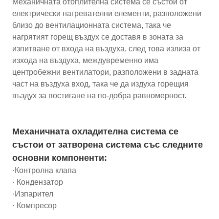
Механичната отоплителна система се състои от
електрически нагревателни елементи, разположени
близо до вентилационната система, така че
нагрятият горещ въздух се доставя в зоната за
изпитване от входа на въздуха, след това излиза от
изхода на въздуха, междувременно има
центробежни вентилатори, разположени в задната
част на въздуха вход, така че да издуха горещия
въздух за постигане на по-добра равномерност.
Механичната охладителна система се
състои от затворена система със следните
основни компоненти:
·Контролна клапа
· Кондензатор
·Изпарител
· Компресор