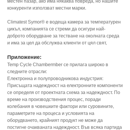
местен пазар, ако има някаква повреда, но нашите
конкуренти използват местни марки.
Climatest Symor® е водеща камера за температурен
цикъл, компанията се стреми да осигури най-
доброто оборудване за тестване на околната среда
и има за цел да обслужва клиенти от цял ​​свят,
Приложение:
Temp Cycle Chambermber се прилага широко в
следните отрасли:
Електронна и полупроводникова индустрия:
Присъщата надеждност на електронните компоненти
се определя от проектната схема за надеждност. По
време на производствения процес, поради
колебания в човешките фактори или суровините,
параметрите на процеса и условията на
оборудването, крайният продукт не може да
постигне очакваната надеждност. Във всяка партида