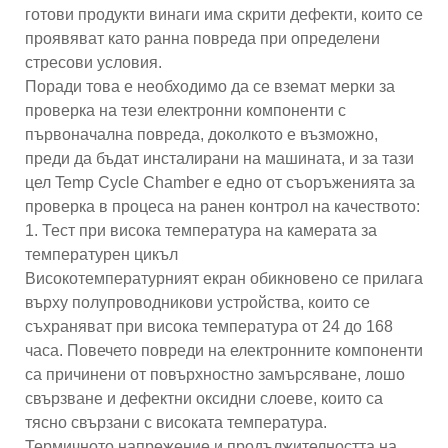
готови продукти винаги има скрити дефекти, които се
проявяват като ранна повреда при определени
стресови условия.
Поради това е необходимо да се вземат мерки за
проверка на тези електронни компоненти с
първоначална повреда, доколкото е възможно,
преди да бъдат инсталирани на машината, и за тази
цел Temp Cycle Chamber е едно от съоръженията за
проверка в процеса на ранен контрол на качеството:
1. Тест при висока температура на камерата за
температурен цикъл
Високотемпературният екран обикновено се прилага
върху полупроводникови устройства, които се
съхраняват при висока температура от 24 до 168
часа. Повечето повреди на електронните компоненти
са причинени от повърхностно замърсяване, лошо
свързване и дефектни оксидни слоеве, които са
тясно свързани с високата температура.
Термичното напрежение и продължителността на