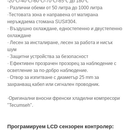
-20℃/-40℃/-60℃/-70℃/-85℃ до 180℃
· Различни обеми от 50 литра до 1000 литра
·Тестовата зона е направена от матирана
неръждаема стомана SUS#304.
· Въздушно охлаждане, едностепенно и двустепенно
охлаждане
· Лесен за инсталиране, лесен за работа и нисък
шум
· Защитни устройства за безопасност
· Ефективен прозрачен прозорец за наблюдение с
осветление за по-добро наблюдение.
· Отвор за изпитване с диаметър 25 mm за
захранващ кабел или сигнален проводник.
·Оригинални вносни френски хладилни компресори
"Tecumseh".
Програмируем LCD сензорен контролер: