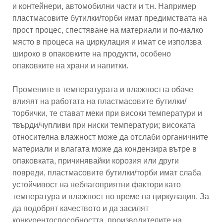
и контейнери, автомобилни части и т.н. Например
пластмасовите бутилки/торби имат предимствата на
прост процес, спестяване на материали и по-малко
място в процеса на циркулация и имат се използва
широко в опаковките на продукти, особено
опаковките на храни и напитки.
Промените в температурата и влажността обаче
влияят на работата на пластмасовите бутилки/
торбички, те стават меки при високи температури и
твърди/чупливи при ниски температури; високата
относителна влажност може да отслаби органичните
материали и влагата може да кондензира вътре в
опаковката, причинявайки корозия или други
повреди, пластмасовите бутилки/торби имат слаба
устойчивост на неблагоприятни фактори като
температура и влажност по време на циркулация. За
да подобрят качеството и да засилят
конкурентоспособността, производителите на