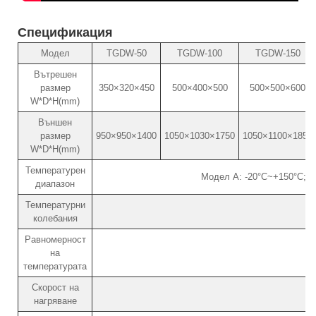
Спецификация
Модел
TGDW-50
TGDW-100
TGDW-150
Вътрешен
размер
350×320×450
500×400×500
500×500×600
W*D*H(mm)
Външен
размер
950×950×1400
1050×1030×1750
1050×1100×1850
W*D*H(mm)
Температурен
Модел A: -20°C~+150°C; М
диапазон
Температурни
колебания
Равномерност
на
температурата
Скорост на
нагряване