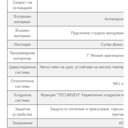
Скорост на
охлаждане
Вътрешен
Антикорозио
материал
Външен
Подсилени студено валцувани с
материал
Изолация
Супер фина фи
Програмируем
7” Япония оригинален 
контролер
Циркулационна
Ниско ниво на шум, устойчиви на висока температ
система
Отоплителна
NiCr на
система
Хладилна
Франция "TECUMSEH" Херметични хладилни компр
система
(
Защитни
Защита от изтичане и прекъсване, свръхнал
устройства
претовар
Захранване
AC22