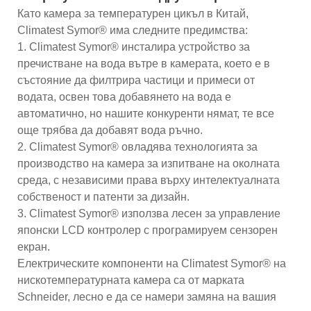
Като камера за температурен цикъл в Китай,
Climatest Symor® има следните предимства:
1. Climatest Symor® инсталира устройство за
пречистване на вода вътре в камерата, което е в
състояние да филтрира частици и примеси от
водата, освен това добавянето на вода е
автоматично, но нашите конкуренти нямат, те все
още трябва да добавят вода ръчно.
2. Climatest Symor® овладява технологията за
производство на камера за изпитване на околната
среда, с независими права върху интелектуалната
собственост и патенти за дизайн.
3. Climatest Symor® използва лесен за управление
японски LCD контролер с програмируем сензорен
екран.
Електрическите компоненти на Climatest Symor® на
нискотемпературната камера са от марката
Schneider, лесно е да се намери замяна на вашия