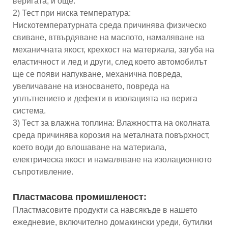
веригата, и още.
2) Тест при ниска температура:
Нискотемпературната среда причинява физическо
свиване, втвърдяване на маслото, намаляване на
механичната якост, крехкост на материала, загуба на
еластичност и лед и други, след което автомобилът
ще се появи напукване, механична повреда,
увеличаване на износването, повреда на
уплътнението и дефекти в изолацията на верига
система.
3) Тест за влажна топлина: Влажността на околната
среда причинява корозия на металната повърхност,
което води до влошаване на материала,
електрическа якост и намаляване на изолационното
съпротивление.
Пластмасова промишленост:
Пластмасовите продукти са навсякъде в нашето
ежедневие, включително домакински уреди, бутилки