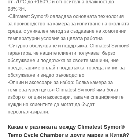
от -70°C до +180°C и относителна влажност до
98%RH.
·Climatest Symor® овладява основната технология
за производство на камера за изпитване на околната
среда, с уникален метод за създаване на хомогенни
температурни условия за цялата работна
·Сигурно обслужване и поддръжка: Climatest Symor®
гарантира, че нашите клиенти получават бързо
обслужване и поддръжка за своите машини, ние
предоставяме онлайн поддръжка, гореща линия за
обслужване и видео ръководство.
·Опции и аксесоари за избор: Всяка камера за
температурен цикъл Climatest Symor® има богат
избор от опции и аксесоари, така че специфичните
нужди на клиентите да могат да бъдат
персонализирани.
Каква е разликата между Climatest Symor®
Temp Cycle Chamber и други марки в Китай?