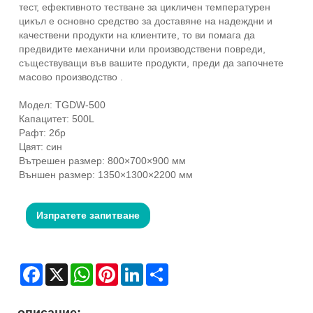
тест, ефективното тестване за цикличен температурен
цикъл е основно средство за доставяне на надеждни и
качествени продукти на клиентите, то ви помага да
предвидите механични или производствени повреди,
съществуващи във вашите продукти, преди да започнете
масово производство .
Модел: TGDW-500
Капацитет: 500L
Рафт: 2бр
Цвят: син
Вътрешен размер: 800×700×900 мм
Външен размер: 1350×1300×2200 мм
Изпратете запитване
Facebook
X
WhatsApp
Pinterest
LinkedIn
Share
описание: