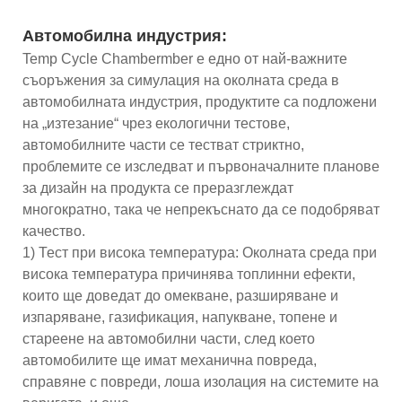
Автомобилна индустрия:
Temp Cycle Chambermber е едно от най-важните
съоръжения за симулация на околната среда в
автомобилната индустрия, продуктите са подложени
на „изтезание“ чрез екологични тестове,
автомобилните части се тестват стриктно,
проблемите се изследват и първоначалните планове
за дизайн на продукта се преразглеждат
многократно, така че непрекъснато да се подобряват
качество.
1) Тест при висока температура: Околната среда при
висока температура причинява топлинни ефекти,
които ще доведат до омекване, разширяване и
изпаряване, газификация, напукване, топене и
стареене на автомобилни части, след което
автомобилите ще имат механична повреда,
справяне с повреди, лоша изолация на системите на