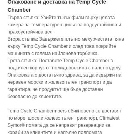
Опаковане и доставка на Temp Cycle
Chamber
Първа стъпка: Увийте тънък филм върху цялата
камера за температурен цикъл за водоустойчива и
прахоустойчива цел.
Втора стъпка: Завържете плътно мехурчестата пяна
върху Temp Cycle Chamber и след това покрийте
машината с голяма найлонова торбичка.
Трета стъпка: Поставете Temp Cycle Chamber в
подсилен корпус от полидървесина с палет отдолу.
Опаковката е достатъчно здрава, за да издържи на
неравен морски и железопътен транспорт и да
гарантира, че продуктът ще бъде доставен
безопасно до клиентите.
Temp Cycle Chambermbers обикновено се доставят
по море, шосе и железопътен транспорт, Climatest
Symor® помага да се направят резервации за
кораби за клиентите и напълно подпомага