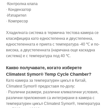
·Контролна клапа
· Кондензатор
·Изпарител
· Компресор
Хладилната система в термична тестова камера се
класифицира като едностепенна и двустепенна,
едностепенната е приета с температура -40 ℃ и по-
висока, а двустепенната (наричана още каскадна
система) е с температура под 40 ℃.
Какво получавате, когато изберете
Climatest Symor® Temp Cycle Chamber?
Като камера за температурен цикъл в Китай,
Climatest Symor® предоставя по-долу:
· Различни размери, различни климатични условия,
различни приложения са интегрирани в камера с
температурен цикъл Climatest Symor®, температура