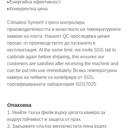
▸Енергийна ефективност
▸Конкурентна цена
Climatest Symor® строго контролира
производителността и качеството на температурните
камери на плота. Нашият QC проследява целия
процес от производството до пускането в
експлоатация. At the same time, we invite SGS lab to
calibrate again before shipping, this ensures our
customers are satisfied after receiving the machine and
can be put into use immediately. Всяка температурна
камера на пейките се калибрира от SGS,
сертифицираната лаборатория ISO17025.
Опаковка
1. Увийте тънък филм върху цялата камера за
водоустойчивост и защита от прах.
2. Завържете плътно мехурчестата пяна върху