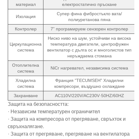
материал
електростатично пръскане
Супер фина фибростъкло вата/
Изолация
полиуретанова пяна
Контролер
7” програмируем сензорен контролер
Ниско ниво на шум, устойчиви на висока
Циркулационна
температура двигатели, центрофужен
система
вентилатор с дълга ос и многолистов тип
неръждаема стомана
Отоплителна
NiCr нагревател, независима система
система
Хладилна
Франция "TECUMSEH" Хладилни
система
компресори, въздушно охлаждане
Захранване
AC110V/220V/AC230V·50HZ/60HZ
Защита на безопасността:
· Независим температурен ограничител
· Защита на компресора от прегряване, свръхток и
свръхналягане.
· Защита от прегряване, прегряване на вентилатора