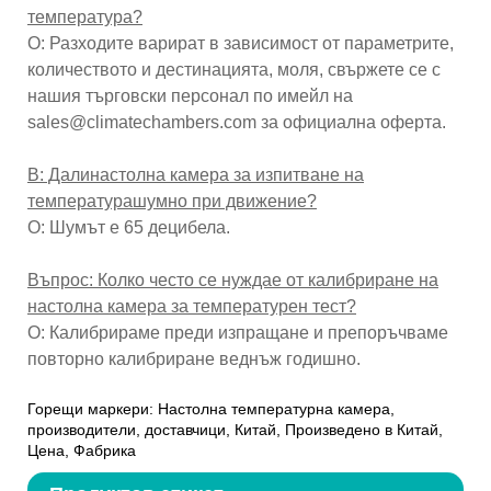
температура?
О: Разходите варират в зависимост от параметрите,
количеството и дестинацията, моля, свържете се с
нашия търговски персонал по имейл на
sales@climatechambers.com за официална оферта.
В: Дали
настолна камера за изпитване на
температура
шумно при движение?
О: Шумът е 65 децибела.
Въпрос: Колко често се нуждае от калибриране на
настолна камера за температурен тест?
О: Калибрираме преди изпращане и препоръчваме
повторно калибриране веднъж годишно.
Горещи маркери: Настолна температурна камера,
производители, доставчици, Китай, Произведено в Китай,
Цена, Фабрика