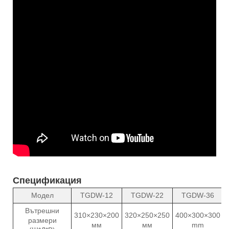
Спецификация
Модел
TGDW-12
TGDW-22
TGDW-36
Вътрешни
310×230×200
320×250×250
400×300×300
размери
мм
мм
mm