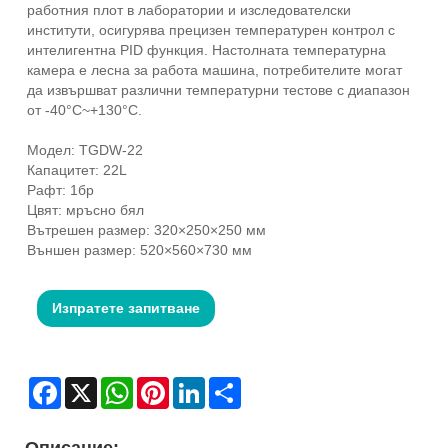
работния плот в лаборатории и изследователски
институти, осигурява прецизен температурен контрол с
интелигентна PID функция. Настолната температурна
камера е лесна за работа машина, потребителите могат
да извършват различни температурни тестове с диапазон
от -40°C~+130°C.
Модел: TGDW-22
Капацитет: 22L
Рафт: 1бр
Цвят: мръсно бял
Вътрешен размер: 320×250×250 мм
Външен размер: 520×560×730 мм
Изпратете запитване
Facebook
X
WhatsApp
Pinterest
LinkedIn
Share
Описание: