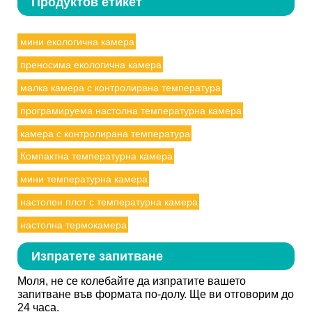
Продуктов етикет
мини екологична камера
преносима екологична камера
малка камера с контролирана температура
програмируема настолна температурна камера
камера с контролирана температура
Компактна температурна камера
мини температурна камера
настолен плот с температурна камера
настолна термокамера
Изпратете запитване
Моля, не се колебайте да изпратите вашето
запитване във формата по-долу. Ще ви отговорим до
24 часа.