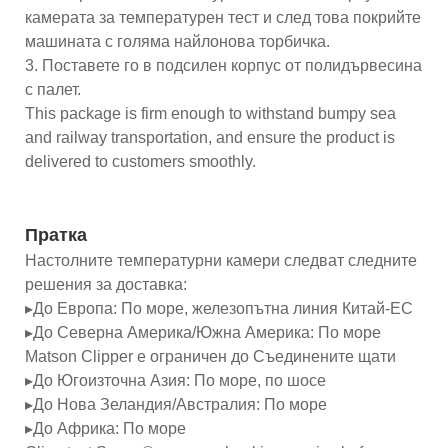
камерата за температурен тест и след това покрийте
машината с голяма найлонова торбичка.
3. Поставете го в подсилен корпус от полидървесина
с палет.
This package is firm enough to withstand bumpy sea
and railway transportation, and ensure the product is
delivered to customers smoothly.
Пратка
Настолните температурни камери следват следните
решения за доставка:
▸До Европа: По море, железопътна линия Китай-ЕС
▸До Северна Америка/Южна Америка: По море
Matson Clipper е ограничен до Съединените щати
▸До Югоизточна Азия: По море, по шосе
▸До Нова Зеландия/Австралия: По море
▸До Африка: По море