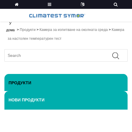
У
>
Продукти
>
Камера за изпитване на околната среда
>
Камера
дома
за настолен температурен тест
ПРОДУКТИ
НОВИ ПРОДУКТИ