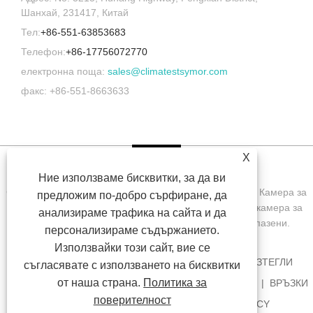
Шанхай, 231417, Китай
Тел:
+86-551-63853683
Телефон:
+86-17756072770
електронна поща:
sales@climatestsymor.com
факс: +86-551-8663633
X
Ние използваме бисквитки, за да ви
Copyright © 2022 Symor Instrument Equipment Co., Ltd. Камера за
предложим по-добро сърфиране, да
изпитване на околната среда, електронен сух шкаф, камера за
анализираме трафика на сайта и да
изпитване на ускорено изветряне Всички права запазени.
персонализираме съдържанието.
Използвайки този сайт, вие се
У ДОМА
ЗА НАС
ПРОДУКТИ
НОВИНИ
ИЗТЕГЛИ
съгласявате с използването на бисквитки
от наша страна.
Политика за
ИЗПРАТЕТЕ ЗАПИТВАНЕ
СВЪРЖЕТЕ СЕ С НАС
ВРЪЗКИ
поверителност
SITEMAP
RSS
XML
PRIVACY POLICY