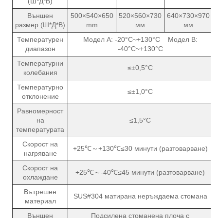
(Ш*Д*В)
Външен
500×540×650
520×560×730
640×730×970
размер (Ш*Д*В)
mm
мм
мм
Температурен
Модел A: -20°C~+130°C Модел B:
диапазон
-40°C~+130°C
Температурни
≤±0,5°C
колебания
Температурно
≤±1,0°C
отклонение
Равномерност
на
≤1,5°C
температурата
Скорост на
+25℃～+130℃≤30 минути (разтоварване)
нагряване
Скорост на
+25℃～-40℃≤45 минути (разтоварване)
охлаждане
Вътрешен
SUS#304 матирана неръждаема стомана
материал
Външен
Подсилена стоманена плоча с