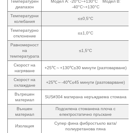
Температурен
Модел A: -20°C~+130°C Модел B:
диапазон
-40°C~+130°C
Температурни
≤±0,5°C
колебания
Температурно
≤±1,0°C
отклонение
Равномерност
на
≤1,5°C
температурата
Скорост на
+25℃～+130℃≤30 минути (разтоварване)
нагряване
Скорост на
+25℃～-40℃≤45 минути (разтоварване)
охлаждане
Вътрешен
SUS#304 матирана неръждаема стомана
материал
Външен
Подсилена стоманена плоча с
материал
електростатично пръскане
Супер фина фибростъкло вата/
Изолация
полиуретанова пяна