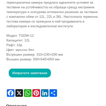
термоциклична камера предлага идеалните условия за
тестване на устойчивостта на образци срещу екстремни
температури и осигурява оптимално решение за тестване
с компактен обем от 12L, 22L и 36L. Настолната термична
тестова камера се превърна в най-продаваната в
лаборатории и изследователски институти.
Модел: TGDW-12
Капацитет: 12L
Рафт: 1бр
Цвят: мръсно бял
Вътрешен размер: 310×230×200 мм
Външен размер: 500×540×650 мм
Изпратете запитване
Facebook
X
WhatsApp
Pinterest
LinkedIn
Share
Описание