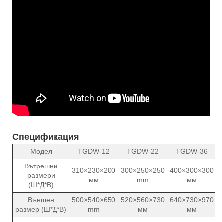
Спецификация
Модел
TGDW-12
TGDW-22
TGDW-36
Вътрешни
310×230×200
300×250×250
400×300×300
размери
мм
mm
мм
(Ш*Д*В)
Външен
500×540×650
520×560×730
640×730×970
размер (Ш*Д*В)
mm
мм
мм