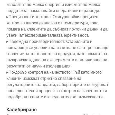
използват по-малко енергия и изискват по-малко
поддръжка, намалявайки оперативните разходи.
▸Прецизност и контрол: Осигурявайки прецизен
контрол в широк диапазон от температури, това
помага на клиентите да събират по-точни данни и да
увеличат експерименталната ефективност.
▸Надеждна производителност: Стабилните и
повтарящи се условия на изпитване са от решаващо
значение за тестването на продукта, като помагат за
възпроизвеждане на експерименти и валидиране на
резултати от научни изследвания.
▸По-добър контрол на качеството: Тъй като много
клиенти изискват стриктно спазване на
регулаторните стандарти, лабораториите осигуряват
последователни процеси за контрол на качеството и
подобряват своите изследователски възможности.
Калибриране