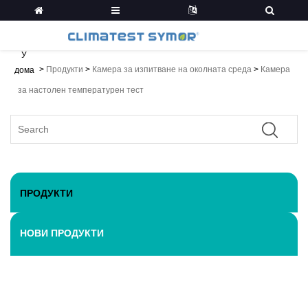
У
>
Продукти
>
Камера за изпитване на околната среда
>
Камера
дома
за настолен температурен тест
ПРОДУКТИ
НОВИ ПРОДУКТИ