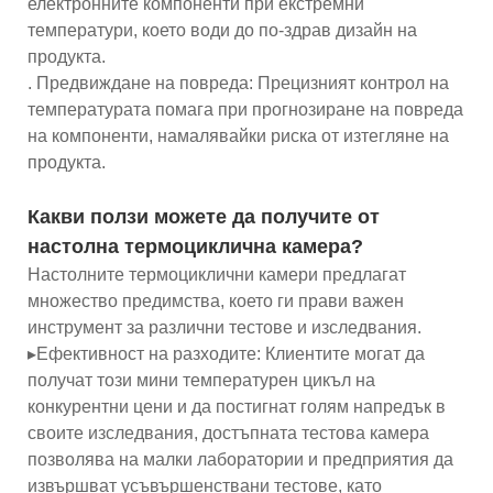
електронните компоненти при екстремни
температури, което води до по-здрав дизайн на
продукта.
. Предвиждане на повреда: Прецизният контрол на
температурата помага при прогнозиране на повреда
на компоненти, намалявайки риска от изтегляне на
продукта.
Какви ползи можете да получите от
настолна термоциклична камера?
Настолните термоциклични камери предлагат
множество предимства, което ги прави важен
инструмент за различни тестове и изследвания.
▸Ефективност на разходите: Клиентите могат да
получат този мини температурен цикъл на
конкурентни цени и да постигнат голям напредък в
своите изследвания, достъпната тестова камера
позволява на малки лаборатории и предприятия да
извършват усъвършенствани тестове, като