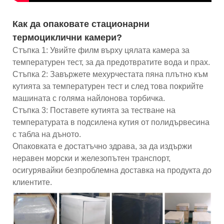
Как да опаковате стационарни
термоциклични камери?
Стъпка 1: Увийте филм върху цялата камера за
температурен тест, за да предотвратите вода и прах.
Стъпка 2: Завържете мехурчестата пяна плътно към
кутията за температурен тест и след това покрийте
машината с голяма найлонова торбичка.
Стъпка 3: Поставете кутията за тестване на
температурата в подсилена кутия от полидървесина
с табла на дъното.
Опаковката е достатъчно здрава, за да издържи
неравен морски и железопътен транспорт,
осигурявайки безпроблемна доставка на продукта до
клиентите.