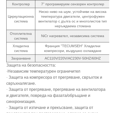
Контролер
7” програмируем сензорен контролер
Ниско ниво на шум, устойчиви на висока
Циркулационна
температура двигатели, центрофужен
система
вентилатор с дълга ос и многолистов тип
неръждаема стомана
Отоплителна
NiCr нагревател, независима система
система
Хладилна
Франция "TECUMSEH" Хладилни
система
компресори, въздушно охлаждане
Захранване
AC110V/220V/AC230V·50HZ/60HZ
Защита на безопасността:
·Независим температурен ограничител
· Защита на компресора от прегряване, свръхток и
свръхналягане.
· Защита от прегряване, прегряване на вентилатора
и двигателя, повреда на фазата/обръщане и
синхронизация.
· Защита от изтичане и прекъсване, защита от