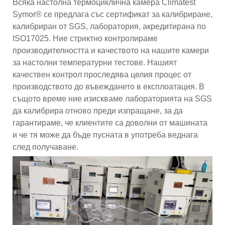
Всяка настолна термоциклична камера Climatest
Symor® се предлага със сертификат за калибриране,
калибриран от SGS, лаборатория, акредитирана по
ISO17025. Ние стриктно контролираме
производителността и качеството на нашите камери
за настолни температурни тестове. Нашият
качествен контрол проследява целия процес от
производството до въвеждането в експлоатация. В
същото време ние изискваме лабораторията на SGS
да калибрира отново преди изпращане, за да
гарантираме, че клиентите са доволни от машината
и че тя може да бъде пусната в употреба веднага
след получаване.