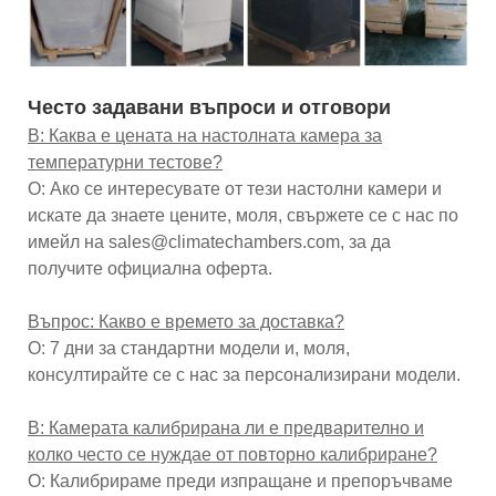
Често задавани въпроси и отговори
В: Каква е цената на настолната камера за
температурни тестове?
О: Ако се интересувате от тези настолни камери и
искате да знаете цените, моля, свържете се с нас по
имейл на sales@climatechambers.com, за да
получите официална оферта.
Въпрос: Какво е времето за доставка?
О: 7 дни за стандартни модели и, моля,
консултирайте се с нас за персонализирани модели.
В: Камерата калибрирана ли е предварително и
колко често се нуждае от повторно калибриране?
О: Калибрираме преди изпращане и препоръчваме