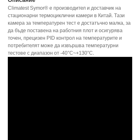
Climatest Symor® е производител и доставчик на
стационарни термоциклични камери в Китай. Тази
камера за температурен тест е достатъчно малка, за
да бъде поставена на работния плот и осигурява
точен, прецизен PID контрол на температурите и
потребителят може да извършва температурни
тестове с диапазон от -40°C~+130°C.