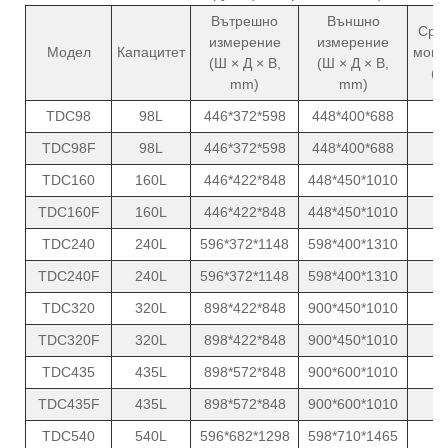
Вътрешно
Външно
Сре
измерение
измерение
Модел
Капацитет
мощн
(Ш × Д × В,
(Ш × Д × В,
(W
mm)
mm)
TDC98
98L
446*372*598
448*400*688
8
TDC98F
98L
446*372*598
448*400*688
8
TDC160
160L
446*422*848
448*450*1010
8
TDC160F
160L
446*422*848
448*450*1010
8
TDC240
240L
596*372*1148
598*400*1310
8
TDC240F
240L
596*372*1148
598*400*1310
8
TDC320
320L
898*422*848
900*450*1010
8
TDC320F
320L
898*422*848
900*450*1010
8
TDC435
435L
898*572*848
900*600*1010
8
TDC435F
435L
898*572*848
900*600*1010
8
TDC540
540L
596*682*1298
598*710*1465
8