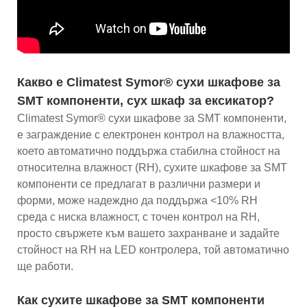
Какво е Climatest Symor® сухи шкафове за
SMT компоненти, сух шкаф за ексикатор?
Climatest Symor® сухи шкафове за SMT компоненти,
е заграждение с електронен контрол на влажността,
което автоматично поддържа стабилна стойност на
относителна влажност (RH), сухите шкафове за SMT
компоненти се предлагат в различни размери и
форми, може надеждно да поддържа <10% RH
среда с ниска влажност, с точен контрол на RH,
просто свържете към вашето захранване и задайте
стойност на RH на LED контролера, той автоматично
ще работи.
Как сухите шкафове за SMT компоненти