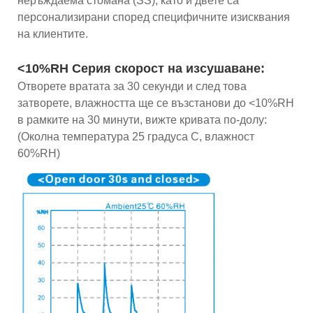
неръждаема стомана (SS), като и двете са
персонализирани според специфичните изисквания
на клиентите.
<10%RH Серия скорост на изсушаване:
Отворете вратата за 30 секунди и след това
затворете, влажността ще се възстанови до <10%RH
в рамките на 30 минути, вижте кривата по-долу:
(Околна температура 25 градуса C, влажност
60%RH)