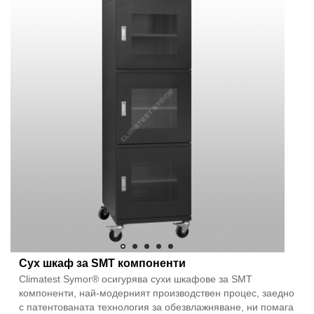
Сух шкаф за SMT компоненти
Climatest Symor® осигурява сухи шкафове за SMT
компоненти, най-модерният производствен процес, заедно
с патентованата технология за обезвлажняване, ни помага