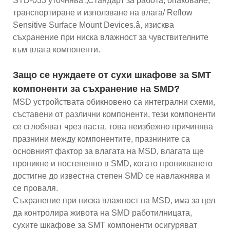
STD-033 уточнява „Стандарт за работа, опаковане,
транспортиране и използване на влага/ Reflow
Sensitive Surface Mount Devices.â, изисква
съхранение при ниска влажност за чувствителните
към влага компоненти.
Защо се нуждаете от сухи шкафове за SMT
компоненти за съхранение на SMD?
MSD устройствата обикновено са интегрални схеми,
съставени от различни компоненти, тези компоненти
се сглобяват чрез паста, това неизбежно причинява
празнини между компонентите, празнините са
основният фактор за влагата на MSD, влагата ще
проникне и постепенно в SMD, когато проникването
достигне до известна степен SMD се навлажнява и
се проваля.
Съхранение при ниска влажност на MSD, има за цел
да контролира живота на SMD работилницата,
сухите шкафове за SMT компоненти осигуряват