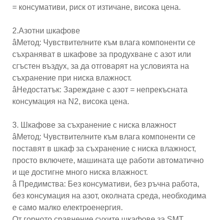
= консумативи, риск от изтичане, висока цена.
2.Азотни шкафове
âМетод: Чувствителните към влага компоненти се
съхраняват в шкафове за продухване с азот или
сгъстен въздух, за да отговарят на условията на
съхранение при ниска влажност.
âНедостатък: Зареждане с азот = непрекъсната
консумация на N2, висока цена.
3. Шкафове за съхранение с ниска влажност
âМетод: Чувствителните към влага компоненти се
поставят в шкаф за съхранение с ниска влажност,
просто включете, машината ще работи автоматично
и ще достигне много ниска влажност.
â Предимства: Без консумативи, без ръчна работа,
без консумация на азот, околната среда, необходима
е само малко електроенергия.
От горното сравнение сухите шкафове за SMT