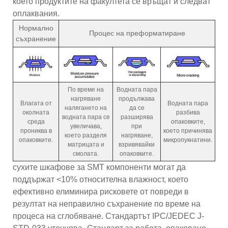
което продуктите на факултета се връщат и следват
оплаквания.
Нормално
Процес на преформатиране
съхранение
По време на
Водната пара
нагряване
продължава
Влагата от
Водната пара
налягането на
да се
околната
разбива
водната пара се
разширява
среда
опаковките,
увеличава,
при
прониква в
което причинява
което разделя
нагряване,
опаковките.
микропукнатини.
матрицата и
взривявайки
смолата.
опаковките.
сухите шкафове за SMT компоненти могат да
поддържат <10% относителна влажност, което
ефективно елиминира рисковете от повреди в
резултат на неправилно съхранение по време на
процеса на сглобяване. Стандартът IPC/JEDEC J-