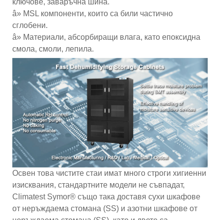
ключове, заваръчна шина.
â» MSL компоненти, които са били частично
сглобени.
â» Материали, абсорбиращи влага, като епоксидна
смола, смоли, лепила.
Освен това чистите стаи имат много строги хигиенни
изисквания, стандартните модели не съвпадат,
Climatest Symor® също така доставя сухи шкафове
от неръждаема стомана (SS) и азотни шкафове от