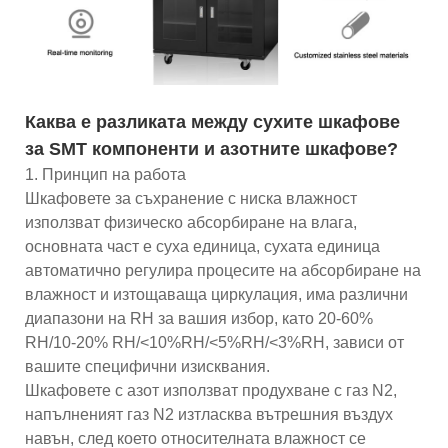
Каква е разликата между сухите шкафове
за SMT компоненти и азотните шкафове?
1. Принцип на работа
Шкафовете за съхранение с ниска влажност
използват физическо абсорбиране на влага,
основната част е суха единица, сухата единица
автоматично регулира процесите на абсорбиране на
влажност и изтощаваща циркулация, има различни
диапазони на RH за вашия избор, като 20-60%
RH/10-20% RH/<10%RH/<5%RH/<3%RH, зависи от
вашите специфични изисквания.
Шкафовете с азот използват продухване с газ N2,
напълненият газ N2 изтласква вътрешния въздух
навън, след което относителната влажност се