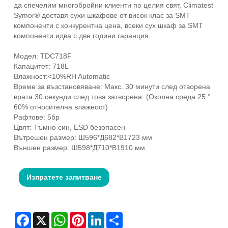
да спечелим многобройни клиенти по целия свят, Climatest
Symor® доставя сухи шкафове от висок клас за SMT
компоненти с конкурентна цена, всеки сух шкаф за SMT
компоненти идва с две години гаранция.
Модел: TDC718F
Капацитет: 718L
Влажност:<10%RH Automatic
Време за възстановяване: Макс. 30 минути след отворена
врата 30 секунди след това затворена. (Околна среда 25 °
60% относителна влажност)
Рафтове: 5бр
Цвят: Тъмно син, ESD безопасен
Вътрешен размер: Ш596*Д682*В1723 мм
Външен размер: Ш598*Д710*В1910 мм
Изпратете запитване
Facebook
X
WhatsApp
Pinterest
LinkedIn
Share