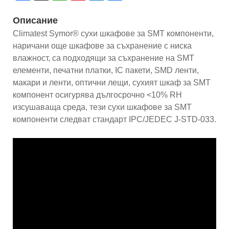
Описание
Climatest Symor® сухи шкафове за SMT компоненти,
наричани още шкафове за съхранение с ниска
влажност, са подходящи за съхранение на SMT
елементи, печатни платки, IC пакети, SMD ленти,
макари и ленти, оптични лещи, сухият шкаф за SMT
компонент осигурява дългосрочно <10% RH
изсушаваща среда, тези сухи шкафове за SMT
компоненти следват стандарт IPC/JEDEC J-STD-033.