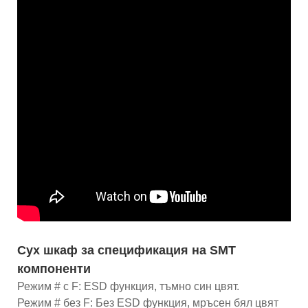
Сух шкаф за спецификация на SMT
компоненти
Режим # с F: ESD функция, тъмно син цвят.
Режим # без F: Без ESD функция, мръсен бял цвят