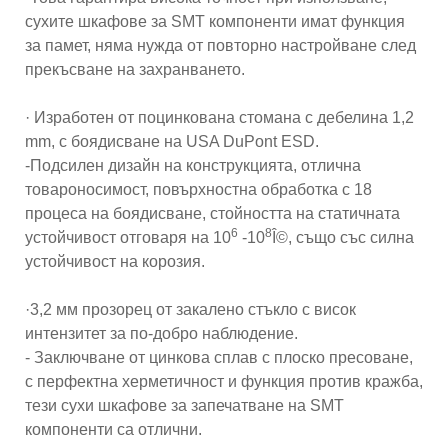
сухите шкафове за SMT компоненти имат функция
за памет, няма нужда от повторно настройване след
прекъсване на захранването.
· Изработен от поцинкована стомана с дебелина 1,2
mm, с боядисване на USA DuPont ESD.
-Подсилен дизайн на конструкцията, отлична
товароносимост, повърхностна обработка с 18
процеса на боядисване, стойността на статичната
6
8
устойчивост отговаря на 10
-10
Î©, също със силна
устойчивост на корозия.
·3,2 мм прозорец от закалено стъкло с висок
интензитет за по-добро наблюдение.
- Заключване от цинкова сплав с плоско пресоване,
с перфектна херметичност и функция против кражба,
тези сухи шкафове за запечатване на SMT
компоненти са отлични.