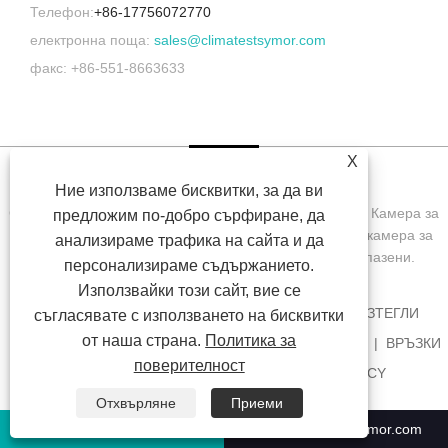
Телефон:
+86-17756072770
електронна поща:
sales@climatestsymor.com
факс: +86-551-8663633
X
Ние използваме бисквитки, за да ви
Copyright © 2022 Symor Instrument Equipment Co., Ltd. Камера за
предложим по-добро сърфиране, да
изпитване на околната среда, електронен сух шкаф, камера за
анализираме трафика на сайта и да
изпитване на ускорено изветряне Всички права запазени.
персонализираме съдържанието.
Използвайки този сайт, вие се
У ДОМА
ЗА НАС
ПРОДУКТИ
НОВИНИ
ИЗТЕГЛИ
съгласявате с използването на бисквитки
от наша страна.
Политика за
ИЗПРАТЕТЕ ЗАПИТВАНЕ
СВЪРЖЕТЕ СЕ С НАС
ВРЪЗКИ
поверителност
SITEMAP
RSS
XML
PRIVACY POLICY
Отхвърляне
Приеми
+86-551-63853683
sales@climatestsymor.com