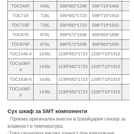
TDC540F
540L
596*682*1298
598*710*1465
8
TDC718
718L
596*682*1723
598*710*1910
8
TDC718F
718L
596*682*1723
598*710*1910
8
TDC870
870L
898*572*1698
900*600*1890
1
TDC870F
870L
898*572*1698
900*600*1890
1
TDC1436-4
1436L
1198*682*1723
1200*710*1910
2
TDC1436F-
1436L
1198*682*1723
1200*710*1910
2
4
TDC1436-6
1436L
1198*682*1723
1200*710*1910
2
TDC1436F-
1436L
1198*682*1723
1200*710*1910
2
6
Сух шкаф за SMT компоненти
· Приема оригинален внесен в Швейцария сензор за
влажност и температура.
-Това гарантира висока точност при използване,