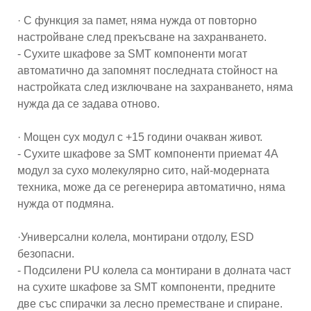
· С функция за памет, няма нужда от повторно
настройване след прекъсване на захранването.
- Сухите шкафове за SMT компоненти могат
автоматично да запомнят последната стойност на
настройката след изключване на захранването, няма
нужда да се задава отново.
· Мощен сух модул с +15 години очакван живот.
- Сухите шкафове за SMT компоненти приемат 4A
модул за сухо молекулярно сито, най-модерната
техника, може да се регенерира автоматично, няма
нужда от подмяна.
·Универсални колела, монтирани отдолу, ESD
безопасни.
- Подсилени PU колела са монтирани в долната част
на сухите шкафове за SMT компоненти, предните
две със спирачки за лесно преместване и спиране.