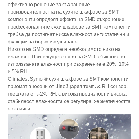
ефективно решение за съхранение,
производителността на сухите шкафове за SMT
компоненти определя ефекта на SMD съхранение,
професионалните сухи шкафове за SMT компоненти
трябва да постигнат ниска влажност, антистатични и
функции за бързо изсушаване.
Нивото на SMD определя необходимото ниво на
влажност. При текущото ниво на SMD, обикновено
използваната влажност при съхранение е 20%, 10%
и 5% RH.
Climatest Symor® сухи шкафове за SMT компоненти
приемат внесени от Швейцария темп. & RH сензор,
грешката е +/-2% RH, с висока прецизност и висока
стабилност, влажността се регулира, херметичността
е отлична.