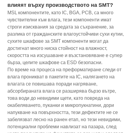
влияят върху производството на SMT?
MSL компонентите, като IC, BGA, PCB, са много
чувствителни към влага, тези компоненти имат
строги изисквания за средата за съхранение, за
разлика от гражданските влагоустойчиви сухи кутии,
сухите шкафове за SMT компоненти могат да
достигнат много ниска стойност на влажност,
скоростта на изсушаване и възстановяване е супер
бърза, целите шкафове са ESD безопасни.
По време на процеса на преформатиране следи от
влага проникват в пакетите на IC, налягането на
влагата се повишава поради нагряване,
абсорбираната влага се разширява бързо вътре,
това води до невидими щети, като повреда на
окабеляването, пуканки и микропукнатини, дори
напукване на повърхността, тези дефектите не се
забелязват лесно на ранен етап, но тези невидими,
потенциални проблеми навлизат на пазара, след