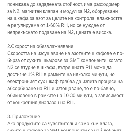
понижава до зададената стойност, има разходомер
за N2, магнитен клапан и модул за N2, оборудвани
на шкафа за азот за целите на контрола, влажността
е регулируема от 1-60% RH, но се нуждае от
непрекъснато подаване на N2, цената е висока.
2.Скорост на обезвлажняване
Скоростта на изсушаване на азотните шкафове е по-
бърза от сухите шкафове за SMT компоненти, когато
N2 се втурне в шкафа, вътрешната RH може да
достигне 1% RH в рамките на няколко минути, но
електронният сух шкаф трябва да изпита процеси на
абсорбиране на RH и изтощаване, то е по-бавно,
обикновено в рамките на 10-30 минути, в зависимост
от конкретния диапазон на RH.
3. Приложение
Ако продуктите са чувствителни само към влага,
сухите шкафове за SMT компоненти са най-добрият