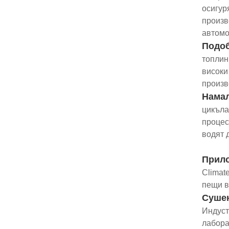
осигур
произв
автомо
Подоб
топлин
високи
произв
Намал
цикъла
процес
водят 
Прил
Climat
пещи в
Сушен
Индуст
лабора