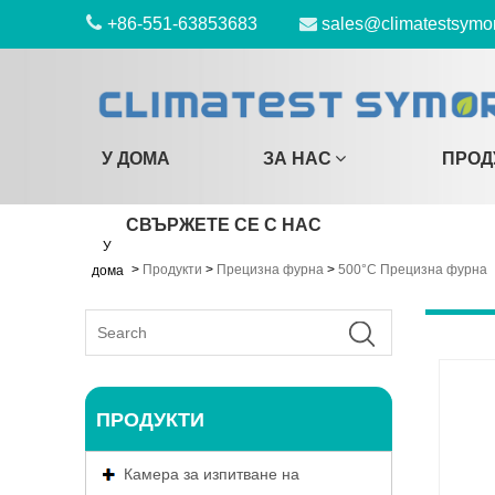
+86-551-63853683
sales@climatestsymo
У ДОМА
ЗА НАС
ПРОД
СВЪРЖЕТЕ СЕ С НАС
У
>
Продукти
>
Прецизна фурна
>
500°C Прецизна фурна
дома
ПРОДУКТИ
Камера за изпитване на