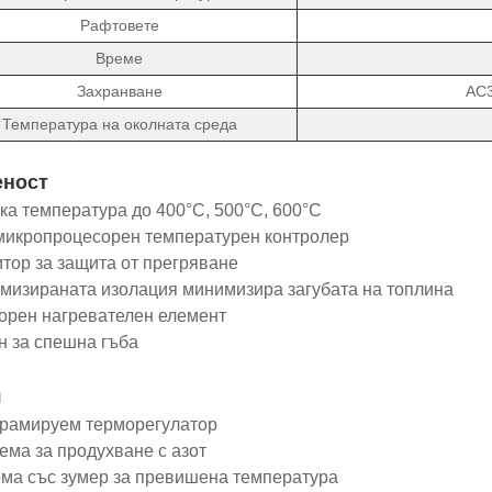
Рафтовете
Време
Захранване
AC3
Температура на околната среда
еност
а температура до 400°C, 500°C, 600°C
икропроцесорен температурен контролер
ор за защита от прегряване
изираната изолация минимизира загубата на топлина
рен нагревателен елемент
 за спешна гъба
я
рамируем терморегулатор
ма за продухване с азот
а със зумер за превишена температура