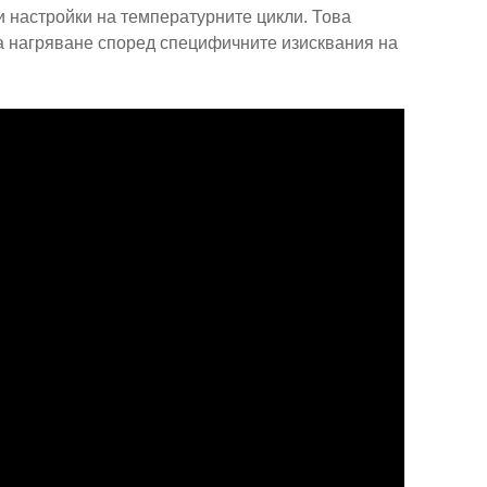
 настройки на температурните цикли. Това
а нагряване според специфичните изисквания на