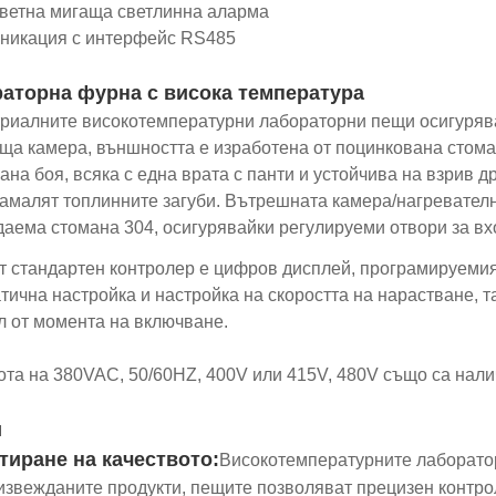
етна мигаща светлинна аларма
икация с интерфейс RS485
аторна фурна с висока температура
риалните високотемпературни лабораторни пещи осигурява
ща камера, външността е изработена от поцинкована стоман
ана боя, всяка с една врата с панти и устойчива на взрив д
намалят топлинните загуби. Вътрешната камера/нагревател
аема стомана 304, осигурявайки регулируеми отвори за вхо
 стандартен контролер е цифров дисплей, програмируемият
тична настройка и настройка на скоростта на нарастване, 
л от момента на включване.
ота на 380VAC, 50/60HZ, 400V или 415V, 480V също са нали
и
тиране на качеството:
Високотемпературните лаборатор
извежданите продукти, пещите позволяват прецизен контро