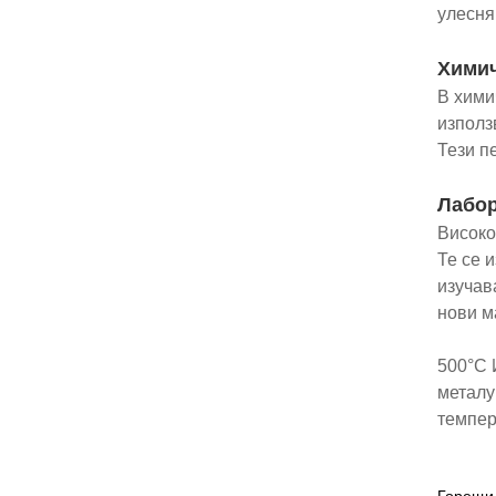
улесня
Химич
В хими
използ
Тези п
Лабор
Високо
Те се 
изучав
нови м
500°C 
металу
темпер
Горещи 