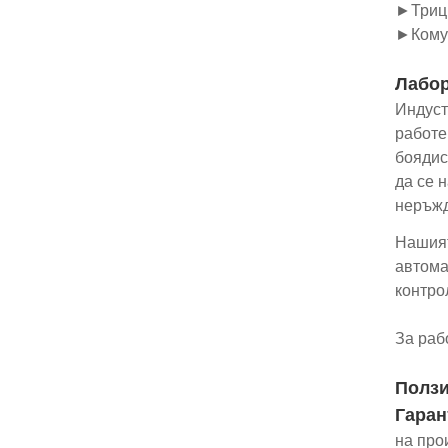
►Трицв
►Комун
Лабор
Индуст
работе
боядис
да се 
неръжд
Нашият
автома
контро
За раб
Полз
Гаран
на про