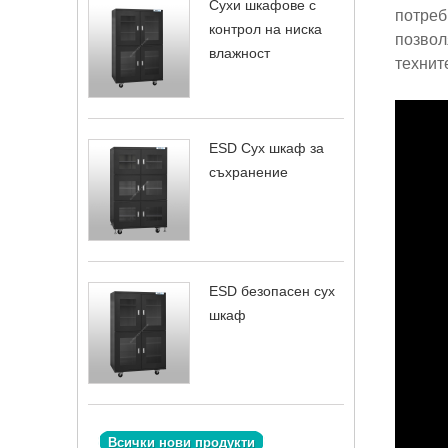
Сухи шкафове с
потреб
контрол на ниска
позвол
влажност
технит
ESD Сух шкаф за
съхранение
ESD безопасен сух
шкаф
Всички нови продукти