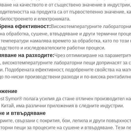
яване на качеството е от съществено значение в индустрии,
одителността на продукта са от първостепенно значение, ка
билостроенето и електрониката.
рена ефективност:
Високотемпературните лабораторни 
на обработка, сушене, втвърдяване и други термични проце
 температури намалява времето за обработка, като по този
одството и изследователските работни процеси.
яване на разходите:
Чрез оптимизиране на параметрит
, високотемпературните лабораторни пещи допринасят за с
и. Подобрената ефективност, подобрените свойства на мат
до по-ниски производствени разходи и по-висока рентабилно
ожение
est Symor® полага усилия да стане отличен производител 
 Китай, има различни приложения в следните индустрии.
е и втвърдяване
риите, свързани с покрития, бои, лепила и други повърхнос
торни пещи за процесите на сушене и втвърдяване. Тези пе