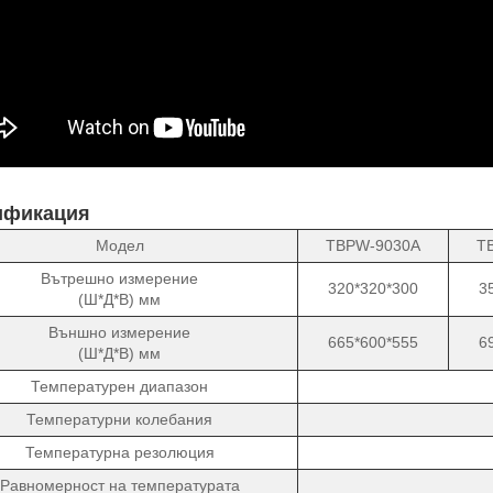
ификация
Модел
TBPW-9030A
T
Вътрешно измерение
320*320*300
3
(Ш*Д*В) мм
Външно измерение
665*600*555
6
(Ш*Д*В) мм
Температурен диапазон
Температурни колебания
Температурна резолюция
Равномерност на температурата