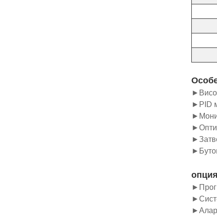
Особ
►Висок
►PID м
►Монит
►Оптим
►Затво
►Бутон
опци
►Прог
►Систе
►Аларм