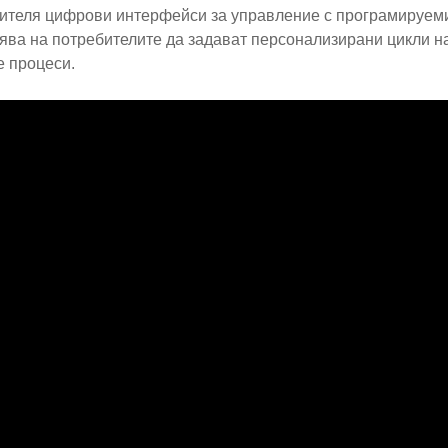
ителя цифрови интерфейси за управление с програмируеми
ява на потребителите да задават персонализирани цикли н
е процеси.