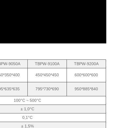
BPW-9050A
TBPW-9100A
TBPW-9200A
50*350*400
450*450*450
600*600*600
95*635*635
795*730*690
950*885*840
100°C ~ 500°C
± 1,0°C
0,1°C
± 1,5%