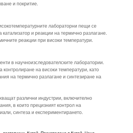
ване и покритие.
исокотемпературните лабораторни пещи се
а катализатор и реакции на термично разлагане.
мичните реакции при високи температури.
нти в научноизследователските лаборатории.
а контролиране на високи температури, като
ания на термично разлагане и синтезиране на
хващат различни индустрии, включително
ания, в които прецизният контрол на
иали, синтеза и експериментирането.
доставчици, Китай, Произведено в Китай, Цена,