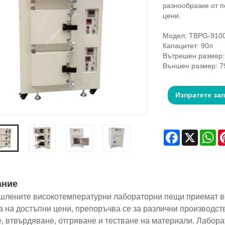
разнообразие от п
цени.
Модел: TBPG-910
Капацитет: 90л
Вътрешен размер:
Външен размер: 7
Изпратете за
Facebook
X
Wh
ание
лените високотемпературни лабораторни пещи приемат ве
а на достъпни цени, препоръчва се за различни производс
, втвърдяване, отгряване и тестване на материали. Лабора