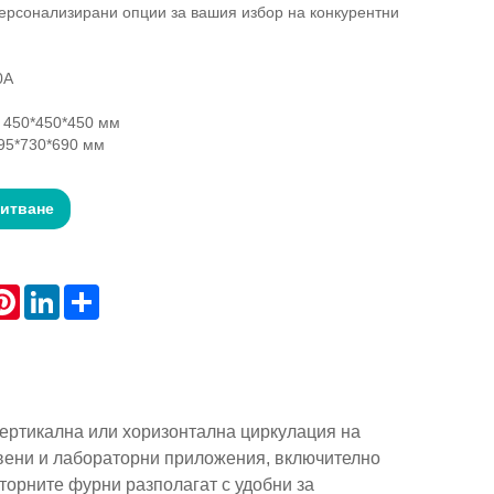
ерсонализирани опции за вашия избор на конкурентни
0A
 450*450*450 мм
95*730*690 мм
питване
atsApp
Pinterest
LinkedIn
Share
ртикална или хоризонтална циркулация на
твени и лабораторни приложения, включително
торните фурни разполагат с удобни за