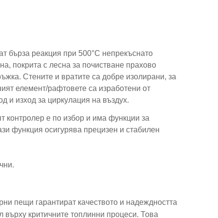
т бърза реакция при 500°C непрекъснато
а, покрита с лесна за почистване прахово
ръжка. Стените и вратите са добре изолирани, за
ният елемент/рафтовете са изработени от
д и изход за циркулация на въздух.
 контролер е по избор и има функции за
тази функция осигурява прецизен и стабилен
чни.
ни пещи гарантират качеството и надеждността
л върху критичните топлинни процеси. Това