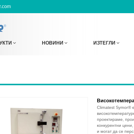
r.com
УКТИ
НОВИНИ
ИЗТЕГЛИ
Високотемпера
Climatest Symor® 
високотемператур
проектираме, про
конкурентни цени,
и могат да се пер