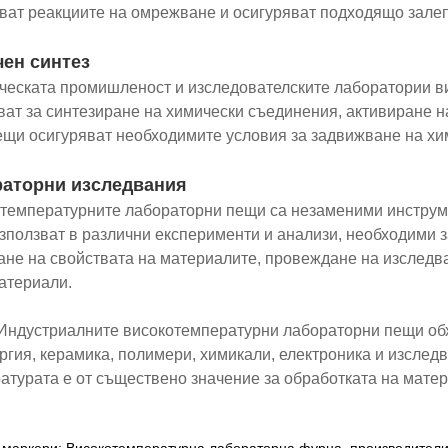
ват реакциите на омрежване и осигуряват подходящо залеп
ен синтез
ческата промишленост и изследователските лаборатории в
ват за синтезиране на химически съединения, активиране н
ещи осигуряват необходимите условия за задвижване на хи
аторни изследвания
температурните лабораторни пещи са незаменими инструме
използват в различни експерименти и анализи, необходими з
ане на свойствата на материалите, провеждане на изследв
атериали.
Индустриалните високотемпературни лабораторни пещи об
ргия, керамика, полимери, химикали, електроника и изследв
атурата е от съществено значение за обработката на матер
маркери: Високотемпературна лабораторна фурна, производители, 