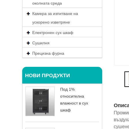
околната среда
Камера за изпитване на
ускорено изветряне
Електронен сух шкаф
Сушилня
Прецизна фурна
НОВИ ПРОДУКТИ
Под 1%
относителна
влажност в сух
Опис
шкаф
Промиш
въздух
сушене