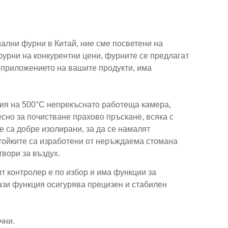
ални фурни в Китай, ние сме посветени на
урни на конкурентни цени, фурните се предлагат
а приложението на вашите продукти, има
ия на 500°C непрекъснато работеща камера,
сно за почистване прахово пръскане, всяка с
е са добре изолирани, за да се намалят
тойките са изработени от неръждаема стомана
вори за въздух.
 контролер е по избор и има функции за
тази функция осигурява прецизен и стабилен
чни.