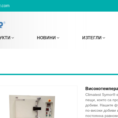
r.com
УКТИ
НОВИНИ
ИЗТЕГЛИ
Високотемпера
Climatest Symor®
пещи, които са пр
добиви. Нашите фу
по-високи добиви 
постоянна равном