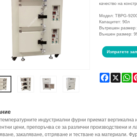
качество на констр
Модел: TBPG-920
Капацитет: 90л
Вътрешен размер:
Външен размер: 9
Изпратете за
Facebook
X
Wh
ание
температурните индустриални фурни приемат вертикална и
ентни цени, препоръчва се за различни производствени и 
яване, закаляване, отгряване и тестване на материали. Фур