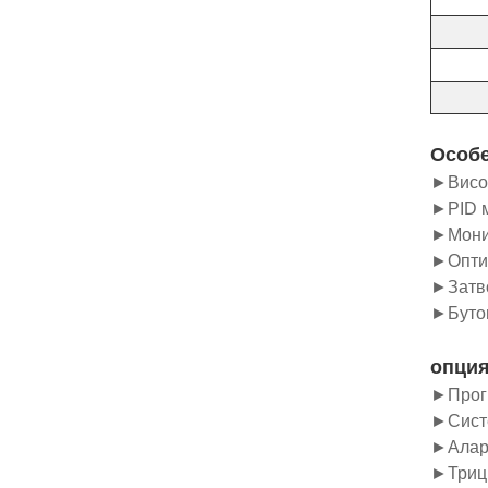
Особ
►Висок
►PID м
►Монит
►Оптим
►Затво
►Бутон
опци
►Прог
►Систе
►Аларм
►Трицв