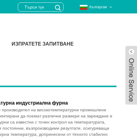
български
ИЗПРАТЕТЕ ЗАПИТВАНЕ
турна индустриална фурна
 е производител на високотемпературни промишлени
оектирани да поемат различни размери на зареждане и
рни са известни с точен контрол на температурата,
и постоянни, възпроизводими резултати, осигуряващи
Live
ерна температура, допринесени от тяхното стабилно