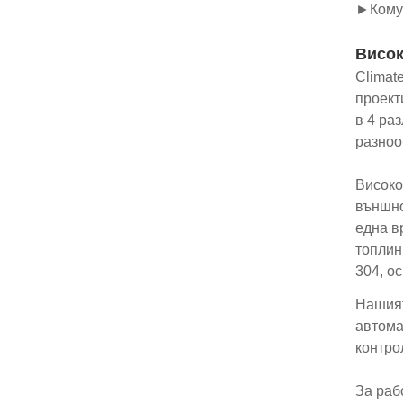
►Комун
Висок
Climat
проект
в 4 ра
разноо
Високо
външно
една в
топлин
304, о
Нашият
автома
контро
За раб