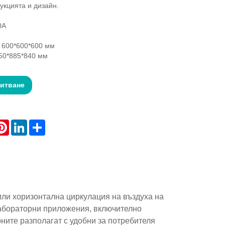
укцията и дизайн.
0A
 600*600*600 мм
50*885*840 мм
питване
atsApp
Pinterest
LinkedIn
Share
ли хоризонтална циркулация на въздуха на
лабораторни приложения, включително
ните разполагат с удобни за потребителя