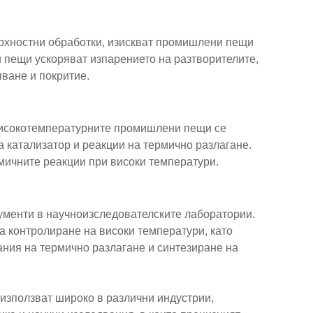
ърхностни обработки, изискват промишлени пещи
и пещи ускоряват изпарението на разтворителите,
ване и покритие.
високотемпературните промишлени пещи се
а катализатор и реакции на термично разлагане.
мичните реакции при високи температури.
менти в научноизследователските лаборатории.
а контролиране на високи температури, като
ания на термично разлагане и синтезиране на
зползват широко в различни индустрии,