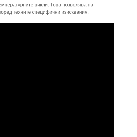
емпературните цикли. Това позволява на
поред техните специфични изисквания.