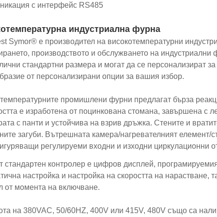
икация с интерфейс RS485
отемпературна индустриална фурна
est Symor® е производител на високотемпературни индустри
ирането, производството и обслужването на индустриални ф
злични стандартни размера и могат да се персонализират з
бразие от персонализирани опции за вашия избор.
температурните промишлени фурни предлагат бърза реакц
стта е изработена от поцинкована стомана, завършена с ле
рата с панти и устойчива на взрив дръжка. Стените и вратит
ните загуби. Вътрешната камера/нагревателният елемент/с
сигуряващи регулируеми входни и изходни циркулационни от
 стандартен контролер е цифров дисплей, програмируемият
тична настройка и настройка на скоростта на нарастване, 
л от момента на включване.
ота на 380VAC, 50/60HZ, 400V или 415V, 480V също са нали