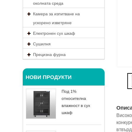
околната среда
Камера за изпитване на
ускорено изветряне
Електронен сух шкаф
Сушилня
Прецизна фурна
НОВИ ПРОДУКТИ
Под 1%
относителна
влажност в сух
Опис
шкаф
Високо
конкур
втвърд