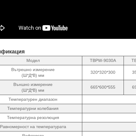
ификация
Модел
TBPW-9030A
T
Вътрешно измерение
320*320*300
3
(Ш*Д*В) мм
Външно измерение
665*600*555
6
(Ш*Д*В) мм
Температурен диапазон
Температурни колебания
Температурна резолюция
Равномерност на температурата
Рафтовете