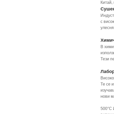
Китай,
Сушен
Индуст
с висо
улесня
Химич
В хими
използ
Тези п
Лабор
Високо
Те се 
изучав
нови м
500°C 