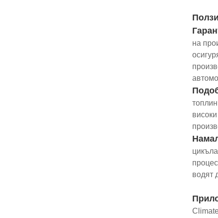
Полз
Гаран
на про
осигур
произв
автомо
Подоб
топлин
високи
произв
Намал
цикъла
процес
водят 
Прил
Climat