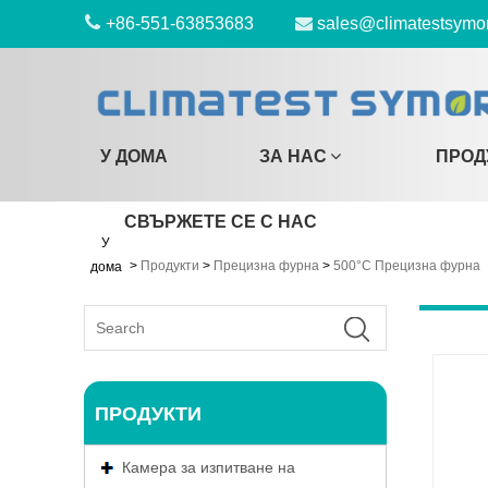
+86-551-63853683
sales@climatestsymo
У ДОМА
ЗА НАС
ПРОД
СВЪРЖЕТЕ СЕ С НАС
У
>
Продукти
>
Прецизна фурна
>
500°C Прецизна фурна
дома
ПРОДУКТИ
Камера за изпитване на