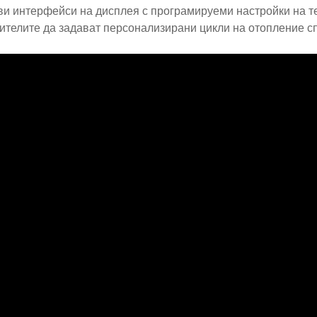
и интерфейси на дисплея с програмируеми настройки на т
ителите да задават персонализирани цикли на отопление с