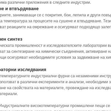
 има различни приложения в следните индустрии.
е и втвърдяване
риите, занимаващи се с покрития, бои, лепила и други пов
ка температура за процесите на сушене и втвърдяване. Тез
ват реакциите на омрежване и осигуряват подходящо залеп
ен синтез
ческата промишленост и изследователските лаборатории 
ват за синтезиране на химически съединения, активиране н
ещи осигуряват необходимите условия за задвижване на хи
аторни изследвания
температурните индустриални фурни са незаменими инстру
използват в различни експерименти и анализи, необходими з
ане на свойствата на материалите, провеждане на изследв
атериали.
Индустриалните високотемпературни промишлени пещи се и