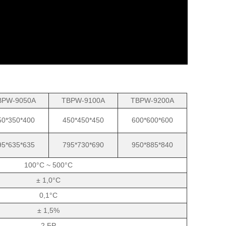
BPW-9050A
TBPW-9100A
TBPW-9200A
50*350*400
450*450*450
600*600*600
95*635*635
795*730*690
950*885*840
100°C ~ 500°C
± 1,0°C
0,1°C
± 1,5%
2 БР