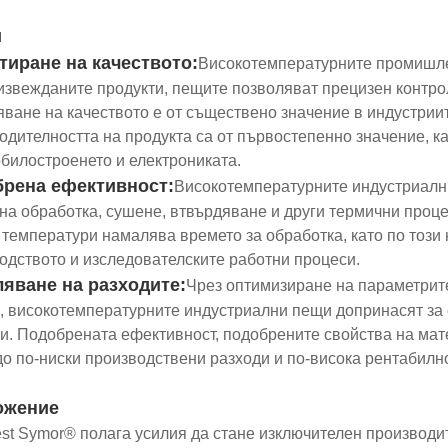
и
тиране на качеството:
Високотемпературните промишле
извежданите продукти, пещите позволяват прецизен контро
яване на качеството е от съществено значение в индустриит
одителността на продукта са от първостепенно значение, к
билостроенето и електрониката.
рена ефективност:
Високотемпературните индустриални
на обработка, сушене, втвърдяване и други термични проце
 температури намалява времето за обработка, като по този
одството и изследователските работни процеси.
яване на разходите:
Чрез оптимизиране на параметрит
, високотемпературните индустриални пещи допринасят за 
и. Подобрената ефективност, подобрените свойства на мат
до по-ниски производствени разходи и по-висока рентабилно
ожение
est Symor® полага усилия да стане изключителен производ