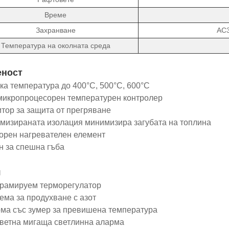
Време
Захранване
AC3
Температура на околната среда
еност
а температура до 400°C, 500°C, 600°C
икропроцесорен температурен контролер
ор за защита от прегряване
изираната изолация минимизира загубата на топлина
рен нагревателен елемент
 за спешна гъба
я
рамируем терморегулатор
ма за продухване с азот
а със зумер за превишена температура
етна мигаща светлинна аларма