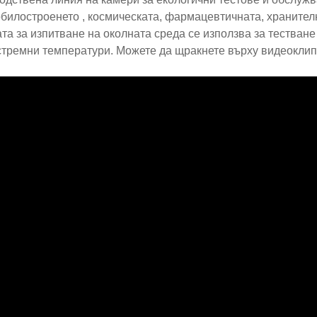
билостроенето , космическата, фармацевтичната, хранител
та за изпитване на околната среда се използва за тестван
стремни температури. Можете да щракнете върху видеоклипа