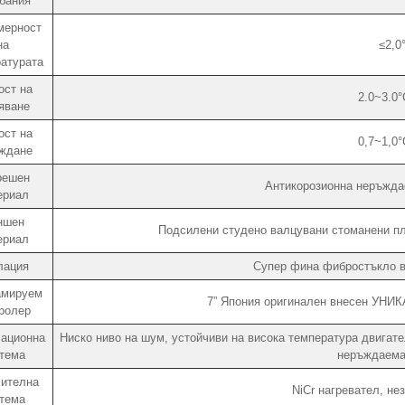
бания
мерност
на
≤2,0
атурата
ост на
2.0~3.0°
яване
ост на
0,7~1,0°
ждане
решен
Антикорозионна неръжд
ериал
ншен
Подсилени студено валцувани стоманени пл
ериал
лация
Супер фина фибростъкло в
амируем
7” Япония оригинален внесен УНИ
ролер
ационна
Ниско ниво на шум, устойчиви на висока температура двигате
тема
неръждаема
ителна
NiCr нагревател, не
тема