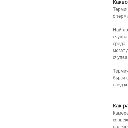
Какво
Термич
с терм
Най-пр
счупва
среда,
могат 
счупва
Термич
бързи 
след к
Как р
Камера
конвек
надежд