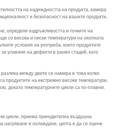
телността на надеждността на продукта, камера
нкционалност и безопасност на вашите продукти.
е, определя издръжливостта и точките на
щи се високи и ниски температури на околната
лните условия на употреба, които продуктите
 за улавяне на дефекти в ранен стадий, като
 разлика между двете се намира в това колко
га продуктите на екстремно високи температури,
зо, докато температурните цикли са по-плавни.
рни цикли, приема принудителна въздушна
за нагряване и охлаждане, целта е да се оцени