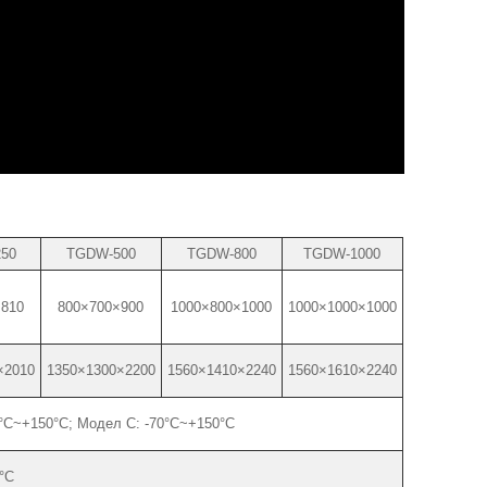
50
TGDW-500
TGDW-800
TGDW-1000
×810
800×700×900
1000×800×1000
1000×1000×1000
×2010
1350×1300×2200
1560×1410×2240
1560×1610×2240
0°C~+150°C; Модел C: -70°C~+150°C
°C