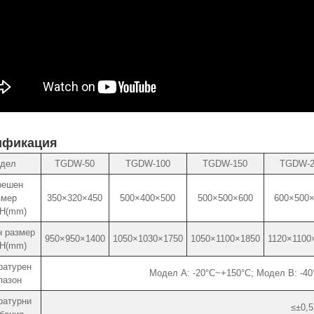
ификация
дел
TGDW-50
TGDW-100
TGDW-150
TGDW-2
решен
змер
350×320×450
500×400×500
500×500×600
600×500
H(mm)
 размер
950×950×1400
1050×1030×1750
1050×1100×1850
1120×1100
H(mm)
ратурен
Модел A: -20°C~+150°C; Модел B: -4
пазон
ратурни
≤±0,5