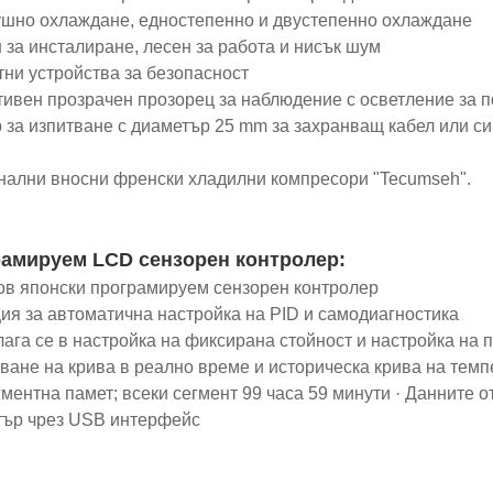
ушно охлаждане, едностепенно и двустепенно охлаждане
н за инсталиране, лесен за работа и нисък шум
тни устройства за безопасност
тивен прозрачен прозорец за наблюдение с осветление за 
р за изпитване с диаметър 25 mm за захранващ кабел или с
нални вносни френски хладилни компресори "Tecumseh".
амируем LCD сензорен контролер:
чов японски програмируем сензорен контролер
ция за автоматична настройка на PID и самодиагностика
лага се в настройка на фиксирана стойност и настройка на 
зване на крива в реално време и историческа крива на темп
гментна памет; всеки сегмент 99 часа 59 минути · Данните о
ър чрез USB интерфейс