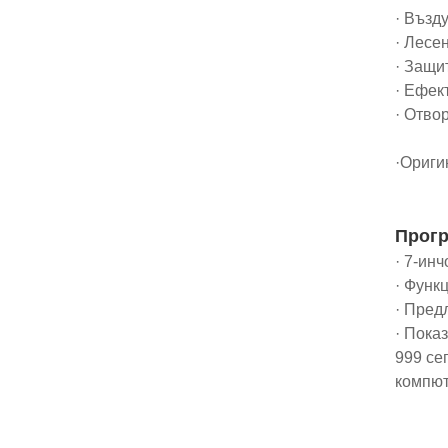
· Възд
· Лесе
· Защи
· Ефек
· Отво
·Ориги
Прогр
· 7-ин
· Функ
· Пред
· Пока
999 се
компют