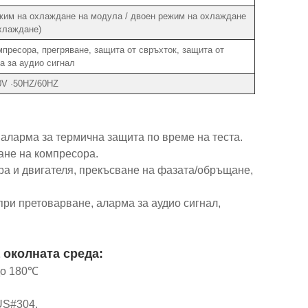
им на охлаждане на модула / двоен режим на охлаждане
хлаждане)
пресора, прегряване, защита от свръхток, защита от
а за аудио сигнал
0V ·50HZ/60HZ
аларма за термична защита по време на теста.
ане на компресора.
ора и двигателя, прекъсване на фазата/обръщане,
при претоварване, аларма за аудио сигнал,
 околната среда:
до 180℃
US#304.