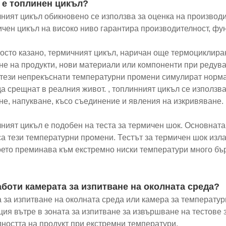
 е топлинен цикъл?
ният цикъл обикновено се използва за оценка на производи
ичен цикъл на високо ниво гарантира производителност, фу
осто казано, термичният цикъл, наричан още термоциклиран
не на продукти, нови материали или компоненти при редува
 тези непрекъснати температурни промени симулират норма
да срещнат в реалния живот. , топлинният цикъл се използва
не, напукване, късо съединение и явления на изкривяване.
ният цикъл е подобен на теста за термичен шок. Основната
са тези температурни промени. Тестът за термичен шок изла
оето преминава към екстремно ниски температури много бър
аботи камерата за изпитване на околната среда?
 за изпитване на околната среда или камера за температу
ция вътре в зоната за изпитване за извършване на тестове 
ността на продукт при екстремни температури.