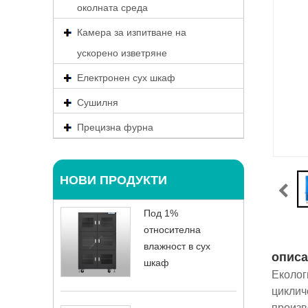
околната среда
Камера за изпитване на
ускорено изветряне
Електронен сух шкаф
Сушилня
Прецизна фурна
НОВИ ПРОДУКТИ
Под 1%
относителна
влажност в сух
описа
шкаф
Еколог
циклич
произв