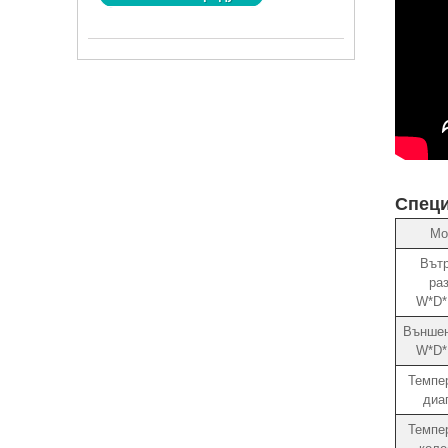
Спец
Мо
Вът
ра
W*D*
Външен
W*D*
Темпе
диа
Темпе