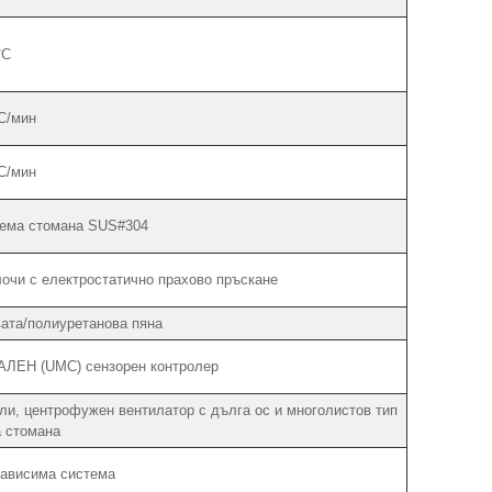
°C
C/мин
C/мин
аема стомана SUS#304
очи с електростатично прахово пръскане
ата/полиуретанова пяна
КАЛЕН (UMC) сензорен контролер
ли, центрофужен вентилатор с дълга ос и многолистов тип
 стомана
зависима система