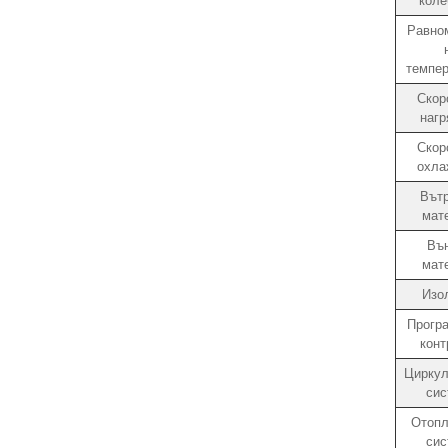
коле
Равно
темпер
Скор
нагр
Скор
охла
Вът
мат
Въ
мат
Изо
Прогр
конт
Циркул
сис
Отопл
сис