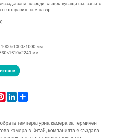
оизводствени повреди, съществуващи във вашите
а се отправите към пазар.
0
 1000×1000×1000 мм
1560×1610×2240 мм
питване
atsApp
Pinterest
LinkedIn
Share
добрата температурна камера за термичен
стова камера в Китай, компанията е създала
 широк спектър от индустрии, като