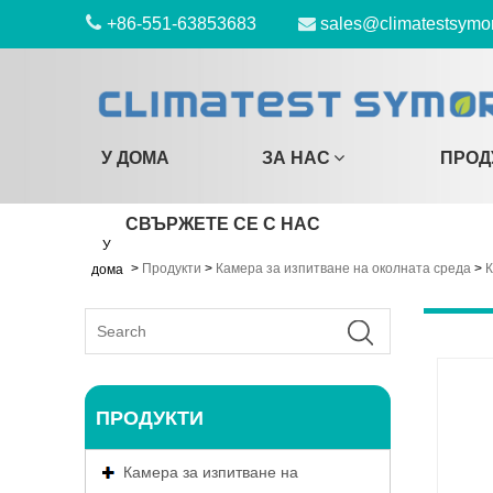
+86-551-63853683
sales@climatestsymo
У ДОМА
ЗА НАС
ПРОД
СВЪРЖЕТЕ СЕ С НАС
У
>
Продукти
>
Камера за изпитване на околната среда
>
К
дома
ПРОДУКТИ
Камера за изпитване на