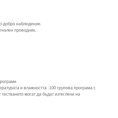
по-добро наблюдение.
игнален проводник.
програми
ературата и влажността ·100 групова програма с
т тестването могат да бъдат изтеглени на