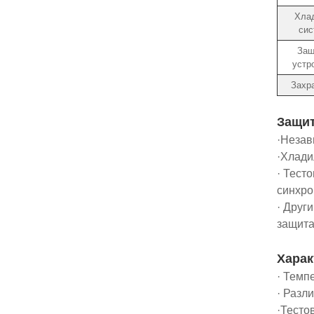
Хла
сис
Защ
устр
Захр
Защит
·Незав
·Хлади
· Тест
синхро
· Друг
защита
Харак
· Темп
· Разл
·Тесто