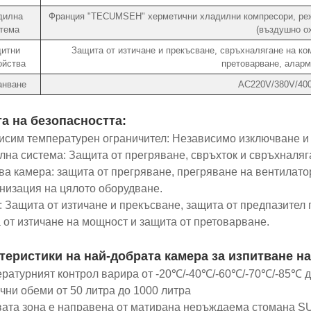
дилна
Франция "TECUMSEH" херметични хладилни компресори, реж
тема
(въздушно о
итни
Защита от изтичане и прекъсване, свръхналягане на ком
ойства
претоварване, аларм
анване
AC220V/380V/40
а на безопасността:
исим температурен ограничител: Независимо изключване и 
лна система: Защита от прегряване, свръхток и свръхналяг
ова камера: защита от прегряване, прегряване на вентилат
низация на цялото оборудване.
и: Защита от изтичане и прекъсване, защита от предпазител 
 от изтичане на мощност и защита от претоварване.
теристики на най-добрата камера за изпитване на
ературният контрол варира от -20℃/-40℃/-60℃/-70℃/-85℃ 
ични обеми от 50 литра до 1000 литра
вата зона е направена от матирана неръждаема стомана S