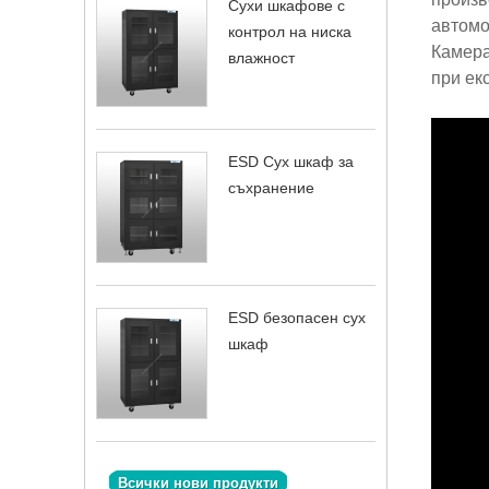
Сухи шкафове с
автомо
контрол на ниска
Камера
влажност
при ек
ESD Сух шкаф за
съхранение
ESD безопасен сух
шкаф
Всички нови продукти