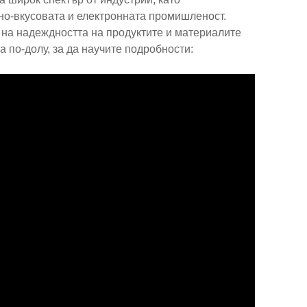
но-вкусовата и електронната промишленост.
е на надеждността на продуктите и материалите
 по-долу, за да научите подробности: