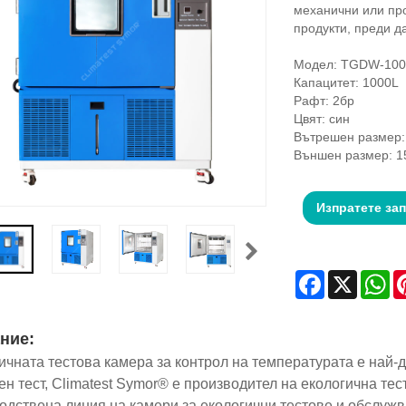
механични или пр
продукти, преди д
Модел: TGDW-100
Капацитет: 1000L
Рафт: 2бр
Цвят: син
Вътрешен размер:
Външен размер: 
Изпратете за
Facebook
X
Wh
ние:
ичната тестова камера за контрол на температурата е най-
ен тест, Climatest Symor® е производител на екологична те
одствена линия на камери за екологични тестове и обслужва