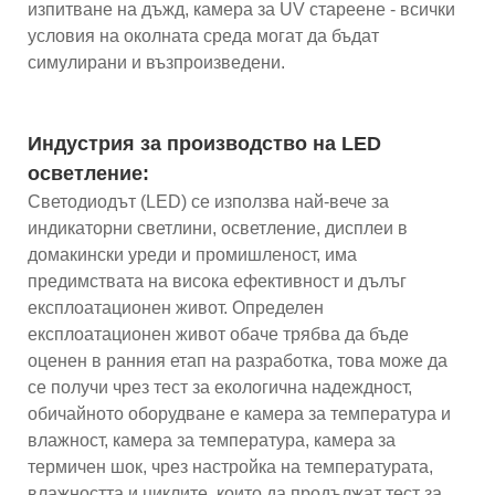
изпитване на дъжд, камера за UV стареене - всички
условия на околната среда могат да бъдат
симулирани и възпроизведени.
Индустрия за производство на LED
осветление:
Светодиодът (LED) се използва най-вече за
индикаторни светлини, осветление, дисплеи в
домакински уреди и промишленост, има
предимствата на висока ефективност и дълъг
експлоатационен живот. Определен
експлоатационен живот обаче трябва да бъде
оценен в ранния етап на разработка, това може да
се получи чрез тест за екологична надеждност,
обичайното оборудване е камера за температура и
влажност, камера за температура, камера за
термичен шок, чрез настройка на температурата,
влажността и циклите, които да продължат тест за