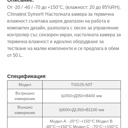
От -20 / -40 / -70 до +150°C, (влажност: 20 до 95%RH),
Climatest Symor® Настолната камера за термична
влажност съчетава широк диапазон на работа в
компактен дизайн, разполага с лесен за управление
контролер със сензорен екран, настолната камера за
термична влажност е идеално оборудване за
тестване на малки компоненти и се предлага в обем
от 50 L.
Спецификация
Модел
TGDJS-50T
Вътрешно
Ш350×Д350×В400 мм
измерение
Външно
Ш600×Д1350×В1100 мм
измерение
Модел A: -20°C~+150°C Модел B:
-40°C~+150°C Модел C: -70°C~+150°C