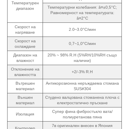
Температурен
Температурни колебания: â¤±0,5°C;
диапазон
Равномерност на температурата:
â¤2°C
Скорост на
2.0~3.0°C/мин
нагряване
Скорост на
0,7~1,0°C/мин
охлаждане
Диапазон на
20% ~ 98% R.H (5%RH/10%RH също
влажност
налични)
Отклонение на
+2/-3% R.H
влажността
Вътрешен
Антикорозионна неръждаема стомана
материал
SUS#304
Външен
Студено валцована стоманена плоча с
материал
електростатично пръскане
Супер фина фибростъкло вата/
Изолация
полиуретанова пяна
7в оригинален внесен в Япония
Контролер