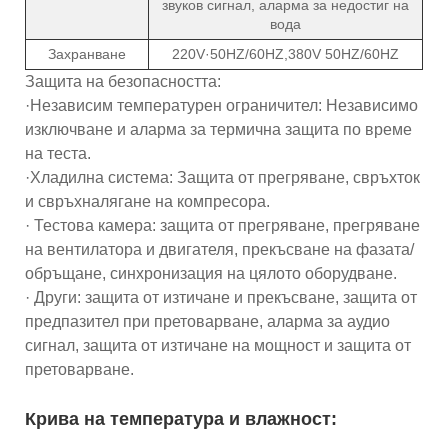
звуков сигнал, аларма за недостиг на
вода
Захранване
220V·50HZ/60HZ,380V 50HZ/60HZ
Защита на безопасността:
·Независим температурен ограничител: Независимо
изключване и аларма за термична защита по време
на теста.
·Хладилна система: Защита от прегряване, свръхток
и свръхналягане на компресора.
· Тестова камера: защита от прегряване, прегряване
на вентилатора и двигателя, прекъсване на фазата/
обръщане, синхронизация на цялото оборудване.
· Други: защита от изтичане и прекъсване, защита от
предпазител при претоварване, аларма за аудио
сигнал, защита от изтичане на мощност и защита от
претоварване.
Крива на температура и влажност: