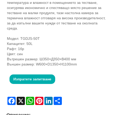
температура и влажност в помещението за тестване,
осигурява икономично и спестяващо място решение за
тестване на малки продукти, тази настолна камера за
термична влажност отговаря на висока производителност,
за да изпълни вашите нужди от тестване на околната
среда.
Модел: TGDJS-50T
Капацитет: 50L
Рафт: 1бр
Цвят: син
Вътрешен размер: Ш350×Д350×В400 мм
Външен размер: W600×D1350×H1100mm
Изпратете запитване
Facebook
X
WhatsApp
Pinterest
LinkedIn
Share
Описание: