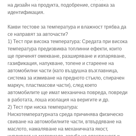
на дизайн на продукта, подобрение, справка за
идентификация.
Какви тестове за температура и влажност трябва да
се направят за авточасти?
1) Тест при висока температура: Средата при висока
температура предизвиква топлинни ефекти, които
ще причинят омекване, разширяване и изпаряване,
газификация, напукване, топене и стареене на
автомобилни части (като въздушна възглавница,
система за измиване на предното стъкло, спирачен
маркуч, пластмасови части), след което
автомобилите ще имат механична повреда, повреди
в работата, лоша изолация на веригите и др.
2) Тест при ниска температура:
Нискотемпературната среда причинява физическо
свиване на автомобилните части, втвърдяване на
маслото, намаляване на механичната якост,