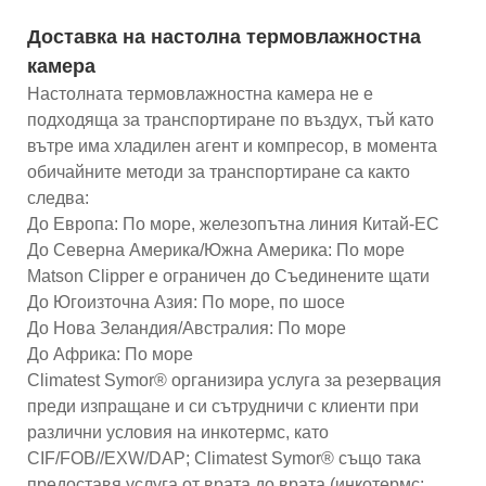
Доставка на настолна термовлажностна
камера
Настолната термовлажностна камера не е
подходяща за транспортиране по въздух, тъй като
вътре има хладилен агент и компресор, в момента
обичайните методи за транспортиране са както
следва:
До Европа: По море, железопътна линия Китай-ЕС
До Северна Америка/Южна Америка: По море
Matson Clipper е ограничен до Съединените щати
До Югоизточна Азия: По море, по шосе
До Нова Зеландия/Австралия: По море
До Африка: По море
Climatest Symor® организира услуга за резервация
преди изпращане и си сътрудничи с клиенти при
различни условия на инкотермс, като
CIF/FOB//EXW/DAP; Climatest Symor® също така
предоставя услуга от врата до врата (инкотермс: