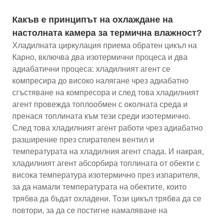
Какъв е принципът на охлаждане на
настолната камера за термична влажност?
Хладилната циркулация приема обратен цикъл на
Карно, включва два изотермични процеса и два
адиабатични процеса: хладилният агент се
компресира до високо налягане чрез адиабатно
сгъстяване на компресора и след това хладилният
агент провежда топлообмен с околната среда и
пренася топлината към тези среди изотермично.
След това хладилният агент работи чрез адиабатно
разширение през спирателен вентил и
температурата на хладилния агент спада. И накрая,
хладилният агент абсорбира топлината от обекти с
висока температура изотермично през изпарителя,
за да намали температурата на обектите, които
трябва да бъдат охладени. Този цикъл трябва да се
повтори, за да се постигне намаляване на