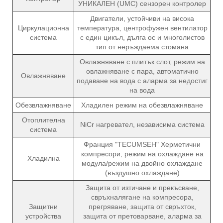
УНИКАЛЕН (UMC) сензорен контролер
Двигатели, устойчиви на висока
Циркулационна
температура, центрофужен вентилатор
система
с един цикъл, дълга ос и многолистов
тип от неръждаема стомана
Овлажняване с плитък слот, режим на
овлажняване с пара, автоматично
Овлажняване
подаване на вода с аларма за недостиг
на вода
Обезвлажняване
Хладилен режим на обезвлажняване
Отоплителна
NiCr нагревател, независима система
система
Франция "TECUMSEH" Херметични
компресори, режим на охлаждане на
Хладилна
модула/режим на двойно охлаждане
(въздушно охлаждане)
Защита от изтичане и прекъсване,
свръхналягане на компресора,
Защитни
прегряване, защита от свръхток,
устройства
защита от претоварване, аларма за