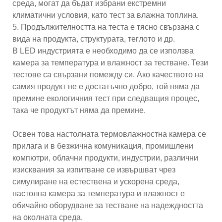
среда, могат да бъдат избрани екстремни
климатични условия, като тест за влажна топлина.
5. Продължителността на теста е тясно свързана с
вида на продукта, структурата, теглото и др.
В LED индустрията е необходимо да се използва
камера за температура и влажност за тестване. Тези
тестове са свързани помежду си. Ако качеството на
самия продукт не е достатъчно добро, той няма да
премине екологичния тест при следващия процес,
така че продуктът няма да премине.
Освен това настолната термовлажностна камера се
прилага и в безжична комуникация, промишлени
компютри, облачни продукти, индустрии, различни
изисквания за изпитване се извършват чрез
симулиране на естествена и ускорена среда,
настолна камера за температура и влажност е
обичайно оборудване за тестване на надеждността
на околната среда.