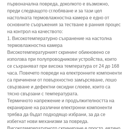
първоначална повреда, доколкото е възможно,
преди следващото сглобяване и за тази цел
настолната термовлажностна камера е едно от
основните съоръжения за тестване в ранния процес
на контрол на качеството:
1. Високотемпературно съхранение на настолна
термовлажностна камера
Високотемпературният скрининг обикновено се
използва при полупроводникови устройства, които
се съхраняват при висока температура от 24 до 168
часа. Повечето повреди на електронните компоненти
са причинени от повърхностно замърсяване, лошо
свързване и дефектни оксидни слоеве, които са
тясно свързани с температурата.
Термичното напрежение и продължителността на
екраниране на различни електронни компоненти
трябва да бъдат подходящо избрани, за да се
избегнат нови механизми за повреда.
Високотемпературното скриниране е просто, евтино