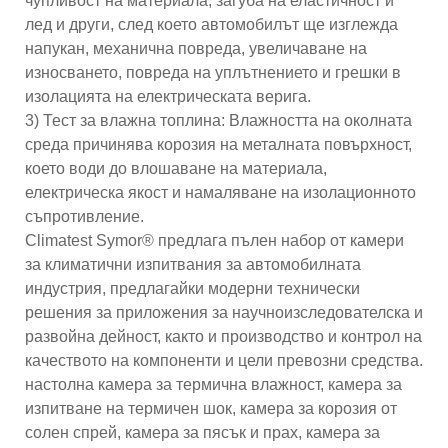
чупливост на материала, загуба на еластичност и
лед и други, след което автомобилът ще изглежда
напукан, механична повреда, увеличаване на
износването, повреда на уплътнението и грешки в
изолацията на електрическата верига.
3) Тест за влажна топлина: Влажността на околната
среда причинява корозия на металната повърхност,
което води до влошаване на материала,
електрическа якост и намаляване на изолационното
съпротивление.
Climatest Symor® предлага пълен набор от камери
за климатични изпитвания за автомобилната
индустрия, предлагайки модерни технически
решения за приложения за научноизследователска и
развойна дейност, както и производство и контрол на
качеството на компоненти и цели превозни средства.
настолна камера за термична влажност, камера за
изпитване на термичен шок, камера за корозия от
солен спрей, камера за пясък и прах, камера за