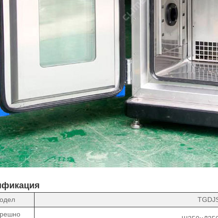
ификация
одел
TGDJ
трешно