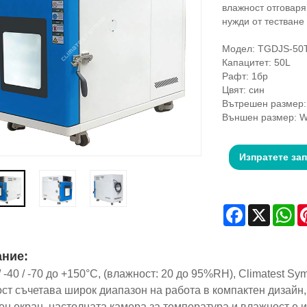
влажност отговаря
нужди от тестване
Модел: TGDJS-50
Капацитет: 50L
Рафт: 1бр
Цвят: син
Вътрешен размер
Външен размер: 
Изпратете за
Facebook
X
Wh
ние:
 / -40 / -70 до +150°C, (влажност: 20 до 95%RH), Climatest 
ст съчетава широк диапазон на работа в компактен дизайн,
ен екран, настолната камера за температура и влажност е 