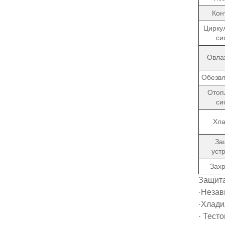
Кон
Цирку
си
Овла
Обезв
Отоп
си
Хл
За
уст
Зах
Защита
·Незав
·Хлади
· Тест