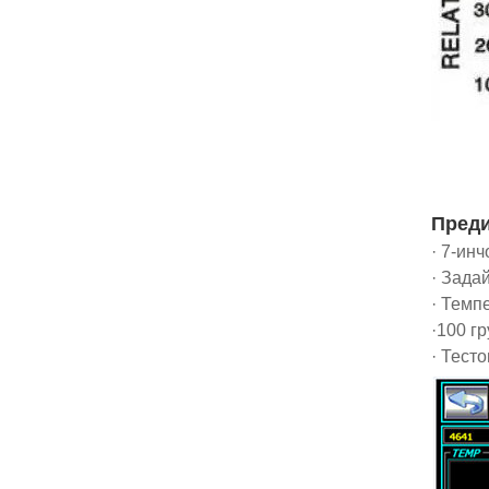
Преди
· 7-ин
· Зада
· Темп
·100 г
· Тест