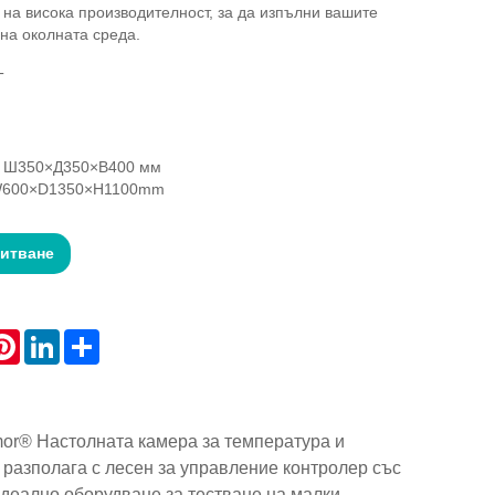
 на висока производителност, за да изпълни вашите
 на околната среда.
T
: Ш350×Д350×В400 мм
W600×D1350×H1100mm
питване
atsApp
Pinterest
LinkedIn
Share
Symor® Настолната камера за температура и
 разполага с лесен за управление контролер със
идеално оборудване за тестване на малки