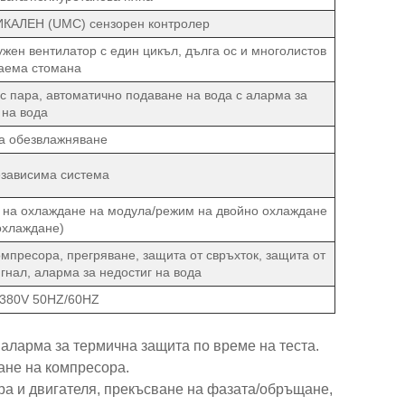
ИКАЛЕН (UMC) сензорен контролер
жен вентилатор с един цикъл, дълга ос и многолистов
аема стомана
с пара, автоматично подаване на вода с аларма за
 на вода
а обезвлажняване
езависима система
на охлаждане на модула/режим на двойно охлаждане
охлаждане)
мпресора, прегряване, защита от свръхток, защита от
гнал, аларма за недостиг на вода
380V 50HZ/60HZ
аларма за термична защита по време на теста.
ане на компресора.
ора и двигателя, прекъсване на фазата/обръщане,