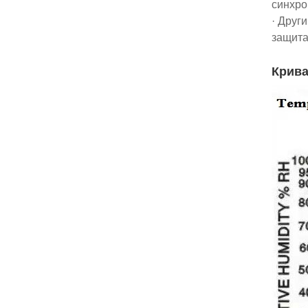
синхро
· Друг
защита
Крива