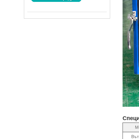
Спец
М
Въ