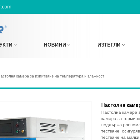
r.com
УКТИ
НОВИНИ
ИЗТЕГЛИ
астолна камера за изпитване на температура и влажност
Настолна камер
Настолна камера з
камера за термичн
поддържа равноме
тестване, осигуря
тестване на малки