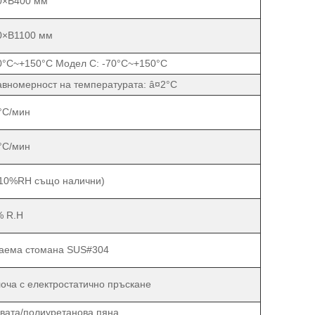
0×В400 мм
0×В1100 мм
0°C~+150°C Модел C: -70°C~+150°C
авномерност на температурата: â¤2°C
°C/мин
°C/мин
10%RH също налични)
% R.H
аема стомана SUS#304
оча с електростатично пръскане
вата/полиуретанова пяна