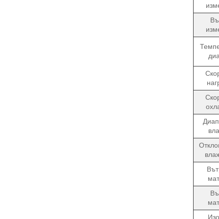
изм
Въ
изм
Темп
ди
Ско
наг
Ско
охл
Диап
вл
Откло
вла
Въ
ма
Въ
ма
Из