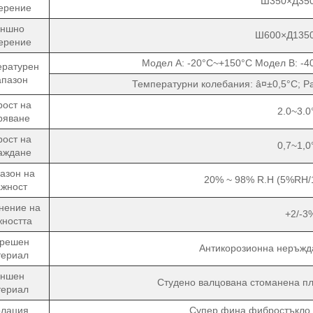
Ш350×Д35
ерение
ншно
Ш600×Д135
ерение
Модел A: -20°C~+150°C Модел B: -4
ературен
апазон
Температурни колебания: â¤±0,5°C; Р
рост на
2.0~3.0
ряване
рост на
0,7~1,0
аждане
азон на
20% ~ 98% R.H (5%RH/
ажност
нение на
+2/-3
жността
трешен
Антикорозионна неръжд
териал
ншен
Студено валцована стоманена пл
териал
олация
Супер фина фибростъкло 