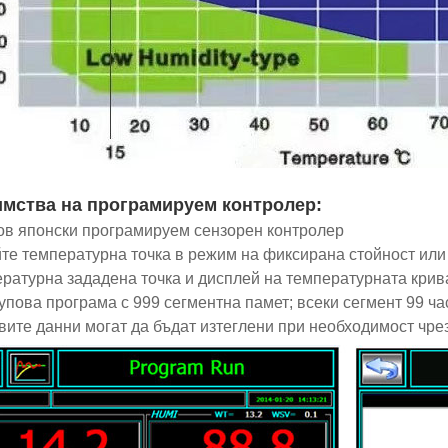
мства на програмируем контролер:
чов японски програмируем сензорен контролер
йте температурна точка в режим на фиксирана стойност ил
ературна зададена точка и дисплей на температурната крив
рупова програма с 999 сегментна памет; всеки сегмент 99 ча
овите данни могат да бъдат изтеглени при необходимост чр