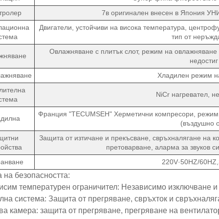
тролер
7в оригинален внесен в Япония УН
лационна
Двигатели, устойчиви на висока температура, центрофу
стема
тип от неръжд
Овлажняване с плитък слот, режим на овлажняване 
жняване
недостиг
лажняване
Хладилен режим н
лителна
NiCr нагревател, н
стема
Франция "TECUMSEH" Херметични компресори, режим 
адилна
(въздушно 
щитни
Защита от изтичане и прекъсване, свръхналягане на ко
ройства
претоварване, аларма за звуков си
ранване
220V·50HZ/60HZ,
 на безопасността:
исим температурен ограничител: Независимо изключване и 
лна система: Защита от прегряване, свръхток и свръхналяг
ова камера: защита от прегряване, прегряване на вентилат