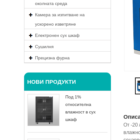
околната среда
Камера за изпитване на
ускорено изветряне
Електронен сух шкаф
Сушилня
Прецизна фурна
НОВИ ПРОДУКТИ
Под 1%
относителна
влажност в сух
Описа
шкаф
От -20
влажно
сензор