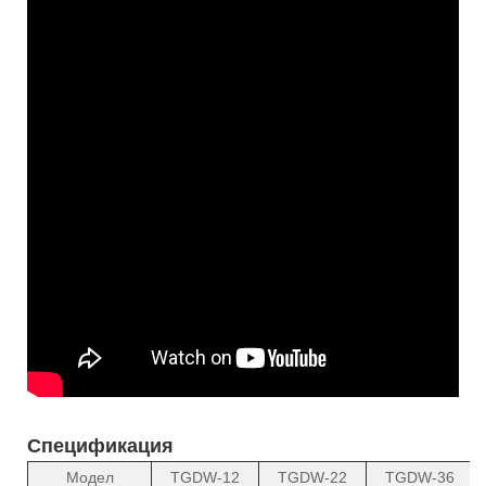
Спецификация
Модел
TGDW-12
TGDW-22
TGDW-36