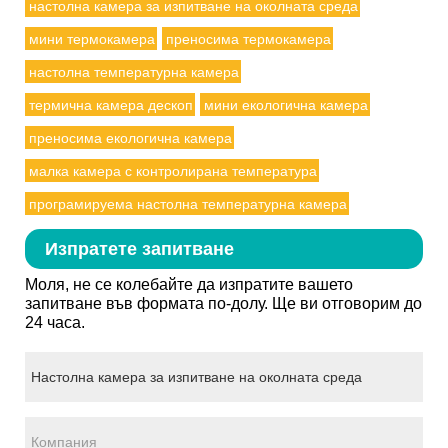
настолна камера за изпитване на околната среда
мини термокамера
преносима термокамера
настолна температурна камера
термична камера дескоп
мини екологична камера
преносима екологична камера
малка камера с контролирана температура
програмируема настолна температурна камера
Изпратете запитване
Моля, не се колебайте да изпратите вашето
запитване във формата по-долу. Ще ви отговорим до
24 часа.