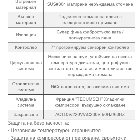
Вътрешен
SUS#304 матирана неръждаема стомана
материал
Външен
Подсилена стоманена плоча с
материал
електростатично пръскане
Супер фина фибростъкло вата /
Изолация
полиуретанова пяна
Контролер
7” програмируем сензорен контролер
Ниско ниво на шум, устойчиви на висока
Циркулационна
температура двигатели, центрофужен
система
вентилатор с дълга ос и многолистов тип
неръждаема стомана
Отоплителна
NiCr нагревател, независима система
система
Хладилна
Франция "TECUMSEH" Хладилни
система
компресори, въздушно охлаждане
Захранване
AC110V/220V/AC230V·50HZ/60HZ
Защита на безопасността:
· Независим температурен ограничител
· Защита на компресора от прегряване, свръхток и