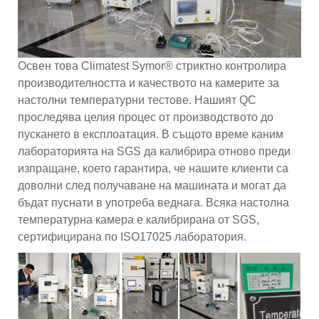
Освен това Climatest Symor® стриктно контролира
производителността и качеството на камерите за
настолни температурни тестове. Нашият QC
проследява целия процес от производството до
пускането в експлоатация. В същото време каним
лабораторията на SGS да калибрира отново преди
изпращане, което гарантира, че нашите клиенти са
доволни след получаване на машината и могат да
бъдат пуснати в употреба веднага. Всяка настолна
температурна камера е калибрирана от SGS,
сертифицирана по ISO17025 лаборатория.