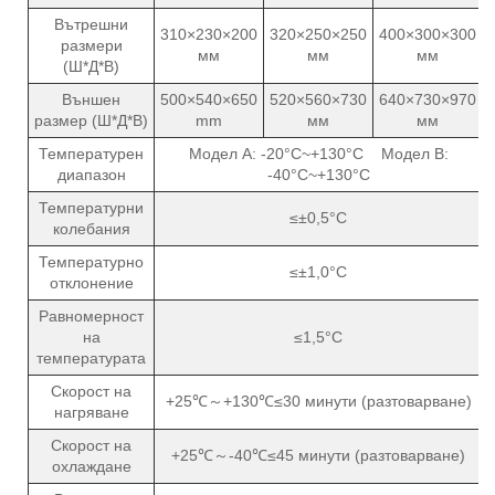
Вътрешни
310×230×200
320×250×250
400×300×300
размери
мм
мм
мм
(Ш*Д*В)
Външен
500×540×650
520×560×730
640×730×970
размер (Ш*Д*В)
mm
мм
мм
Температурен
Модел A: -20°C~+130°C Модел B:
диапазон
-40°C~+130°C
Температурни
≤±0,5°C
колебания
Температурно
≤±1,0°C
отклонение
Равномерност
на
≤1,5°C
температурата
Скорост на
+25℃～+130℃≤30 минути (разтоварване)
нагряване
Скорост на
+25℃～-40℃≤45 минути (разтоварване)
охлаждане