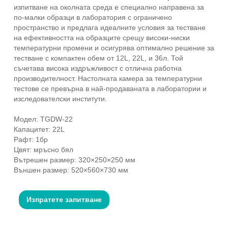
изпитване на околната среда е специално направена за
по-малки образци в лаборатория с ограничено
пространство и предлага идеалните условия за тестване
на ефективността на образците срещу високи-ниски
температурни промени и осигурява оптимално решение за
тестване с компактен обем от 12L, 22L, и 36л. Той
съчетава висока издръжливост с отлична работна
производителност. Настолната камера за температурни
тестове се превърна в най-продаваната в лаборатории и
изследователски институти.
Модел: TGDW-22
Капацитет: 22L
Рафт: 1бр
Цвят: мръсно бял
Вътрешен размер: 320×250×250 мм
Външен размер: 520×560×730 мм
Изпратете запитване