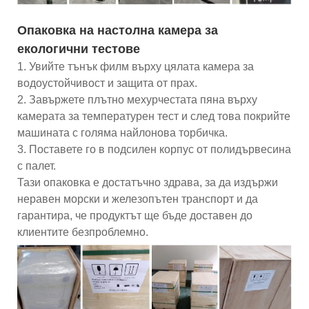
Опаковка на настолна камера за
екологични тестове
1. Увийте тънък филм върху цялата камера за
водоустойчивост и защита от прах.
2. Завържете плътно мехурчестата пяна върху
камерата за температурен тест и след това покрийте
машината с голяма найлонова торбичка.
3. Поставете го в подсилен корпус от полидървесина
с палет.
Тази опаковка е достатъчно здрава, за да издържи
неравен морски и железопътен транспорт и да
гарантира, че продуктът ще бъде доставен до
клиентите безпроблемно.