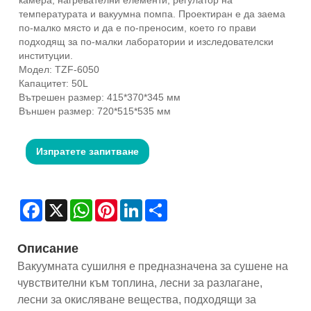
температурата и вакуумна помпа. Проектиран е да заема
по-малко място и да е по-преносим, ​​което го прави
подходящ за по-малки лаборатории и изследователски
институции.
Модел: TZF-6050
Капацитет: 50L
Вътрешен размер: 415*370*345 мм
Външен размер: 720*515*535 мм
Изпратете запитване
Facebook
X
WhatsApp
Pinterest
LinkedIn
Share
Описание
Вакуумната сушилня е предназначена за сушене на
чувствителни към топлина, лесни за разлагане,
лесни за окисляване вещества, подходящи за