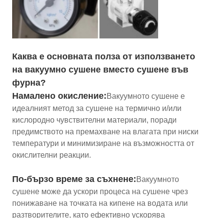
Каква е основната полза от използването
на вакуумно сушене вместо сушене във
фурна?
Намалено окисление:
Вакуумното сушене е
идеалният метод за сушене на термично и/или
кислородно чувствителни материали, поради
предимството на премахване на влагата при ниски
температури и минимизиране на възможността от
окислителни реакции.
По-бързо време за съхнене:
Вакуумното
сушене може да ускори процеса на сушене чрез
понижаване на точката на кипене на водата или
разтворителите, като ефективно ускорява