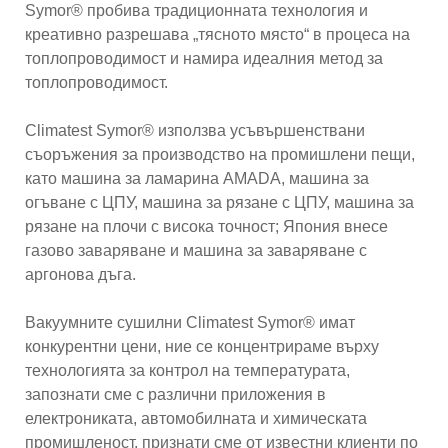
Symor® пробива традиционната технология и
креативно разрешава „тясното място“ в процеса на
топлопроводимост и намира идеалния метод за
топлопроводимост.
Climatest Symor® използва усъвършенствани
съоръжения за производство на промишлени пещи,
като машина за ламарина AMADA, машина за
огъване с ЦПУ, машина за рязане с ЦПУ, машина за
рязане на плочи с висока точност; Япония внесе
газово заваряване и машина за заваряване с
аргонова дъга.
Вакуумните сушилни Climatest Symor® имат
конкурентни цени, ние се концентрираме върху
технологията за контрол на температурата,
запознати сме с различни приложения в
електрониката, автомобилната и химическата
промишленост, признати сме от известни клиенти по