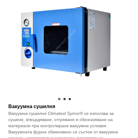
Вакуумна сушилня
Вакуумна сушилня Climatest Symor® се използва за
сушене, втвърдяване, отгряване и обезгазяване на
материали при контролирани вакуумни условия.
Вакуумната фурна обикновено се състои от вакуумна
камера, нагревателни елементи, регулатор на