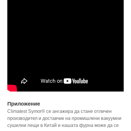
Приложение
Climatest Symor® се ангажира да стане отличен
производител и доставчик на промишлени вакуумни
сушилни пещи в Китай и нашата фурна може да се