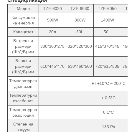
Модел
TZF-6020
TZF-6030
TZF-6050
TZ
Консумация
500W
800W
1400W
2
на енергия
Капацитет
20л
30L
50L
Вътрешни
размери
300*300*275
320*320*300
415*370*345
450*
(Ш*Д*В) мм
Външни
размери
610*445*470
630*460*500
720*515*535
755*
(Ш*Д*В) мм
Температурен
RT+10°C ~ 200°C
диапазон
Температурни
± 0,5°C
колебания
Температурна
0,1°C
резолюция
Степен на
133 Pa
вакуум