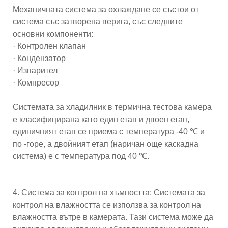
Механичната система за охлаждане се състои от
система със затворена верига, със следните
основни компоненти:
· Контролен клапан
· Кондензатор
· Изпарител
· Компресор
Системата за хладилник в термична тестова камера
е класифицирана като един етап и двоен етап,
единичният етап се приема с температура -40 ℃ и
по -горе, а двойният етап (наричан още каскадна
система) е с температура под 40 ℃.
4. Система за контрол на хъмността: Системата за
контрол на влажността се използва за контрол на
влажността вътре в камерата. Тази система може да