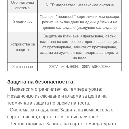
Отоплителна
NICR нагревател, независима система
система
Франция "Tecumseh" херметични компресори,
Хладилник
режим на охлаждане на единица/режим на
двойно охлаждане (въздушно охлаждане)
Защита на изтичане и прекъсване, свръх
налягане на компресора, прегряване, защита
Устройства за
от претоварване, защита от претоварване,
защита
аларма за аудио сигнал, аларма за недостиг
на вода
Захранване
220V · 50Hz/60Hz, 380V 50Hz/60Hz
Защита на безопасността:
· Независим ограничител на температурата:
Независимо изключване и аларма за целта на
термичната защита по време на теста.
· Система за хладилник: Защита на компресора с
свръх точност, свръх ток и свръх налягане.
· Тестова камера: Защита на свръх температурата,