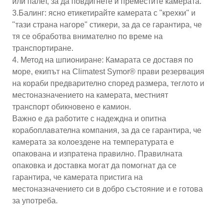
или палет, за да повдигнете и преместите камерата.
3.Балинг: ясно етикетирайте камерата с "крехки" и
"тази страна нагоре" стикери, за да се гарантира, че
тя се обработва внимателно по време на
транспортиране.
4. Метод на шпиониране: Камарата се доставя по
море, екипът на Climatest Symor® прави резервация
на кораби предварително според размера, теглото и
местоназначението на камерата, местният
транспорт обикновено е камион.
Важно е да работите с надеждна и опитна
корабоплавателна компания, за да се гарантира, че
камерата за колоездене на температурата е
опакована и изпратена правилно. Правилната
опаковка и доставка могат да помогнат да се
гарантира, че камерата пристига на
местоназначението си в добро състояние и е готова
за употреба.