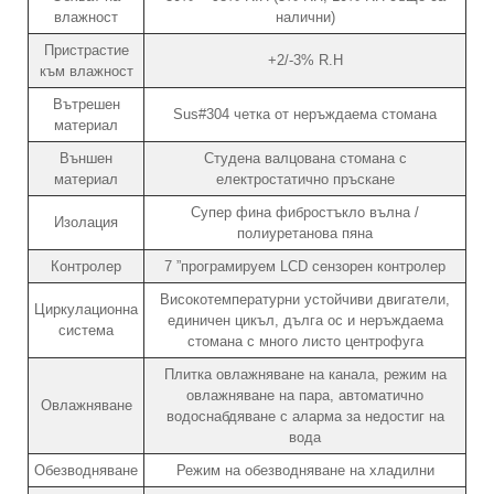
влажност
налични)
Пристрастие
+2/-3% R.H
към влажност
Вътрешен
Sus#304 четка от неръждаема стомана
материал
Външен
Студена валцована стомана с
материал
електростатично пръскане
Супер фина фибростъкло вълна /
Изолация
полиуретанова пяна
Контролер
7 ”програмируем LCD сензорен контролер
Високотемпературни устойчиви двигатели,
Циркулационна
единичен цикъл, дълга ос и неръждаема
система
стомана с много листо центрофуга
Плитка овлажняване на канала, режим на
овлажняване на пара, автоматично
Овлажняване
водоснабдяване с аларма за недостиг на
вода
Обезводняване
Режим на обезводняване на хладилни