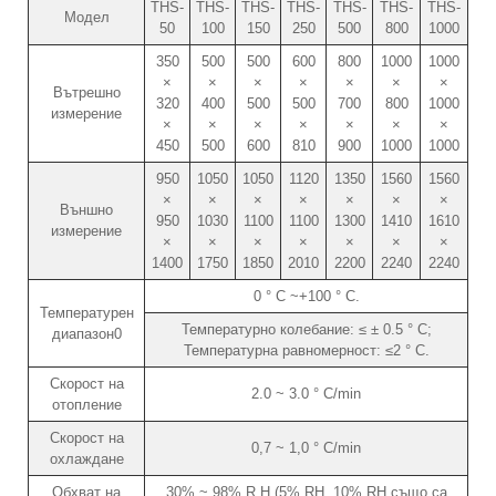
THS-
THS-
THS-
THS-
THS-
THS-
THS-
Модел
50
100
150
250
500
800
1000
350
500
500
600
800
1000
1000
×
×
×
×
×
×
×
Вътрешно
320
400
500
500
700
800
1000
измерение
×
×
×
×
×
×
×
450
500
600
810
900
1000
1000
950
1050
1050
1120
1350
1560
1560
×
×
×
×
×
×
×
Външно
950
1030
1100
1100
1300
1410
1610
измерение
×
×
×
×
×
×
×
1400
1750
1850
2010
2200
2240
2240
0 ° C ~+100 ° C.
Температурен
Температурно колебание: ≤ ± 0.5 ° C;
диапазон0
Температурна равномерност: ≤2 ° C.
Скорост на
2.0 ~ 3.0 ° C/min
отопление
Скорост на
0,7 ~ 1,0 ° C/min
охлаждане
Обхват на
30% ~ 98% R.H (5% RH, 10% RH също са