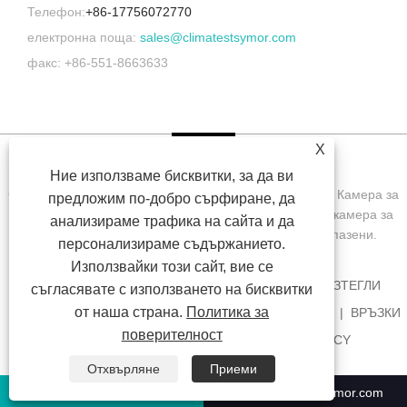
Телефон:
+86-17756072770
електронна поща:
sales@climatestsymor.com
факс: +86-551-8663633
X
Ние използваме бисквитки, за да ви
Copyright © 2022 Symor Instrument Equipment Co., Ltd. Камера за
предложим по-добро сърфиране, да
изпитване на околната среда, електронен сух шкаф, камера за
анализираме трафика на сайта и да
изпитване на ускорено изветряне Всички права запазени.
персонализираме съдържанието.
Използвайки този сайт, вие се
У ДОМА
ЗА НАС
ПРОДУКТИ
НОВИНИ
ИЗТЕГЛИ
съгласявате с използването на бисквитки
от наша страна.
Политика за
ИЗПРАТЕТЕ ЗАПИТВАНЕ
СВЪРЖЕТЕ СЕ С НАС
ВРЪЗКИ
поверителност
SITEMAP
RSS
XML
PRIVACY POLICY
Отхвърляне
Приеми
+86-551-63853683
sales@climatestsymor.com