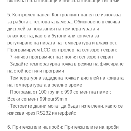
включва овлажняващи и обезвлажняващи системи.
5. Контролен панел: Контролният панел се използва
за работа с тестовата камера. Обикновено включва
дисплей за показания на температурата и
влажността, както и бутони или копчета за
регулиране на нивата на температура и влажност.
Програмируем LCD контролер на сензорен екран:
· 7 -инчов програмист на япония сензорен екран
· Задайте температурна точка в режим на фиксиране
на стойност или програми
· Температурна зададена точка и дисплей на кривата
на температурата в реално време
· Програма от 100 групи с 999 сегментна памет;
Всеки сегмент 99hour59min
· Тестовите данни могат да бъдат изтеглени, както се
изисква чрез RS232 интерфейс
6. Притежатели на проби: Притежателите на проби