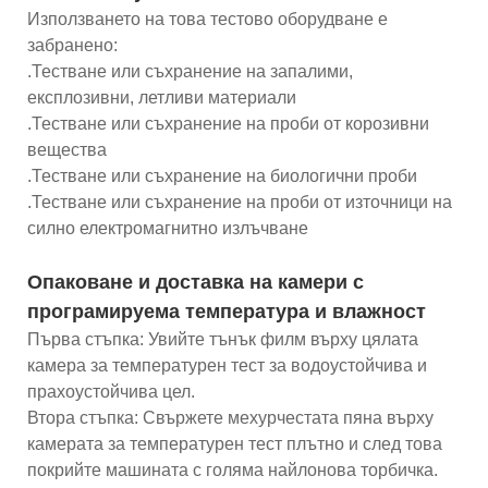
Използването на това тестово оборудване е
забранено:
.Тестване или съхранение на запалими,
експлозивни, летливи материали
.Тестване или съхранение на проби от корозивни
вещества
.Тестване или съхранение на биологични проби
.Тестване или съхранение на проби от източници на
силно електромагнитно излъчване
Опаковане и доставка на камери с
програмируема температура и влажност
Първа стъпка: Увийте тънък филм върху цялата
камера за температурен тест за водоустойчива и
прахоустойчива цел.
Втора стъпка: Свържете мехурчестата пяна върху
камерата за температурен тест плътно и след това
покрийте машината с голяма найлонова торбичка.