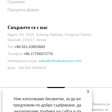
Сушилня
Прецизна фурна
Свържете се с нас
Адрес: No. 3215, Huhang Highway, Fengxian District,
Шанхай, 231417, Китай
Тел:
+86-551-63853683
Телефон:
+86-17756072770
електронна поща:
sales@climatestsymor.com
факс: +86-551-8663633
X
Ние използваме бисквитки, за да ви
Copyright © 2022 Symor Instrument Equipment Co., Ltd. Камера за
предложим по-добро сърфиране, да
изпитване на околната среда, електронен сух шкаф, камера за
анализираме трафика на сайта и да