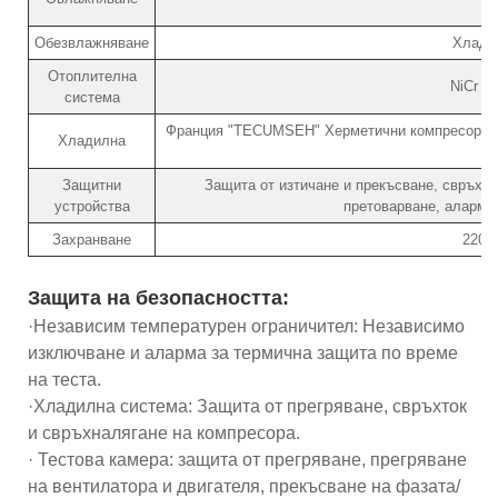
Обезвлажняване
Хлади
Отоплителна
NiCr н
система
Франция "TECUMSEH" Херметични компресори, 
Хладилна
Защитни
Защита от изтичане и прекъсване, свръхна
устройства
претоварване, аларма 
Захранване
220V
Защита на безопасността:
·Независим температурен ограничител: Независимо
изключване и аларма за термична защита по време
на теста.
·Хладилна система: Защита от прегряване, свръхток
и свръхналягане на компресора.
· Тестова камера: защита от прегряване, прегряване
на вентилатора и двигателя, прекъсване на фазата/