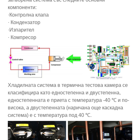
компоненти:
·Контролна клапа
· Кондензатор
·Изпарител
· Компресор
Хладилната система в термична тестова камера се
класифицира като едностепенна и двустепенна,
едностепенната е приета с температура -40 ℃ и по-
висока, а двустепенната (наричана още каскадна
система) е с температура под 40 ℃.