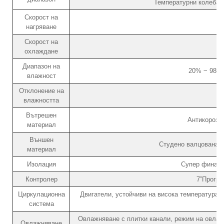
Температурни колебани
Скорост на
нагряване
Скорост на
охлаждане
Диапазон на
20% ~ 98% 
влажност
Отклонение на
влажността
Вътрешен
Антикорози
материал
Външен
Студено валцована с
материал
Изолация
Супер фина ф
Контролер
7”Програ
Циркулационна
Двигатели, устойчиви на висока температура, 
система
Овлажняване с плитки канали, режим на овлажн
Овлажняване