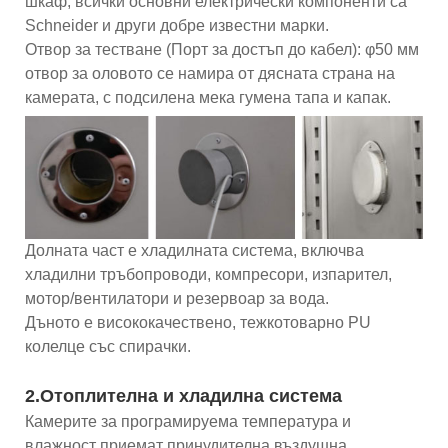
шкаф, всички основни електрически компоненти са
Schneider и други добре известни марки.
Отвор за тестване (Порт за достъп до кабел): φ50 мм
отвор за оловото се намира от дясната страна на
камерата, с подсилена мека гумена тапа и капак.
Долната част е хладилната система, включва
хладилни тръбопроводи, компресори, изпарител,
мотор/вентилатори и резервоар за вода.
Дъното е висококачествено, тежкотоварно PU
колелце със спирачки.
2.Отоплителна и хладилна система
Камерите за програмируема температура и
влажност приемат принудителна въздушна