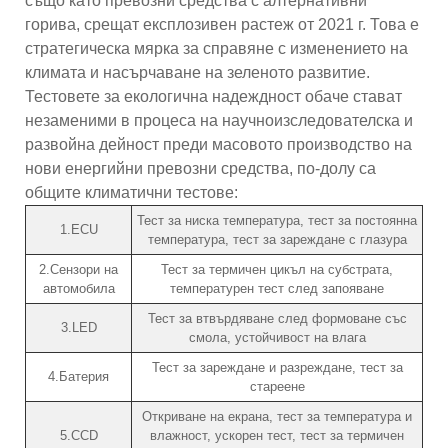
също като превозни средства с алтернативни
горива, срещат експлозивен растеж от 2021 г. Това е
стратегическа мярка за справяне с изменението на
климата и насърчаване на зеленото развитие.
Тестовете за екологична надеждност обаче стават
незаменими в процеса на научноизследователска и
развойна дейност преди масовото производство на
нови енергийни превозни средства, по-долу са
общите климатични тестове:
Тест за ниска температура, тест за постоянна
1.ECU
температура, тест за зареждане с глазура
2.Сензори на
Тест за термичен цикъл на субстрата,
автомобила
температурен тест след запояване
Тест за втвърдяване след формоване със
3.LED
смола, устойчивост на влага
Тест за зареждане и разреждане, тест за
4.Батерия
стареене
Откриване на екрана, тест за температура и
5.CCD
влажност, ускорен тест, тест за термичен