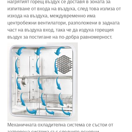
нагрятият горещ въздух се доставя в зоната за
изпитване от входа на въздуха, след това излиза от
изхода на въздуха, междувременно има
центробежни вентилатори, разположени в задната
част на въздуха вход, така че да издуха горещия
въздух за постигане на по-добра равномерност.
Механичната охладителна система се състои от
затворена система със следните основни