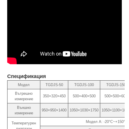
Спецификация
Модел
TGDJS-50
TGDJS-100
TGDJS-150
Вътрешно
350×320×450
500×400×500
500×500×600
измерение
Външно
950×950×1400
1050×1030×1750
1050×1100×185
измерение
Модел A: -20°C~+150°C 
Температурен
диапазон