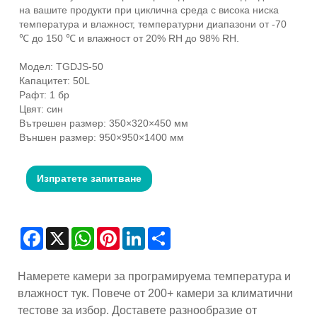
на вашите продукти при циклична среда с висока ниска
температура и влажност, температурни диапазони от -70
℃ до 150 ℃ и влажност от 20% RH до 98% RH.
Модел: TGDJS-50
Капацитет: 50L
Рафт: 1 бр
Цвят: син
Вътрешен размер: 350×320×450 мм
Външен размер: 950×950×1400 мм
Изпратете запитване
Facebook
X
WhatsApp
Pinterest
LinkedIn
Share
Намерете камери за програмируема температура и
влажност тук. Повече от 200+ камери за климатични
тестове за избор. Доставете разнообразие от