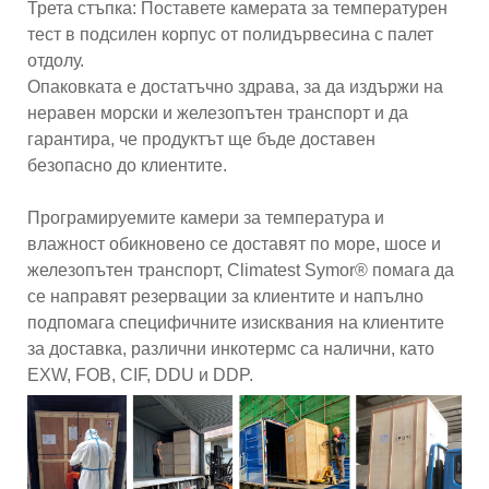
Трета стъпка: Поставете камерата за температурен
тест в подсилен корпус от полидървесина с палет
отдолу.
Опаковката е достатъчно здрава, за да издържи на
неравен морски и железопътен транспорт и да
гарантира, че продуктът ще бъде доставен
безопасно до клиентите.
Програмируемите камери за температура и
влажност обикновено се доставят по море, шосе и
железопътен транспорт, Climatest Symor® помага да
се направят резервации за клиентите и напълно
подпомага специфичните изисквания на клиентите
за доставка, различни инкотермс са налични, като
EXW, FOB, CIF, DDU и DDP.