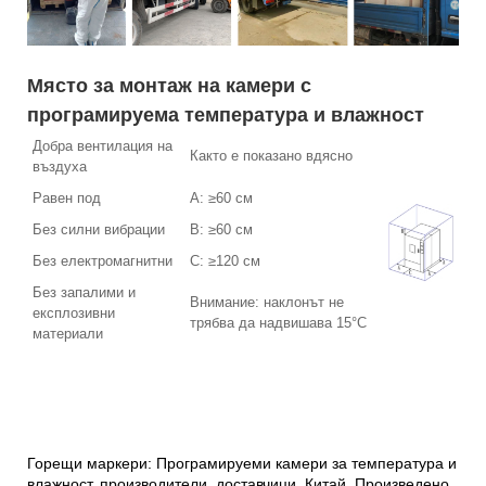
Място за монтаж на камери с
програмируема температура и влажност
Добра вентилация на
Както е показано вдясно
въздуха
Равен под
A: ≥60 см
Без силни вибрации
B: ≥60 см
Без електромагнитни
C: ≥120 см
Без запалими и
Внимание: наклонът не
експлозивни
трябва да надвишава 15°C
материали
Горещи маркери: Програмируеми камери за температура и
влажност, производители, доставчици, Китай, Произведено