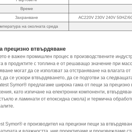
Време
Захранване
AC220V 230V 240V 50HZ/6
мпература на околната среда
а прецизно втвърдяване
то е важен промишлен процес в производствените индустр
га в продуктите с топлина е от решаващо значение при мас
яване могат да се използват за отстраняване на влагата от 
т, да се ускори втвърдяването, да се подготви за следваща
atest Symor® предлагаме широка гама от пещи за прецизно 
ения, като изпичане на електронни компоненти, втвърдява
тъкло и ламинати от епоксидна смола) и термична обработк
алите.
est Symor® е производител на прецизни пещи за втвърдяване
атурата и влажността, ние проектираме и произвеждаме ст