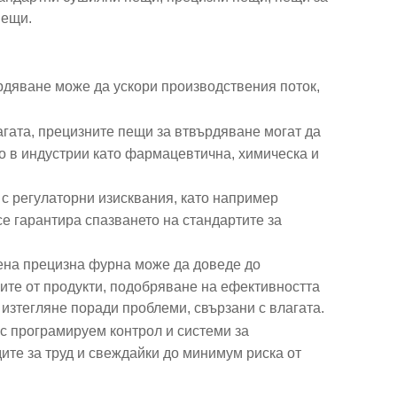
пещи.
рдяване може да ускори производствения поток,
гата, прецизните пещи за втвърдяване могат да
но в индустрии като фармацевтична, химическа и
 с регулаторни изисквания, като например
е гарантира спазването на стандартите за
ена прецизна фурна може да доведе до
ите от продукти, подобряване на ефективността
изтегляне поради проблеми, свързани с влагата.
с програмируем контрол и системи за
те за труд и свеждайки до минимум риска от