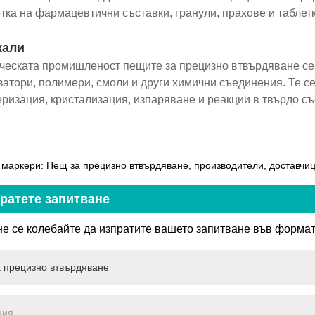
тка на фармацевтични съставки, гранули, прахове и таблетк
кали
ческата промишленост пещите за прецизно втвърдяване се 
затори, полимери, смоли и други химични съединения. Те с
ризация, кристализация, изпаряване и реакции в твърдо съ
маркери: Пещ за прецизно втвърдяване, производители, доставчиц
ратете запитване
не се колебайте да изпратите вашето запитване във формата