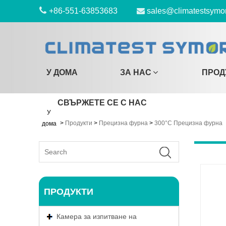
+86-551-63853683
sales@climatestsymo
У ДОМА
ЗА НАС
ПРОД
СВЪРЖЕТЕ СЕ С НАС
У
>
Продукти
>
Прецизна фурна
>
300°C Прецизна фурна
дома
ПРОДУКТИ
Камера за изпитване на