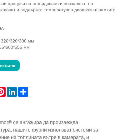
очни процеси на втвърдяване и позволяват на
задават и поддържат температурен диапазон в рамките
0A
 320*320*300 мм
65*600*555 мм
питване
atsApp
Pinterest
LinkedIn
Share
ymor® се ангажира да произвежда
тура, нашите фурни използват системи за
ние на топлината вътре в камерата, и