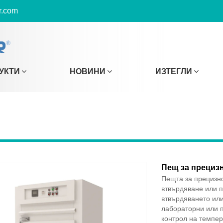
r.com
УКТИ
НОВИНИ
ИЗТЕГЛИ
Пещ за прециз
Пещта за прецизно
втвърдяване или п
втвърдяването или
лабораторни или 
контрол на темпер