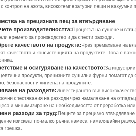
 с контрол на азота, високотемпературни пещи и вакуумни 
мства на прецизната пещ за втвърдяване
чете производителността:
Процесът на сушене и втвъ
али времето за производство и да спести разходи.
рете качеството на продукта:
Чрез премахване на вла
ят качеството и консистенцията на продуктите. Това е важ
оника.
етствие и осигуряване на качеството:
За индустрии
евтични продукти, прецизните сушилни фурни помагат да с
во, безопасност и хигиена на продуктите.
яване на разходите:
Инвестирането във висококачеств
рочни спестявания на разходи чрез намаляване на отпадъц
цеса и минимизиране на необходимостта от преработка или 
ени разходи за труд:
Пещите за прецизно втвърдяване 
ение изискват по-малко ръчна намеса, намалявайки разходи
а грешка.