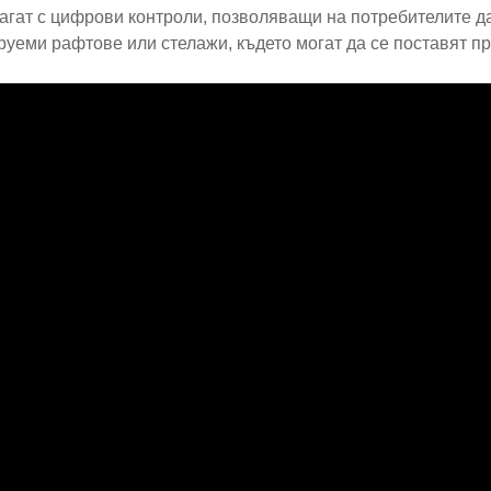
агат с цифрови контроли, позволяващи на потребителите да
руеми рафтове или стелажи, където могат да се поставят пр