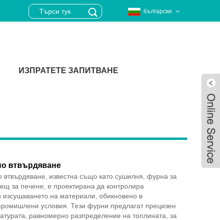
български
ИЗПРАТЕТЕ ЗАПИТВАНЕ
но втвърдяване
 втвърдяване, известна също като сушилня, фурна за
ещ за печене, е проектирана да контролира
 изсушаването на материали, обикновено в
промишлени условия. Тези фурни предлагат прецизен
Live
атурата, равномерно разпределение на топлината, за