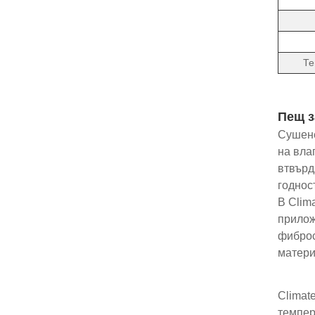
Те
Пещ з
Сушене
на вла
втвърд
годнос
В Clim
прилож
фиброс
матери
Climat
темпер