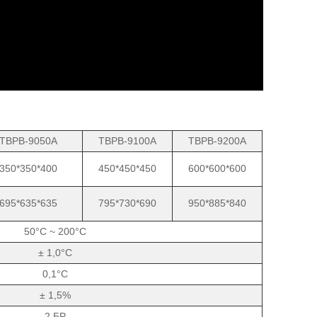
TBPB-9050A
TBPB-9100A
TBPB-9200A
350*350*400
450*450*450
600*600*600
695*635*635
795*730*690
950*885*840
50°C ~ 200°C
± 1,0°C
0,1°C
± 1,5%
2 БР