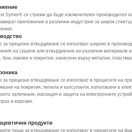
ожение
est Symor® се стреми да бъде изключителен производител н
амират приложение в различни индустрии за широк спектър
ения:
водство
 за прецизно втвърдяване се използват широко в производ
ения на сушене или втвърдяване на различни материали ил
, бои, лакове и покрития, нанесени върху метални, пластмас
роника
 за прецизно втвърдяване се използват в процесите на про
яване на покрития, лепила и капсуланти, използвани в елек
ното залепване, изолация и защита на електронните устрой
прах и корозия.
цевтични продукти
ните пещи за втвърдяване се използват в процесите на фа