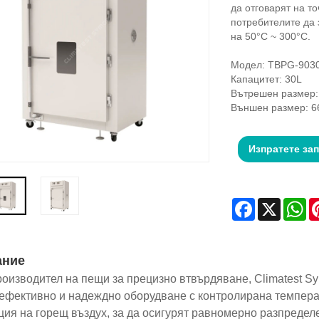
да отговарят на т
потребителите да 
на 50°C ~ 300°C.
Модел: TBPG-903
Капацитет: 30L
Вътрешен размер:
Външен размер: 6
Изпратете за
Facebook
X
Wh
ание
роизводител на пещи за прецизно втвърдяване, Climatest S
ефективно и надеждно оборудване с контролирана темпера
ция на горещ въздух, за да осигурят равномерно разпределе