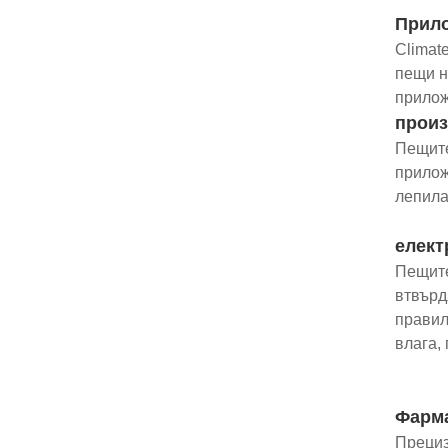
Прил
Climat
пещи н
прилож
произ
Пещите
прилож
лепила
елект
Пещите
втвърд
правил
влага, 
Фарма
Прециз