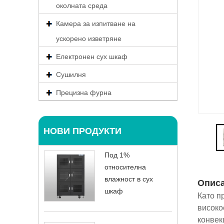
околната среда
Камера за изпитване на
ускорено изветряне
Електронен сух шкаф
Сушилня
Прецизна фурна
НОВИ ПРОДУКТИ
Под 1%
относителна
влажност в сух
Опис
шкаф
Като п
високо
конвек