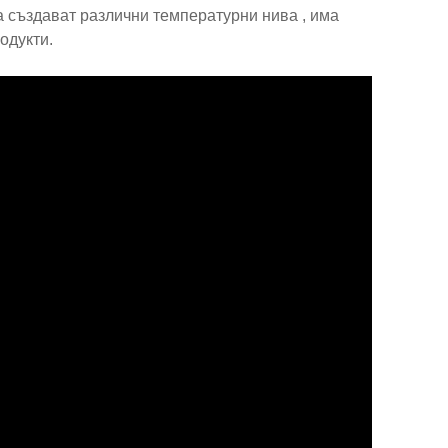
 създават различни температурни нива , има
одукти.