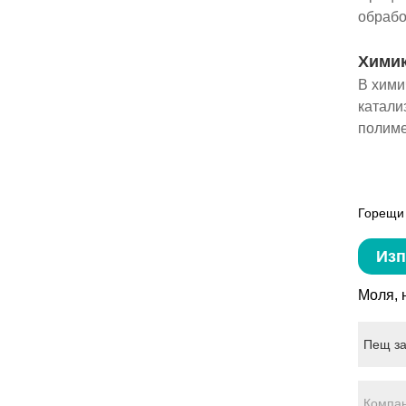
обрабо
Хими
В хими
катали
полиме
Горещи 
Изп
Моля, 