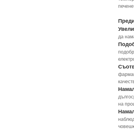
печене
Преди
Увели
да нам
Подоб
подобр
електр
Съотв
фармац
качест
Намал
дългос
на про
Намал
наблюд
човешк