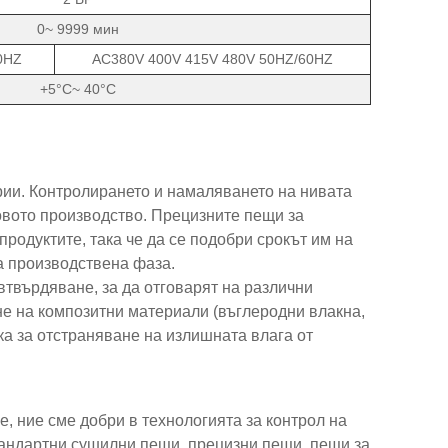
0~ 9999 мин
0HZ
AC380V 400V 415V 480V 50HZ/60HZ
+5°C~ 40°C
ии. Контролирането и намаляването на нивата
овото производство. Прецизните пещи за
продуктите, така че да се подобри срокът им на
та производствена фаза.
втвърдяване, за да отговарят на различни
не на композитни материали (въглеродни влакна,
а за отстраняване на излишната влага от
, ние сме добри в технологията за контрол на
андартни сушилни пещи, прецизни пещи, пещи за