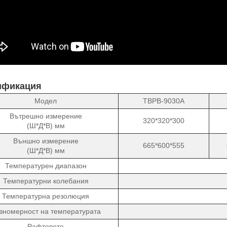
ификация
Модел
TBPB-9030A
Вътрешно измерение
320*320*300
(Ш*Д*В) мм
Външно измерение
665*600*555
(Ш*Д*В) мм
Температурен диапазон
Температурни колебания
Температурна резолюция
вномерност на температурата
Рафтовете