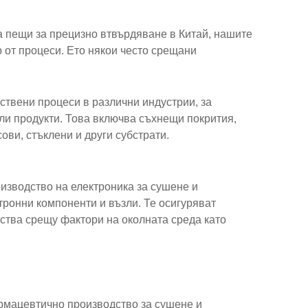
а пещи за прецизно втвърдяване в Китай, нашите
 от процеси. Ето някои често срещани
ствени процеси в различни индустрии, за
и продукти. Това включва съхнещи покрития,
ови, стъклени и други субстрати.
изводство на електроника за сушене и
тронни компоненти и възли. Те осигуряват
ства срещу фактори на околната среда като
рмацевтично производство за сушене и