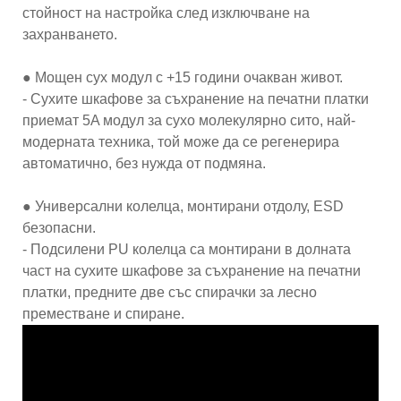
стойност на настройка след изключване на
захранването.
● Мощен сух модул с +15 години очакван живот.
- Сухите шкафове за съхранение на печатни платки
приемат 5A модул за сухо молекулярно сито, най-
модерната техника, той може да се регенерира
автоматично, без нужда от подмяна.
● Универсални колелца, монтирани отдолу, ESD
безопасни.
- Подсилени PU колелца са монтирани в долната
част на сухите шкафове за съхранение на печатни
платки, предните две със спирачки за лесно
преместване и спиране.