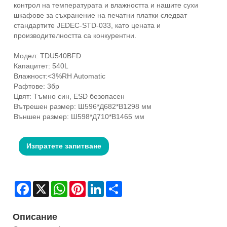
контрол на температурата и влажността и нашите сухи
шкафове за съхранение на печатни платки следват
стандартите JEDEC-STD-033, като цената и
производителността са конкурентни.
Модел: TDU540BFD
Капацитет: 540L
Влажност:<3%RH Automatic
Рафтове: 3бр
Цвят: Тъмно син, ESD безопасен
Вътрешен размер: Ш596*Д682*В1298 мм
Външен размер: Ш598*Д710*В1465 мм
Изпратете запитване
Facebook
X
WhatsApp
Pinterest
LinkedIn
Share
Описание