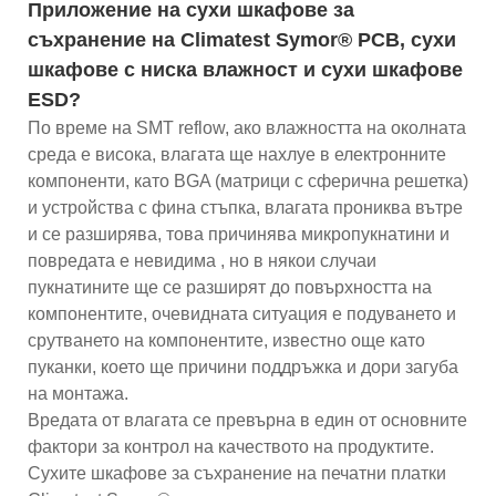
Приложение на сухи шкафове за
съхранение на Climatest Symor® PCB, сухи
шкафове с ниска влажност и сухи шкафове
ESD?
По време на SMT reflow, ако влажността на околната
среда е висока, влагата ще нахлуе в електронните
компоненти, като BGA (матрици с сферична решетка)
и устройства с фина стъпка, влагата прониква вътре
и се разширява, това причинява микропукнатини и
повредата е невидима , но в някои случаи
пукнатините ще се разширят до повърхността на
компонентите, очевидната ситуация е подуването и
срутването на компонентите, известно още като
пуканки, което ще причини поддръжка и дори загуба
на монтажа.
Вредата от влагата се превърна в един от основните
фактори за контрол на качеството на продуктите.
Сухите шкафове за съхранение на печатни платки