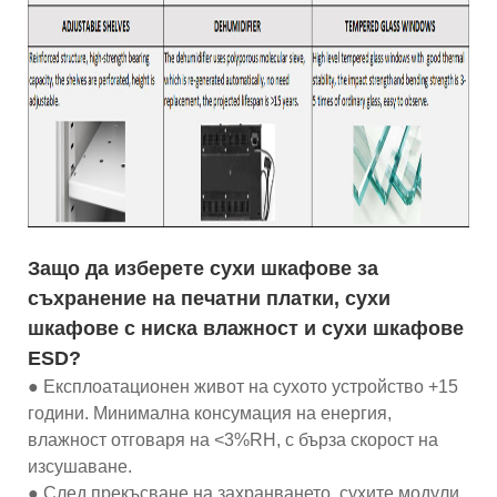
Защо да изберете сухи шкафове за
съхранение на печатни платки, сухи
шкафове с ниска влажност и сухи шкафове
ESD?
● Експлоатационен живот на сухото устройство +15
години. Минимална консумация на енергия,
влажност отговаря на <3%RH, с бърза скорост на
изсушаване.
● След прекъсване на захранването, сухите модули