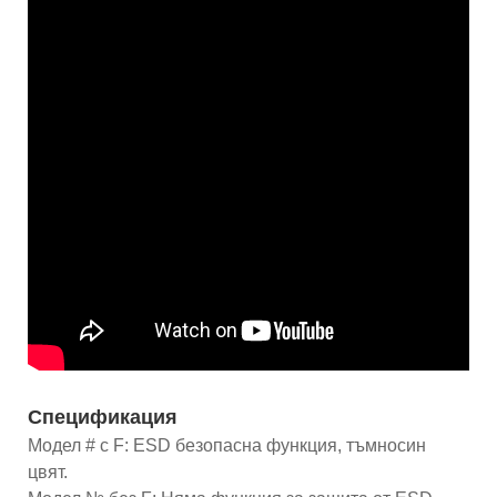
Спецификация
Модел # с F: ESD безопасна функция, тъмносин
цвят.