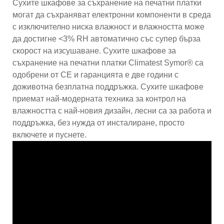
Сухите шкафове за съхранение на печатни платки
могат да съхраняват електронни компоненти в среда
с изключително ниска влажност и влажността може
да достигне <3% RH автоматично със супер бърза
скорост на изсушаване. Сухите шкафове за
съхранение на печатни платки Climatest Symor® са
одобрени от CE и гаранцията е две години с
доживотна безплатна поддръжка. Сухите шкафове
приемат най-модерната техника за контрол на
влажността с най-новия дизайн, лесни са за работа и
поддръжка, без нужда от инсталиране, просто
включете и пуснете.