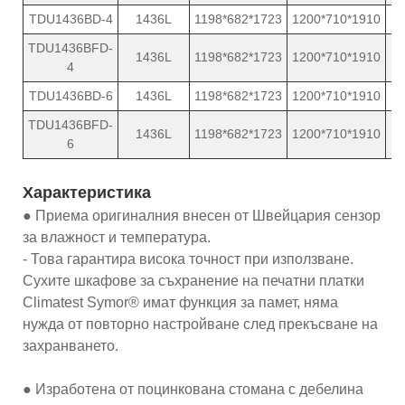
TDU1436BD-4
1436L
1198*682*1723
1200*710*1910
TDU1436BFD-
1436L
1198*682*1723
1200*710*1910
4
TDU1436BD-6
1436L
1198*682*1723
1200*710*1910
TDU1436BFD-
1436L
1198*682*1723
1200*710*1910
6
Характеристика
● Приема оригиналния внесен от Швейцария сензор
за влажност и температура.
- Това гарантира висока точност при използване.
Сухите шкафове за съхранение на печатни платки
Climatest Symor® имат функция за памет, няма
нужда от повторно настройване след прекъсване на
захранването.
● Изработена от поцинкована стомана с дебелина