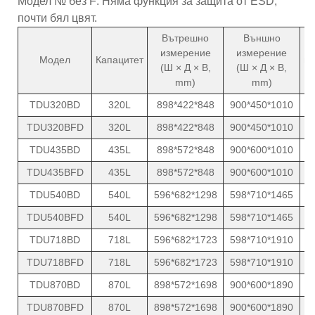
Модел № без F: Няма функция за защита от ESD,
почти бял цвят.
Вътрешно
Външно
С
измерение
измерение
Модел
Капацитет
м
(Ш × Д × В,
(Ш × Д × В,
mm)
mm)
TDU320BD
320L
898*422*848
900*450*1010
TDU320BFD
320L
898*422*848
900*450*1010
TDU435BD
435L
898*572*848
900*600*1010
TDU435BFD
435L
898*572*848
900*600*1010
TDU540BD
540L
596*682*1298
598*710*1465
TDU540BFD
540L
596*682*1298
598*710*1465
TDU718BD
718L
596*682*1723
598*710*1910
TDU718BFD
718L
596*682*1723
598*710*1910
TDU870BD
870L
898*572*1698
900*600*1890
TDU870BFD
870L
898*572*1698
900*600*1890