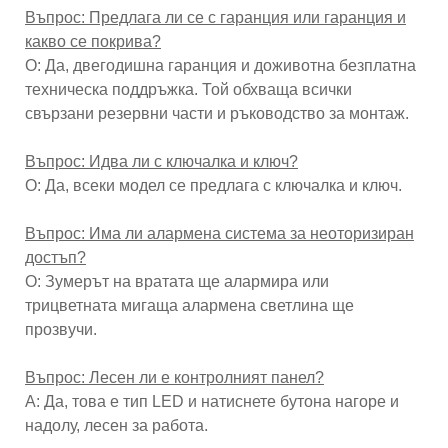
Въпрос: Предлага ли се с гаранция или гаранция и
какво се покрива?
О: Да, двегодишна гаранция и доживотна безплатна
техническа поддръжка. Той обхваща всички
свързани резервни части и ръководство за монтаж.
Въпрос: Идва ли с ключалка и ключ?
О: Да, всеки модел се предлага с ключалка и ключ.
Въпрос: Има ли алармена система за неоторизиран
достъп?
О: Зумерът на вратата ще алармира или
трицветната мигаща алармена светлина ще
прозвучи.
Въпрос: Лесен ли е контролният панел?
A: Да, това е тип LED и натиснете бутона нагоре и
надолу, лесен за работа.