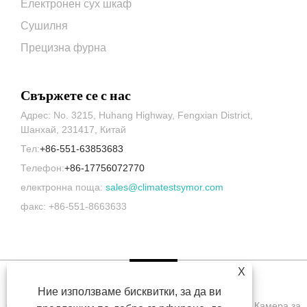
Електронен сух шкаф
Сушилня
Прецизна фурна
Свържете се с нас
Адрес: No. 3215, Huhang Highway, Fengxian District,
Шанхай, 231417, Китай
Тел:
+86-551-63853683
Телефон:
+86-17756072770
електронна поща:
sales@climatestsymor.com
факс: +86-551-8663633
X
Ние използваме бисквитки, за да ви
Copyright © 2022 Symor Instrument Equipment Co., Ltd. Камера за