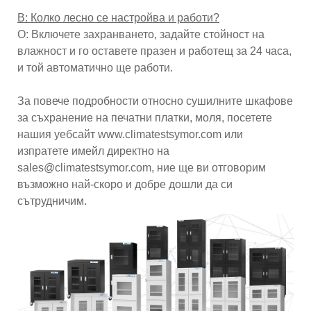
В: Колко лесно се настройва и работи?
О: Включете захранването, задайте стойност на
влажност и го оставете празен и работещ за 24 часа,
и той автоматично ще работи.
За повече подробности относно сушилните шкафове
за съхранение на печатни платки, моля, посетете
нашия уебсайт www.climatestsymor.com или
изпратете имейл директно на
sales@climatestsymor.com, ние ще ви отговорим
възможно най-скоро и добре дошли да си
сътрудничим.