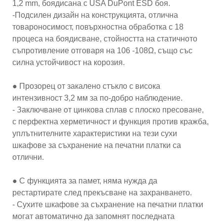
1,2 mm, боядисана с USA DuPont ESD боя.
-Подсилен дизайн на конструкцията, отлична
товароносимост, повърхностна обработка с 18
процеса на боядисване, стойността на статичното
съпротивление отговаря на 106 -108Ω, също със
силна устойчивост на корозия.
● Прозорец от закалено стъкло с висока
интензивност 3,2 мм за по-добро наблюдение.
- Заключване от цинкова сплав с плоско пресоване,
с перфектна херметичност и функция против кражба,
уплътнителните характеристики на тези сухи
шкафове за съхранение на печатни платки са
отлични.
● С функцията за памет, няма нужда да
рестартирате след прекъсване на захранването.
- Сухите шкафове за съхранение на печатни платки
могат автоматично да запомнят последната