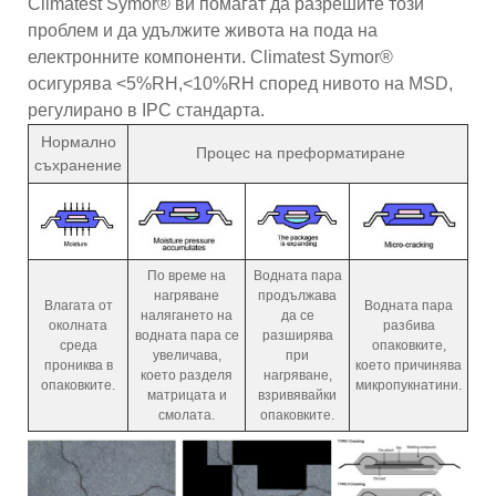
Climatest Symor® ви помагат да разрешите този
проблем и да удължите живота на пода на
електронните компоненти. Climatest Symor®
осигурява <5%RH,<10%RH според нивото на MSD,
регулирано в IPC стандарта.
Нормално
Процес на преформатиране
съхранение
По време на
Водната пара
нагряване
продължава
Влагата от
Водната пара
налягането на
да се
околната
разбива
водната пара се
разширява
среда
опаковките,
увеличава,
при
прониква в
което причинява
което разделя
нагряване,
опаковките.
микропукнатини.
матрицата и
взривявайки
смолата.
опаковките.