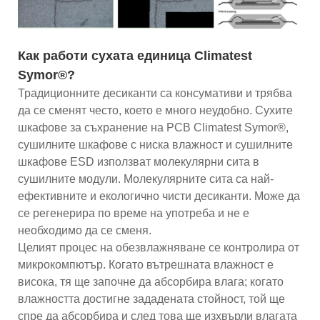
Как работи сухата единица Climatest
Symor®?
Традиционните десиканти са консумативи и трябва
да се сменят често, което е много неудобно. Сухите
шкафове за съхранение на PCB Climatest Symor®,
сушилните шкафове с ниска влажност и сушилните
шкафове ESD използват молекулярни сита в
сушилните модули. Молекулярните сита са най-
ефективните и екологично чисти десиканти. Може да
се регенерира по време на употреба и не е
необходимо да се сменя.
Целият процес на обезвлажняване се контролира от
микрокомпютър. Когато вътрешната влажност е
висока, тя ще започне да абсорбира влага; когато
влажността достигне зададената стойност, той ще
спре да абсорбира и след това ще изхвърли влагата