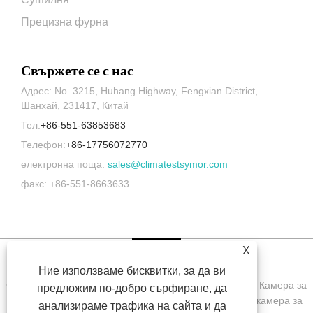
Прецизна фурна
Свържете се с нас
Адрес: No. 3215, Huhang Highway, Fengxian District,
Шанхай, 231417, Китай
Тел:
+86-551-63853683
Телефон:
+86-17756072770
електронна поща:
sales@climatestsymor.com
факс: +86-551-8663633
X
Ние използваме бисквитки, за да ви
Copyright © 2022 Symor Instrument Equipment Co., Ltd. Камера за
предложим по-добро сърфиране, да
изпитване на околната среда, електронен сух шкаф, камера за
анализираме трафика на сайта и да