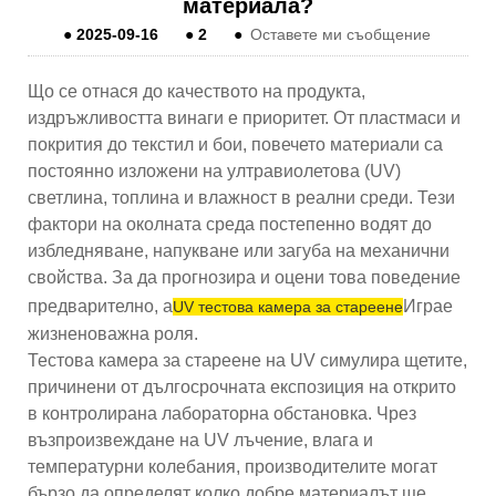
материала?
●
2025-09-16
●
2
●
Оставете ми съобщение
Що се отнася до качеството на продукта,
издръжливостта винаги е приоритет. От пластмаси и
покрития до текстил и бои, повечето материали са
постоянно изложени на ултравиолетова (UV)
светлина, топлина и влажност в реални среди. Тези
фактори на околната среда постепенно водят до
избледняване, напукване или загуба на механични
свойства. За да прогнозира и оцени това поведение
предварително, a
Играе
UV тестова камера за стареене
жизненоважна роля.
Тестова камера за стареене на UV симулира щетите,
причинени от дългосрочната експозиция на открито
в контролирана лабораторна обстановка. Чрез
възпроизвеждане на UV лъчение, влага и
температурни колебания, производителите могат
бързо да определят колко добре материалът ще