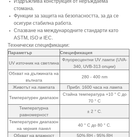
Издръжлива конструкция от неръждаема
стомана.
Функции за защита на безопасността, за да се
осигури стабилна работа.
Спазване на международните стандарти като
ASTM, ISO и IEC.
Технически спецификации:
Параметър
Спецификация
Флуоресцентни UV лампи (UVA-
UV източник на светлина
340, UVB-313 опции)
Обхват на дължината на
280 - 400 nm
вълната
Животът на лампата
Прибл. 1600 часа на лампа
Стайна температура +10 ° C до
Температурен диапазон
70 ° C
Температурна
± 2 ° C.
равномерност
Температурен диапазон
40 ° C до 80 ° C.
на черния панел
Обхват на влажност
50% RH - 95% RH