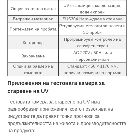
UV експозиция, кондензация,
Опции за тестов цикъл
воден спрей
Вътрешен материал
SUS304 Неръждаема стомана
Регулируеми стелажи за плоски и
Притежател на пробата
3D проби
Програмируем контролер на
Контролер
сензорен екран
AC 220V / 50Hz или
Захранване
персонализиран
Опции за размер на
Стандарт: 450 × 1170 мм,
камерата
налични размери по поръчка
Приложения на тестовата камера за
стареене на UV
Тестовата камера за стареене на UV има
разнообразни приложения, което позволява на
индустриите да правят точни прогнози за
продължителността на живота и производителността
на продукта: