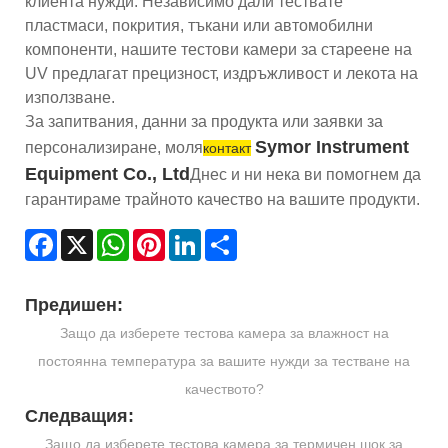
клиента нужди. Независимо дали тествате
пластмаси, покрития, тъкани или автомобилни
компоненти, нашите тестови камери за стареене на
UV предлагат прецизност, издръжливост и лекота на
използване.
За запитвания, данни за продукта или заявки за
Symor Instrument
персонализиране, моля
контакт
Equipment Co., Ltd
Днес и ни нека ви помогнем да
гарантираме трайното качество на вашите продукти.
Facebook
X
WhatsApp
Pinterest
LinkedIn
Share
Предишен:
Защо да изберете тестова камера за влажност на
постоянна температура за вашите нужди за тестване на
качеството?
Следващия:
Защо да изберете тестова камера за термичен шок за