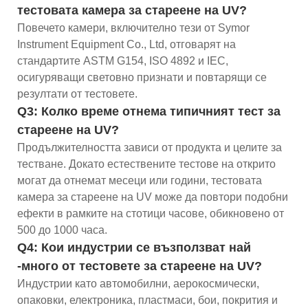
тестовата камера за стареене на UV?
Повечето камери, включително тези от Symor
Instrument Equipment Co., Ltd, отговарят на
стандартите ASTM G154, ISO 4892 и IEC,
осигуряващи световно признати и повтарящи се
резултати от тестовете.
Q3: Колко време отнема типичният тест за
стареене на UV?
Продължителността зависи от продукта и целите за
тестване. Докато естествените тестове на открито
могат да отнемат месеци или години, тестовата
камера за стареене на UV може да повтори подобни
ефекти в рамките на стотици часове, обикновено от
500 до 1000 часа.
Q4: Кои индустрии се възползват най
-много от тестовете за стареене на UV?
Индустрии като автомобилни, аерокосмически,
опаковки, електроника, пластмаси, бои, покрития и