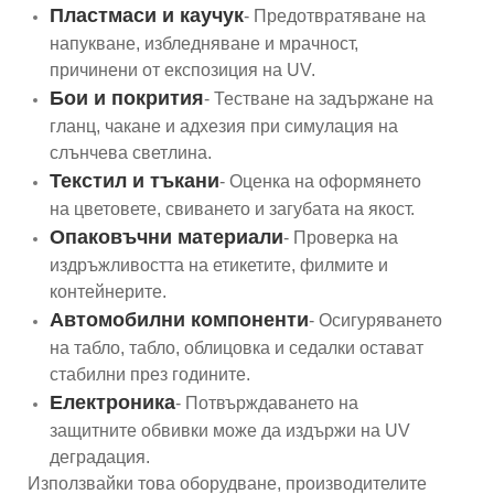
Пластмаси и каучук
- Предотвратяване на
напукване, избледняване и мрачност,
причинени от експозиция на UV.
Бои и покрития
- Тестване на задържане на
гланц, чакане и адхезия при симулация на
слънчева светлина.
Текстил и тъкани
- Оценка на оформянето
на цветовете, свиването и загубата на якост.
Опаковъчни материали
- Проверка на
издръжливостта на етикетите, филмите и
контейнерите.
Автомобилни компоненти
- Осигуряването
на табло, табло, облицовка и седалки остават
стабилни през годините.
Електроника
- Потвърждаването на
защитните обвивки може да издържи на UV
деградация.
Използвайки това оборудване, производителите