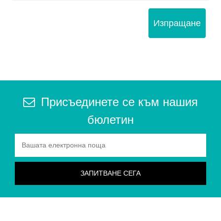
Изпращане
Присъединете се към нашия
бюлетин