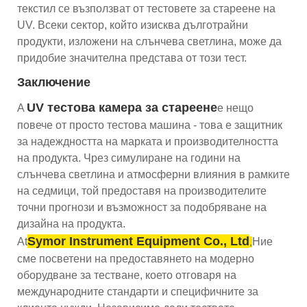
текстил се възползват от тестовете за стареене на
UV. Всеки сектор, който изисква дълготрайни
продукти, изложени на слънчева светлина, може да
придобие значителна представа от този тест.
Заключение
UV тестова камера за стареене
A
е нещо
повече от просто тестова машина - това е защитник
за надеждността на марката и производителността
на продукта. Чрез симулиране на години на
слънчева светлина и атмосферни влияния в рамките
на седмици, той предоставя на производителите
точни прогнози и възможност за подобряване на
дизайна на продукта.
Symor Instrument Equipment Co., Ltd
At
Ние
,
сме посветени на предоставянето на модерно
оборудване за тестване, което отговаря на
международните стандарти и специфичните за