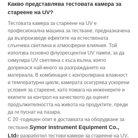
Какво представлява тестовата камера за
стареене на UV?
Тестовата камера за стареене на UV е
професионална машина за тестване, предназначена
да възпроизведе ефектите на естествената
слънчева светлина и атмосферни влияния. Той
използва основно флуоресцентни UV лампи, за да
симулира UV светлина с къса вълна, която
допринася най-много за разграждането на
материала. В комбинация с контролирана влажност
и температурни цикли, камерата осигурява ускорени
условия за стареене, като помага на инженерите и
екипите за контрол на качеството да оценят
продължителността на живота на продуктите, преди
да ги пуснат на пазара.
С 20 -годишен опит в доставката на оборудване за
Symor Instrument Equipment Co.,
тестване,
Ltd
е разработил тестови камери за стареене на UV,