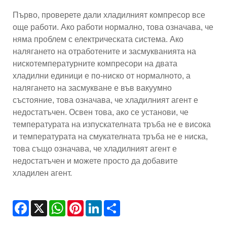
Първо, проверете дали хладилният компресор все
още работи. Ако работи нормално, това означава, че
няма проблем с електрическата система. Ако
налягането на отработените и засмукванията на
нискотемпературните компресори на двата
хладилни единици е по-ниско от нормалното, а
налягането на засмукване е във вакуумно
състояние, това означава, че хладилният агент е
недостатъчен. Освен това, ако се установи, че
температурата на изпускателната тръба не е висока
и температурата на смукателната тръба не е ниска,
това също означава, че хладилният агент е
недостатъчен и можете просто да добавите
хладилен агент.
Facebook
X
WhatsApp
Pinterest
LinkedIn
Share