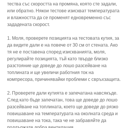
тества със скоростта на промяна, която сте задали,
или обратно. Някои тестове изискват температурата
и влажността да се променят едновременно със
зададената скорост.
1. Моля, проверете позицията на тестовата кутия, за
да видите дали е на повече от 30 см от стената. Ако
тя не е поставена според изискванията, моля,
регулирайте позицията, тъй като твърде близко
разстояние ще доведе до лошо разсейване на
топлината и ще увеличи работния ток на
компресора, причинявайки проблеми с свръхзащита.
2. Проверете дали кутията е запечатана навсякъде.
След като бъде запечатан, това ще доведе до лошо
разсейване на топлината, което ще доведе до рязко
повишаване на температурата на околната среда и
повишаване на тока, така че не забравяйте да
поддържате добра вентилация.