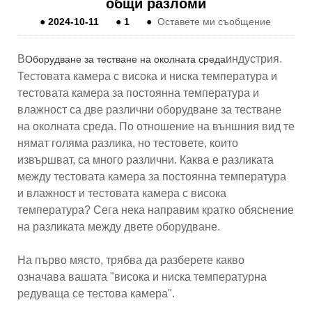
общи разломи
●
2024-10-11
●
1
●
Оставете ми съобщение
В
индустрия.
Оборудване за тестване на околната среда
Тестовата камера с висока и ниска температура и
тестовата камера за постоянна температура и
влажност са две различни оборудване за тестване
на околната среда. По отношение на външния вид те
нямат голяма разлика, но тестовете, които
извършват, са много различни. Каква е разликата
между тестовата камера за постоянна температура
и влажност и тестовата камера с висока
температура? Сега нека направим кратко обяснение
на разликата между двете оборудване.
На първо място, трябва да разберете какво
означава вашата "висока и ниска температурна
редуваща се тестова камера".