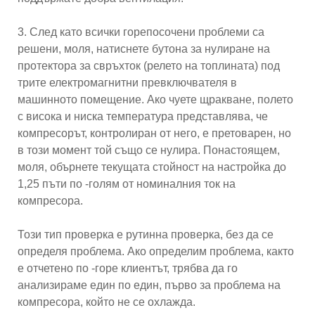
3. След като всички горепосочени проблеми са
решени, моля, натиснете бутона за нулиране на
протектора за свръхток (релето на топлината) под
трите електромагнитни превключвателя в
машинното помещение. Ако чуете щракване, полето
с висока и ниска температура представлява, че
компресорът, контролиран от него, е претоварен, но
в този момент той също се нулира. Понастоящем,
моля, обърнете текущата стойност на настройка до
1,25 пъти по -голям от номиналния ток на
компресора.
Този тип проверка е рутинна проверка, без да се
определя проблема. Ако определим проблема, както
е отчетено по -горе клиентът, трябва да го
анализираме един по един, първо за проблема на
компресора, който не се охлажда.