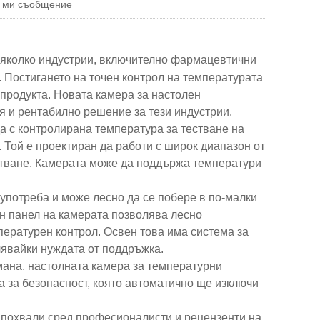
е ми съобщение
няколко индустрии, включително фармацевтични
. Постигането на точен контрол на температурата
 продукта. Новата камера за настолен
я и рентабилно решение за тези индустрии.
а с контролирана температура за тестване на
 Той е проектиран да работи с широк диапазон от
естване. Камерата може да поддържа температури
употреба и може лесно да се побере в по-малки
н панел на камерата позволява лесно
ературен контрол. Освен това има система за
лявайки нуждата от поддръжка.
ана, настолната камера за температурни
а за безопасност, която автоматично ще изключи
и похвали сред професионалисти и рецензенти на