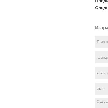
Пред
След
Изпра