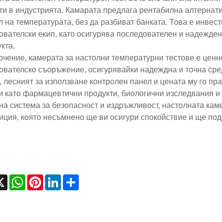
ти в индустрията. Камарата предлага рентабилна алтернати
л на температурата, без да разбиват банката. Това е инвест
ователски екип, като осигурява последователен и надежден
кта.
ючение, камерата за настолни температурни тестове е цен
ователско съоръжение, осигурявайки надеждна и точна сред
, лесният за използване контролен панел и цената му го пр
и като фармацевтични продукти, биологични изследвания и 
на система за безопасност и издръжливост, настолната кам
иция, която несъмнено ще ви осигури спокойствие и ще по
cebook
X
WhatsApp
Pinterest
LinkedIn
Share