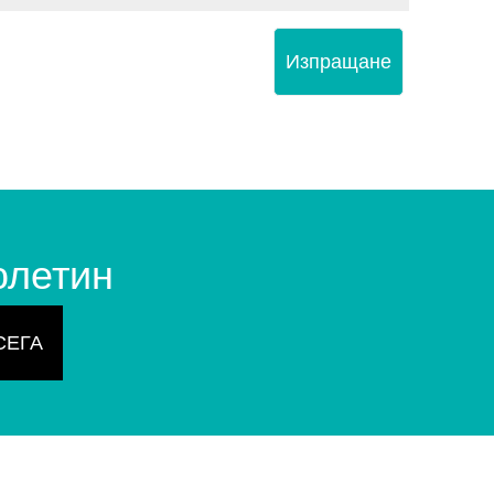
Изпращане
юлетин