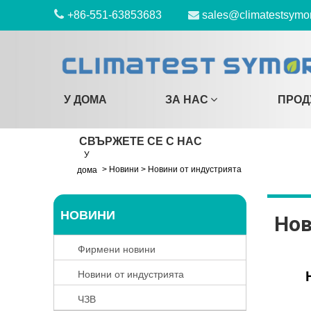
+86-551-63853683
sales@climatestsymo
У ДОМА
ЗА НАС
ПРОД
СВЪРЖЕТЕ СЕ С НАС
У
>
Новини
>
Новини от индустрията
дома
НОВИНИ
Нов
Фирмени новини
Новини от индустрията
ЧЗВ