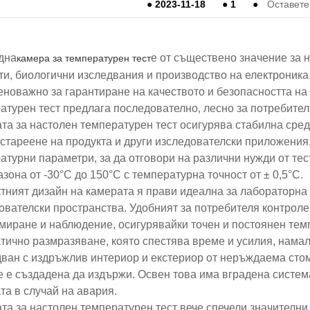
●
2023-11-18
●
1
●
Оставет
дна
е от съществено значение за 
камера за температурен тест
ти, биологични изследвания и производство на електроника
еноважно за гарантиране на качеството и безопасността на
атурен тест предлага последователно, лесно за потребител
та за настолен температурен тест осигурява стабилна сред
 стареене на продукта и други изследователски приложения.
атурни параметри, за да отговори на различни нужди от т
азона от -30°C до 150°C с температурна точност от ± 0,5°C.
тният дизайн на камерата я прави идеална за лабораторна 
ователски пространства. Удобният за потребителя контроле
миране и наблюдение, осигурявайки точен и постоянен темп
тично размразяване, която спестява време и усилия, нама
ван с издръжлив интериор и екстериор от неръждаема стом
е е създадена да издържи. Освен това има вградена систем
та в случай на авария.
та за настолен температурен тест вече спечели значителн