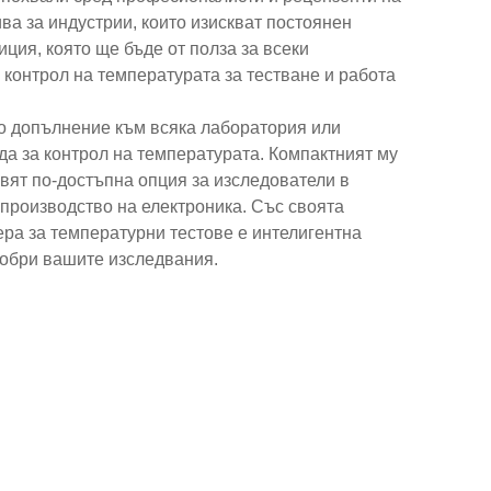
ва за индустрии, които изискват постоянен
иция, която ще бъде от полза за всеки
 контрол на температурата за тестване и работа
но допълнение към всяка лаборатория или
а за контрол на температурата. Компактният му
авят по-достъпна опция за изследователи в
производство на електроника. Със своята
ера за температурни тестове е интелигентна
добри вашите изследвания.