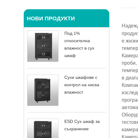
НОВИ ПРОДУКТИ
Надеж
Под 1%
продук
относителна
е жизн
влажност в сух
темпер
шкаф
Камера
проби,
темпер
Сухи шкафове с
в диап
контрол на ниска
Компак
влажност
изслед
програ
автома
Оборуд
ESD Сух шкаф за
тестов
съхранение
камера
Камера