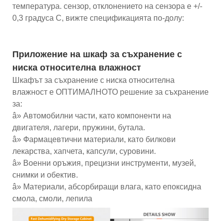
температура. сензор, отклонението на сензора е +/-
0,3 градуса C, вижте спецификацията по-долу:
Приложение на шкаф за съхранение с
ниска относителна влажност
Шкафът за съхранение с ниска относителна
влажност е ОПТИМАЛНОТО решение за съхранение
за:
â» Автомобилни части, като компоненти на
двигателя, лагери, пружини, бутала.
â» Фармацевтични материали, като билкови
лекарства, хапчета, капсули, суровини.
â» Военни оръжия, прецизни инструменти, музей,
снимки и обектив.
â» Материали, абсорбиращи влага, като епоксидна
смола, смоли, лепила