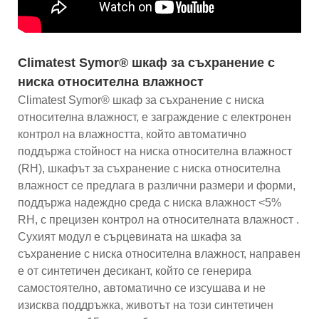
Climatest Symor® шкаф за съхранение с
ниска относителна влажност
Climatest Symor® шкаф за съхранение с ниска
относителна влажност, е заграждение с електронен
контрол на влажността, който автоматично
поддържа стойност на ниска относителна влажност
(RH), шкафът за съхранение с ниска относителна
влажност се предлага в различни размери и форми,
поддържа надеждно среда с ниска влажност <5%
RH, с прецизен контрол на относителната влажност .
Сухият модул е ​​сърцевината на шкафа за
съхранение с ниска относителна влажност, направен
е от синтетичен десикант, който се генерира
самостоятелно, автоматично се изсушава и не
изисква поддръжка, животът на този синтетичен