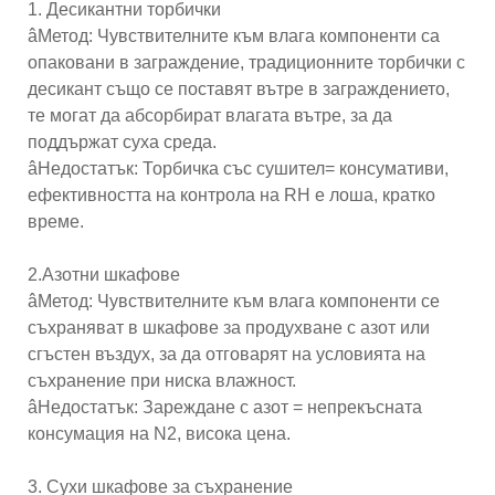
1. Десикантни торбички
âМетод: Чувствителните към влага компоненти са
опаковани в заграждение, традиционните торбички с
десикант също се поставят вътре в заграждението,
те могат да абсорбират влагата вътре, за да
поддържат суха среда.
âНедостатък: Торбичка със сушител= консумативи,
ефективността на контрола на RH е лоша, кратко
време.
2.Азотни шкафове
âМетод: Чувствителните към влага компоненти се
съхраняват в шкафове за продухване с азот или
сгъстен въздух, за да отговарят на условията на
съхранение при ниска влажност.
âНедостатък: Зареждане с азот = непрекъсната
консумация на N2, висока цена.
3. Сухи шкафове за съхранение