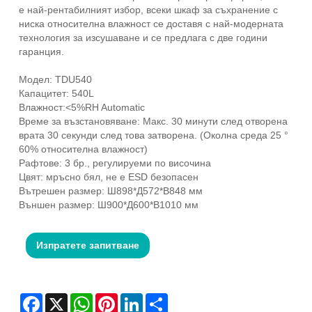
е най-рентабилният избор, всеки шкаф за съхранение с
ниска относителна влажност се доставя с най-модерната
технология за изсушаване и се предлага с две години
гаранция.
Модел: TDU540
Капацитет: 540L
Влажност:<5%RH Automatic
Време за възстановяване: Макс. 30 минути след отворена
врата 30 секунди след това затворена. (Околна среда 25 °
60% относителна влажност)
Рафтове: 3 бр., регулируеми по височина
Цвят: мръсно бял, не е ESD безопасен
Вътрешен размер: Ш898*Д572*В848 мм
Външен размер: Ш900*Д600*В1010 мм
Изпратете запитване
Facebook
X
WhatsApp
Pinterest
LinkedIn
Share