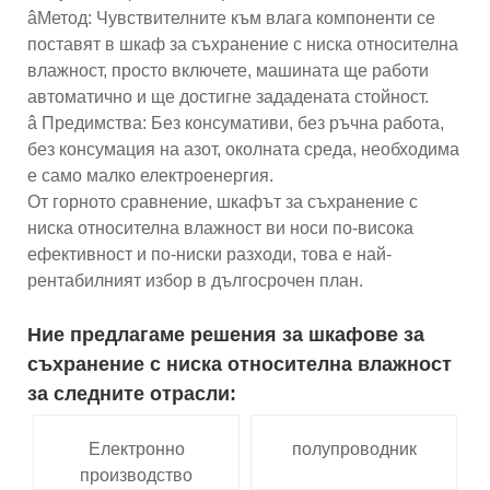
âМетод: Чувствителните към влага компоненти се
поставят в шкаф за съхранение с ниска относителна
влажност, просто включете, машината ще работи
автоматично и ще достигне зададената стойност.
â Предимства: Без консумативи, без ръчна работа,
без консумация на азот, околната среда, необходима
е само малко електроенергия.
От горното сравнение, шкафът за съхранение с
ниска относителна влажност ви носи по-висока
ефективност и по-ниски разходи, това е най-
рентабилният избор в дългосрочен план.
Ние предлагаме решения за шкафове за
съхранение с ниска относителна влажност
за следните отрасли:
Електронно
полупроводник
производство