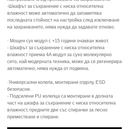
-Шкафът за съхранение с ниска относителна
влажност може автоматично да запаметява
последната стойност на настройка след изключване
на захранването, няма нужда да задавате отново.
· Мощен сух модул с +15 години очакван живот.
- Шкафът за съхранение с ниска относителна
влажност приема 4A модул за сухо молекулярно
сито, най-модерната техника, може да се регенерира
автоматично, няма нужда от подмяна.
·Универсални колела, монтирани отдолу, ESD
безопасни.
- Подсилени PU колелца са монтирани в долната
част на шкафа за съхранение с ниска относителна
влажност, предните две със спирачки за лесно
преместване и спиране.