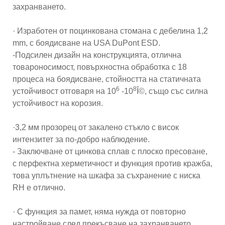
захранването.
· Изработен от поцинкована стомана с дебелина 1,2
mm, с боядисване на USA DuPont ESD.
-Подсилен дизайн на конструкцията, отлична
товароносимост, повърхностна обработка с 18
процеса на боядисване, стойността на статичната
6
8
устойчивост отговаря на 10
-10
Î©, също със силна
устойчивост на корозия.
·3,2 мм прозорец от закалено стъкло с висок
интензитет за по-добро наблюдение.
- Заключване от цинкова сплав с плоско пресоване,
с перфектна херметичност и функция против кражба,
това уплътнение на шкафа за съхранение с ниска
RH е отлично.
· С функция за памет, няма нужда от повторно
настройване след прекъсване на захранването.