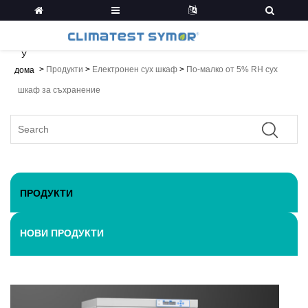
У
>
Продукти
>
Електронен сух шкаф
>
По-малко от 5% RH сух
дома
шкаф за съхранение
ПРОДУКТИ
НОВИ ПРОДУКТИ