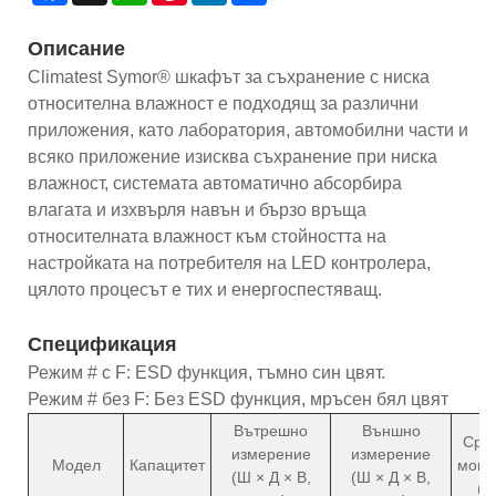
Описание
Climatest Symor® шкафът за съхранение с ниска
относителна влажност е подходящ за различни
приложения, като лаборатория, автомобилни части и
всяко приложение изисква съхранение при ниска
влажност, системата автоматично абсорбира
влагата и изхвърля навън и бързо връща
относителната влажност към стойността на
настройката на потребителя на LED контролера,
цялото процесът е тих и енергоспестяващ.
Спецификация
Режим # с F: ESD функция, тъмно син цвят.
Режим # без F: Без ESD функция, мръсен бял цвят
Вътрешно
Външно
Сре
измерение
измерение
Модел
Капацитет
мощн
(Ш × Д × В,
(Ш × Д × В,
(W