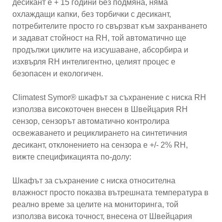
десикант е + 15 години без подмяна, няма
охлаждащи капки, без торбички с десикант,
потребителите просто го свързват към захранването
и задават стойност на RH, той автоматично ще
продължи циклите на изсушаване, абсорбира и
изхвърля RH интелигентно, целият процес е
безопасен и екологичен.
Climatest Symor® шкафът за съхранение с ниска RH
използва високоточен внесен в Швейцария RH
сензор, сензорът автоматично контролира
освежаването и рециклирането на синтетичния
десикант, отклонението на сензора е +/- 2% RH,
вижте спецификацията по-долу:
Шкафът за съхранение с ниска относителна
влажност просто показва вътрешната температура в
реално време за целите на мониторинга, той
използва висока точност, внесена от Швейцария