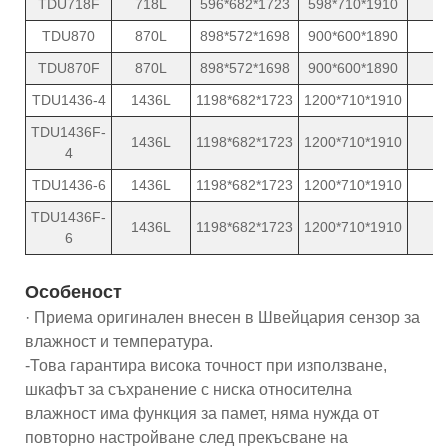
TDU718F
718L
596*682*1723
598*710*1910
1
TDU870
870L
898*572*1698
900*600*1890
1
TDU870F
870L
898*572*1698
900*600*1890
1
TDU1436-4
1436L
1198*682*1723
1200*710*1910
2
TDU1436F-
1436L
1198*682*1723
1200*710*1910
2
4
TDU1436-6
1436L
1198*682*1723
1200*710*1910
2
TDU1436F-
1436L
1198*682*1723
1200*710*1910
2
6
Особеност
· Приема оригинален внесен в Швейцария сензор за
влажност и температура.
-Това гарантира висока точност при използване,
шкафът за съхранение с ниска относителна
влажност има функция за памет, няма нужда от
повторно настройване след прекъсване на