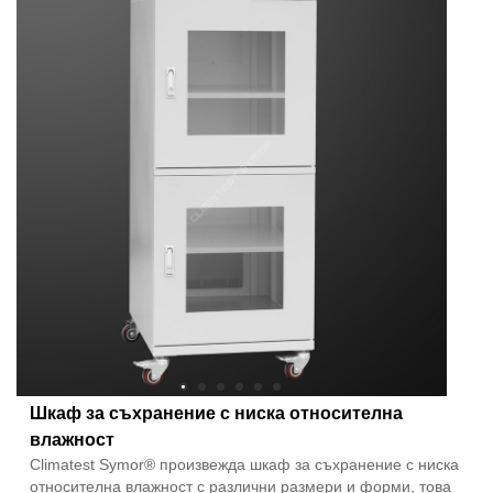
Шкаф за съхранение с ниска относителна
влажност
Climatest Symor® произвежда шкаф за съхранение с ниска
относителна влажност с различни размери и форми, това