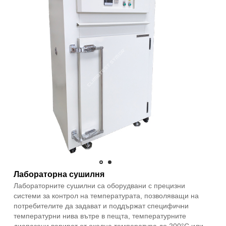
Лабораторна сушилня
Лабораторните сушилни са оборудвани с прецизни
системи за контрол на температурата, позволяващи на
потребителите да задават и поддържат специфични
температурни нива вътре в пещта, температурните
диапазони варират от околна температура до 200°C или