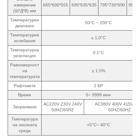
измерение
665*600*555
695*635*635
795*730*690
950
(Ш*Д*В) мм
Температурен
50°C ~ 200°C
диапазон
Температурни
± 1,0°C
колебания
Температурна
0,1°C
резолюция
Равномерност
на
± 1,5%
температурата
Рафтовете
2 БР
Време
0~ 9999 мин
AC220V 230V 240V
AC380V 400V 415V 
Захранване
50HZ/60HZ
50HZ/60HZ
Температура
на околната
+5°C~ 40°C
среда