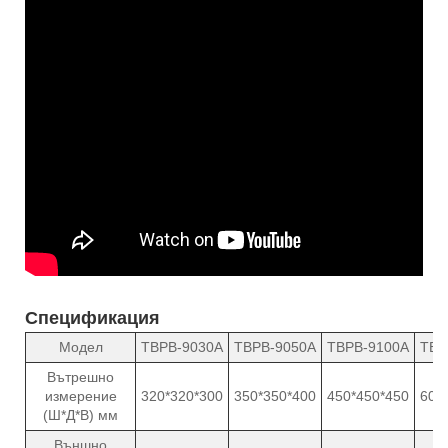
Спецификация
Модел
TBPB-9030A
TBPB-9050A
TBPB-9100A
TBP
Вътрешно
измерение
320*320*300
350*350*400
450*450*450
600
(Ш*Д*В) мм
Външно