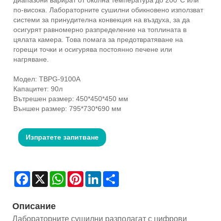
по-висока. Лабораторните сушилни обикновено използват
системи за принудителна конвекция на въздуха, за да
осигурят равномерно разпределение на топлината в
цялата камера. Това помага за предотвратяване на
горещи точки и осигурява постоянно печене или
нагряване.
Модел: TBPG-9100A
Капацитет: 90л
Вътрешен размер: 450*450*450 мм
Външен размер: 795*730*690 мм
Изпратете запитване
Facebook
X
WhatsApp
Pinterest
LinkedIn
Share
Описание
Лабораторните сушилни разполагат с цифрови