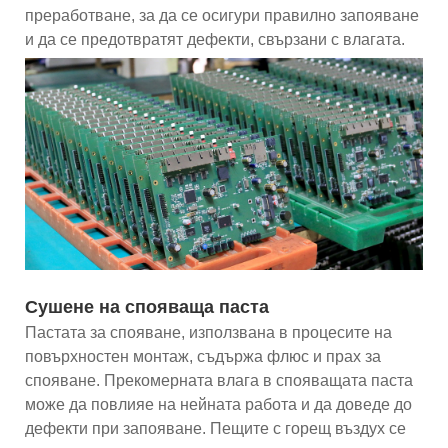
преработване, за да се осигури правилно запояване
и да се предотвратят дефекти, свързани с влагата.
Сушене на спояваща паста
Пастата за спояване, използвана в процесите на
повърхностен монтаж, съдържа флюс и прах за
спояване. Прекомерната влага в спояващата паста
може да повлияе на нейната работа и да доведе до
дефекти при запояване. Пещите с горещ въздух се