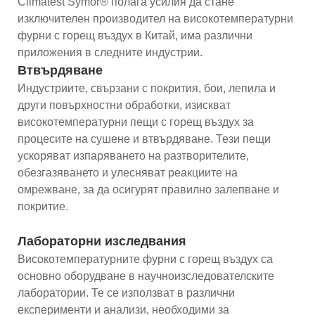
Climatest Symor® полага усилия да стане
изключителен производител на високотемпературни
фурни с горещ въздух в Китай, има различни
приложения в следните индустрии.
Втвърдяване
Индустриите, свързани с покрития, бои, лепила и
други повърхностни обработки, изискват
високотемпературни пещи с горещ въздух за
процесите на сушене и втвърдяване. Тези пещи
ускоряват изпаряването на разтворителите,
обезгазяването и улесняват реакциите на
омрежване, за да осигурят правилно залепване и
покритие.
Лабораторни изследвания
Високотемпературните фурни с горещ въздух са
основно оборудване в научноизследователските
лаборатории. Те се използват в различни
експерименти и анализи, необходими за