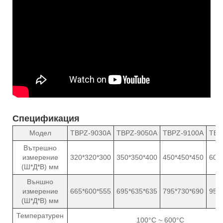
Спецификация
Модел
TBPZ-9030A
TBPZ-9050A
TBPZ-9100A
TBP
Вътрешно
измерение
320*320*300
350*350*400
450*450*450
600
(Ш*Д*В) мм
Външно
измерение
665*600*555
695*635*635
795*730*690
950
(Ш*Д*В) мм
Температурен
100°C ~ 600°C