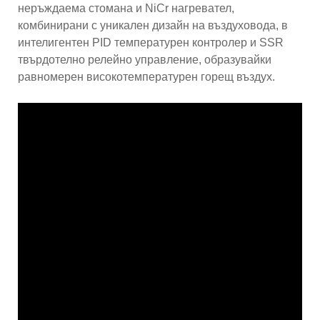
неръждаема стомана и NiCr нагревател,
комбинирани с уникален дизайн на въздуховода, в
интелигентен PID температурен контролер и SSR
твърдотелно релейно управление, образувайки
равномерен високотемпературен горещ въздух.