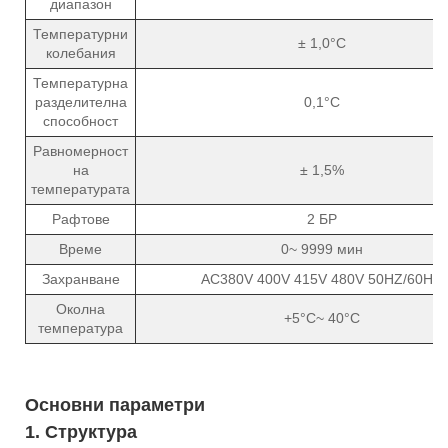
диапазон
Температурни
± 1,0°C
колебания
Температурна
разделителна
0,1°C
способност
Равномерност
на
± 1,5%
температурата
Рафтове
2 БР
Време
0~ 9999 мин
Захранване
AC380V 400V 415V 480V 50HZ/60HZ
Околна
+5°C~ 40°C
температура
Основни параметри
1. Структура