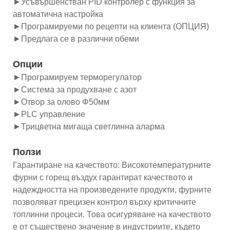
►Усъвършенстван PID контролер с функция за
автоматична настройка
►Програмируеми по рецепти на клиента (ОПЦИЯ)
►Предлага се в различни обеми
Опции
►Програмируем терморегулатор
►Система за продухване с азот
►Отвор за оловo Φ50мм
►PLC управление
►Трицветна мигаща светлинна аларма
Ползи
Гарантиране на качеството: Високотемпературните
фурни с горещ въздух гарантират качеството и
надеждността на произведените продукти, фурните
позволяват прецизен контрол върху критичните
топлинни процеси. Това осигуряване на качеството
е от съществено значение в индустриите, където