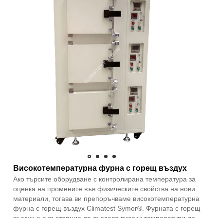
Високотемпературна фурна с горещ въздух
Ако търсите оборудване с контролирана температура за
оценка на промените във физическите свойства на нови
материали, тогава ви препоръчваме високотемпературна
фурна с горещ въздух Climatest Symor®. Фурната с горещ
въздух е в състояние да създава високи температури до