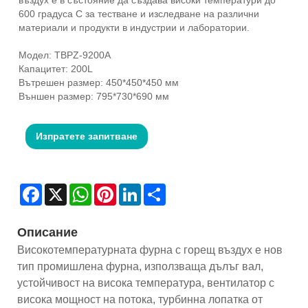
600 градуса C за тестване и изследване на различни
материали и продукти в индустрии и лаборатории.
Модел: TBPZ-9200A
Капацитет: 200L
Вътрешен размер: 450*450*450 мм
Външен размер: 795*730*690 мм
Изпратете запитване
Facebook
X
WhatsApp
Pinterest
LinkedIn
Share
Описание
Високотемпературната фурна с горещ въздух е нов
тип промишлена фурна, използваща дълъг вал,
устойчивост на висока температура, вентилатор с
висока мощност на потока, турбинна лопатка от