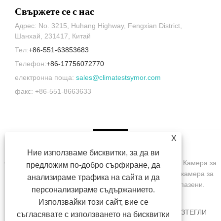
Свържете се с нас
Адрес: No. 3215, Huhang Highway, Fengxian District,
Шанхай, 231417, Китай
Тел:
+86-551-63853683
Телефон:
+86-17756072770
електронна поща:
sales@climatestsymor.com
факс: +86-551-8663633
X
Ние използваме бисквитки, за да ви
Copyright © 2022 Symor Instrument Equipment Co., Ltd. Камера за
предложим по-добро сърфиране, да
изпитване на околната среда, електронен сух шкаф, камера за
анализираме трафика на сайта и да
изпитване на ускорено изветряне Всички права запазени.
персонализираме съдържанието.
Използвайки този сайт, вие се
У ДОМА
ЗА НАС
ПРОДУКТИ
НОВИНИ
ИЗТЕГЛИ
съгласявате с използването на бисквитки