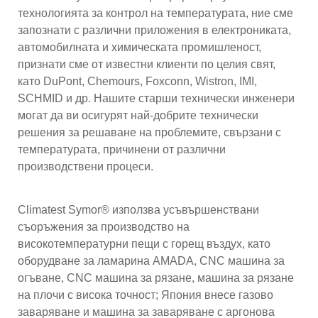
технологията за контрол на температурата, ние сме
запознати с различни приложения в електрониката,
автомобилната и химическата промишленост,
признати сме от известни клиенти по целия свят,
като DuPont, Chemours, Foxconn, Wistron, IMI,
SCHMID и др. Нашите старши технически инженери
могат да ви осигурят най-добрите технически
решения за решаване на проблемите, свързани с
температурата, причинени от различни
производствени процеси.
Climatest Symor® използва усъвършенствани
съоръжения за производство на
високотемпературни пещи с горещ въздух, като
оборудване за ламарина AMADA, CNC машина за
огъване, CNC машина за рязане, машина за рязане
на плочи с висока точност; Япония внесе газово
заваряване и машина за заваряване с аргонова