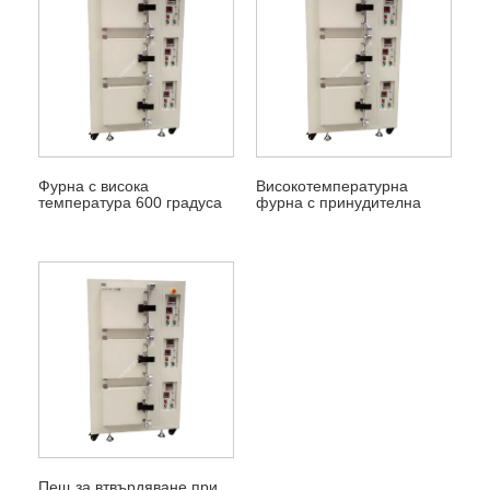
Фурна с висока
Високотемпературна
температура 600 градуса
фурна с принудителна
C
конвекция
Пещ за втвърдяване при