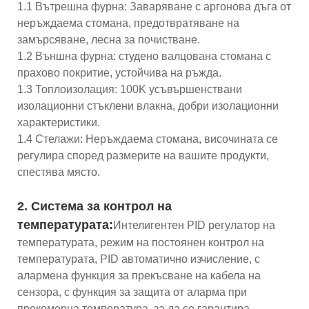
1.1 Вътрешна фурна: Заваряване с аргонова дъга от
неръждаема стомана, предотвратяване на
замърсяване, лесна за почистване.
1.2 Външна фурна: студено валцована стомана с
прахово покритие, устойчива на ръжда.
1.3 Топлоизолация: 100K усъвършенствани
изолационни стъклени влакна, добри изолационни
характеристики.
1.4 Стелажи: Неръждаема стомана, височината се
регулира според размерите на вашите продукти,
спестява място.
2. Система за контрол на
температурата:
Интелигентен PID регулатор на
температурата, режим на постоянен контрол на
температурата, PID автоматично изчисление, с
алармена функция за прекъсване на кабела на
сензора, с функция за защита от аларма при
прекомерна температура, за да се гарантира