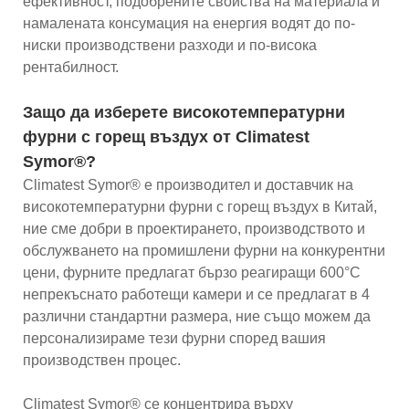
ефективност, подобрените свойства на материала и
намалената консумация на енергия водят до по-
ниски производствени разходи и по-висока
рентабилност.
Защо да изберете високотемпературни
фурни с горещ въздух от Climatest
Symor®?
Climatest Symor® е производител и доставчик на
високотемпературни фурни с горещ въздух в Китай,
ние сме добри в проектирането, производството и
обслужването на промишлени фурни на конкурентни
цени, фурните предлагат бързо реагиращи 600°C
непрекъснато работещи камери и се предлагат в 4
различни стандартни размера, ние също можем да
персонализираме тези фурни според вашия
производствен процес.
Climatest Symor® се концентрира върху