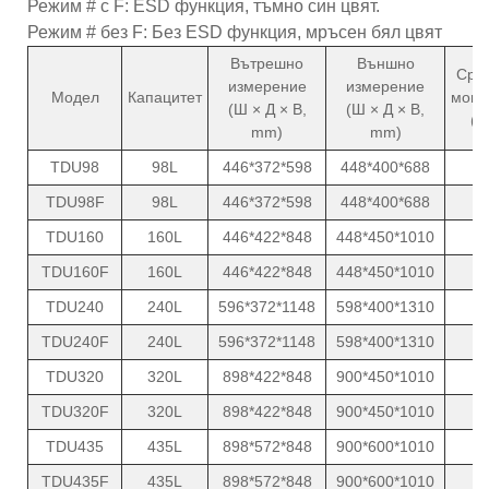
Режим # с F: ESD функция, тъмно син цвят.
Режим # без F: Без ESD функция, мръсен бял цвят
Вътрешно
Външно
Сре
измерение
измерение
Модел
Капацитет
мощн
(Ш × Д × В,
(Ш × Д × В,
(W
mm)
mm)
TDU98
98L
446*372*598
448*400*688
8
TDU98F
98L
446*372*598
448*400*688
8
TDU160
160L
446*422*848
448*450*1010
1
TDU160F
160L
446*422*848
448*450*1010
1
TDU240
240L
596*372*1148
598*400*1310
1
TDU240F
240L
596*372*1148
598*400*1310
1
TDU320
320L
898*422*848
900*450*1010
1
TDU320F
320L
898*422*848
900*450*1010
1
TDU435
435L
898*572*848
900*600*1010
1
TDU435F
435L
898*572*848
900*600*1010
1