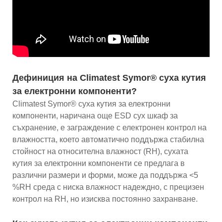
Дефиниция на Climatest Symor® суха кутия
за електронни компоненти?
Climatest Symor® суха кутия за електронни
компоненти, наричана още ESD сух шкаф за
съхранение, е заграждение с електронен контрол на
влажността, което автоматично поддържа стабилна
стойност на относителна влажност (RH), сухата
кутия за електронни компоненти се предлага в
различни размери и форми, може да поддържа <5
%RH среда с ниска влажност надеждно, с прецизен
контрол на RH, но изисква постоянно захранване.