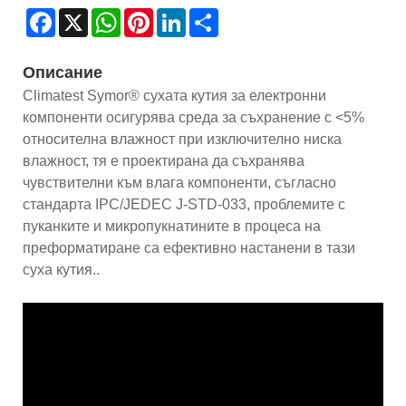
Facebook
X
WhatsApp
Pinterest
LinkedIn
Share
Описание
Climatest Symor® сухата кутия за електронни
компоненти осигурява среда за съхранение с <5%
относителна влажност при изключително ниска
влажност, тя е проектирана да съхранява
чувствителни към влага компоненти, съгласно
стандарта IPC/JEDEC J-STD-033, проблемите с
пуканките и микропукнатините в процеса на
преформатиране са ефективно настанени в тази
суха кутия..