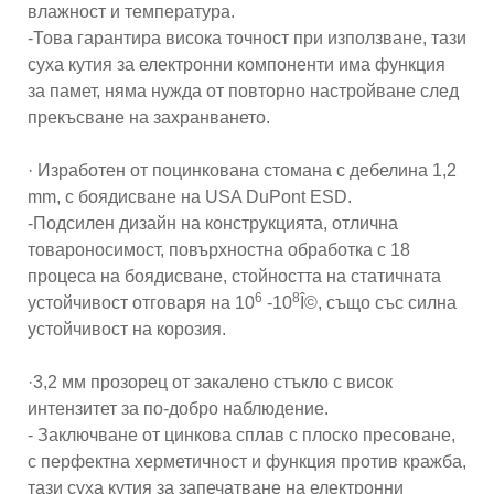
влажност и температура.
-Това гарантира висока точност при използване, тази
суха кутия за електронни компоненти има функция
за памет, няма нужда от повторно настройване след
прекъсване на захранването.
· Изработен от поцинкована стомана с дебелина 1,2
mm, с боядисване на USA DuPont ESD.
-Подсилен дизайн на конструкцията, отлична
товароносимост, повърхностна обработка с 18
процеса на боядисване, стойността на статичната
6
8
устойчивост отговаря на 10
-10
Î©, също със силна
устойчивост на корозия.
·3,2 мм прозорец от закалено стъкло с висок
интензитет за по-добро наблюдение.
- Заключване от цинкова сплав с плоско пресоване,
с перфектна херметичност и функция против кражба,
тази суха кутия за запечатване на електронни