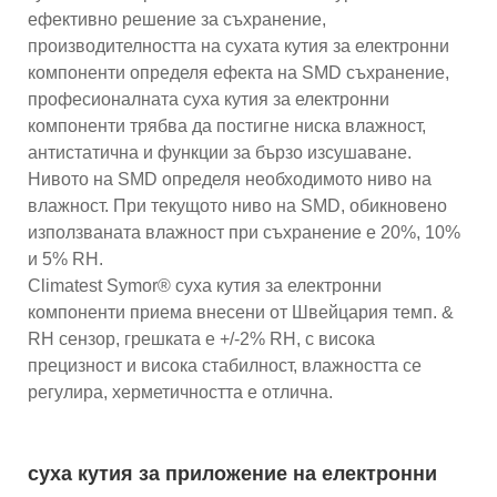
ефективно решение за съхранение,
производителността на сухата кутия за електронни
компоненти определя ефекта на SMD съхранение,
професионалната суха кутия за електронни
компоненти трябва да постигне ниска влажност,
антистатична и функции за бързо изсушаване.
Нивото на SMD определя необходимото ниво на
влажност. При текущото ниво на SMD, обикновено
използваната влажност при съхранение е 20%, 10%
и 5% RH.
Climatest Symor® суха кутия за електронни
компоненти приема внесени от Швейцария темп. &
RH сензор, грешката е +/-2% RH, с висока
прецизност и висока стабилност, влажността се
регулира, херметичността е отлична.
суха кутия за приложение на електронни