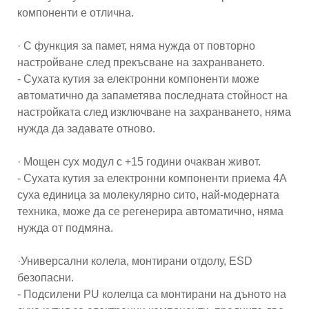
компоненти е отлична.
· С функция за памет, няма нужда от повторно
настройване след прекъсване на захранването.
- Сухата кутия за електронни компоненти може
автоматично да запаметява последната стойност на
настройката след изключване на захранването, няма
нужда да задавате отново.
· Мощен сух модул с +15 години очакван живот.
- Сухата кутия за електронни компоненти приема 4A
суха единица за молекулярно сито, най-модерната
техника, може да се регенерира автоматично, няма
нужда от подмяна.
·Универсални колела, монтирани отдолу, ESD
безопасни.
- Подсилени PU колелца са монтирани на дъното на