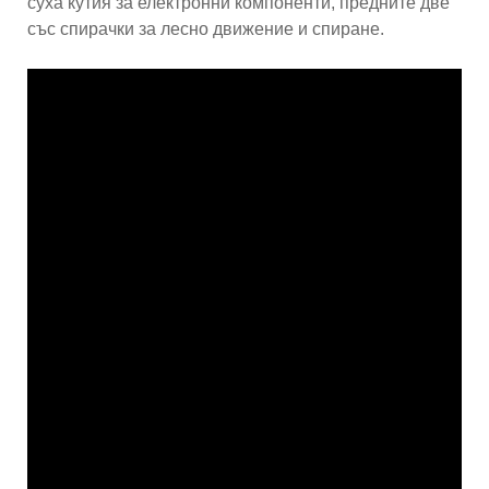
суха кутия за електронни компоненти, предните две
със спирачки за лесно движение и спиране.