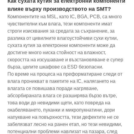
Как сухата кутия за електронни компоненти
влияе върху производството на SMT?
Компонентите на MSL, като IC, BGA, PCB, са много
чувствителни към влага, тези компоненти имат
строги изисквания за средата за съхранение, за
разлика от цивилните влагоустойчиви сухи кутии,
сухата кутия за електронни компоненти може да
достигне много ниска стойност на влажност,
скоростта на изсушаване и възстановяване е супер
бърза, целите шкафове са ESD безопасни.
По време на процеса на преформатиране следи от
влага проникват в пакетите на IC, налягането на
влагата се повишава поради нагряване,
абсорбираната влага се разширява бързо вътре,
това води до невидими щети, като повреда на
окабеляването, пуканки и микропукнатини, дори
напукване на повърхността, тези дефектите не се
забелязват лесно на ранен етап, но тези невидими,
потенциални проблеми навлизат на пазара, след