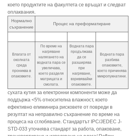
което продуктите на факултета се връщат и следват
оплаквания.
Нормално
Процес на преформатиране
съхранение
По време на
Водната пара
нагряване
продължава
Влагата от
Водната пара
налягането на
да се
околната
разбива
водната пара се
разширява
среда
опаковките,
увеличава,
при
прониква в
което причинява
което разделя
нагряване,
опаковките.
микропукнатини.
матрицата и
взривявайки
смолата.
опаковките.
сухата кутия за електронни компоненти може да
поддържа <5% относителна влажност, което
ефективно елиминира рисковете от повреди в
резултат на неправилно съхранение по време на
процеса на сглобяване. Стандартът IPC/JEDEC J-
STD-033 уточнява стандарт за работа, опаковане,