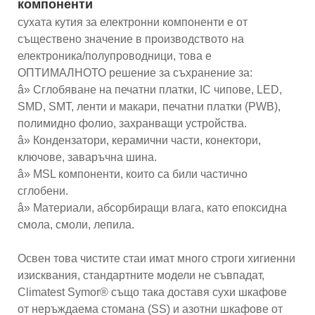
компоненти
сухата кутия за електронни компоненти е от
съществено значение в производството на
електроника/полупроводници, това е
ОПТИМАЛНОТО решение за съхранение за:
â» Сглобяване на печатни платки, IC чипове, LED,
SMD, SMT, ленти и макари, печатни платки (PWB),
полимидно фолио, захранващи устройства.
â» Кондензатори, керамични части, конектори,
ключове, заваръчна шина.
â» MSL компоненти, които са били частично
сглобени.
â» Материали, абсорбиращи влага, като епоксидна
смола, смоли, лепила.
Освен това чистите стаи имат много строги хигиенни
изисквания, стандартните модели не съвпадат,
Climatest Symor® също така доставя сухи шкафове
от неръждаема стомана (SS) и азотни шкафове от