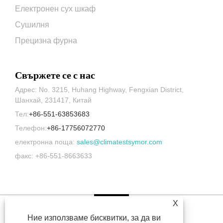
Електронен сух шкаф
Сушилня
Прецизна фурна
Свържете се с нас
Адрес: No. 3215, Huhang Highway, Fengxian District,
Шанхай, 231417, Китай
Тел:
+86-551-63853683
Телефон:
+86-17756072770
електронна поща:
sales@climatestsymor.com
факс: +86-551-8663633
X
Ние използваме бисквитки, за да ви