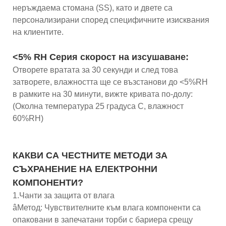
неръждаема стомана (SS), като и двете са
персонализирани според специфичните изисквания
на клиентите.
<5% RH Серия скорост на изсушаване:
Отворете вратата за 30 секунди и след това
затворете, влажността ще се възстанови до <5%RH
в рамките на 30 минути, вижте кривата по-долу:
(Околна температура 25 градуса C, влажност
60%RH)
КАКВИ СА ЧЕСТНИТЕ МЕТОДИ ЗА
СЪХРАНЕНИЕ НА ЕЛЕКТРОННИ
КОМПОНЕНТИ?
1.Чанти за защита от влага
âМетод: Чувствителните към влага компоненти са
опаковани в запечатани торби с бариера срещу