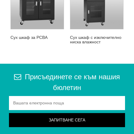
Сух шкаф за PCBA
Сух шкаф с изключително
ниска влажност
Присъединете се към нашия
бюлетин