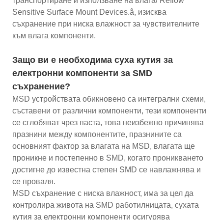
транспортиране и използване на влага/ Reflow
Sensitive Surface Mount Devices.â, изисква
съхранение при ниска влажност за чувствителните
към влага компоненти.
Защо ви е необходима суха кутия за
електронни компоненти за SMD
съхранение?
MSD устройствата обикновено са интегрални схеми,
съставени от различни компоненти, тези компоненти
се сглобяват чрез паста, това неизбежно причинява
празнини между компонентите, празнините са
основният фактор за влагата на MSD, влагата ще
проникне и постепенно в SMD, когато проникването
достигне до известна степен SMD се навлажнява и
се проваля.
MSD съхранение с ниска влажност, има за цел да
контролира живота на SMD работилницата, сухата
кутия за електронни компоненти осигурява