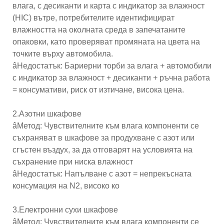
влага, с десиканти и карта с индикатор за влажност
(HIC) вътре, потребителите идентифицират
влажността на околната среда в запечатаните
опаковки, като проверяват промяната на цвета на
точките върху автомобила.
âНедостатък: Бариерни торби за влага + автомобили
с индикатор за влажност + десиканти + ръчна работа
= консумативи, риск от изтичане, висока цена.
2.Азотни шкафове
âМетод: Чувствителните към влага компоненти се
съхраняват в шкафове за продухване с азот или
сгъстен въздух, за да отговарят на условията на
съхранение при ниска влажност
âНедостатък: Напълване с азот = непрекъсната
консумация на N2, високо ко
3.Електронни сухи шкафове
âМетод: Чувствителните към влага компоненти се