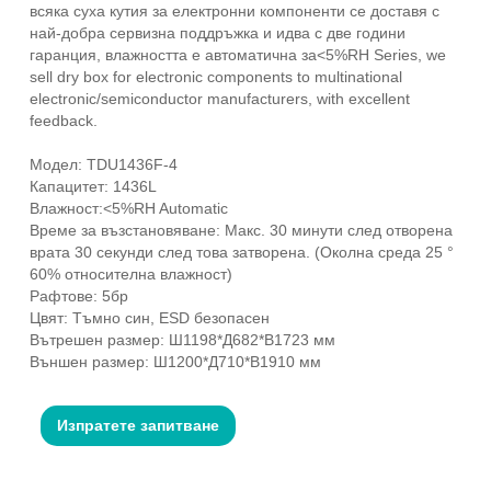
всяка суха кутия за електронни компоненти се доставя с
най-добра сервизна поддръжка и идва с две години
гаранция, влажността е автоматична за<5%RH Series, we
sell dry box for electronic components to multinational
electronic/semiconductor manufacturers, with excellent
feedback.
Модел: TDU1436F-4
Капацитет: 1436L
Влажност:<5%RH Automatic
Време за възстановяване: Макс. 30 минути след отворена
врата 30 секунди след това затворена. (Околна среда 25 °
60% относителна влажност)
Рафтове: 5бр
Цвят: Тъмно син, ESD безопасен
Вътрешен размер: Ш1198*Д682*В1723 мм
Външен размер: Ш1200*Д710*В1910 мм
Изпратете запитване