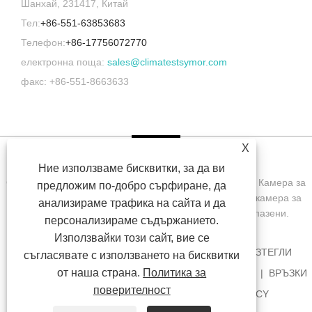
Шанхай, 231417, Китай
Тел:
+86-551-63853683
Телефон:
+86-17756072770
електронна поща:
sales@climatestsymor.com
факс: +86-551-8663633
X
Ние използваме бисквитки, за да ви
Copyright © 2022 Symor Instrument Equipment Co., Ltd. Камера за
предложим по-добро сърфиране, да
изпитване на околната среда, електронен сух шкаф, камера за
анализираме трафика на сайта и да
изпитване на ускорено изветряне Всички права запазени.
персонализираме съдържанието.
Използвайки този сайт, вие се
У ДОМА
ЗА НАС
ПРОДУКТИ
НОВИНИ
ИЗТЕГЛИ
съгласявате с използването на бисквитки
от наша страна.
Политика за
ИЗПРАТЕТЕ ЗАПИТВАНЕ
СВЪРЖЕТЕ СЕ С НАС
ВРЪЗКИ
поверителност
SITEMAP
RSS
XML
PRIVACY POLICY