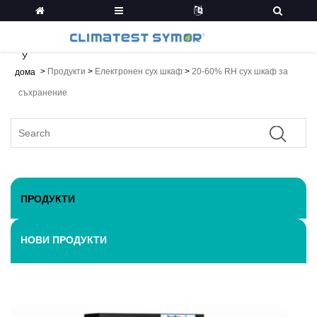
У
>
Продукти
>
Електронен сух шкаф
>
20-60% RH сух шкаф за
дома
съхранение
ПРОДУКТИ
НОВИ ПРОДУКТИ