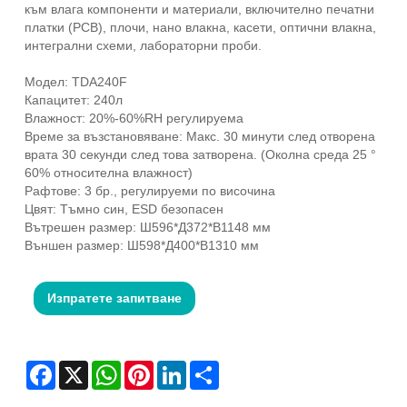
към влага компоненти и материали, включително печатни
платки (PCB), плочи, нано влакна, касети, оптични влакна,
интегрални схеми, лабораторни проби.
Модел: TDA240F
Капацитет: 240л
Влажност: 20%-60%RH регулируема
Време за възстановяване: Макс. 30 минути след отворена
врата 30 секунди след това затворена. (Околна среда 25 °
60% относителна влажност)
Рафтове: 3 бр., регулируеми по височина
Цвят: Тъмно син, ESD безопасен
Вътрешен размер: Ш596*Д372*В1148 мм
Външен размер: Ш598*Д400*В1310 мм
Изпратете запитване
Facebook
X
WhatsApp
Pinterest
LinkedIn
Share