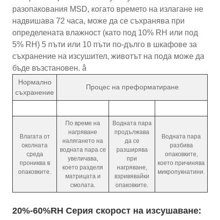
разопакования MSD, когато времето на излагане не
надвишава 72 часа, може да се съхранява при
определената влажност (като под 10% RH или под
5% RH) 5 пъти или 10 пъти по-дълго в шкафове за
съхранение на изсушител, животът на пода може да
бъде възстановен. â
Нормално
Процес на преформатиране
съхранение
По време на
Водната пара
нагряване
продължава
Влагата от
Водната пара
налягането на
да се
околната
разбива
водната пара се
разширява
среда
опаковките,
увеличава,
при
прониква в
което причинява
което разделя
нагряване,
опаковките.
микропукнатини.
матрицата и
взривявайки
смолата.
опаковките.
20%-60%RH Серия скорост на изсушаване: