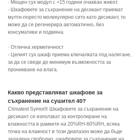
· Мощен сух модул с +15 години очакван живот.
- Шкафовете за съхранение на десикант приемат
мулти-поресто молекулярно сито като десикант, то
може да се регенерира автоматично, без
консумативи и подмяна.
· Отлична херметичност
- Целият сух шкаф приема ключалката под налягане,
за да се сведе до минимум възможността за
проникване на влага.
Какво представляват шкафове за
съхранение на сушител 40?
Climatest Symor® Шкафовете за съхранение на
десикант се използват за контролиране на
влажността в рамките на 20%RH-60%RH, всяка
точка на влажност в този диапазон може да бъде
зададена свободно, шкафовете за съхранение на