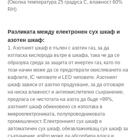
(Околна температура 25 градуса C, влажност 60%
RH)
Разликата между електронен сух шкаф и
азотен шкаф:
1. Азотният шкаф е пълен с азотен газ, за ​​да
изтласка кислорода вътре в шкафа, така че да се
образува среда за защита от инертен газ, като по
този начин може да се предотврати окисляването на
вафлите, IC чиповете и LED чиповете. Азотният
шкаф зависи от азотно продухване, за да отговаря
на ниска влажност и антиокислително съхранение,
предлага се чистотата на азота да бъде >99%,
азотният шкаф обикновено се използва в
микроелектрониката, полупроводниковата
промишленост. Електронният сух шкаф е
автоматичен сух шкаф, обезвлажняващ сух шкаф за
съхранение, който може да абсорбира влага и