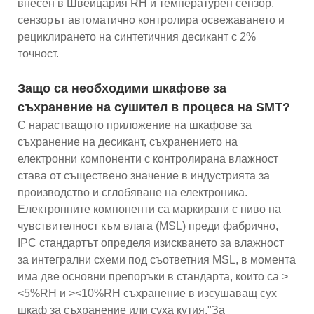
внесен в Швейцария RH и температурен сензор,
сензорът автоматично контролира освежаването и
рециклирането на синтетичния десикант с 2%
точност.
Защо са необходими шкафове за
съхранение на сушител в процеса на SMT?
С нарастващото приложение на шкафове за
съхранение на десикант, съхранението на
електронни компоненти с контролирана влажност
става от съществено значение в индустрията за
производство и сглобяване на електроника.
Електронните компоненти са маркирани с ниво на
чувствителност към влага (MSL) преди фабрично,
IPC стандартът определя изискването за влажност
за интегрални схеми под съответния MSL, в момента
има две основни препоръки в стандарта, които са >
<5%RH и ><10%RH съхранение в изсушаващ сух
шкаф за съхранение или суха кутия."За