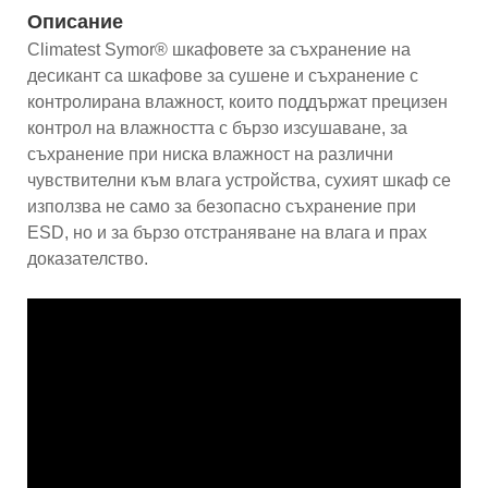
Описание
Climatest Symor® шкафовете за съхранение на
десикант са шкафове за сушене и съхранение с
контролирана влажност, които поддържат прецизен
контрол на влажността с бързо изсушаване, за
съхранение при ниска влажност на различни
чувствителни към влага устройства, сухият шкаф се
използва не само за безопасно съхранение при
ESD, но и за бързо отстраняване на влага и прах
доказателство.