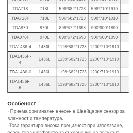
TDA718
718L
596*682*1723
598*710*1910
1
TDA718F
718L
596*682*1723
598*710*1910
1
TDA870
870L
898*572*1698
900*600*1890
1
TDA870F
870L
898*572*1698
900*600*1890
1
TDA1436-4
1436L
1198*682*1723
1200*710*1910
2
TDA1436F-
1436L
1198*682*1723
1200*710*1910
2
4
TDA1436-6
1436L
1198*682*1723
1200*710*1910
2
TDA1436F-
1436L
1198*682*1723
1200*710*1910
2
6
Особеност
· Приема оригинален внесен в Швейцария сензор за
влажност и температура.
-Това гарантира висока прецизност при използване,
освен това шкафовете за съхранение на десикант