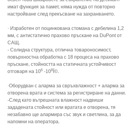
имат функция за памет, няма нужда от повторно
настройване след прекъсване на захранването.
· Изработен от поцинкована стомана с дебелина 1,2
мм, с антистатично прахово пръскане на DuPont от
САЩ.
- Солидна структура, отлична товароносимост,
повърхностна обработка с 18 процеса на прахово
пръскане, стойността на статичната устойчивост
6
8
отговаря на 10
-10
Î©.
·Оборудван с аларма за свръхвлажност + аларма за
отворена врата и система за регистриране на данни.
-След като вътрешната влажност надвиши
зададената стойност или вратата е отворена, тя
незабавно ще алармира със звук и светлина, за да
напомни на оператора.