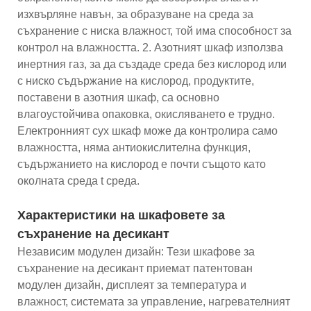
изхвърляне навън, за образуване на среда за
съхранение с ниска влажност, той има способност за
контрол на влажността. 2. Азотният шкаф използва
инертния газ, за ​​да създаде среда без кислород или
с ниско съдържание на кислород, продуктите,
поставени в азотния шкаф, са основно
влагоустойчива опаковка, окисляването е трудно.
Електронният сух шкаф може да контролира само
влажността, няма антиокислителна функция,
съдържанието на кислород е почти същото като
околната среда t среда.
Характеристики на шкафовете за
съхранение на десикант
Независим модулен дизайн: Тези шкафове за
съхранение на десикант приемат патентован
модулен дизайн, дисплеят за температура и
влажност, системата за управление, нагревателният