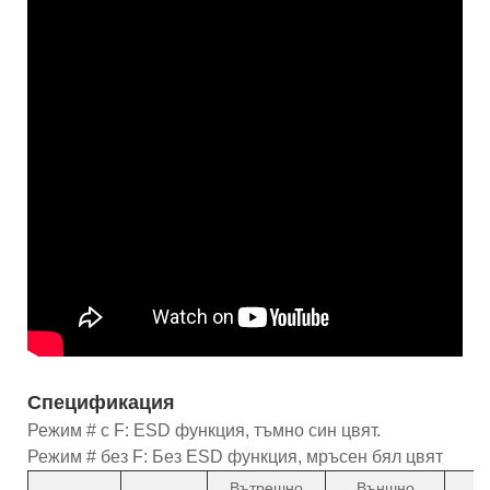
Спецификация
Режим # с F: ESD функция, тъмно син цвят.
Режим # без F: Без ESD функция, мръсен бял цвят
Вътрешно
Външно