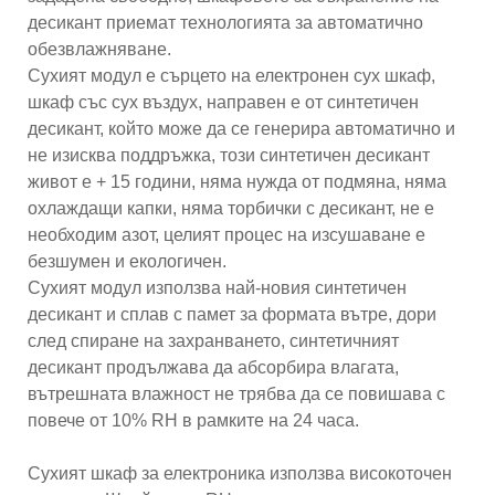
десикант приемат технологията за автоматично
обезвлажняване.
Сухият модул е ​​сърцето на електронен сух шкаф,
шкаф със сух въздух, направен е от синтетичен
десикант, който може да се генерира автоматично и
не изисква поддръжка, този синтетичен десикант
живот е + 15 години, няма нужда от подмяна, няма
охлаждащи капки, няма торбички с десикант, не е
необходим азот, целият процес на изсушаване е
безшумен и екологичен.
Сухият модул използва най-новия синтетичен
десикант и сплав с памет за формата вътре, дори
след спиране на захранването, синтетичният
десикант продължава да абсорбира влагата,
вътрешната влажност не трябва да се повишава с
повече от 10% RH в рамките на 24 часа.
Сухият шкаф за електроника използва високоточен