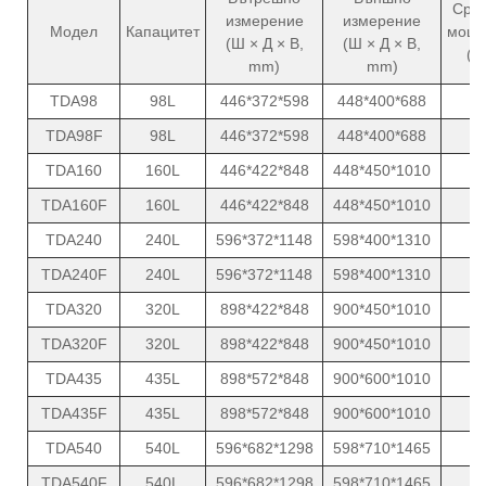
Сре
измерение
измерение
Модел
Капацитет
мощн
(Ш × Д × В,
(Ш × Д × В,
(W
mm)
mm)
TDA98
98L
446*372*598
448*400*688
8
TDA98F
98L
446*372*598
448*400*688
8
TDA160
160L
446*422*848
448*450*1010
1
TDA160F
160L
446*422*848
448*450*1010
1
TDA240
240L
596*372*1148
598*400*1310
1
TDA240F
240L
596*372*1148
598*400*1310
1
TDA320
320L
898*422*848
900*450*1010
1
TDA320F
320L
898*422*848
900*450*1010
1
TDA435
435L
898*572*848
900*600*1010
1
TDA435F
435L
898*572*848
900*600*1010
1
TDA540
540L
596*682*1298
598*710*1465
1
TDA540F
540L
596*682*1298
598*710*1465
1