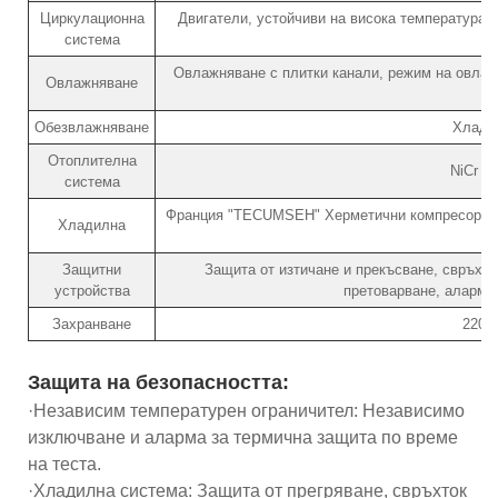
Циркулационна
Двигатели, устойчиви на висока температура, 
система
Овлажняване с плитки канали, режим на овлажн
Овлажняване
Обезвлажняване
Хлади
Отоплителна
NiCr н
система
Франция "TECUMSEH" Херметични компресори, 
Хладилна
Защитни
Защита от изтичане и прекъсване, свръхна
устройства
претоварване, аларма 
Захранване
220V
Защита на безопасността:
·Независим температурен ограничител: Независимо
изключване и аларма за термична защита по време
на теста.
·Хладилна система: Защита от прегряване, свръхток