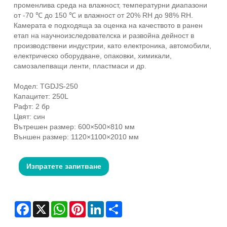
променлива среда на влажност, температурни диапазони
от -70 ℃ до 150 ℃ и влажност от 20% RH до 98% RH.
Камерата е подходяща за оценка на качеството в ранен
етап на научноизследователска и развойна дейност в
производствени индустрии, като електроника, автомобили,
електрическо оборудване, опаковки, химикали,
самозалепващи ленти, пластмаси и др.
Модел: TGDJS-250
Капацитет: 250L
Рафт: 2 бр
Цвят: син
Вътрешен размер: 600×500×810 мм
Външен размер: 1120×1100×2010 мм
Изпратете запитване
Facebook
X
WhatsApp
Pinterest
LinkedIn
Share