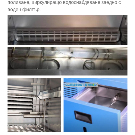
поливане, циркулиращо водоснабдяване заедно с
воден филтър.