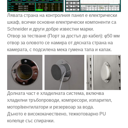
Лявата страна на контролния панел е електрически
шкаф, всички основни електрически компоненти са
Schneider и други добре известни марки.
Отвор за тестване (Порт за достъп до кабел): φ50 мм
отвор за оловото се намира от дясната страна на
камерата, с подсилена мека гумена тапа и капак.
Долната част е хладилната система, включва
хладилни тръбопроводи, компресори, изпарител,
мотор/вентилатори и резервоар за вода.
Дъното е висококачествено, тежкотоварно PU
колелце със спирачки.