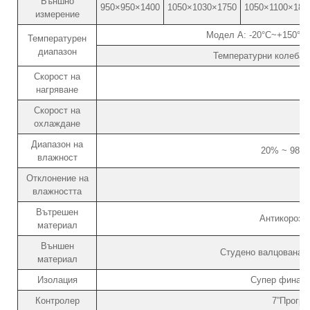
Външно
950×950×1400
1050×1030×1750
1050×1100×185
измерение
Модел A: -20°C~+150°C 
Температурен
диапазон
Температурни колебани
Скорост на
нагряване
Скорост на
охлаждане
Диапазон на
20% ~ 98% 
влажност
Отклонение на
влажността
Вътрешен
Антикорози
материал
Външен
Студено валцована с
материал
Изолация
Супер фина ф
Контролер
7”Програ