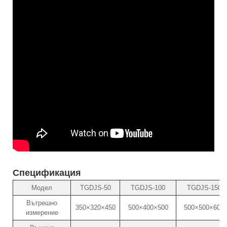
Спецификация
Модел
TGDJS-50
TGDJS-100
TGDJS-150
Вътрешно
350×320×450
500×400×500
500×500×600
измерение