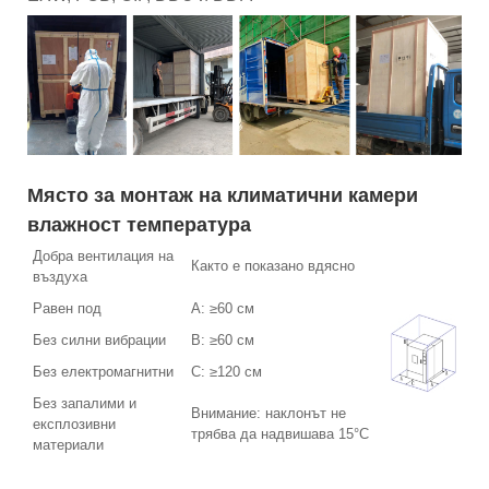
Място за монтаж на климатични камери
влажност температура
Добра вентилация на
Както е показано вдясно
въздуха
Равен под
A: ≥60 см
Без силни вибрации
B: ≥60 см
Без електромагнитни
C: ≥120 см
Без запалими и
Внимание: наклонът не
експлозивни
трябва да надвишава 15°C
материали