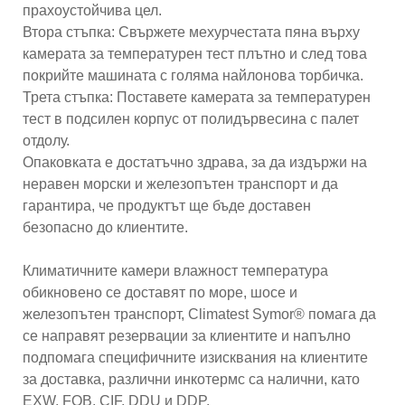
прахоустойчива цел.
Втора стъпка: Свържете мехурчестата пяна върху
камерата за температурен тест плътно и след това
покрийте машината с голяма найлонова торбичка.
Трета стъпка: Поставете камерата за температурен
тест в подсилен корпус от полидървесина с палет
отдолу.
Опаковката е достатъчно здрава, за да издържи на
неравен морски и железопътен транспорт и да
гарантира, че продуктът ще бъде доставен
безопасно до клиентите.
Климатичните камери влажност температура
обикновено се доставят по море, шосе и
железопътен транспорт, Climatest Symor® помага да
се направят резервации за клиентите и напълно
подпомага специфичните изисквания на клиентите
за доставка, различни инкотермс са налични, като
EXW, FOB, CIF, DDU и DDP.