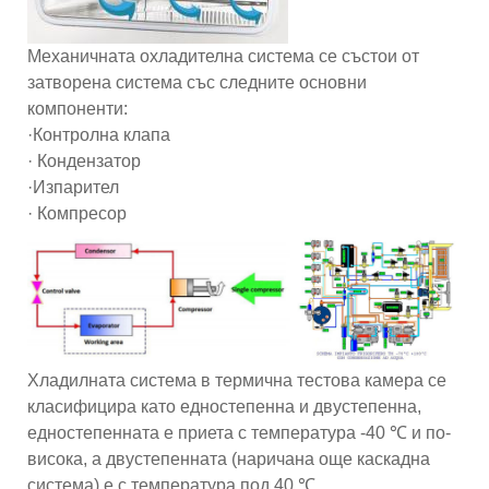
Механичната охладителна система се състои от
затворена система със следните основни
компоненти:
·Контролна клапа
· Кондензатор
·Изпарител
· Компресор
Хладилната система в термична тестова камера се
класифицира като едностепенна и двустепенна,
едностепенната е приета с температура -40 ℃ и по-
висока, а двустепенната (наричана още каскадна
система) е с температура под 40 ℃.