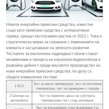
Новите енергийни превозни средства, известни
също като превозни средства с алтернативни
горива, срещат експлозивен растеж от 2021 г. Това е
стратегическа мярка за справяне с изменението на
климата и насърчаване на зеленото развитие.
Тестовете за екологична надеждност обаче стават
незаменими в процеса на научноизследователска и
развойна дейност преди масовото производство на
нови енергийни превозни средства, по-долу са
общите климатични тестове:
Тест за ниска температура, тест за постоянна
1.ECU
температура, тест за зареждане с глазура
2.Сензори на
Тест за термичен цикъл на субстрата,
автомобила
температурен тест след запояване
Тест за втвърдяване след формоване със