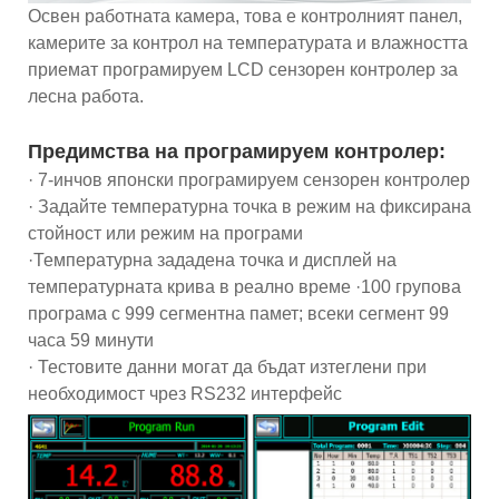
Освен работната камера, това е контролният панел,
камерите за контрол на температурата и влажността
приемат програмируем LCD сензорен контролер за
лесна работа.
Предимства на програмируем контролер:
· 7-инчов японски програмируем сензорен контролер
· Задайте температурна точка в режим на фиксирана
стойност или режим на програми
·Температурна зададена точка и дисплей на
температурната крива в реално време ·100 групова
програма с 999 сегментна памет; всеки сегмент 99
часа 59 минути
· Тестовите данни могат да бъдат изтеглени при
необходимост чрез RS232 интерфейс