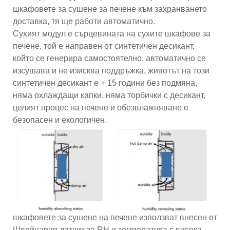
шкафовете за сушене за печене към захранването
доставка, тя ще работи автоматично.
Сухият модул е ​​сърцевината на сухите шкафове за
печене, той е направен от синтетичен десикант,
който се генерира самостоятелно, автоматично се
изсушава и не изисква поддръжка, животът на този
синтетичен десикант е + 15 години без подмяна,
няма охлаждащи капки, няма торбички с десикант,
целият процес на печене и обезвлажняване е
безопасен и екологичен.
шкафовете за сушене на печене използват внесен от
Швейцария датчик за RH и температура с висока