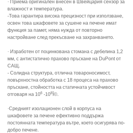
· Приема оригинален внесен в Швейцария сензор за
влажност и температура.
-Това гарантира висока прецизност при използване,
освен това шкафовете за сушене на печене имат
функция за памет, няма нужда от повторно
настройване след прекъсване на захранването.
· Изработен от поцинкована стомана с дебелина 1,2
мм, с антистатично прахово пръскане на DuPont от
САЩ.
- Солидна структура, отлична товароносимост,
повърхностна обработка с 18 процеса на прахово
пръскане, стойността на статичната устойчивост
6
8
отговаря на 10
-10
Î©.
·Средният изолационен слой в корпуса на
шкафовете за печене ефективно поддържа
постоянната температура вътре, което осигурява по-
добро печене.