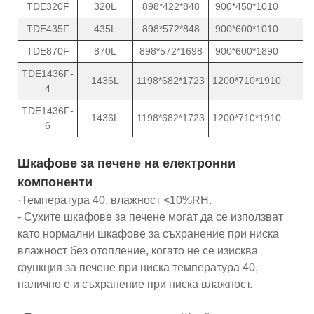
TDE320F
320L
898*422*848
900*450*1010
TDE435F
435L
898*572*848
900*600*1010
TDE870F
870L
898*572*1698
900*600*1890
TDE1436F-
1436L
1198*682*1723
1200*710*1910
4
TDE1436F-
1436L
1198*682*1723
1200*710*1910
6
Шкафове за печене на електронни
компоненти
·Температура 40, влажност <10%RH.
- Сухите шкафове за печене могат да се използват
като нормални шкафове за съхранение при ниска
влажност без отопление, когато не се изисква
функция за печене при ниска температура 40,
налично е и съхранение при ниска влажност.