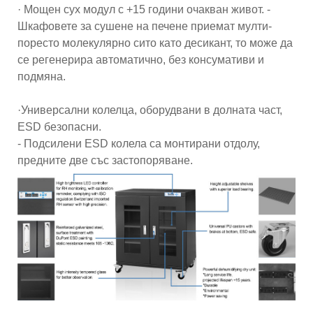
· Мощен сух модул с +15 години очакван живот. -
Шкафовете за сушене на печене приемат мулти-
поресто молекулярно сито като десикант, то може да
се регенерира автоматично, без консумативи и
подмяна.
·Универсални колелца, оборудвани в долната част,
ESD безопасни.
- Подсилени ESD колела са монтирани отдолу,
предните две със застопоряване.