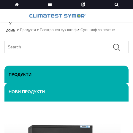
У
>
Продукти
>
Електронен сух шкаф
>
Сух шкаф за печене
дома
ПРОДУКТИ
НОВИ ПРОДУКТИ