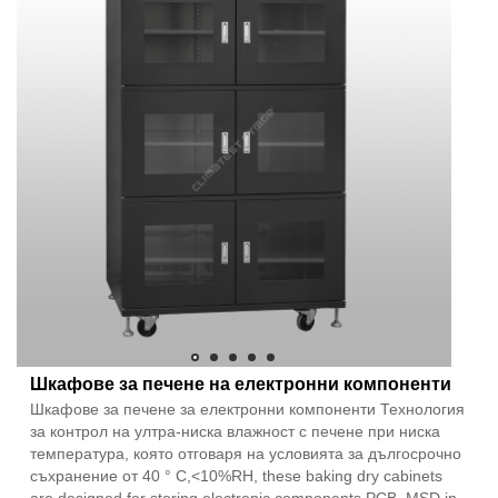
Шкафове за печене на електронни компоненти
Шкафове за печене за електронни компоненти Технология
за контрол на ултра-ниска влажност с печене при ниска
температура, която отговаря на условията за дългосрочно
съхранение от 40 ° C,<10%RH, these baking dry cabinets
are designed for storing electronic components,PCB, MSD in