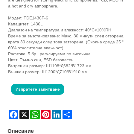
a hot and dry atmosphere.
Модел: TDE1436F-6
Капацитет: 1436L
Диапазон на температура и влажност: 40°C<10%RH
Време за възстановяване: Макс. 30 минути след отворена
врата 30 секунди след това затворена. (Околна среда 25 °
60% относителна влажност)
Рафтове: 5 бр., регулируеми по височина
Цвят: Тъмно син, ESD безопасен
Вътрешен размер: Ш1198*Д682*В1723 мм
Външен размер: Ш1200*Д710*В1910 мм
Изпратете запитване
Facebook
X
WhatsApp
Pinterest
LinkedIn
Share
Описание