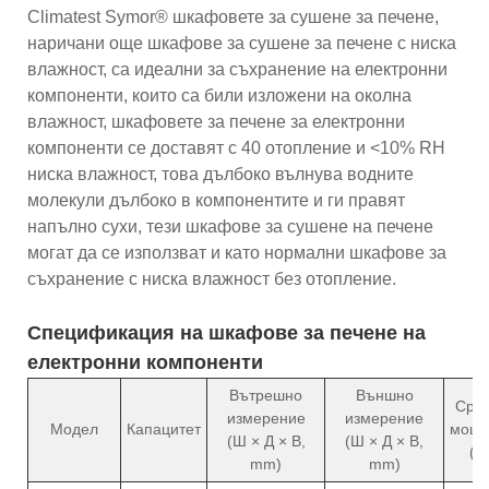
Climatest Symor® шкафовете за сушене за печене,
наричани още шкафове за сушене за печене с ниска
влажност, са идеални за съхранение на електронни
компоненти, които са били изложени на околна
влажност, шкафовете за печене за електронни
компоненти се доставят с 40 отопление и <10% RH
ниска влажност, това дълбоко вълнува водните
молекули дълбоко в компонентите и ги правят
напълно сухи, тези шкафове за сушене на печене
могат да се използват и като нормални шкафове за
съхранение с ниска влажност без отопление.
Спецификация на шкафове за печене на
електронни компоненти
Вътрешно
Външно
Сре
измерение
измерение
Модел
Капацитет
мощн
(Ш × Д × В,
(Ш × Д × В,
(W
mm)
mm)