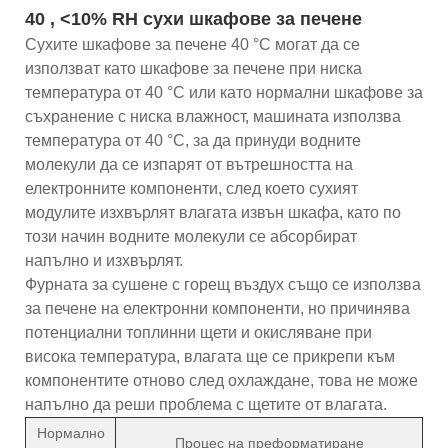
40 , <10% RH сухи шкафове за печене
Сухите шкафове за печене 40 °C могат да се
използват като шкафове за печене при ниска
температура от 40 °C или като нормални шкафове за
съхранение с ниска влажност, машината използва
температура от 40 °C, за да принуди водните
молекули да се изпарят от вътрешността на
електронните компоненти, след което сухият
модулите изхвърлят влагата извън шкафа, като по
този начин водните молекули се абсорбират
напълно и изхвърлят.
Фурната за сушене с горещ въздух също се използва
за печене на електронни компоненти, но причинява
потенциални топлинни щети и окисляване при
висока температура, влагата ще се прикрепи към
компонентите отново след охлаждане, това не може
напълно да реши проблема с щетите от влагата.
Нормално
Процес на преформатиране