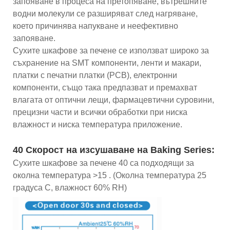
запояване в процеса на претопяване, вътрешните
водни молекули се разширяват след нагряване,
което причинява напукване и неефективно
запояване.
Сухите шкафове за печене се използват широко за
съхранение на SMT компоненти, ленти и макари,
платки с печатни платки (PCB), електронни
компоненти, също така предпазват и премахват
влагата от оптични лещи, фармацевтични суровини,
прецизни части и всички обработки при ниска
влажност и ниска температура приложение.
40 Скорост на изсушаване на Baking Series:
Сухите шкафове за печене 40 са подходящи за
околна температура >15 . (Околна температура 25
градуса C, влажност 60% RH)