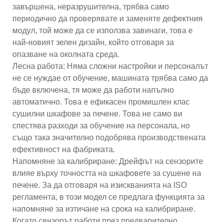
завършена, неразрушителна, трябва само
периодично да проверявате и заменяте дефектния
модул, той може да се използва завинаги, това е
най-новият зелен дизайн, който отговаря за
опазване на околната среда.
Лесна работа: Няма сложни настройки и персоналът
не се нуждае от обучение, машината трябва само да
бъде включена, тя може да работи напълно
автоматично. Това е ефикасен промишлен клас
сушилни шкафове за печене. Това не само ви
спестява разходи за обучение на персонала, но
също така значително подобрява производствената
ефективност на фабриката.
Напомняне за калибриране: Дрейфът на сензорите
влияе върху точността на шкафовете за сушене на
печене. За да отговаря на изискванията на ISO
регламента, в този модел се предлага функцията за
напомняне за изтичане на срока на калибриране.
Когато сензорът работи през предварително